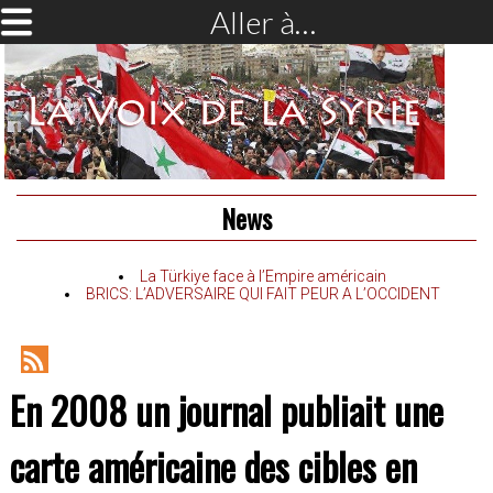
Aller à…
News
La Türkiye face à l’Empire américain
BRICS: L’ADVERSAIRE QUI FAIT PEUR A L’OCCIDENT
RSS
En 2008 un journal publiait une
Feed
carte américaine des cibles en