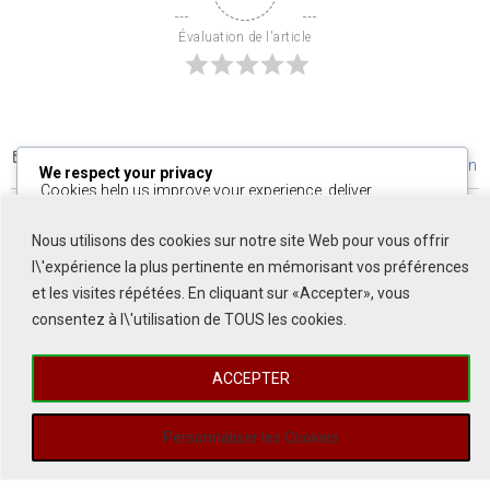
Évaluation de l'article
S’abonner
Connexion
We respect your privacy
Cookies help us improve your experience, deliver
Veuillez vous connecter pour commenter
personalized content, and analyze traffic. You can choose
Ce site utilise Akismet pour réduire les indésirables.
En savoir plus
which cookies to allow by clicking
Customize
. Click
sur la façon dont les données de vos commentaires sont traitées
.
Nous utilisons des cookies sur notre site Web pour vous offrir
Accept All
to consent or
Reject All
to decline non-
essential cookies.
l\'expérience la plus pertinente en mémorisant vos préférences
0
COMMENTAIRES
et les visites répétées. En cliquant sur «Accepter», vous
Customize
consentez à l\'utilisation de TOUS les cookies.
Reject All
ACCEPTER
Accept All
Powered by
Personnaliser les Cookies