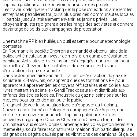
l’opinion publique afin de pouvoir poursuivre ses projets.
Les travaux tels que le « fracking » et la pose d’oléoducs amènent les
entreprises pétrolières toujours plus près des communautés locales
– parfois jusqu’à littéralement envahir les jardins privés ! Les
citoyens inquiets rejoignent alors les rangs des activistes et donnent
davantage de poids aux campagnes de protestation.
Une machine RP bien huilée, un outil essentiel pour une technologie
contestée
En Roumanie, la société Chevron a demandé et obtenu l’aide de la
police antiémeute pour investir ce mois-ci un camp de résistance
pacifique. Activistes et riverains ont été dégagés manu militari pour
permettre à Chevron de s’installer et de démarrer les travaux
d’extraction du gaz de schiste.
Dans le documentaire Gasland II traitant de l’extraction du gaz de
schiste aux Etats-Unis, on apprend que des formations RP pour
apprendre à appréhender les citoyens réfractaires et en colère, aux
livres mettant en scène le « Gentil Frackosaure » et distribués aux
enfants des écoles locales, l’industrie du gaz ne lésine pas sur les
moyens pour tenter de manipuler le public.
Craignant de voir la population locale s’opposer au fracking,
Chevron aurait lancé en Pologne la campagne « We Agree », une
énième manœuvre pour acheter l’opinion publique selon les
activistes du groupe « Occupy Chevron » : « Chevron fournit des
ordinateurs aux écoles locales, aménage des voies piétonnières et a
même été jusqu’à faire reconstruire la maison d’un particulier qui se
plaignait des dégâts causés par les vibrations des camions. Si ça, ce