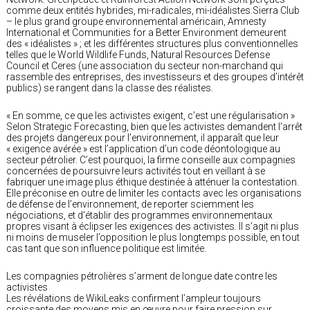
comme deux entités hybrides, mi-radicales, mi-idéalistes.Sierra Club
– le plus grand groupe environnemental américain, Amnesty
International et Communities for a Better Environment demeurent
des « idéalistes » ; et les différentes structures plus conventionnelles
telles que le World Wildlife Funds, Natural Resources Defense
Council et Ceres (une association du secteur non-marchand qui
rassemble des entreprises, des investisseurs et des groupes d’intérêt
publics) se rangent dans la classe des réalistes.
« En somme, ce que les activistes exigent, c’est une régularisation »
Selon Strategic Forecasting, bien que les activistes demandent l’arrêt
des projets dangereux pour l’environnement, il apparaît que leur
« exigence avérée » est l’application d’un code déontologique au
secteur pétrolier. C’est pourquoi, la firme conseille aux compagnies
concernées de poursuivre leurs activités tout en veillant à se
fabriquer une image plus éthique destinée à atténuer la contestation.
Elle préconise en outre de limiter les contacts avec les organisations
de défense de l’environnement, de reporter sciemment les
négociations, et d’établir des programmes environnementaux
propres visant à éclipser les exigences des activistes. Il s’agit ni plus
ni moins de museler l’opposition le plus longtemps possible, en tout
cas tant que son influence politique est limitée.
Les compagnies pétrolières s’arment de longue date contre les
activistes
Les révélations de WikiLeaks confirment l’ampleur toujours
croissante des moyens mis en œuvre pour faire pression sur