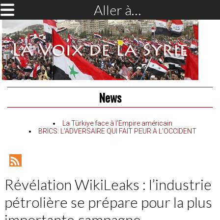
Aller à…
News
La Türkiye face à l’Empire américain
BRICS: L’ADVERSAIRE QUI FAIT PEUR A L’OCCIDENT
RSS
Feed
Révélation WikiLeaks : l’industrie
pétrolière se prépare pour la plus
importante campagne