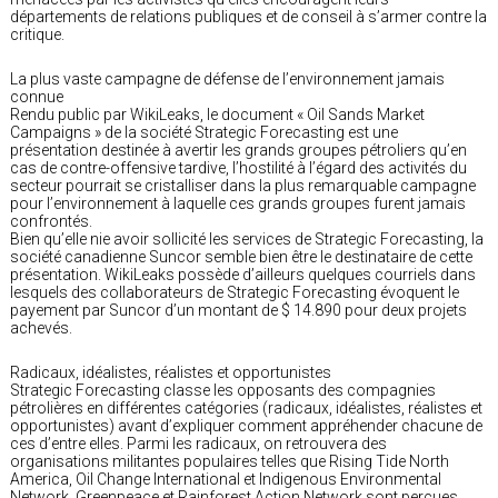
départements de relations publiques et de conseil à s’armer contre la
critique.
La plus vaste campagne de défense de l’environnement jamais
connue
Rendu public par WikiLeaks, le document « Oil Sands Market
Campaigns » de la société Strategic Forecasting est une
présentation destinée à avertir les grands groupes pétroliers qu’en
cas de contre-offensive tardive, l’hostilité à l’égard des activités du
secteur pourrait se cristalliser dans la plus remarquable campagne
pour l’environnement à laquelle ces grands groupes furent jamais
confrontés.
Bien qu’elle nie avoir sollicité les services de Strategic Forecasting, la
société canadienne Suncor semble bien être le destinataire de cette
présentation. WikiLeaks possède d’ailleurs quelques courriels dans
lesquels des collaborateurs de Strategic Forecasting évoquent le
payement par Suncor d’un montant de $ 14.890 pour deux projets
achevés.
Radicaux, idéalistes, réalistes et opportunistes
Strategic Forecasting classe les opposants des compagnies
pétrolières en différentes catégories (radicaux, idéalistes, réalistes et
opportunistes) avant d’expliquer comment appréhender chacune de
ces d’entre elles. Parmi les radicaux, on retrouvera des
organisations militantes populaires telles que Rising Tide North
America, Oil Change International et Indigenous Environmental
Network. Greenpeace et Rainforest Action Network sont perçues