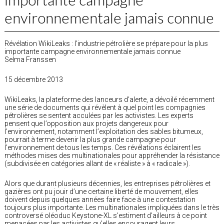
environnementale jamais connue
Révélation WikiLeaks : l’industrie pétrolière se prépare pour la plus
importante campagne environnementale jamais connue
Selma Franssen
15 décembre 2013
WikiLeaks, la plateforme des lanceurs d’alerte, a dévoilé récemment
une série de documents qui révèlent à quel point les compagnies
pétrolières se sentent acculées par les activistes. Les experts
pensent que l’opposition aux projets dangereux pour
l’environnement, notamment l’exploitation des sables bitumeux,
pourrait à terme devenir la plus grande campagne pour
l’environnement de tous les temps. Ces révélations éclairent les
méthodes mises des multinationales pour appréhender la résistance
(subdivisée en catégories allant de « réaliste » à « radicale »).
Alors que durant plusieurs décennies, les entreprises pétrolières et
gazières ont pu jouir d’une certaine liberté de mouvement, elles
doivent depuis quelques années faire face à une contestation
toujours plus importante. Les multinationales impliquées dans le très
controversé oléoduc Keystone-XL s’estiment d’ailleurs à ce point
menacées par les activistes qu’elles encouragent leurs