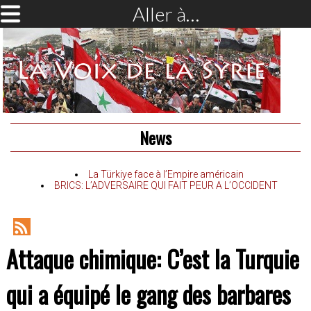
Aller à…
News
La Türkiye face à l’Empire américain
BRICS: L’ADVERSAIRE QUI FAIT PEUR A L’OCCIDENT
RSS
Attaque chimique: C’est la Turquie
Feed
qui a équipé le gang des barbares