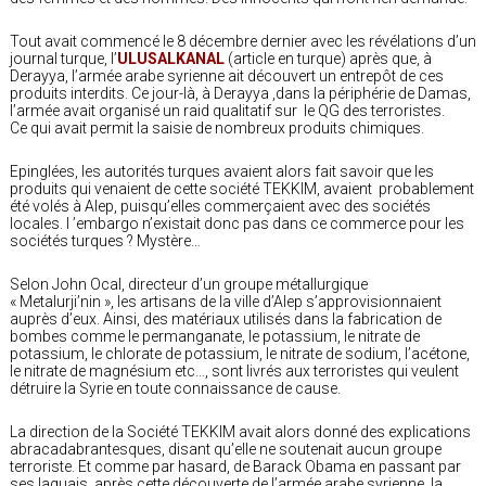
Tout avait commencé le 8 décembre dernier avec les révélations d’un
journal turque, l’
ULUSALKANAL
(article en turque) après que, à
Derayya, l’armée arabe syrienne ait découvert un entrepôt de ces
produits interdits. Ce jour-là, à Derayya ,dans la périphérie de Damas,
l’armée avait organisé un raid qualitatif sur le QG des terroristes.
Ce qui avait permit la saisie de nombreux produits chimiques.
Epinglées, les autorités turques avaient alors fait savoir que les
produits qui venaient de cette société TEKKIM, avaient probablement
été volés à Alep, puisqu’elles commerçaient avec des sociétés
locales. l ’embargo n’existait donc pas dans ce commerce pour les
sociétés turques ? Mystère…
Selon John Ocal, directeur d’un groupe métallurgique
« Metalurji’nin », les artisans de la ville d’Alep s’approvisionnaient
auprès d’eux. Ainsi, des matériaux utilisés dans la fabrication de
bombes comme le permanganate, le potassium, le nitrate de
potassium, le chlorate de potassium, le nitrate de sodium, l’acétone,
le nitrate de magnésium etc…, sont livrés aux terroristes qui veulent
détruire la Syrie en toute connaissance de cause.
La direction de la Société TEKKIM avait alors donné des explications
abracadabrantesques, disant qu’elle ne soutenait aucun groupe
terroriste. Et comme par hasard, de Barack Obama en passant par
ses laquais, après cette découverte de l’armée arabe syrienne, la