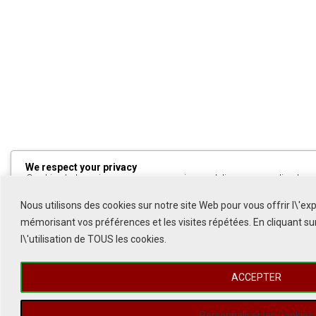
We respect your privacy
Cookies help us improve your experience, deliver personalized cont
can choose which cookies to allow by clicking
Customize
. Click
All
to decline non-essential cookies.
Nous utilisons des cookies sur notre site Web pour vous offrir l\'ex
mémorisant vos préférences et les visites répétées. En cliquant s
Customize
l\'utilisation de TOUS les cookies.
Reject All
ACCEPTER
Accept All
1
Powered by
Personnaliser les Cookies