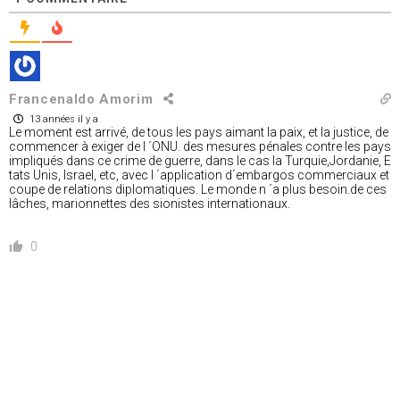
Francenaldo Amorim
13 années il y a
Le moment est arrivé, de tous les pays aimant la paix, et la justice, de
commencer à exiger de l ´ONU. des mesures pénales contre les pays
impliqués dans ce crime de guerre, dans le cas la Turquie,Jordanie, E
tats Unis, Israel, etc, avec l ´application d´embargos commerciaux et
coupe de relations diplomatiques. Le monde n ´a plus besoin.de ces
lâches, marionnettes des sionistes internationaux.
0