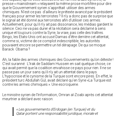
presse « mainstream » relayaient la même prose mortifère pour dire
que le Gouvernement syrien s’apprêtait utiliser des armes
chimiques. N’est-ce pas d’ailleurs le prétexte avancé par le président
français pour armer les terroristes ? Il n’y a donc pas de surprise que
le signal ait été donné aux terroristes afin d’utiliser ces armes.
Actuellement, pour qu’il n’y ait pas dissonance, les médias gardent le
silence. Ceci ne va pas durer et la récitation sera déclamé à sens
unique et toujours contre la Syrie, la vraie, pas celle des traîtres.
Bingo, les Etats-Unis ont accusé Damas d’être derrière cet attentat,
comme si, victime de ce complot indescriptible, les autorités
pouvaient encore se permettre un tel dérapage. De qui se moque
Barack Obama ?
Ah, la fable des armes chimiques des Gouvernements qu’on déteste !
C’est suranné. L’Irak de Saddam Hussein en sait quelque chose, ce
qui avait permit que la coalition envahisse ce pays pour rien. Il ne se
passe pas un jour sans qu’il n’y ait un attentat dans le pays.
L’hypocrisie et le cynisme de la Turquie sont encore pires. En effet, le
président turc Abdullah Gül, avait déclaré qu’en Syrie «La Turquie est
contre les armes chimiques ». Une escroquerie.
Le ministre syrien de l’Information, Omran al-Zoabi après cet attentat
meurtrier a déclaré avec raison:
« Les gouvernements d’Erdogan (en Turquie) et du
Qatar portent une responsabilité juridique, morale et