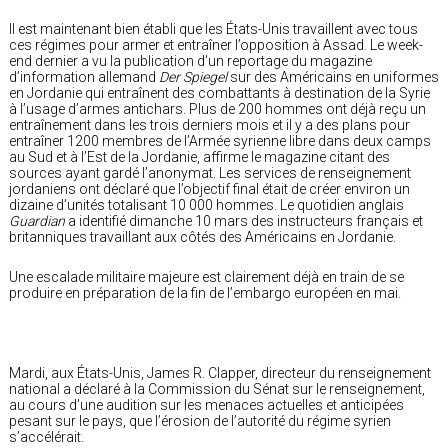
Il est maintenant bien établi que les États-Unis travaillent avec tous
ces régimes pour armer et entraîner l’opposition à Assad. Le week-
end dernier a vu la publication d’un reportage du magazine
d’information allemand
Der Spiegel
sur des Américains en uniformes
en Jordanie qui entraînent des combattants à destination de la Syrie
à l’usage d’armes antichars. Plus de 200 hommes ont déjà reçu un
entraînement dans les trois derniers mois et il y a des plans pour
entraîner 1200 membres de l’Armée syrienne libre dans deux camps
au Sud et à l’Est de la Jordanie, affirme le magazine citant des
sources ayant gardé l’anonymat. Les services de renseignement
jordaniens ont déclaré que l’objectif final était de créer environ un
dizaine d’unités totalisant 10 000 hommes. Le quotidien anglais
Guardian
a identifié dimanche 10 mars des instructeurs français et
britanniques travaillant aux côtés des Américains en Jordanie.
Une escalade militaire majeure est clairement déjà en train de se
produire en préparation de la fin de l’embargo européen en mai.
Mardi, aux États-Unis, James R. Clapper, directeur du renseignement
national a déclaré à la Commission du Sénat sur le renseignement,
au cours d’une audition sur les menaces actuelles et anticipées
pesant sur le pays, que l’érosion de l’autorité du régime syrien
s’accélérait.