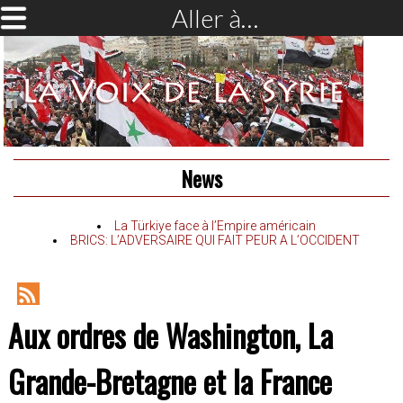
Aller à…
News
La Türkiye face à l’Empire américain
BRICS: L’ADVERSAIRE QUI FAIT PEUR A L’OCCIDENT
RSS
Aux ordres de Washington, La
Feed
Grande-Bretagne et la France