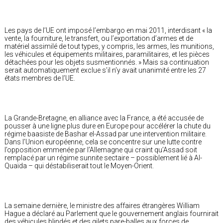
Les pays de l’UE ont imposé l’embargo en mai 2011, interdisant « la
vente, la fourniture, le transfert, ou l’exportation d’armes et de
matériel assimilé de tout types, y compris, les armes, les munitions,
les véhicules et équipements militaires, paramilitaires, et les pièces
détachées pour les objets susmentionnés. » Mais sa continuation
serait automatiquement exclue s’il n’y avait unanimité entre les 27
états membres de l’UE.
La Grande-Bretagne, en alliance avec la France, a été accusée de
pousser à une ligne plus dure en Europe pour accélérer la chute du
régime baasiste de Bashar el-Assad par une intervention militaire.
Dans l’Union européenne, cela se concentre sur une lutte contre
l’opposition emmenée par l’Allemagne qui craint qu’Assad soit
remplacé par un régime sunnite sectaire – possiblement lié à Al-
Quaïda – qui déstabiliserait tout le Moyen-Orient.
La semaine dernière, le ministre des affaires étrangères William
Hague a déclaré au Parlement que le gouvernement anglais fournirait
des véhicules blindés et des gilets pare-balles aux forces de