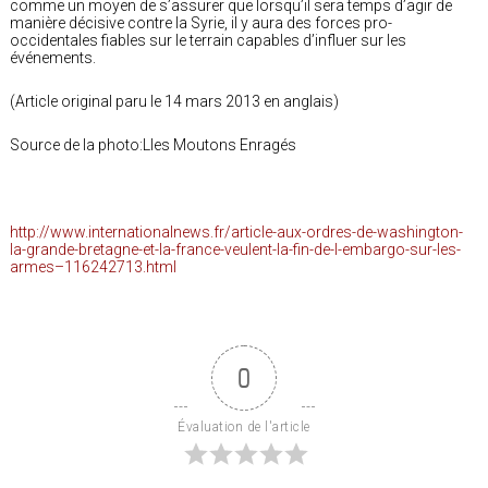
comme un moyen de s’assurer que lorsqu’il sera temps d’agir de
manière décisive contre la Syrie, il y aura des forces pro-
occidentales fiables sur le terrain capables d’influer sur les
événements.
(Article original paru le 14 mars 2013 en anglais)
Source de la photo:Lles Moutons Enragés
http://www.internationalnews.fr/article-aux-ordres-de-washington-
la-grande-bretagne-et-la-france-veulent-la-fin-de-l-embargo-sur-les-
armes–116242713.html
0
Évaluation de l'article