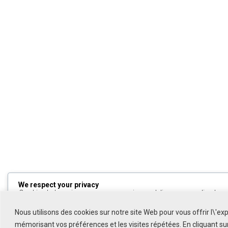
We respect your privacy
Cookies help us improve your experience, deliver personalized cont
can choose which cookies to allow by clicking
Customize
. Click
All
to decline non-essential cookies.
Nous utilisons des cookies sur notre site Web pour vous offrir l\'ex
mémorisant vos préférences et les visites répétées. En cliquant s