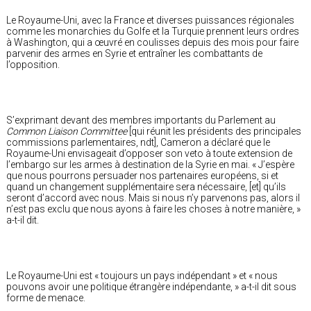
Le Royaume-Uni, avec la France et diverses puissances régionales
comme les monarchies du Golfe et la Turquie prennent leurs ordres
à Washington, qui a œuvré en coulisses depuis des mois pour faire
parvenir des armes en Syrie et entraîner les combattants de
l’opposition.
S’exprimant devant des membres importants du Parlement au
Common Liaison Committee
[qui réunit les présidents des principales
commissions parlementaires, ndt], Cameron a déclaré que le
Royaume-Uni envisageait d’opposer son veto à toute extension de
l’embargo sur les armes à destination de la Syrie en mai. « J’espère
que nous pourrons persuader nos partenaires européens, si et
quand un changement supplémentaire sera nécessaire, [et] qu’ils
seront d’accord avec nous. Mais si nous n’y parvenons pas, alors il
n’est pas exclu que nous ayons à faire les choses à notre manière, »
a-t-il dit.
Le Royaume-Uni est « toujours un pays indépendant » et « nous
pouvons avoir une politique étrangère indépendante, » a-t-il dit sous
forme de menace.