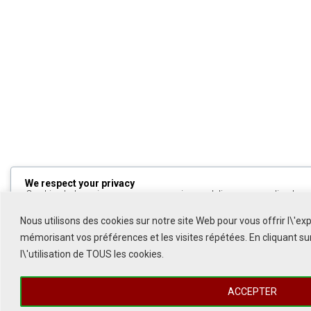
We respect your privacy
Cookies help us improve your experience, deliver personalized cont
can choose which cookies to allow by clicking
Customize
. Click
All
to decline non-essential cookies.
Nous utilisons des cookies sur notre site Web pour vous offrir l\'ex
mémorisant vos préférences et les visites répétées. En cliquant s
Customize
l\'utilisation de TOUS les cookies.
Reject All
ACCEPTER
Accept All