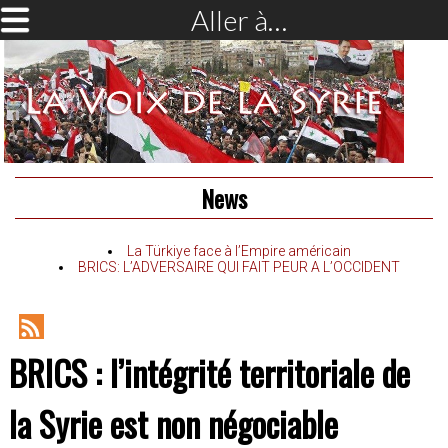
Aller à…
News
La Türkiye face à l’Empire américain
BRICS: L’ADVERSAIRE QUI FAIT PEUR A L’OCCIDENT
RSS
BRICS : l’intégrité territoriale de
Feed
la Syrie est non négociable