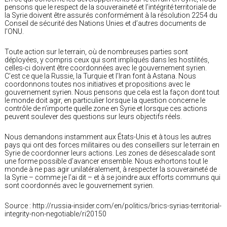
pensons que le respect de la souveraineté et l’intégrité territoriale de
la Syrie doivent être assurés conformément à la résolution 2254 du
Conseil de sécurité des Nations Unies et d’autres documents de
l’ONU.
Toute action sur le terrain, où de nombreuses parties sont
déployées, y compris ceux qui sont impliqués dans les hostilités,
celles-ci doivent être coordonnées avec le gouvernement syrien.
C’est ce que la Russie, la Turquie et l’Iran font à Astana. Nous
coordonnons toutes nos initiatives et propositions avec le
gouvernement syrien. Nous pensons que cela est la façon dont tout
le monde doit agir, en particulier lorsque la question concerne le
contrôle de n’importe quelle zone en Syrie et lorsque ces actions
peuvent soulever des questions sur leurs objectifs réels.
Nous demandons instamment aux États-Unis et à tous les autres
pays qui ont des forces militaires ou des conseillers sur le terrain en
Syrie de coordonner leurs actions. Les zones de désescalade sont
une forme possible d’avancer ensemble. Nous exhortons tout le
monde à ne pas agir unilatéralement, à respecter la souveraineté de
la Syrie – comme je l’ai dit – et à se joindre aux efforts communs qui
sont coordonnés avec le gouvernement syrien.
Source : http://russia-insider.com/en/politics/brics-syrias-territorial-
integrity-non-negotiable/ri20150