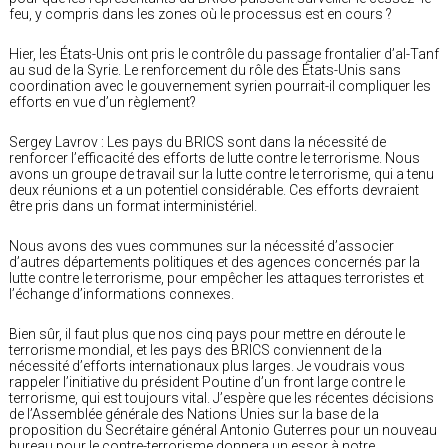
feu, y compris dans les zones où le processus est en cours ?
Hier, les États-Unis ont pris le contrôle du passage frontalier d’al-Tanf
au sud de la Syrie. Le renforcement du rôle des États-Unis sans
coordination avec le gouvernement syrien pourrait-il compliquer les
efforts en vue d’un règlement?
Sergey Lavrov : Les pays du BRICS sont dans la nécessité de
renforcer l’efficacité des efforts de lutte contre le terrorisme. Nous
avons un groupe de travail sur la lutte contre le terrorisme, qui a tenu
deux réunions et a un potentiel considérable. Ces efforts devraient
être pris dans un format interministériel.
Nous avons des vues communes sur la nécessité d’associer
d’autres départements politiques et des agences concernés par la
lutte contre le terrorisme, pour empêcher les attaques terroristes et
l’échange d’informations connexes.
Bien sûr, il faut plus que nos cinq pays pour mettre en déroute le
terrorisme mondial, et les pays des BRICS conviennent de la
nécessité d’efforts internationaux plus larges. Je voudrais vous
rappeler l’initiative du président Poutine d’un front large contre le
terrorisme, qui est toujours vital. J’espère que les récentes décisions
de l’Assemblée générale des Nations Unies sur la base de la
proposition du Secrétaire général Antonio Guterres pour un nouveau
bureau pour le contre-terrorisme donnera un essor à notre