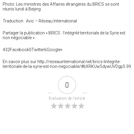
Photo: Les ministres des Affaires étrangères du BRICS se sont
réunis lundi à Beijing
Traduction : Avic – Réseau International
Partager la publication « BRICS : l’intégrité territoriale de la Syrie est
non négociable »
432Facebook0Twitter6Google+
En savoir plus sur http://reseauinternational.net/brics-lintegrite-
territoriale-de-la-syrie-est-non-negociable/#bXRKUw5dywUVDgp5.99
0
Évaluation de l'article