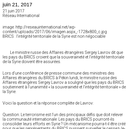
juin 21, 2017
21 juin 2017
Réseau International
image: http://reseauinternational.net/wp-
content/uploads/2017/06/imagen.aspx_-1728x800_c.jpg
BRICS : l’intégrité territoriale de la Syrie est non négociable
Le ministre russe des Affaires étrangères Sergey Lavrov dit que
les pays du BRICS croient que la souveraineté et l’intégrité territoriale
de la Syrie doivent être assurées.
Lors d’une conférence de presse commune des ministres des
Affaires étrangères du BRICS à Pékin lundi, le ministre russe des
Affaires étrangères Sergey Lavrov a souligné que les pays du BRICS
soutiennent à l’unanimité « la souveraineté et l’intégrité territoriale » de
la Syrie.
Voici la question et la réponse complète de Lavrov:
Question: Le terrorisme est l’un des principaux défis que doit relever
la communauté internationale. Les pays du BRICS pourront-ils
consolider leurs efforts en Syrie ? Un mécanisme pourra-t-il être créé
pour que les représentants du BRICS puissent surveiller le cessez- le-