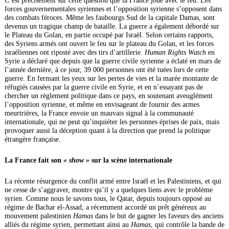
C’est précisément sur cette question que la France joue avec le feu. Les
forces gouvernementales syriennes et l’opposition syrienne s’opposent dans
des combats féroces. Même les faubourgs Sud de la capitale Damas, sont
devenus un tragique champ de bataille. La guerre a également débordé sur
le Plateau du Golan, en partie occupé par Israël. Selon certains rapports,
des Syriens armés ont ouvert le feu sur le plateau du Golan, et les forces
israéliennes ont riposté avec des tirs d’artillerie.
Human Rights Watch
en
Syrie a déclaré que depuis que la guerre civile syrienne a éclaté en mars de
l’année dernière, à ce jour, 39 000 personnes ont été tuées lors de cette
guerre. En fermant les yeux sur les pertes de vies et la marée montante de
réfugiés causées par la guerre civile en Syrie, et en n’essayant pas de
chercher un règlement politique dans ce pays, en soutenant aveuglément
l’opposition syrienne, et même en envisageant de fournir des armes
meurtrières, la France envoie un mauvais signal à la communauté
internationale, qui ne peut qu’inquiéter les personnes éprises de paix, mais
provoquer aussi la déception quant à la direction que prend la politique
étrangère française.
La France fait son
« show »
sur la scène internationale
La récente résurgence du conflit armé entre Israël et les Palestiniens, et qui
ne cesse de s’aggraver, montre qu’il y a quelques liens avec le problème
syrien. Comme nous le savons tous, le Qatar, depuis toujours opposé au
régime de Bachar el-Assad, a récemment accordé un prêt généreux au
mouvement palestinien
Hamas
dans le but de gagner les faveurs des anciens
alliés du régime syrien, permettant ainsi au
Hamas
, qui contrôle la bande de