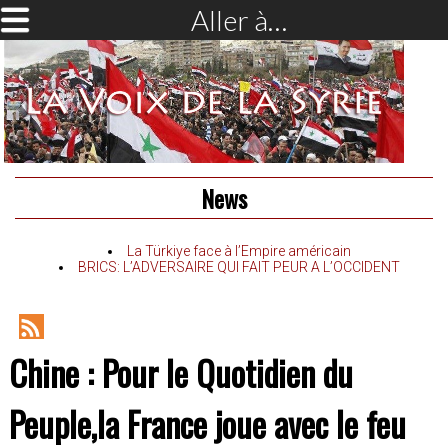
Aller à…
News
La Türkiye face à l’Empire américain
BRICS: L’ADVERSAIRE QUI FAIT PEUR A L’OCCIDENT
RSS
Chine : Pour le Quotidien du
Feed
Peuple,la France joue avec le feu