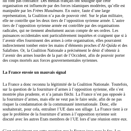
lui font pas confiance. Des médias français ont souligné que cette
organisation est influencée par des forces islamiques modérées, qu’elle est
manipulée par les
Frères Musulmans
. En outre, faute d’une large
représentation, la Coalition n’a pas de pouvoir réel. Sur le plan militaire,
elle ne contrôle que les deux tiers de l’opposition syrienne armée. L’autre
tiers de l’opposition syrienne armée est contrôlée par des organisations
radicales, qui ne tiennent absolument aucun compte de ses ordres. Les
puissances occidentales sont particulièrement inquiètes et craignent que si à
l’avenir elles fournissent des armes à cette organisation, elles pourraient
indirectement tomber entre les mains d’éléments proches d’
Al-Qaïda
et des
Salafistes. Or, la Coalition Nationale a précisément le désir d’obtenir à
l’avenir des armes lourdes de la part de l’Occident, afin de pouvoir porter
des coups mortels aux forces gouvernementales syriennes.
La France envoie un mauvais signal
La France a donc reconnu la légitimité de la Coalition Nationale. Toutefois,
sur la question de la fourniture d’armes à l’opposition syrienne, elle s’est
montrée plus prudente, et n’a jamais fléchi. La France n’est pas opposée à
la fourniture d’armes, mais elle ne veut pas le faire seule, afin de ne pas
risquer la condamnation de la communauté internationale. Donc, elle
souhaiterait, pour cela, entraîner l’UE dans son sillage. La France tient à ce
que le problème de la fourniture d’armes à l’opposition syrienne soit
discuté avec les autres Etats membres de l’UE lors d’une réunion entre eux.