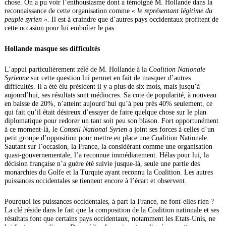
chose. On a pu voir l’enthousiasme dont a témoigné M. Hollande dans la
reconnaissance de cette organisation comme
« le représentant légitime du
peuple syrien ».
Il est à craindre que d’autres pays occidentaux profitent de
cette occasion pour lui emboîter le pas.
Hollande masque ses difficultés
L’appui particulièrement zélé de M. Hollande à la
Coalition Nationale
Syrienne
sur cette question lui permet en fait de masquer d’autres
difficultés. Il a été élu président il y a plus de six mois, mais jusqu’à
aujourd’hui, ses résultats sont médiocres. Sa cote de popularité, à nouveau
en baisse de 20%, n’atteint aujourd’hui qu’à peu près 40% seulement, ce
qui fait qu’il était désireux d’essayer de faire quelque chose sur le plan
diplomatique pour redorer un tant soit peu son blason. Fort opportunément
à ce moment-là, le
Conseil National Syrien
a joint ses forces à celles d’un
petit groupe d’opposition pour mettre en place une Coalition Nationale.
Sautant sur l’occasion, la France, la considérant comme une organisation
quasi-gouvernementale, l’a reconnue immédiatement. Hélas pour lui, la
décision française n’a guère été suivie jusque-là, seule une partie des
monarchies du Golfe et la Turquie ayant reconnu la Coalition. Les autres
puissances occidentales se tiennent encore à l’écart et observent.
Pourquoi les puissances occidentales, à part la France, ne font-elles rien ?
La clé réside dans le fait que la composition de la Coalition nationale et ses
résultats font que certains pays occidentaux, notamment les Etats-Unis, ne