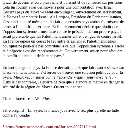
Gaza, de devenir encore plus riche et puissant et de renforcer ses positions.
Cela lui fournit aussi des moyens pour une confrontation avec Israël.
Certains pays du Moyen-Orient encouragent, ouvertement ou secrètement,
le
Hamas
à combattre Israël. Ali Larijani, Président du Parlement iranien,
s’est ainsi montré mécontent du fait que certains pays arabes fournissent des
armes à l’opposition syrienne. Et il a récemment déclaré que plutôt que
l’opposition syrienne armée lutte contre le président de son propre pays, il
serait préférable que les Palestiniens armés entrent en guerre contre Israël.
La France espère un cessez le feu entre Israéliens et Palestiniens, alors
pourquoi ne peut-elle pas contribuer à ce que l’opposition syrienne s’assoie
et à négocie avec des représentants du Gouvernement syrien pour résoudre
le conflit interne qui déchire ce pays ?
En tant que grand pays, la France devrait, plutôt que faire son
« show »
sur
la scène internationale, s’efforcer de trouver une solution politique pour la
Syrie. Mieux vaut
« lutter contre l’incendie »
que
« jouer avec le feu ».
Dans le cas contraire, la guerre ne fera que s’étendre et mettre en danger la
sécurité de la région du Moyen-Orient tout entier.
Titre et intertitres : AFI-
Flash
Titre original : En Syrie, la France joue avec le feu plus qu’elle ne lutte
contre l’incendie
*
http://french.peopledaily.com.cn/Horizon/8027212.html