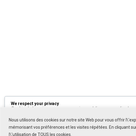
We respect your privacy
Cookies help us improve your experience, deliver personalized cont
can choose which cookies to allow by clicking
Customize
. Click
All
to decline non-essential cookies.
Nous utilisons des cookies sur notre site Web pour vous offrir l\'ex
mémorisant vos préférences et les visites répétées. En cliquant s
Customize
l\'utilisation de TOUS les cookies.