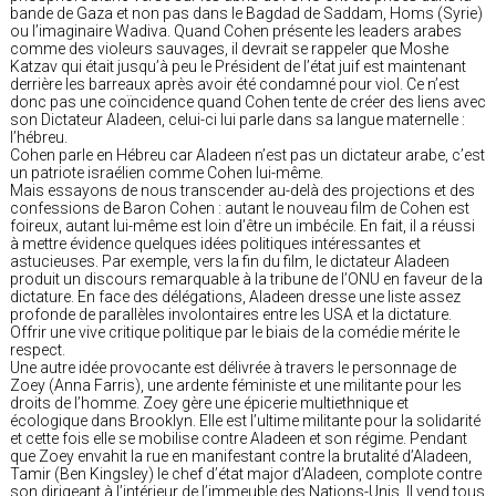
bande de Gaza et non pas dans le Bagdad de Saddam, Homs (Syrie)
ou l’imaginaire Wadiva. Quand Cohen présente les leaders arabes
comme des violeurs sauvages, il devrait se rappeler que Moshe
Katzav qui était jusqu’à peu le Président de l’état juif est maintenant
derrière les barreaux après avoir été condamné pour viol. Ce n’est
donc pas une coïncidence quand Cohen tente de créer des liens avec
son Dictateur Aladeen, celui-ci lui parle dans sa langue maternelle :
l’hébreu.
Cohen parle en Hébreu car Aladeen n’est pas un dictateur arabe, c’est
un patriote israélien comme Cohen lui-même.
Mais essayons de nous transcender au-delà des projections et des
confessions de Baron Cohen : autant le nouveau film de Cohen est
foireux, autant lui-même est loin d’être un imbécile. En fait, il a réussi
à mettre évidence quelques idées politiques intéressantes et
astucieuses. Par exemple, vers la fin du film, le dictateur Aladeen
produit un discours remarquable à la tribune de l’ONU en faveur de la
dictature. En face des délégations, Aladeen dresse une liste assez
profonde de parallèles involontaires entre les USA et la dictature.
Offrir une vive critique politique par le biais de la comédie mérite le
respect.
Une autre idée provocante est délivrée à travers le personnage de
Zoey (Anna Farris), une ardente féministe et une militante pour les
droits de l’homme. Zoey gère une épicerie multiethnique et
écologique dans Brooklyn. Elle est l’ultime militante pour la solidarité
et cette fois elle se mobilise contre Aladeen et son régime. Pendant
que Zoey envahit la rue en manifestant contre la brutalité d’Aladeen,
Tamir (Ben Kingsley) le chef d’état major d’Aladeen, complote contre
son dirigeant à l’intérieur de l’immeuble des Nations-Unis. Il vend tous