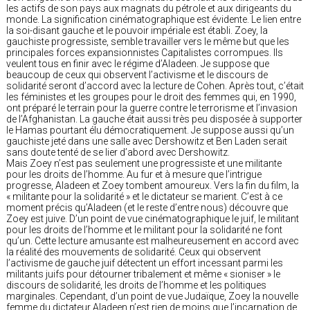
les actifs de son pays aux magnats du pétrole et aux dirigeants du
monde. La signification cinématographique est évidente. Le lien entre
la soi-disant gauche et le pouvoir impériale est établi. Zoey, la
gauchiste progressiste, semble travailler vers le même but que les
principales forces expansionnistes Capitalistes corrompues. Ils
veulent tous en finir avec le régime d’Aladeen. Je suppose que
beaucoup de ceux qui observent l’activisme et le discours de
solidarité seront d’accord avec la lecture de Cohen. Après tout, c’était
les féministes et les groupes pour le droit des femmes qui, en 1990,
ont préparé le terrain pour la guerre contre le terrorisme et l’invasion
de l’Afghanistan. La gauche était aussi très peu disposée à supporter
le Hamas pourtant élu démocratiquement. Je suppose aussi qu’un
gauchiste jeté dans une salle avec Dershowitz et Ben Laden serait
sans doute tenté de se lier d’abord avec Dershowitz.
Mais Zoey n’est pas seulement une progressiste et une militante
pour les droits de l’homme. Au fur et à mesure que l’intrigue
progresse, Aladeen et Zoey tombent amoureux. Vers la fin du film, la
« militante pour la solidarité » et le dictateur se marient. C’est à ce
moment précis qu’Aladeen (et le reste d’entre nous) découvre que
Zoey est juive. D’un point de vue cinématographique le juif, le militant
pour les droits de l’homme et le militant pour la solidarité ne font
qu’un. Cette lecture amusante est malheureusement en accord avec
la réalité des mouvements de solidarité. Ceux qui observent
l’activisme de gauche juif détectent un effort incessant parmi les
militants juifs pour détourner tribalement et même « sioniser » le
discours de solidarité, les droits de l’homme et les politiques
marginales. Cependant, d’un point de vue Judaïque, Zoey la nouvelle
femme du dictateur Aladeen n’est rien de moins que l’incarnation de