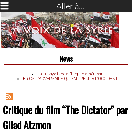
Aller à…
News
La Türkiye face à l’Empire américain
BRICS: L’ADVERSAIRE QUI FAIT PEUR A L’OCCIDENT
RSS
Critique du film “The Dictator” par
Feed
Gilad Atzmon