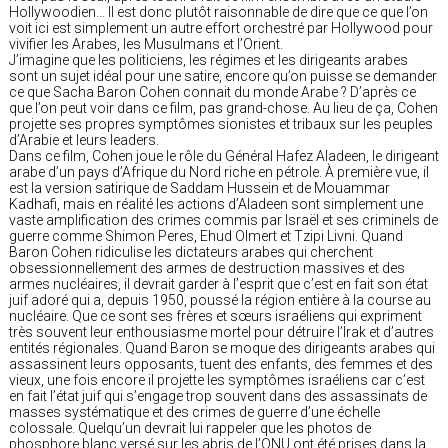
Hollywoodien… Il est donc plutôt raisonnable de dire que ce que l’on
voit ici est simplement un autre effort orchestré par Hollywood pour
vivifier les Arabes, les Musulmans et l’Orient.
J’imagine que les politiciens, les régimes et les dirigeants arabes
sont un sujet idéal pour une satire, encore qu’on puisse se demander
ce que Sacha Baron Cohen connait du monde Arabe ? D’après ce
que l’on peut voir dans ce film, pas grand-chose. Au lieu de ça, Cohen
projette ses propres symptômes sionistes et tribaux sur les peuples
d’Arabie et leurs leaders.
Dans ce film, Cohen joue le rôle du Général Hafez Aladeen, le dirigeant
arabe d’un pays d’Afrique du Nord riche en pétrole. À première vue, il
est la version satirique de Saddam Hussein et de Mouammar
Kadhafi, mais en réalité les actions d’Aladeen sont simplement une
vaste amplification des crimes commis par Israël et ses criminels de
guerre comme Shimon Peres, Ehud Olmert et Tzipi Livni. Quand
Baron Cohen ridiculise les dictateurs arabes qui cherchent
obsessionnellement des armes de destruction massives et des
armes nucléaires, il devrait garder à l’esprit que c’est en fait son état
juif adoré qui a, depuis 1950, poussé la région entière à la course au
nucléaire. Que ce sont ses frères et sœurs israéliens qui expriment
très souvent leur enthousiasme mortel pour détruire l’Irak et d’autres
entités régionales. Quand Baron se moque des dirigeants arabes qui
assassinent leurs opposants, tuent des enfants, des femmes et des
vieux, une fois encore il projette les symptômes israéliens car c’est
en fait l’état juif qui s’engage trop souvent dans des assassinats de
masses systématique et des crimes de guerre d’une échelle
colossale. Quelqu’un devrait lui rappeler que les photos de
phosphore blanc versé sur les abris de l’ONU ont été prises dans la