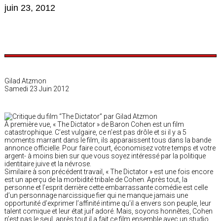
juin 23, 2012
Gilad Atzmon
Samedi 23 Juin 2012
À première vue, « The Dictator » de Baron Cohen est un film
catastrophique. C’est vulgaire, ce n’est pas drôle et si il y a 5
moments marrant dans le film, ils apparaissent tous dans la bande
annonce officielle. Pour faire court, économisez votre temps et votre
argent- à moins bien sur que vous soyez intéressé par la politique
identitaire juive et la névrose.
Similaire à son précédent travail, « The Dictator » est une fois encore
est un aperçu de la morbidité tribale de Cohen. Après tout, la
personne et l’esprit derrière cette embarrassante comédie est celle
d’un personnage narcissique fier qui ne manque jamais une
opportunité d’exprimer l’affinité intime qu’il a envers son peuple, leur
talent comique et leur état juif adoré. Mais, soyons honnêtes, Cohen
n’est pas le seul, après tout il a fait ce film ensemble avec un studio