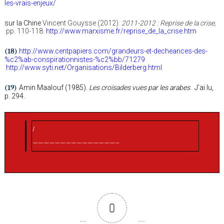
les-vrais-enjeux/
sur la Chine
Vincent Gouysse (2012).
2011-2012 : Reprise de la crise,
pp. 110-118.
http://www.marxisme.fr/reprise_de_la_crise.htm
(18)
http://www.centpapiers.com/grandeurs-et-decheances-des-
%c2%ab-conspirationnistes-%c2%bb/71279
http://www.syti.net/Organisations/Bilderberg.html
(19)
Amin Maalouf (1985).
Les croisades vues par les arabes
. J’ai lu,
p. 294.
I
———————————————–
0