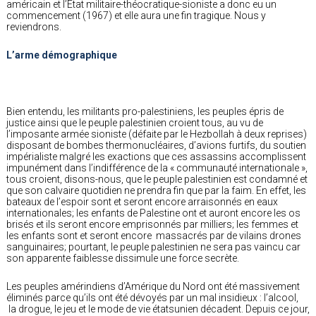
américain et l’État militaire-théocratique-sioniste a donc eu un
commencement (1967) et elle aura une fin tragique. Nous y
reviendrons.
L’arme démographique
Bien entendu, les militants pro-palestiniens, les peuples épris de
justice ainsi que le peuple palestinien croient tous, au vu de
l’imposante armée sioniste (défaite par le Hezbollah à deux reprises)
disposant de bombes thermonucléaires, d’avions furtifs, du soutien
impérialiste malgré les exactions que ces assassins accomplissent
impunément dans l’indifférence de la « communauté internationale »,
tous croient, disons-nous, que le peuple palestinien est condamné et
que son calvaire quotidien ne prendra fin que par la faim. En effet, les
bateaux de l’espoir sont et seront encore arraisonnés en eaux
internationales; les enfants de Palestine ont et auront encore les os
brisés et ils seront encore emprisonnés par milliers; les femmes et
les enfants sont et seront encore massacrés par de vilains drones
sanguinaires; pourtant, le peuple palestinien ne sera pas vaincu car
son apparente faiblesse dissimule une force secrète.
Les peuples amérindiens d’Amérique du Nord ont été massivement
éliminés parce qu’ils ont été dévoyés par un mal insidieux : l’alcool,
la drogue, le jeu et le mode de vie étatsunien décadent. Depuis ce jour,