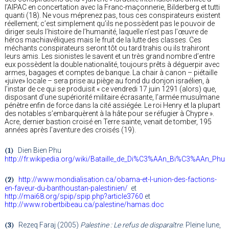
l’AIPAC en concertation avec la Franc-maçonnerie, Bilderberg et tutti
quanti (18). Ne vous méprenez pas, tous ces conspirateurs existent
réellement; c’est simplement qu’ils ne possèdent pas le pouvoir de
diriger seuls l’histoire de l’humanité, laquelle n’est pas l’œuvre de
héros machiavéliques mais le fruit de la lutte des classes. Ces
méchants conspirateurs seront tôt ou tard trahis ou ils trahiront
leurs amis. Les sionistes le savent et un très grand nombre d’entre
eux possèdent la double nationalité, toujours prêts à déguerpir avec
armes, bagages et comptes de banque. La chair à canon – piétaille
«juive» locale – sera prise au piège au fond du donjon israélien, à
l’instar de ce qui se produisit « ce vendredi 17 juin 1291 (alors) que,
disposant d’une supériorité militaire écrasante, l’armée musulmane
pénètre enfin de force dans la cité assiégée. Le roi Henry et la plupart
des notables s’embarquèrent à la hâte pour se réfugier à Chypre ».
Acre, dernier bastion croisé en Terre sainte, venait de tomber, 195
années après l’aventure des croisés (19).
(1)
Dien Bien Phu
http://fr.wikipedia.org/wiki/Bataille_de_Di%C3%AAn_Bi%C3%AAn_Phu
(2)
http://www.mondialisation.ca/obama-et-l-union-des-factions-
en-faveur-du-banthoustan-palestinien/
et
http://mai68.org/spip/spip.php?article3760
et
http://www.robertbibeau.ca/palestine/hamas.doc
(3)
Rezeq Faraj (2005)
Palestine : Le refus de disparaître
. Pleine lune,