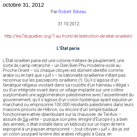
octobre 31, 2012
Par
Robert Bibeau
31.10.2012
http://les7duquebec.org/7-au-front/de-lextinction-de-letat-israelien/
L’État paria
L’État israélien paria est une colonie militaire de peuplement, une
sorte de camp retranché – un Dien Bien Phu moderne isolé au
Proche-Orient – où chaque citoyen est dûment identifié comme
arabe ou en tant que « juif » – la nationalité israélienne n’étant pas
reconnue sur les passeports israéliens (!). Qu’il s’agisse d’un
fanatique religieux vivotant dans sa roulotte d’un hameau « illégal »
ou d’un intégriste vivant dans un village implanté sur une colline
surplombant une agglomération palestinienne avec l’assentiment du
gouvernement; qu’il s’agisse d’un colon hystérique ayant expulsé un
marchand ou emprisonné 100 000 résidants palestiniens dans leurs
maisons-prisons de Hébron; ou encore d’un simple badaud-
fonctionnaire-athée déambulant sur la chaussée de Tel-Aviv –
assuré de
Sa
vérité – puisque son père, émigré d’Europe il y a bien
des années, s’était installé dans un kibboutz sur un lopin de terre
exproprié à un paysan emprisonné –, tout citoyen « juif », dis-je, est
un colon usurpant la terre des arabes réfugiés à Gaza, en