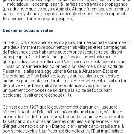
– médiatique – accomplissait à l’arrière son travail de propagande
(prendre note que les pays d’Asie et d’Afrique furent peu contaminés
par cette mystique à propos du « peuple élu sans terre s’emparant
férocement d’une terre sans peuple! »).
Deuxième occasion ratée
En 1967, lors de la Guerre des six jours, l’armée sioniste surarmée fit
une deuxième tentative pour nettoyer les villages et les campagnes
de Palestine de ses habitants autochtones (cette terre soi-disant
sans peuple). Cette fois la tactique échoua lamentablement –
quelques dizaines de milliers de Palestiniens se déplacèrent devant
l’invasion meurtrière des colonnes sionistes mais sans sortir de
Palestine. Ils allèrent s’agglutiner à Gaza, à Jérusalem-Est et en
Cisjordanie. Le Plan Daleth et tous les autres plans occidentalo-
sionistes pour implanter durablement – éternellement, disait un fou
de Yahvé – une base militaire néocoloniale avec garnison
uniquement composée de soldats à la solde de l’occupant
occidental, avait encore échoué (11).
Ce n’est qu’en 1967 que le gouvernement étatsunien, jusque-là
réticent à soutenir l’état hébreu théocratique et raciste, décida de
prendre le relai de l’impérialisme franco-britannique – comme il le
faisait partout dans les anciennes colonies européennes – afin
d’ériger une néo-colonie, « État-policier » américano-israélienne, à
son service exclusif. La fraternité éternelle entre l’État impérialiste