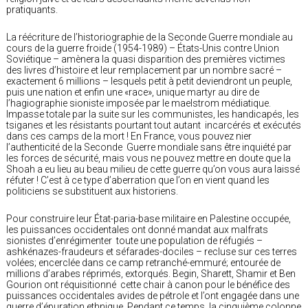
pratiquants.
La réécriture de l’historiographie de la Seconde Guerre mondiale au
cours de la guerre froide (1954-1989) – États-Unis contre Union
Soviétique ­– amènera la quasi disparition des premières victimes
des livres d’histoire et leur remplacement par un nombre sacré –
exactement 6 millions – lesquels petit à petit deviendront un peuple,
puis une nation et enfin une «race», unique martyr au dire de
l’hagiographie sioniste imposée par le maelstrom médiatique.
Impasse totale par la suite sur les communistes, les handicapés, les
tsiganes et les résistants pourtant tout autant incarcérés et exécutés
dans ces camps de la mort ! En France, vous pouvez nier
l’authenticité de la Seconde
Guerre mondiale sans être inquiété par
les forces de sécurité, mais vous ne pouvez mettre en doute que la
Shoah a eu lieu au beau milieu de cette guerre qu’on vous aura laissé
réfuter ! C’est à ce type d’aberration que l’on en vient quand les
politiciens se substituent aux historiens.
Pour construire leur État-paria-base militaire en Palestine occupée,
les puissances occidentales ont donné mandat aux malfrats
sionistes d’enrégimenter toute une population de réfugiés –
ashkénazes-fraudeurs et séfarades-dociles – recluse sur ces terres
volées; encerclée dans ce camp retranché-emmuré; entourée de
millions d’arabes réprimés, extorqués. Begin, Sharett, Shamir et Ben
Gourion ont réquisitionné cette chair à canon pour le bénéfice des
puissances occidentales avides de pétrole et l’ont engagée dans une
guerre d’épuration ethnique. Pendant ce temps, la cinquième colonne