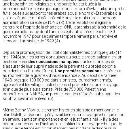
une base ethnico-religieuse : une partie fut attribuée à la
communauté religieuse judaïque sous le nom d’«État-juif»; une partie
fut allouée aux autochtones arabes sous le nom d’«État-arabe»; la
ville de Jérusalem fut déclarée ville ouverte multi-religieuse sous
administration directe de l’ONU (3). Cette résolution illégitime,
contraire à l’esprit de la charte de l’ONU, garantissait la pérennité de la
guerre israélo-arabe dont l’une des échauffourées débuta le 30
novembre 1947 pour se calmer temporairement par une trêve et
l’accord d’armistice de 1949 (4).
Depuis la promulgation de l’État colonialiste-théocratique «juif» (14
mai 1948) sur les terres conquises au peuple arabo-palestinien, on
peut observer
deux occasions manquées
par les sionistes de
s’assurer de leur suprématie et de la pérennité du projet colonial
occidental au Proche-Orient.
Une première occasion
se présenta
au moment de la guerre « d’indépendance ». Au début de l’année
1948, presque 100 000 soldats sionistes, lourdement armés,
agressèrent les villages palestiniens et procédèrent au nettoyage
ethnique de plusieurs zones. Près de 750 000 Palestiniens
connaîtront la NAKBA, un premier exil des réfugiés subissant des
souffrances imméritées (5).
Même Benny Morris, le premier historien sioniste à mentionner le
plan Daleth, a reconnu qu’il y avait bien eu « nettoyage ethnique », tout
en amenuisant son importance et en le justifiant ainsi : « Il y a des
circonstances dans l’histoire qui justifient le nettoyage ethnique. Je
sais que ce terme est complètement négatif dans le discours du