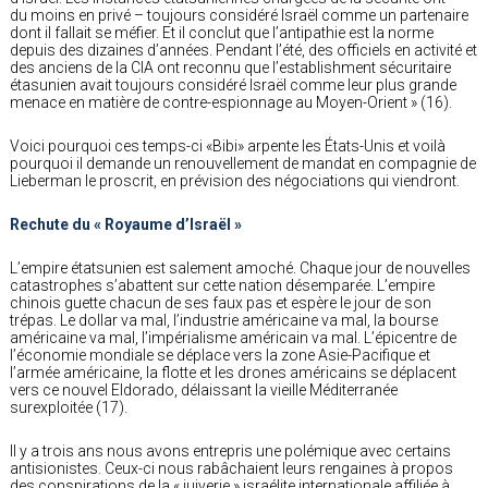
du moins en privé – toujours considéré Israël comme un partenaire
dont il fallait se méfier. Et il conclut que l’antipathie est la norme
depuis des dizaines d’années. Pendant l’été, des officiels en activité et
des anciens de la CIA ont reconnu que l’establishment sécuritaire
étasunien avait toujours considéré Israël comme leur plus grande
menace en matière de contre-espionnage au Moyen-Orient » (16).
Voici pourquoi ces temps-ci «Bibi» arpente les États-Unis et voilà
pourquoi il demande un renouvellement de mandat en compagnie de
Lieberman le proscrit, en prévision des négociations qui viendront.
Rechute du « Royaume d’Israël »
L’empire étatsunien est salement amoché. Chaque jour de nouvelles
catastrophes s’abattent sur cette nation désemparée. L’empire
chinois guette chacun de ses faux pas et espère le jour de son
trépas. Le dollar va mal, l’industrie américaine va mal, la bourse
américaine va mal, l’impérialisme américain va mal. L’épicentre de
l’économie mondiale se déplace vers la zone Asie-Pacifique et
l’armée américaine, la flotte et les drones américains se déplacent
vers ce nouvel Eldorado, délaissant la vieille Méditerranée
surexploitée (17).
Il y a trois ans nous avons entrepris une polémique avec certains
antisionistes. Ceux-ci nous rabâchaient leurs rengaines à propos
des conspirations de la « juiverie » israélite internationale affiliée à