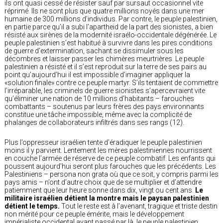
ils ont quasi cessé de résister sauf par sursaut occasionnel vite
réprimé. Ils ne sont plus que quatre millions noyés dans une mer
humaine de 300 millions d’individus. Par contre, le peuple palestinien,
en partie parce qu’il a subi l’apartheid de la part des sionistes, a bien
résisté aux sirènes de la modernité israélo-occidentale dégénérée. Le
peuple palestinien s’est habitué à survivre dans les pires conditions
de guerre d’extermination, sachant se dissimuler sous les
décombres et laisser passer les chimères meurtrières. Le peuple
palestinien a résisté et il s’est reproduit sur la terre de ses pairs au
point qu’aujourd’hui il est impossible d’imaginer appliquer la
«solution finale» contre ce peuple martyr. S’ils tentaient de commettre
l’irréparable, les criminels de guerre sionistes s’apercevraient vite
qu’éliminer une nation de 10 millions d’habitants – farouches
combattants – soutenus par leurs frères des pays environnants
constitue une tâche impossible, même avec la complicité de
phalanges de collaborateurs infiltrés dans ses rangs (12).
Plus l’oppresseur israélien tente d’éradiquer le peuple palestinien
moins il y parvient. Lentement les mères palestiniennes nourrissent
en couche l’armée de réserve de ce peuple combatif. Les enfants qui
poussent aujourd’hui seront plus farouches que les précédents. Les
Palestiniens – persona non grata où que ce soit, y compris parmi les
pays amis – n’ont d’autre choix que de se multiplier et d’attendre
patiemment que leur heure sonne dans dix, vingt ou cent ans.
Le
militaire israélien détient la montre mais le paysan palestinien
détient le temps.
Tout le reste est à l’avenant, tragique et triste destin
non mérité pour ce peuple émérite, mais le développement
impérialiste occidental ayant passé par là, le peuple palestinien