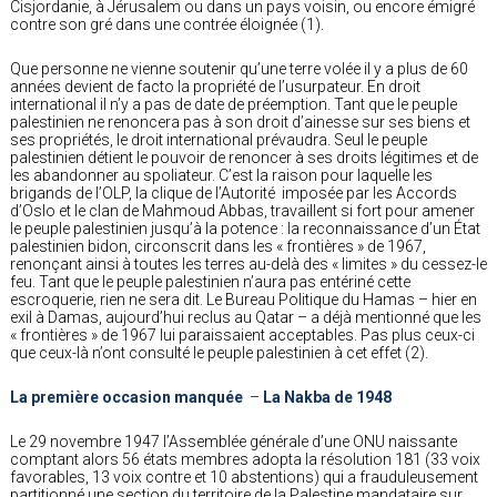
Cisjordanie, à Jérusalem ou dans un pays voisin, ou encore émigré
contre son gré dans une contrée éloignée (1).
Que personne ne vienne soutenir qu’une terre volée il y a plus de 60
années devient de facto la propriété de l’usurpateur. En droit
international il n’y a pas de date de préemption. Tant que le peuple
palestinien ne renoncera pas à son droit d’ainesse sur ses biens et
ses propriétés, le droit international prévaudra. Seul le peuple
palestinien détient le pouvoir de renoncer à ses droits légitimes et de
les abandonner au spoliateur. C’est la raison pour laquelle les
brigands de l’OLP, la clique de l’Autorité imposée par les Accords
d’Oslo et le clan de Mahmoud Abbas, travaillent si fort pour amener
le peuple palestinien jusqu’à la potence : la reconnaissance d’un État
palestinien bidon, circonscrit dans les « frontières » de 1967,
renonçant ainsi à toutes les terres au-delà des « limites » du cessez-le
feu. Tant que le peuple palestinien n’aura pas entériné cette
escroquerie, rien ne sera dit. Le Bureau Politique du Hamas – hier en
exil à Damas, aujourd’hui reclus au Qatar – a déjà mentionné que les
« frontières » de 1967 lui paraissaient acceptables. Pas plus ceux-ci
que ceux-là n’ont consulté le peuple palestinien à cet effet (2).
La première occasion manquée
–
La Nakba de 1948
Le 29 novembre 1947 l’Assemblée générale d’une ONU naissante
comptant alors 56 états membres adopta la résolution 181 (33 voix
favorables, 13 voix contre et 10 abstentions) qui a frauduleusement
partitionné une section du territoire de la Palestine mandataire sur