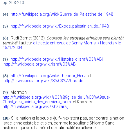
pp. 203-213.
(4)
http://fr.wikipedia.org/wiki/Guerre_de_Palestine_de_1948
(5)
http://fr.wikipedia.org/wiki/Exode_palestinien_de_1948
(6)
Rudi Barnet (2012).
Courage, le nettoyage ethnique sera bientôt
terminé!
l’auteur
cite cette entrevue de Benny Morris. « Haaretz » le
15/1/2004.
(7)
http://fr.wikipedia.org/wiki/Histoire_d’Isra%C3%ABl
http://fr.wikipedia.org/wiki/Isra%C3%ABl
(8)
http://fr.wikipedia.org/wiki/Theodor_Herzl
et
http://fr.wikipedia.org/wiki/S%C3%A9farade
(9)
Mormon
http://fr.wikipedia.org/wiki/%C3%89glise_de_J%C3%A9sus-
Christ_des_saints_des_derniers_jours
et Khazars
http://fr.wikipedia.org/wiki/Khazars
.
(10)
Si la nation et le peuple «juif» n’existent pas, par contre la nation
israélienne existe bel et bien, comme le souligne Shlomo Sand,
historien qui se dit athée et de nationalité israélienne.