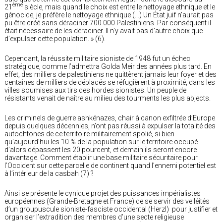
ème
21
siècle, mais quand le choix est entre le nettoyage ethnique et le
génocide, je préfère le nettoyage ethnique (…) Un État juif n’aurait pas
pu être créé sans déraciner 700 000 Palestiniens. Par conséquent il
était nécessaire de les déraciner. Il n’y avait pas d’autre choix que
d’expulser cette population. » (6).
Cependant, la réussite militaire sioniste de 1948 fut un échec
stratégique, comme l’admettra Golda Meir des années plus tard. En
effet, des milliers de palestiniens ne quittèrent jamais leur foyer et des
centaines de milliers de déplacés se réfugièrent à proximité, dans les
villes soumises aux tirs des hordes sionistes. Un peuple de
résistants venait de naître au milieu des tourments les plus abjects.
Les criminels de guerre ashkénazes, chair à canon exfiltrée d’Europe
depuis quelques décennies, n’ont pas réussi à expulser la totalité des
autochtones de ce territoire militairement spolié, si bien
qu’aujourd’hui les 10 % de la population sur le territoire occupé
d’alors dépassent les 20 pourcent, et demain ils seront encore
davantage. Comment établir une base militaire sécuritaire pour
l’Occident sur cette parcelle de continent quand l’ennemi potentiel est
à l’intérieur de la casbah (7) ?
Ainsi se présente le cynique projet des puissances impérialistes
européennes (Grande-Bretagne et France) de se servir des velléités
d’un groupuscule sioniste-fasciste occidental (Herzl) pour justifier et
organiser l’extradition des membres d’une secte religieuse