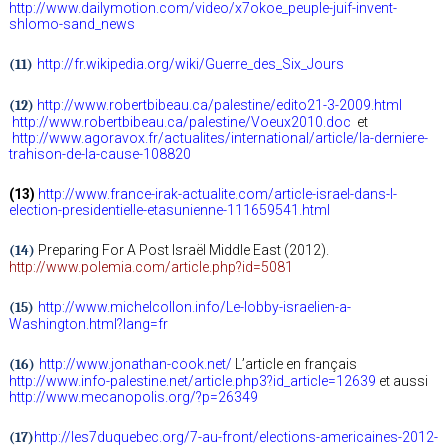
http://www.dailymotion.com/video/x7okoe_peuple-juif-invent-
shlomo-sand_news
(11)
http://fr.wikipedia.org/wiki/Guerre_des_Six_Jours
(12)
http://www.robertbibeau.ca/palestine/edito21-3-2009.html
http://www.robertbibeau.ca/palestine/Voeux2010.doc
et
http://www.agoravox.fr/actualites/international/article/la-derniere-
trahison-de-la-cause-108820
(13)
http://www.france-irak-actualite.com/article-israel-dans-l-
election-presidentielle-etasunienne-111659541.html
(14)
Preparing For A Post Israël Middle East (2012).
http://www.polemia.com/article.php?id=5081
(15)
http://www.michelcollon.info/Le-lobby-israelien-a-
Washington.html?lang=fr
(16)
http://www.jonathan-cook.net/
L’article en français
http://www.info-palestine.net/article.php3?id_article=12639
et aussi
http://www.mecanopolis.org/?p=26349
(17)
http://les7duquebec.org/7-au-front/elections-americaines-2012-