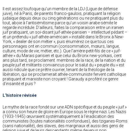
Il est assez loufoque qu’un membre de la LDJ (Ligue de défense
juive), né à Paris, de parents franco-gaulois, pratiquant la religion
judaïque depuis deux ou cinq générations ou ne pratiquant plus du
tout, aboie à l’antisémitisme parce qu’un voisin arabe-sémite le
regarde incrédule. D’ailleurs, faites la comparaison entre un iranien
juif pratiquant, un soi-disant juif-athée-parisien – intellectuel pédant –
et un prétendu « juif-athée-américain » installé dans le Bronx à New-
York, « dealer de son métier », puis énumérez ce que tous ces
personnages ont en commun (consommation, mœurs, langue,
culture, mode de vie, métier, etc.). Que l’arrière-petit-fils de ce « juif-
athée » du Marais parisien et que celui du Bronx new-yorkais, cent
ans plus tard, se proclament membres de la race, de la nation et du
peuple juif et militants convaincus pour le salut du « peuple élu » est
aussi ridicule que ce prêtre ouvrier, tenant de la théologie de la
libération, qui se proclamerait athée-communiste fervent catholique
pratiquant et marxiste non croyant ! Garaudy a proféré ce genre
d’insanité et puis ?
L’histoire révisée
Le mythe de la race fondé sur une ADN spécifique et du peuple « juif »
a connu son heure de gloire en Europe sous le règne nazi. Les Nazis
(1933-1945) œuvraient systématiquement à l’éradication des
communistes (toutes nationalités confondues), des tziganes-Roms
(sans nationalité), des slaves, des marginaux et aussi des gens de
religion juive et de leurs descendants même devenus non