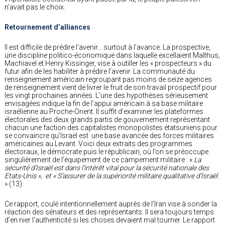
n’avait pas le choix.
Retournement d’alliances
Il est difficile de prédire l’avenir… surtout à l’avance. La prospective,
une discipline politico-économique dans laquelle excellaient Malthus,
Machiavel et Henry Kissinger, vise à outiller les « prospecteurs » du
futur afin de les habiliter à prédire l’avenir. La communauté du
renseignement américain regroupant pas moins de seize agences
de renseignement vient de livrer le fruit de son travail prospectif pour
les vingt prochaines années. L’une des hypothèses sérieusement
envisagées indique la fin de l’appui américain à sa base militaire
israélienne au Proche-Orient. Il suffit d’examiner les plateformes
électorales des deux grands partis de gouvernement représentant
chacun une faction des capitalistes monopolistes étatsuniens pour
se convaincre qu’Israël est une base avancée des forces militaires
américaines au Levant. Voici deux extraits des programmes
électoraux, le démocrate puis le républicain, où l’on se préoccupe
singulièrement de l’équipement de ce campement militaire : «
La
sécurité d’Israël est dans l’intérêt vital pour la sécurité nationale des
Etats-Unis », et « S’assurer de la supériorité militaire qualitative d’Israël.
»
(13).
Ce rapport, coulé intentionnellement auprès de l’Iran vise à sonder la
réaction des sénateurs et des représentants. Il sera toujours temps
d’en nier l’authenticité si les choses devaient mal tourner. Le rapport