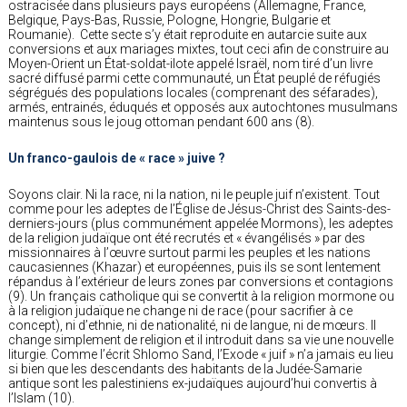
ostracisée dans plusieurs pays européens (Allemagne, France,
Belgique, Pays-Bas, Russie, Pologne, Hongrie, Bulgarie et
Roumanie). Cette secte s’y était reproduite en autarcie suite aux
conversions et aux mariages mixtes, tout ceci afin de construire au
Moyen-Orient un État-soldat-ilote appelé Israël, nom tiré d’un livre
sacré diffusé parmi cette communauté, un État peuplé de réfugiés
ségrégués des populations locales (comprenant des séfarades),
armés, entrainés, éduqués et opposés aux autochtones musulmans
maintenus sous le joug ottoman pendant 600 ans (8).
Un franco-gaulois de « race » juive ?
Soyons clair. Ni la race, ni la nation, ni le peuple juif n’existent. Tout
comme pour les adeptes de l’Église de Jésus-Christ des Saints-des-
derniers-jours (plus communément appelée Mormons), les adeptes
de la religion judaïque ont été recrutés et « évangélisés » par des
missionnaires à l’œuvre surtout parmi les peuples et les nations
caucasiennes (Khazar) et européennes, puis ils se sont lentement
répandus à l’extérieur de leurs zones par conversions et contagions
(9). Un français catholique qui se convertit à la religion mormone ou
à la religion judaïque ne change ni de race (pour sacrifier à ce
concept), ni d’ethnie, ni de nationalité, ni de langue, ni de mœurs. Il
change simplement de religion et il introduit dans sa vie une nouvelle
liturgie. Comme l’écrit Shlomo Sand, l’Exode « juif » n’a jamais eu lieu
si bien que les descendants des habitants de la Judée-Samarie
antique sont les palestiniens ex-judaïques aujourd’hui convertis à
l’Islam (10).