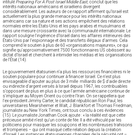
intitulé
Preparing For A Post Israel Middle East,
conclut que les
intérêts nationaux américains et israéliens divergent
considérablement. Les auteurs de ce rapport affirment qu’Israël est
actuellement la plus grande menace pour les intérêts nationaux
américains car sa nature et ses actions empêchent des relations
normales entre les États-Unis et les pays arabes et musulmans et
dans une mesure croissante avec la communauté internationale. Le
rapport souligne l’ingérence d’Israël dans les affaires intérieures des
États-Unis par l’espionnage et des transferts illégaux d’armes. Cela
comprend le soutien à plus de 60 «organisations majeures», ce qui
signifie qu’approximativement 7500 fonctionnaires US obéissent au
dictat d’Israël et cherchent à intimider les médias et les organisations
de l’État (14).
Le gouvernement étatsunien n’a plus les ressources financières ni le
soutien populaire pour continuer à financer Israël. Ce n’est plus
envisageable d’ajouter au plus de 3 mille milliards de $ d’aide directe
ou indirecte d’argent versés à Israël depuis 1967, les contribuables
s’opposant de plus en plus à ce que l’armée américaine continue de
s’impliquer au Moyen Orient ou contre l’Iran. On se rappellera que
l’ex-président Jimmy Carter, le candidat républicain Ron Paul, les
universitaires Mearsheimer et Walt, J. Blankfort et Thomas Friedman,
journaliste au New York Times, ont tous conclu à ces évidences
(15). Le journaliste Jonathan Cook ajoute : « la réalité est que cette
précieuse amitié n’est qu’un conte de fée. Il a été véhiculé par les
politiciens pour masquer les soupçons et les nombreuses trahisons
et tromperies – qui ont masqué cette relation depuis la création
d’Israël. Les instances étatsuniennes chargées de la sécurité ont –