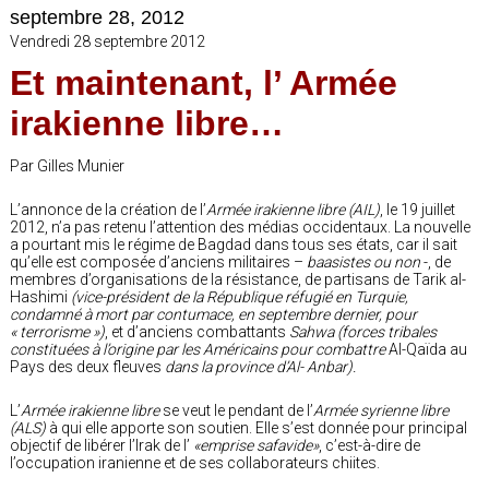
septembre 28, 2012
Vendredi 28 septembre 2012
Et maintenant, l’ Armée
irakienne libre…
Par Gilles Munier
L’annonce de la création de l’
Armée irakienne libre (AIL)
, le 19 juillet
2012, n’a pas retenu l’attention des médias occidentaux. La nouvelle
a pourtant mis le régime de Bagdad dans tous ses états, car il sait
qu’elle est composée d’anciens militaires –
baasistes ou non
-, de
membres d’organisations de la résistance, de partisans de Tarik al-
Hashimi
(vice-président de la République réfugié en Turquie,
condamné à mort par contumace, en septembre dernier, pour
« terrorisme »)
, et d’anciens combattants
Sahwa (forces tribales
constituées à l’origine par les Américains pour combattre
Al-Qaïda au
Pays des deux fleuves
dans la province d’Al- Anbar).
L’
Armée irakienne libre
se veut le pendant de l’
Armée syrienne libre
(ALS)
à qui elle apporte son soutien. Elle s’est donnée pour principal
objectif de libérer l’Irak de l’
«emprise safavide»
, c’est-à-dire de
l’occupation iranienne et de ses collaborateurs chiites.