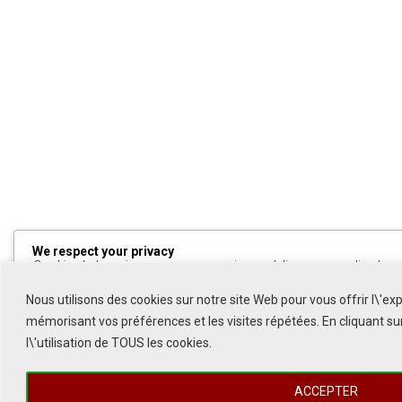
We respect your privacy
Cookies help us improve your experience, deliver personalized cont
can choose which cookies to allow by clicking
Customize
. Click
All
to decline non-essential cookies.
Nous utilisons des cookies sur notre site Web pour vous offrir l\'ex
mémorisant vos préférences et les visites répétées. En cliquant s
Customize
l\'utilisation de TOUS les cookies.
Reject All
ACCEPTER