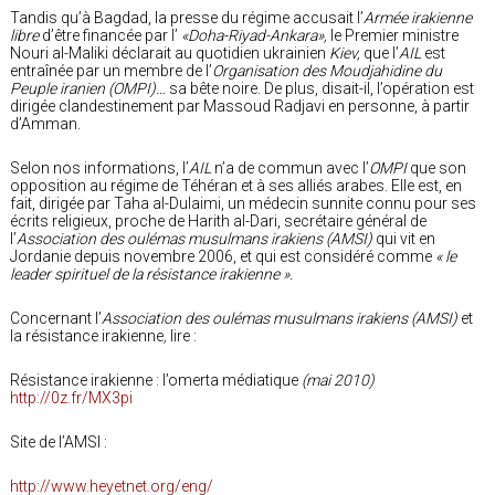
Tandis qu’à Bagdad, la presse du régime accusait l’
Armée irakienne
libre
d’être financée par l’
«Doha-Riyad-Ankara»,
le Premier ministre
Nouri al-Maliki déclarait au quotidien ukrainien
Kiev,
que l’
AIL
est
entraînée par un membre de l’
Organisation des Moudjahidine du
Peuple iranien (OMPI)…
sa bête noire. De plus, disait-il, l’opération est
dirigée clandestinement par Massoud Radjavi en personne, à partir
d’Amman.
Selon nos informations, l’
AIL
n’a de commun avec l’
OMPI
que son
opposition au régime de Téhéran et à ses alliés arabes. Elle est, en
fait, dirigée par Taha al-Dulaimi, un médecin sunnite connu pour ses
écrits religieux, proche de Harith al-Dari, secrétaire général de
l’
Association des oulémas musulmans irakiens (AMSI)
qui vit en
Jordanie depuis novembre 2006, et qui est considéré comme
« le
leader spirituel de la résistance irakienne ».
Concernant l’
Association
des oulémas musulmans irakiens (AMSI)
et
la résistance irakienne
,
lire :
Résistance irakienne : l’omerta médiatique
(mai 2010)
http://0z.fr/MX3pi
Site de l’AMSI :
http://www.heyetnet.org/eng/