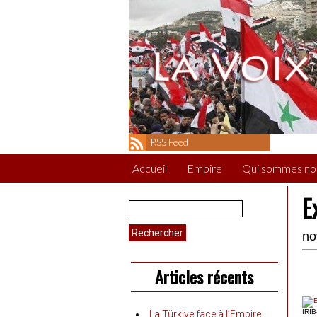
RSS Feed
Accueil
Empire
Qui sommes no
E
Rechercher :
no
Articles récents
IRIB
La Türkiye face à l’Empire