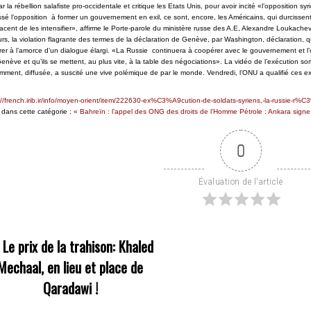
r la rébellion salafiste pro-occidentale et critique les Etats Unis, pour avoir incité «l’opposition s
sé l’opposition à former un gouvernement en exil, ce sont, encore, les Américains, qui durcissent, d
cent de les intensifier», affirme le Porte-parole du ministère russe des A.E, Alexandre Loukac
eurs, la violation flagrante des termes de la déclaration de Genève, par Washington, déclaration, qu
er à l’amorce d’un dialogue élargi. «La Russie continuera à coopérer avec le gouvernement et l’op
enève et qu’ils se mettent, au plus vite, à la table des négociations». La vidéo de l’exécution so
mment, diffusée, a suscité une vive polémique de par le monde. Vendredi, l’ONU a qualifié ces e
://french.irib.ir/info/moyen-orient/item/222630-ex%C3%A9cution-de-soldats-syriens,-la-russie-r%
 dans cette catégorie :
« Bahreïn : l’appel des ONG des droits de l’Homme
Pétrole : Ankara sign
0
Évaluation de l'article
«
Le prix de la trahison: Khaled
Mechaal, en lieu et place de
Qaradawi !