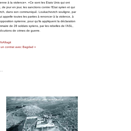
yrienne à la violence». «Ce sont les Etats Unis qui ont
e jour en jour, les sanctions contre l’Etat syrien et qui
hevtch, dans son communiqué. Loukachevtch souligne, par
i appelle toutes les parties à renoncer à la violence, à
position syrienne, pour qu’ils appliquent la déclaration
mmaire de 28 soldats syriens, par les rebelles de l’ASL,
xécutions de crimes de guerre.
C3%A9agit
e un contrat avec Bagdad »