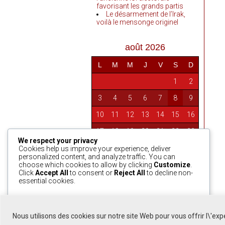
favorisant les grands partis
Le désarmement de l’Irak,
voilà le mensonge originel
août 2026
L
M
M
J
V
S
D
1
2
3
4
5
6
7
8
9
10
11
12
13
14
15
16
17
18
19
20
21
22
23
We respect your privacy
24
25
26
27
28
29
30
Cookies help us improve your experience, deliver
personalized content, and analyze traffic. You can
31
choose which cookies to allow by clicking
Customize
.
Click
Accept All
to consent or
Reject All
to decline non-
essential cookies.
« Avr
Customize
Reject All
Accept All
Nous utilisons des cookies sur notre site Web pour vous offrir l\'ex
Powered by