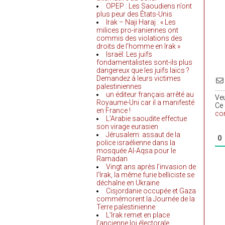
OPEP : Les Saoudiens n’ont
plus peur des États-Unis
Irak – Naji Haraj : « Les
milices pro-iraniennes ont
commis des violations des
droits de l’homme en Irak »
Israël: Les juifs
fondamentalistes sont-ils plus
dangereux que les juifs laïcs ?
Demandez à leurs victimes
palestiniennes
un éditeur français arrêté au
Ve
Royaume-Uni car il a manifesté
Ce 
en France !
co
L’Arabie saoudite effectue
son virage eurasien
Jérusalem: assaut de la
0
police israélienne dans la
mosquée Al-Aqsa pour le
Ramadan
Vingt ans après l’invasion de
l’Irak, la même furie belliciste se
déchaîne en Ukraine
Cisjordanie occupée et Gaza
commémorent la Journée de la
Terre palestinienne
L’Irak remet en place
l’ancienne loi électorale