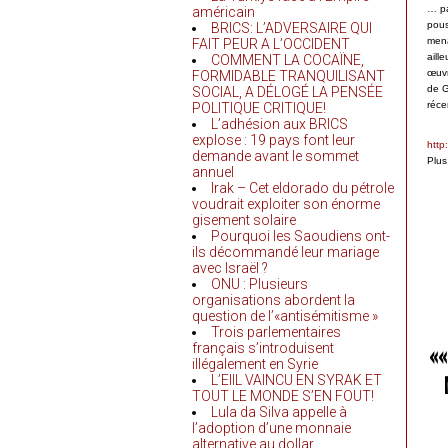
… pa
américain
pous
BRICS: L’ADVERSAIRE QUI
mena
FAIT PEUR A L’OCCIDENT
aill
COMMENT LA COCAÏNE,
œuvr
FORMIDABLE TRANQUILISANT
de G
SOCIAL, A DÉLOGÉ LA PENSÉE
réce
POLITIQUE CRITIQUE!
L’adhésion aux BRICS
explose : 19 pays font leur
http
demande avant le sommet
Plus
annuel
Irak – Cet eldorado du pétrole
voudrait exploiter son énorme
gisement solaire
Pourquoi les Saoudiens ont-
ils décommandé leur mariage
avec Israël ?
ONU : Plusieurs
organisations abordent la
question de l’«antisémitisme »
Trois parlementaires
français s’introduisent
«
illégalement en Syrie
L’EIIL VAINCU EN SYRAK ET
TOUT LE MONDE S’EN FOUT!
Lula da Silva appelle à
l’adoption d’une monnaie
alternative au dollar