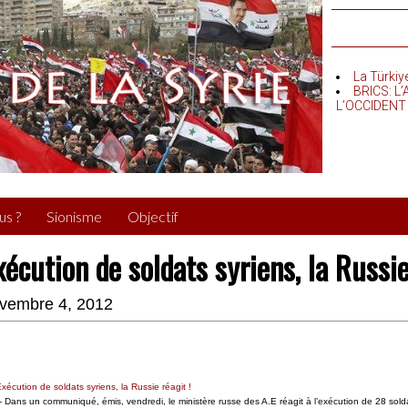
La Türkiy
BRICS: L
L’OCCIDENT
us ?
Sionisme
Objectif
xécution de soldats syriens, la Russie
vembre 4, 2012
- Dans un communiqué, émis, vendredi, le ministère russe des A.E réagit à l’exécution de 28 solda