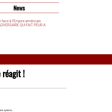
News
e face à l’Empire américain
’ADVERSAIRE QUI FAIT PEUR A
 réagit !
ts syriens..