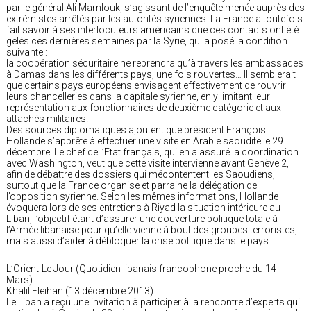
par le général Ali Mamlouk, s’agissant de l’enquête menée auprès des
extrémistes arrêtés par les autorités syriennes. La France a toutefois
fait savoir à ses interlocuteurs américains que ces contacts ont été
gelés ces dernières semaines par la Syrie, qui a posé la condition
suivante :
la coopération sécuritaire ne reprendra qu’à travers les ambassades
à Damas dans les différents pays, une fois rouvertes… Il semblerait
que certains pays européens envisagent effectivement de rouvrir
leurs chancelleries dans la capitale syrienne, en y limitant leur
représentation aux fonctionnaires de deuxième catégorie et aux
attachés militaires.
Des sources diplomatiques ajoutent que président François
Hollande s’apprête à effectuer une visite en Arabie saoudite le 29
décembre. Le chef de l’Etat français, qui en a assuré la coordination
avec Washington, veut que cette visite intervienne avant Genève 2,
afin de débattre des dossiers qui mécontentent les Saoudiens,
surtout que la France organise et parraine la délégation de
l’opposition syrienne. Selon les mêmes informations, Hollande
évoquera lors de ses entretiens à Riyad la situation intérieure au
Liban, l’objectif étant d’assurer une couverture politique totale à
l’Armée libanaise pour qu’elle vienne à bout des groupes terroristes,
mais aussi d’aider à débloquer la crise politique dans le pays.
L’Orient-Le Jour (Quotidien libanais francophone proche du 14-
Mars)
Khalil Fleihan (13 décembre 2013)
Le Liban a reçu une invitation à participer à la rencontre d’experts qui