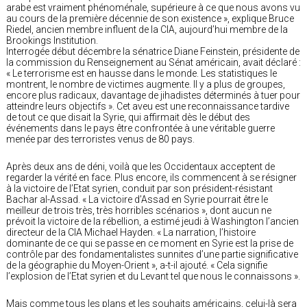
arabe est vraiment phénoménale, supérieure à ce que nous avons vu
au cours de la première décennie de son existence », explique Bruce
Riedel, ancien membre influent de la CIA, aujourd’hui membre de la
Brookings Institution.
Interrogée début décembre la sénatrice Diane Feinstein, présidente de
la commission du Renseignement au Sénat américain, avait déclaré :
« Le terrorisme est en hausse dans le monde. Les statistiques le
montrent, le nombre de victimes augmente. Il y a plus de groupes,
encore plus radicaux, davantage de jihadistes déterminés à tuer pour
atteindre leurs objectifs ». Cet aveu est une reconnaissance tardive
de tout ce que disait la Syrie, qui affirmait dès le début des
événements dans le pays être confrontée à une véritable guerre
menée par des terroristes venus de 80 pays.
Après deux ans de déni, voilà que les Occidentaux acceptent de
regarder la vérité en face. Plus encore, ils commencent à se résigner
à la victoire de l’Etat syrien, conduit par son président-résistant
Bachar al-Assad. « La victoire d’Assad en Syrie pourrait être le
meilleur de trois très, très horribles scénarios », dont aucun ne
prévoit la victoire de la rébellion, a estimé jeudi à Washington l’ancien
directeur de la CIA Michael Hayden. « La narration, l’histoire
dominante de ce qui se passe en ce moment en Syrie est la prise de
contrôle par des fondamentalistes sunnites d’une partie significative
de la géographie du Moyen-Orient », a-t-il ajouté. « Cela signifie
l’explosion de l’Etat syrien et du Levant tel que nous le connaissons ».
Mais comme tous les plans et les souhaits américains, celui-là sera