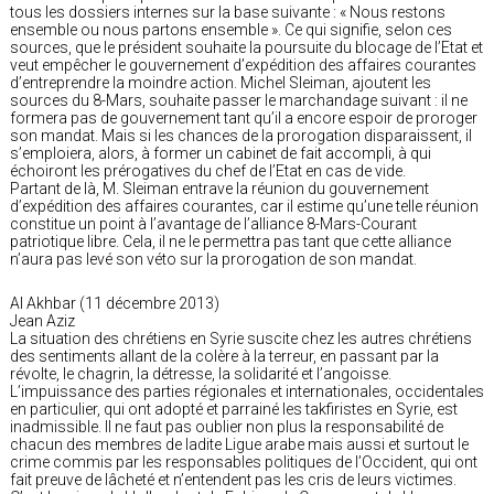
tous les dossiers internes sur la base suivante : « Nous restons
ensemble ou nous partons ensemble ». Ce qui signifie, selon ces
sources, que le président souhaite la poursuite du blocage de l’Etat et
veut empêcher le gouvernement d’expédition des affaires courantes
d’entreprendre la moindre action. Michel Sleiman, ajoutent les
sources du 8-Mars, souhaite passer le marchandage suivant : il ne
formera pas de gouvernement tant qu’il a encore espoir de proroger
son mandat. Mais si les chances de la prorogation disparaissent, il
s’emploiera, alors, à former un cabinet de fait accompli, à qui
échoiront les prérogatives du chef de l’Etat en cas de vide.
Partant de là, M. Sleiman entrave la réunion du gouvernement
d’expédition des affaires courantes, car il estime qu’une telle réunion
constitue un point à l’avantage de l’alliance 8-Mars-Courant
patriotique libre. Cela, il ne le permettra pas tant que cette alliance
n’aura pas levé son véto sur la prorogation de son mandat.
Al Akhbar (11 décembre 2013)
Jean Aziz
La situation des chrétiens en Syrie suscite chez les autres chrétiens
des sentiments allant de la colère à la terreur, en passant par la
révolte, le chagrin, la détresse, la solidarité et l’angoisse.
L’impuissance des parties régionales et internationales, occidentales
en particulier, qui ont adopté et parrainé les takfiristes en Syrie, est
inadmissible. Il ne faut pas oublier non plus la responsabilité de
chacun des membres de ladite Ligue arabe mais aussi et surtout le
crime commis par les responsables politiques de l’Occident, qui ont
fait preuve de lâcheté et n’entendent pas les cris de leurs victimes.