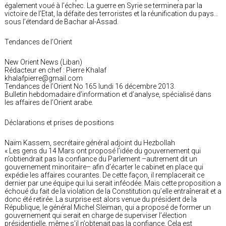
également voué à l’échec. La guerre en Syrie se terminera par la
victoire de l’Etat, la défaite des terroristes et la réunification du pays…
sous l’étendard de Bachar al-Assad.
Tendances de l’Orient
New Orient News (Liban)
Rédacteur en chef : Pierre Khalaf
khalafpierre@gmail.com
Tendances de l’Orient No 165 lundi 16 décembre 2013.
Bulletin hebdomadaire d’information et d’analyse, spécialisé dans
les affaires de l’Orient arabe.
Déclarations et prises de positions
Naïm Kassem, secrétaire général adjoint du Hezbollah
« Les gens du 14 Mars ont proposé l’idée du gouvernement qui
n’obtiendrait pas la confiance du Parlement –autrement dit un
gouvernement minoritaire– afin d’écarter le cabinet en place qui
expédie les affaires courantes. De cette façon, il remplacerait ce
dernier par une équipe qui lui serait inféodée. Mais cette proposition a
échoué du fait de la violation de la Constitution qu’elle entraînerait et a
donc été retirée. La surprise est alors venue du président de la
République, le général Michel Sleiman, qui a proposé de former un
gouvernement qui serait en charge de superviser l’élection
présidentielle, même s’il n’obtenait pas la confiance. Cela est