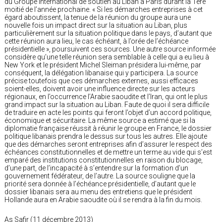
du Groupe international de soutien au Liban à Paris durant la 1ère
moitié de l’année prochaine. « Si les démarches entreprises à cet
égard aboutissent, la tenue de la réunion du groupe aura une
nouvelle fois un impact direct sur la situation au Liban, plus
particulièrement sur la situation politique dans le pays, d’autant que
cette réunion aura lieu, le cas échéant, à l’orée de l’échéance
présidentielle », poursuivent ces sources. Une autre source informée
considère qu’une telle réunion sera semblable à celle qui a eu lieu à
New York et le président Michel Sleiman présidera lui-même, par
conséquent, la délégation libanaise qui y participera. La source
précise toutefois que ces démarches externes, aussi efficaces
soient-elles, doivent avoir une influence directe sur les acteurs
régionaux, en l’occurrence l’Arabie saoudite et l’Iran, qui ont le plus
grand impact sur la situation au Liban. Faute de quoi il sera difficile
de traduire en acte les points qui feront l’objet d’un accord politique,
économique et sécuritaire. La même source a estimé que si la
diplomatie française réussit à réunir le groupe en France, le dossier
politique libanais prendra le dessus sur tous les autres. Elle ajoute
que des démarches seront entreprises afin d’assurer le respect des
échéances constitutionnelles et de mettre un terme au vide qui s’est
emparé des institutions constitutionnelles en raison du blocage,
d’une part, de l’incapacité à s’entendre sur la formation d’un
gouvernement fédérateur, de l’autre. La source souligne que la
priorité sera donnée à l’échéance présidentielle, d’autant que le
dossier libanais sera au menu des entretiens que le président
Hollande aura en Arabie saoudite où il se rendra à la fin du mois.
As Safir (11 décembre 2013)