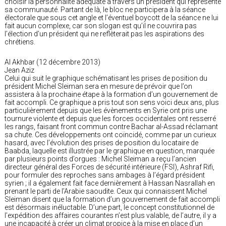
choisir la personnalité adéquate à travers un président qui représente
sa communauté. Partant de là, le bloc ne participera à la séance
électorale que sous cet angle et l’éventuel boycott de la séance ne lui
fait aucun complexe, car son slogan est qu’il ne couvrira pas
l’élection d’un président qui ne reflèterait pas les aspirations des
chrétiens.
Al Akhbar (12 décembre 2013)
Jean Aziz
Celui qui suit le graphique schématisant les prises de position du
président Michel Sleiman sera en mesure de prévoir que l’on
assistera à la prochaine étape à la formation d’un gouvernement de
fait accompli. Ce graphique a pris tout son sens voici deux ans, plus
particulièrement depuis que les évènements en Syrie ont pris une
tournure violente et depuis que les forces occidentales ont resserré
les rangs, faisant front commun contre Bachar al-Assad réclamant
sa chute. Ces développements ont coïncidé, comme par un curieux
hasard, avec l’évolution des prises de position du locataire de
Baabda, laquelle est illustrée par le graphique en question, marquée
par plusieurs points d’orgues : Michel Sleiman a reçu l’ancien
directeur général des Forces de sécurité intérieure (FSI), Ashraf Rifi,
pour formuler des reproches sans ambages à l’égard président
syrien ; il a également fait face dernièrement à Hassan Nasrallah en
prenant le parti de l’Arabie saoudite. Ceux qui connaissent Michel
Sleiman disent que la formation d’un gouvernement de fait accompli
est désormais inéluctable. D’une part, le concept constitutionnel de
l’expédition des affaires courantes n’est plus valable, de l’autre, il y a
une incapacité à créer un climat propice à la mise en place d’un