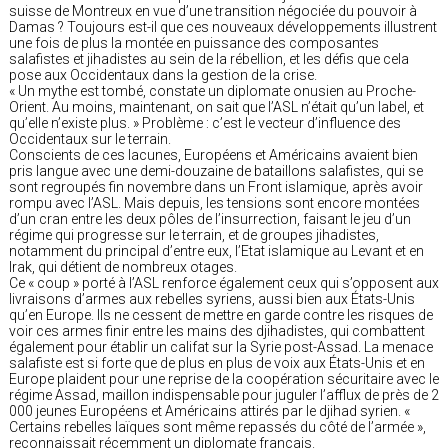
suisse de Montreux en vue d’une transition négociée du pouvoir à
Damas ? Toujours est-il que ces nouveaux développements illustrent
une fois de plus la montée en puissance des composantes
salafistes et jihadistes au sein de la rébellion, et les défis que cela
pose aux Occidentaux dans la gestion de la crise.
« Un mythe est tombé, constate un diplomate onusien au Proche-
Orient. Au moins, maintenant, on sait que l’ASL n’était qu’un label, et
qu’elle n’existe plus. » Problème : c’est le vecteur d’influence des
Occidentaux sur le terrain.
Conscients de ces lacunes, Européens et Américains avaient bien
pris langue avec une demi-douzaine de bataillons salafistes, qui se
sont regroupés fin novembre dans un Front islamique, après avoir
rompu avec l’ASL. Mais depuis, les tensions sont encore montées
d’un cran entre les deux pôles de l’insurrection, faisant le jeu d’un
régime qui progresse sur le terrain, et de groupes jihadistes,
notamment du principal d’entre eux, l’Etat islamique au Levant et en
Irak, qui détient de nombreux otages.
Ce « coup » porté à l’ASL renforce également ceux qui s’opposent aux
livraisons d’armes aux rebelles syriens, aussi bien aux États-Unis
qu’en Europe. Ils ne cessent de mettre en garde contre les risques de
voir ces armes finir entre les mains des djihadistes, qui combattent
également pour établir un califat sur la Syrie post-Assad. La menace
salafiste est si forte que de plus en plus de voix aux États-Unis et en
Europe plaident pour une reprise de la coopération sécuritaire avec le
régime Assad, maillon indispensable pour juguler l’afflux de près de 2
000 jeunes Européens et Américains attirés par le djihad syrien. «
Certains rebelles laïques sont même repassés du côté de l’armée »,
reconnaissait récemment un diplomate français.