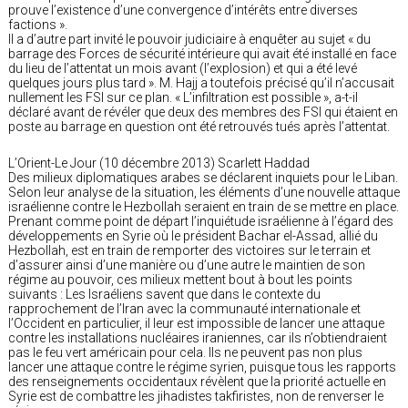
prouve l’existence d’une convergence d’intérêts entre diverses
factions ».
Il a d’autre part invité le pouvoir judiciaire à enquêter au sujet « du
barrage des Forces de sécurité intérieure qui avait été installé en face
du lieu de l’attentat un mois avant (l’explosion) et qui a été levé
quelques jours plus tard ». M. Hajj a toutefois précisé qu’il n’accusait
nullement les FSI sur ce plan. « L’infiltration est possible », a-t-il
déclaré avant de révéler que deux des membres des FSI qui étaient en
poste au barrage en question ont été retrouvés tués après l’attentat.
L’Orient-Le Jour (10 décembre 2013) Scarlett Haddad
Des milieux diplomatiques arabes se déclarent inquiets pour le Liban.
Selon leur analyse de la situation, les éléments d’une nouvelle attaque
israélienne contre le Hezbollah seraient en train de se mettre en place.
Prenant comme point de départ l’inquiétude israélienne à l’égard des
développements en Syrie où le président Bachar el-Assad, allié du
Hezbollah, est en train de remporter des victoires sur le terrain et
d’assurer ainsi d’une manière ou d’une autre le maintien de son
régime au pouvoir, ces milieux mettent bout à bout les points
suivants : Les Israéliens savent que dans le contexte du
rapprochement de l’Iran avec la communauté internationale et
l’Occident en particulier, il leur est impossible de lancer une attaque
contre les installations nucléaires iraniennes, car ils n’obtiendraient
pas le feu vert américain pour cela. Ils ne peuvent pas non plus
lancer une attaque contre le régime syrien, puisque tous les rapports
des renseignements occidentaux révèlent que la priorité actuelle en
Syrie est de combattre les jihadistes takfiristes, non de renverser le