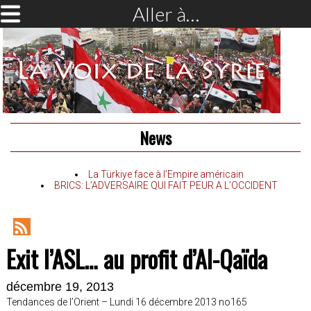
Aller à…
News
La Türkiye face à l’Empire américain
BRICS: L’ADVERSAIRE QUI FAIT PEUR A L’OCCIDENT
RSS
Exit l’ASL… au profit d’Al-Qaïda
Feed
décembre 19, 2013
Tendances de l’Orient – Lundi 16 décembre 2013 no165