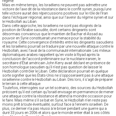
régime.
Mais en même temps, les Israéliens ne peuvent pas admettre une
victoire de l’axe dit de la résistance dans le conflit syrien, puisqu’une
telle victoire aurait des répercussions positives sur le rôle de l’Iran
dans l’échiquier régional, ainsi que sur l’avenir du régime syrien et sur
le Hezbollah au Liban.
Dans cette approche, les Israéliens ne sont pas éloignés de la
position de l’Arabie saoudite, dont certains dirigeants sont
désormais convaincus que le maintien de Bachar el-Assad au
pouvoir en Syrie constituerait une menace pour la stabilité du
royaume. Cette convergence d’intérêts entre les dirigeants saoudiens
et les Israéliens pourrait se traduire par une nouvelle attaque contre le
Hezbollah, avec l’aval de la communauté internationale. Les milieux
diplomatiques arabes rappellent qu’en visite à Riyad après la
conclusion de l’accord préliminaire sur le nucléaire iranien, le
secrétaire d’État américain John Kerry avait déclaré en présence de
son homologue saoudien qu’il n’est pas question de laisser le
Hezbollah contrôler le Liban. Cette déclaration pourrait en quelque
sorte signifier que les États-Unis ne s’opposeraient pas à une attaque
israélienne contre le Hezbollah au Liban. Dès lors, il s’agit de préparer
le terrain à cette attaque.
Toutefois, interrogées sur un tel scénario, des sources du Hezbollah
précisent qu’il est certain qu’Israël envisage en permanence de mener
une attaque contre la résistance et attend la moindre occasion pour
le faire. Mais même s’il se bat en Syrie, le Hezbollah n’en reste pas
moins prêt à toute éventualité, surtout face à l’ennemi israélien. De
plus, ce dernier n’a pas réussi à le briser pendant une guerre qui a
duré 33 jours en 2006 et alors que le monde entier était à ses côtés