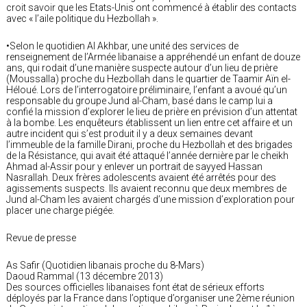
croit savoir que les Etats-Unis ont commencé à établir des contacts
avec « l’aile politique du Hezbollah ».
•Selon le quotidien Al Akhbar, une unité des services de
renseignement de l’Armée libanaise a appréhendé un enfant de douze
ans, qui rodait d’une manière suspecte autour d’un lieu de prière
(Moussalla) proche du Hezbollah dans le quartier de Taamir Aïn el-
Héloué. Lors de l’interrogatoire préliminaire, l’enfant a avoué qu’un
responsable du groupe Jund al-Cham, basé dans le camp lui a
confié la mission d’explorer le lieu de prière en prévision d’un attentat
à la bombe. Les enquêteurs établissent un lien entre cet affaire et un
autre incident qui s’est produit il y a deux semaines devant
l’immeuble de la famille Dirani, proche du Hezbollah et des brigades
de la Résistance, qui avait été attaqué l’année dernière par le cheikh
Ahmad al-Assir pour y enlever un portrait de sayyed Hassan
Nasrallah. Deux frères adolescents avaient été arrêtés pour des
agissements suspects. Ils avaient reconnu que deux membres de
Jund al-Cham les avaient chargés d’une mission d’exploration pour
placer une charge piégée.
Revue de presse
As Safir (Quotidien libanais proche du 8-Mars)
Daoud Rammal (13 décembre 2013)
Des sources officielles libanaises font état de sérieux efforts
déployés par la France dans l’optique d’organiser une 2ème réunion