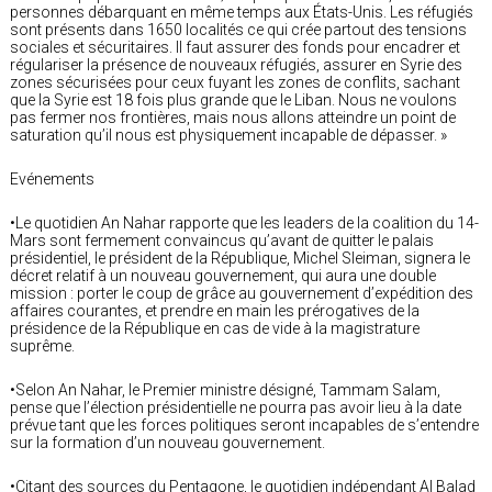
personnes débarquant en même temps aux États-Unis. Les réfugiés
sont présents dans 1650 localités ce qui crée partout des tensions
sociales et sécuritaires. Il faut assurer des fonds pour encadrer et
régulariser la présence de nouveaux réfugiés, assurer en Syrie des
zones sécurisées pour ceux fuyant les zones de conflits, sachant
que la Syrie est 18 fois plus grande que le Liban. Nous ne voulons
pas fermer nos frontières, mais nous allons atteindre un point de
saturation qu’il nous est physiquement incapable de dépasser. »
Evénements
•Le quotidien An Nahar rapporte que les leaders de la coalition du 14-
Mars sont fermement convaincus qu’avant de quitter le palais
présidentiel, le président de la République, Michel Sleiman, signera le
décret relatif à un nouveau gouvernement, qui aura une double
mission : porter le coup de grâce au gouvernement d’expédition des
affaires courantes, et prendre en main les prérogatives de la
présidence de la République en cas de vide à la magistrature
suprême.
•Selon An Nahar, le Premier ministre désigné, Tammam Salam,
pense que l’élection présidentielle ne pourra pas avoir lieu à la date
prévue tant que les forces politiques seront incapables de s’entendre
sur la formation d’un nouveau gouvernement.
•Citant des sources du Pentagone, le quotidien indépendant Al Balad