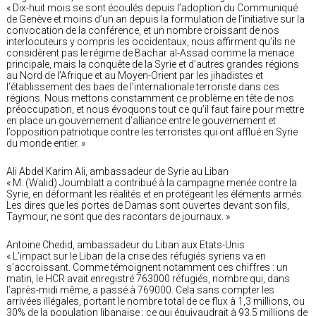
« Dix-huit mois se sont écoulés depuis l’adoption du Communiqué
de Genève et moins d’un an depuis la formulation de l’initiative sur la
convocation de la conférence, et un nombre croissant de nos
interlocuteurs y compris les occidentaux, nous affirment qu’ils ne
considèrent pas le régime de Bachar al-Assad comme la menace
principale, mais la conquête de la Syrie et d’autres grandes régions
au Nord de l’Afrique et au Moyen-Orient par les jihadistes et
l’établissement des baes de l’internationale terroriste dans ces
régions. Nous mettons constamment ce problème en tête de nos
préoccupation, et nous évoquons tout ce qu’il faut faire pour mettre
en place un gouvernement d’alliance entre le gouvernement et
l’opposition patriotique contre les terroristes qui ont afflué en Syrie
du monde entier. »
Ali Abdel Karim Ali, ambassadeur de Syrie au Liban
« M. (Walid) Joumblatt a contribué à la campagne menée contre la
Syrie, en déformant les réalités et en protégeant les éléments armés.
Les dires que les portes de Damas sont ouvertes devant son fils,
Taymour, ne sont que des racontars de journaux. »
Antoine Chedid, ambassadeur du Liban aux Etats-Unis
« L’impact sur le Liban de la crise des réfugiés syriens va en
s’accroissant. Comme témoignent notamment ces chiffres : un
matin, le HCR avait enregistré 763000 réfugiés, nombre qui, dans
l’après-midi même, a passé à 769000. Cela sans compter les
arrivées illégales, portant le nombre total de ce flux à 1,3 millions, ou
30% de la population libanaise ; ce qui équivaudrait à 93,5 millions de