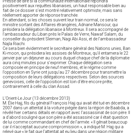
Pressé de dire si la communauté internationale répondra
positivement aux requêtes libanaises, un haut responsable bien au
fait de ce dossier s’est montré relativement optimiste, mais sans
réellement apporter de réponse tranchée.
En attendant, si les choses suivent leur train normal, ce sera le
ministre sortant des Affaires étrangères, Adnane Mansour, qui
présidera la délégation libanaise à Montreux. Il sera accompagné de
l’ambassadeur du Liban près le Palais de Verre, Nawaf Salam, du
conseiller du président Sleiman, Nagi Abi Assi, et de l’ambassadeur
Najla Riachi.
Ce sera bien évidemment le secrétaire général des Nations unies, Ban
Ki-moon, qui présidera les assises de Montreux, qu’il entamera le 22
janvier par un déjeuner au cours duquel chaque chef de la diplomatie
aura cinq minutes pour s’exprimer. Chaque délégation sera
composée en principe de neuf membres, et le régime comme
l’opposition en Syrie ont jusqu’au 27 décembre pour transmettre la
composition de leurs délégations respectives. Selon des sources
genevoises, celle de l’opposition est loin d’être encore prête,
contrairement à celle du clan Assad.
L’Orient-Le Jour (13 décembre 2013)
M. Élie Hajj, fils du général François Hajj qui avait été tué en décembre
2007 dans un attentat à la voiture piégée dans la région de Baabda, a
révélé hier certains détails en rapport avec l’assassinat de son père. Il
a d’abord souligné que son père a été assassiné car il était question
de lui comme commandant en chef de l’armée. « Il gênait beaucoup
car il n’acceptait aucune compromission », a indiqué M. Hajj qui a
relevé que « le fait que l’attentat ait eu lieu dans une région militaire