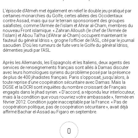
L’épisode d’Atmeh met également en relief le double jeu pratiqué par
certaines monarchies du Golfe, certes alliées des Occidentaux
contre Assad, mais qui sur le terrain sponsorisent des groupes
salafistes, comme l’Armée de l’islam et Ahrar al-Cham, membres du
nouveau Front islamique. « Zahran Alloush (le chef de l’Armée de
l’islam) et Abou Tal’ha (d’Ahrar al-Cham) occupent maintenant le
fauteuil du général Idriss », grogne l’officier de l’ASL, cité par le journal
saoudien. D’où les rumeurs de fuite vers le Golfe du général Idriss,
démenties jeudi par l’ASL.
Après les Allemands, les Espagnols et les Italiens, deux agents des
services de renseignements français sont allés à Damas discuter
avec leurs homologues syriens du problème posé par la présence
de plus de 400 jihadistes français. Paris s’opposait, jusqu’alors, à
toute reprise d’une coopération sécuritaire avec Damas. Mais la
DGSE et la DCRI sont inquiètes du nombre croissant de Français
engagés dans le jihad syrien. « D’accord, a répondu leur interlocuteur,
mais à la condition que vous rouvriez votre ambassade », fermée en
février 2012. Condition jugée inacceptable par la France. « Pas de
coopération politique, pas de coopération sécuritaire », avait déjà
affirmé Bachar el-Assad au Figaro en septembre.
0