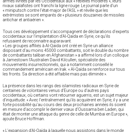
armes livrées par les Occidentaux aux « rebelles modérés », leurs
rivaux salafistes ont franchi la ligne rouge. Le journal parle d’un
« miniputsch contre l’état-major de l’ASL » et révèle que les
extrémistes se sont emparés de « plusieurs douzaines de missiles
antichar et antiaérien ».
Tous ces développement s’accompagnent de déclarations d’experts
occidentaux sur l’implantation d’Al-Qaïda en Syrie, ce qu’ils
refusaient de reconnaitre auparavant.
« Les groupes affiliés à Al-Qaïda ont créé en Syrie un alliance
disposant d’au moins 45000 combattants, soit le double du nombre
de combattants taliban en Afghanistan » a affirmé lors d’un colloque
à Jamestown l’Australien David Kilcullen, spécialiste des
mouvements insurrectionnels, qui a notamment conseillé le
commandement américain en Irak. « Al-Qaïda se renforce sur tous
les fronts. Sa direction a été affaiblie mais pas éliminée ».
La présence dans les rangs des islamistes radicaux en Syrie de
centaines de volontaires venus d’Europe ou d’autres pays
occidentaux, où certains vont retourner aguerris, est un sujet majeur
d’inquiétude. « Avec l’entraînement qu’ils acquièrent en Syrie, il y a une
forte possibilité qu’au cours des deux prochaines années ils soient
en mesure d’accomplir le dernier vœux d’Oussama ben Laden, qui
était de monter une attaque du genre de celle de Mumbai en Europe »,
ajoute Bruce Hoffman.
« L’expansion d’Al-Qaïda à laquelle nous assistons dans le monde