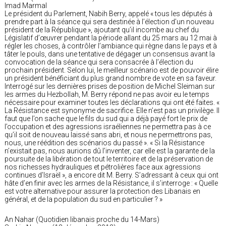
Imad Marmal
Le président du Parlement, Nabih Berry, appelé « tous les députés à
prendre part à la séance qui sera destinée à l’élection d’un nouveau
président de la République », ajoutant qu’il incombe au chef du
Législatif d’œuvrer pendant la période allant du 25 mars au 12 mai à
régler les choses, à contrôler l’ambiance qui règne dans le pays et à
tâter le pouls, dans une tentative de dégager un consensus avant la
convocation de la séance qui sera consacrée à l’élection du
prochain président. Selon lui, le meilleur scénario est de pouvoir élire
un président bénéficiant du plus grand nombre de vote en sa faveur.
Interrogé sur les dernières prises de position de Michel Sleiman sur
les armes du Hezbollah, M. Berry répond ne pas avoir eu le temps
nécessaire pour examiner toutes les déclarations qui ont été faites. «
La Résistance est synonyme de sacrifice. Elle n’est pas un privilège. Il
faut que l’on sache que le fils du sud qui a déjà payé fort le prix de
l’occupation et des agressions israéliennes ne permettra pas à ce
qu’il soit de nouveau laissé sans abri, et nous ne permettrons pas,
nous, une réédition des scénarios du passé ». « Si la Résistance
n’existait pas, nous aurions dû l’inventer, car elle est la garante de la
poursuite de la libération de tout le territoire et de la préservation de
nos richesses hydrauliques et pétrolières face aux agressions
continues d’Israël », a encore dit M. Berry. S’adressant à ceux qui ont
hâte d’en finir avec les armes de la Résistance, il s’interroge : « Quelle
est votre alternative pour assurer la protection des Libanais en
général, et de la population du sud en particulier ? »
An Nahar (Quotidien libanais proche du 14-Mars)