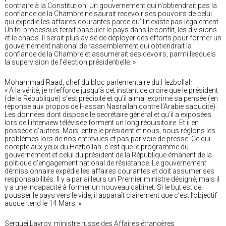
contraire à la Constitution. Un gouvernement qui n’obtiendrait pas la
confiance de la Chambre ne saurait recevoir ses pouvoirs de celui
qui expédie les affaires courantes parce qu’il n’existe pas légalement.
Un tel processus ferait basculer le pays dans le conflit, les divisions
et le chaos. Il serait plus avisé de déployer des efforts pour former un
gouvernement national de rassemblement qui obtiendrait la
confiance de la Chambre et assumerait ses devoirs, parmi lesquels
la supervision de l’élection présidentielle. »
Mohammad Raad, chef du bloc parlementaire du Hezbollah
« A la vérité, je m’efforce jusqu’à cet instant de croire que le président
(de la République) s’est précipité et qu’il a mal exprimé sa pensée (en
réponse aux propos de Hassan Nasrallah contre l’Arabie saoudite).
Les données dont dispose le secrétaire général et qu’il a exposées
lors de l’interview télévisée forment un long réquisitoire. Et il en
possède d’autres. Mais, entre le président et nous, nous réglons les
problèmes lors de nos entrevues et pas par voie de presse. Ce qui
compte aux yeux du Hezbollah, c’est que le programme du
gouvernement et celui du président de la République émanent de la
politique d’engagement national de résistance. Le gouvernement
démissionnaire expédie les affaires courantes et doit assumer ses
responsabilités. Il y a par ailleurs un Premier ministre désigné, mais il
y a une incapacité à former un nouveau cabinet. Si le but est de
pousser le pays vers le vide, il apparaît clairement que c’est l’objectif
auquel tend le 14 Mars. »
Serguei Lavrov, ministre russe des Affaires étrangères