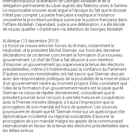
international pour la libération de Georges Abdallah et de la
délégation permanente du Liban auprès des Nations unies à Genève.
Le responsable onusien avait argué à l’époque du fait que le dossier
n’était pas complet. La partie française a expliqué à l’instance
onusienne la procédure juridique suivie par la justice française dans
l’affaire Abdallah. Cependant, suite à une délibération, il a été décidé
de ne pas qualifier « d’arbitraire » la détention de Georges Abdallah.
Al Akhbar (13 décembre 2013)
Le fossé se creuse entre les forces du 8 mars, notamment le
Hezbollah, et le président Michel Sleiman, sur fond des dernières
déclarations de ce dernier concernant la formation d’un nouveau
gouvernement. Le chef de l’Etat a fait allusion à son intention
d’imposer un gouvernement qui supervisera la tenue des élections
présidentielles, même s’il n’obtiendra pas la confiance du Parlement.
D’autres sources ministérielles ont fait savoir que Sleiman discute
avec des responsables politiques de la possibilité de la mise en place
d’un gouvernement neutre au moment propice. Elles constatent que
l’idée de la formation d’un gouvernement neutre est la seule que M.
Sleiman ne cesse de répéter dernièrement, considérant que le
président pourrait avoir recours à une telle mesure en coopération
avec le Premier ministre désigné, s’il aura l’impression que la
prorogation de son mandat est hors de question. Les sources
poursuivent en disant que M. Sleiman mise sur un quelconque rôle
diplomatique occidental ou régional susceptible d’assurer la
prorogation de son mandat malgré les appels de la communauté
internationale en faveur de la tenue des élections présidentielles dans
les délais prévus.