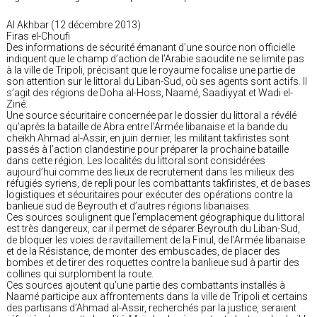
Al Akhbar (12 décembre 2013)
Firas el-Choufi
Des informations de sécurité émanant d’une source non officielle
indiquent que le champ d’action de l’Arabie saoudite ne se limite pas
à la ville de Tripoli, précisant que le royaume focalise une partie de
son attention sur le littoral du Liban-Sud, où ses agents sont actifs. Il
s’agit des régions de Doha al-Hoss, Naamé, Saadiyyat et Wadi el-
Ziné.
Une source sécuritaire concernée par le dossier du littoral a révélé
qu’après la bataille de Abra entre l’Armée libanaise et la bande du
cheikh Ahmad al-Assir, en juin dernier, les militant takfiristes sont
passés à l’action clandestine pour préparer la prochaine bataille
dans cette région. Les localités du littoral sont considérées
aujourd’hui comme des lieux de recrutement dans les milieux des
réfugiés syriens, de repli pour les combattants takfiristes, et de bases
logistiques et sécuritaires pour exécuter des opérations contre la
banlieue sud de Beyrouth et d’autres régions libanaises.
Ces sources soulignent que l’emplacement géographique du littoral
est très dangereux, car il permet de séparer Beyrouth du Liban-Sud,
de bloquer les voies de ravitaillement de la Finul, de l’Armée libanaise
et de la Résistance, de monter des embuscades, de placer des
bombes et de tirer des roquettes contre la banlieue sud à partir des
collines qui surplombent la route.
Ces sources ajoutent qu’une partie des combattants installés à
Naamé participe aux affrontements dans la ville de Tripoli et certains
des partisans d’Ahmad al-Assir, recherchés par la justice, seraient