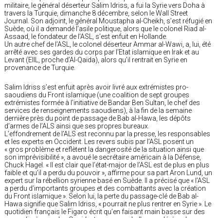
militaire, le général déserteur Salim Idriss, a fui la Syrie vers Doha à
travers la Turquie, dimanche 8 décembre, selon le Wall Street
Journal. Son adjoint, le général Moustapha al-Cheikh, s’est réfugié en
Suède, où il a demandé l’asile politique, alors que le colonel Riad al-
Assaad, le fondateur de l’ASL, s’est enfuit en Hollande.
Un autre chef de l’ASL, le colonel déserteur Ammar al-Wawi, a, lui, été
arrêté avec ses gardes du corps par l’Etat islamique en Irak et au
Levant (EIIL, proche d’Al-Qaïda), alors qu’il rentrait en Syrie en
provenance de Turquie.
Salim Idriss s’est enfuit après avoir livré aux extrémistes pro-
saoudiens du Front islamique (une coalition de sept groupes
extrémistes formée à l’initiative de Bandar Ben Sultan, le chef des
services de renseignements saoudiens), à la fin de la semaine
dernière près du point de passage de Bab al-Hawa, les dépôts
d’armes de l’ALS ainsi que ses propres bureaux.
L’effondrement de l’ALS est reconnu par la presse, les responsables
et les experts en Occident. Les revers subis par l’ASL posent un
« gros problème et reflètent la dangerosité de la situation ainsi que
son imprévisibilité », a avoué le secrétaire américain à la Défense,
Chuck Hagel. « Il est clair que l’état-major de l’ASL est de plus en plus
faible et qu’il a perdu du pouvoir », affirme pour sa part Aron Lund, un
expert sur la rébellion syrienne basé en Suède. Il a précisé que « l’ASL
a perdu d’importants groupes et des combattants avec la création
du Front islamique ». Selon lui, la perte du passage-clé de Bab al-
Hawa signifie que Salim Idriss, « pourrait ne plus rentrer en Syrie ». Le
quotidien français le Figaro écrit qu’en faisant main basse sur des