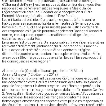
C’est le crime de Hollande et de Fabius, de Cameron et de Hague,
d’Obama et de Kerry. Il est temps que quelqu’un leur dise : vous êtes
responsables de l’enlèvement des religieuses à Maaloula, de
l’égorgement du père Fadi Haddad, de la décapitation du Père
François Mourad, de la disparition du Père Paolo.
Les militants qui ont intenté une action en justice à Paris contre
Fabius pour sa responsabilité dans le meurtre de Syriens sont des
héros. Pourquoi l’Eglise ne poursuit-elle pas en justice certains de
ces responsables ? Qu’elle poursuive également Bachar al-Assad et
son régime et qu’une enquête internationale soit diligentée pour
établir les responsabilités.
Le silence n’est plus permis. Un responsable chrétien libanais a dit, en
recevant dernièrement l’ambassadeur d’une grande puissance : «
Nous avons dit et répété que nous étions contre tout régime
dictatorial et contre la répression des peuples et des révoltes. Mais
avez-vous réfléchi à ce que vous avez fait là-bas ? En avez-vous tiré
les conséquences et les leçons ?
Al Joumhouria (Quotidien libanais proche du 14-Mars)
Johnny Mnayyar (12 décembre 2013)
Des informations provenant de sources diplomatiques évoquent
une concertation entre Paris et l’ambassade des Etats-Unis dans la
capitale française sur le dossier syrien. Les débats ont porté sur la
situation sur le terrain, les grandes lignes de la conférence de Genève
2, l’éventuelle infiltration de groupes terroristes Liban. A l’occasion de
ces entretiens, les responsables français ont informé leurs
homologues américains des contacts entre plusieurs responsables
de sécurité européens et les services de sécurité syriens, représentés