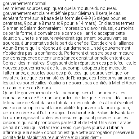
gouvernement normal.
Les mêmes sources expliquent que la mouture du nouveau
gouvernement est claire et définie pour Sleiman. Il sera, le cas,
échéant formé sur la base de la formule 6-9-9 (6 sièges pour les
centristes, 9 pour le 8 mars et 9 pour le 14 mars). En d’autres termes,
Sleiman et Salam donneraient l’impression d’avoir réussi, du moins
de par la forme, à convaincre le camp de Hariri d’accepter cette
équation. Une telle mesure reviendrait également, poursuivent les
sources, à une tentative de la part du chef de l’Etat de dire à l’alliance
Aoun-8 mars qu’il a répondu à leur demande. Un tel gouvernement
n’obtiendra pas la confiance du Parlement et ne sera pas en mesure
par conséquence de tenir une séance constitutionnelle en tant que
Conseil des ministres. S’agissant de la répartition des portefeuilles, le
nouveau gouvernement de fait accompli adoptera le principe de
l’alternance, ajoute les sources précitées, qui poursuivent que l’on
insistera à ce que les ministères de l’Energie, des Télécoms ainsi que
les autres portefeuilles régaliens ne soient pas confiés à Michel Aoun
ou aux forces du 8 mars.
Quand le gouvernement de fait accompli sera-t-il annoncé ? Les
connaisseurs de Sleiman se gardent de dire que le timing idéal pour
le locataire de Baabda sera tributaire des calculs liés à tout éventuel
vide ou crise optimisant la possibilité de parvenir à la prorogation,
cette dernière étant l’ultime objectif recherché du Palais de Baabda et
la norme régissant toutes les mesures qui sont prises et tous les
discours qui sont prononcés par le Chef de l’Etat. Un visiteur arabe
de haut niveau qui s’était rendu voici quelques jours au Liban a
affirmé que la seule « condition est que cette prorogation préserve la
dignité de la Magistrature suprême et du président ».