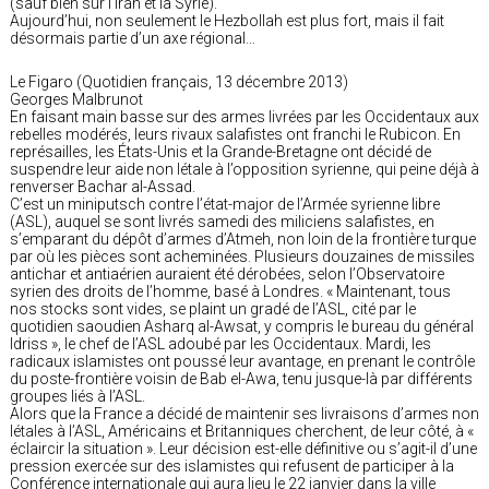
(sauf bien sûr l’Iran et la Syrie).
Aujourd’hui, non seulement le Hezbollah est plus fort, mais il fait
désormais partie d’un axe régional…
Le Figaro (Quotidien français, 13 décembre 2013)
Georges Malbrunot
En faisant main basse sur des armes livrées par les Occidentaux aux
rebelles modérés, leurs rivaux salafistes ont franchi le Rubicon. En
représailles, les États-Unis et la Grande-Bretagne ont décidé de
suspendre leur aide non létale à l’opposition syrienne, qui peine déjà à
renverser Bachar al-Assad.
C’est un miniputsch contre l’état-major de l’Armée syrienne libre
(ASL), auquel se sont livrés samedi des miliciens salafistes, en
s’emparant du dépôt d’armes d’Atmeh, non loin de la frontière turque
par où les pièces sont acheminées. Plusieurs douzaines de missiles
antichar et antiaérien auraient été dérobées, selon l’Observatoire
syrien des droits de l’homme, basé à Londres. « Maintenant, tous
nos stocks sont vides, se plaint un gradé de l’ASL, cité par le
quotidien saoudien Asharq al-Awsat, y compris le bureau du général
Idriss », le chef de l’ASL adoubé par les Occidentaux. Mardi, les
radicaux islamistes ont poussé leur avantage, en prenant le contrôle
du poste-frontière voisin de Bab el-Awa, tenu jusque-là par différents
groupes liés à l’ASL.
Alors que la France a décidé de maintenir ses livraisons d’armes non
létales à l’ASL, Américains et Britanniques cherchent, de leur côté, à «
éclaircir la situation ». Leur décision est-elle définitive ou s’agit-il d’une
pression exercée sur des islamistes qui refusent de participer à la
Conférence internationale qui aura lieu le 22 janvier dans la ville