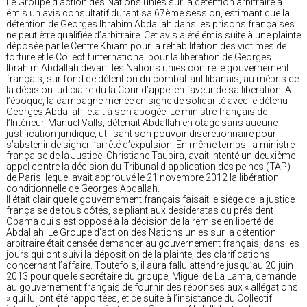
Le Groupe d’action des Nations unies sur la détention arbitraire a
émis un avis consultatif durant sa 67ème session, estimant que la
détention de Georges Ibrahim Abdallah dans les prisons françaises
ne peut être qualifiée d’arbitraire. Cet avis a été émis suite à une plainte
déposée par le Centre Khiam pour la réhabilitation des victimes de
torture et le Collectif international pour la libération de Georges
Ibrahim Abdallah devant les Nations unies contre le gouvernement
français, sur fond de détention du combattant libanais, au mépris de
la décision judiciaire du la Cour d’appel en faveur de sa libération. A
l’époque, la campagne menée en signe de solidarité avec le détenu
Georges Abdallah, était à son apogée. Le ministre français de
l’Intérieur, Manuel Valls, détenait Abdallah en otage sans aucune
justification juridique, utilisant son pouvoir discrétionnaire pour
s’abstenir de signer l’arrêté d’expulsion. En même temps, la ministre
française de la Justice, Christiane Taubira, avait intenté un deuxième
appel contre la décision du Tribunal d’application des peines (TAP)
de Paris, lequel avait approuvé le 21 novembre 2012 la libération
conditionnelle de Georges Abdallah.
Il était clair que le gouvernement français faisait le siège de la justice
française de tous côtés, se pliant aux desideratas du président
Obama qui s’est opposé à la décision de la remise en liberté de
Abdallah. Le Groupe d’action des Nations unies sur la détention
arbitraire était censée demander au gouvernement français, dans les
jours qui ont suivi la déposition de la plainte, des clarifications
concernant l’affaire. Toutefois, il aura fallu attendre jusqu’au 20 juin
2013 pour que le secrétaire du groupe, Miguel de La Lama, demande
au gouvernement français de fournir des réponses aux « allégations
» qui lui ont été rapportées, et ce suite à l’insistance du Collectif