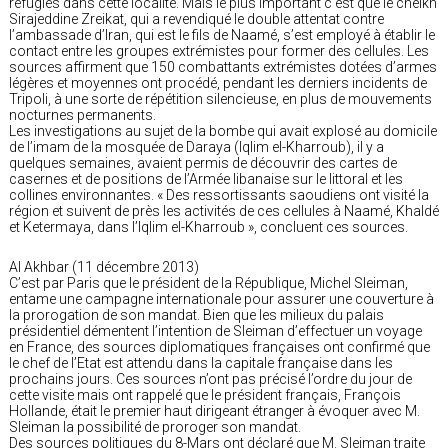
réfugiés dans cette localité. Mais le plus important c’est que le cheikh
Sirajeddine Zreikat, qui a revendiqué le double attentat contre
l’ambassade d’Iran, qui est le fils de Naamé, s’est employé à établir le
contact entre les groupes extrémistes pour former des cellules. Les
sources affirment que 150 combattants extrémistes dotées d’armes
légères et moyennes ont procédé, pendant les derniers incidents de
Tripoli, à une sorte de répétition silencieuse, en plus de mouvements
nocturnes permanents.
Les investigations au sujet de la bombe qui avait explosé au domicile
de l’imam de la mosquée de Daraya (Iqlim el-Kharroub), il y a
quelques semaines, avaient permis de découvrir des cartes de
casernes et de positions de l’Armée libanaise sur le littoral et les
collines environnantes. « Des ressortissants saoudiens ont visité la
région et suivent de près les activités de ces cellules à Naamé, Khaldé
et Ketermaya, dans l’Iqlim el-Kharroub », concluent ces sources.
Al Akhbar (11 décembre 2013)
C’est par Paris que le président de la République, Michel Sleiman,
entame une campagne internationale pour assurer une couverture à
la prorogation de son mandat. Bien que les milieux du palais
présidentiel démentent l’intention de Sleiman d’effectuer un voyage
en France, des sources diplomatiques françaises ont confirmé que
le chef de l’Etat est attendu dans la capitale française dans les
prochains jours. Ces sources n’ont pas précisé l’ordre du jour de
cette visite mais ont rappelé que le président français, François
Hollande, était le premier haut dirigeant étranger à évoquer avec M.
Sleiman la possibilité de proroger son mandat.
Des sources politiques du 8-Mars ont déclaré que M. Sleiman traite