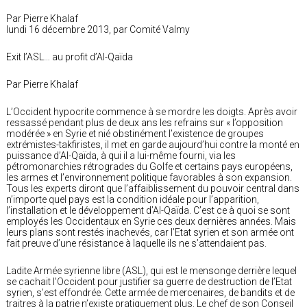
Par Pierre Khalaf
lundi 16 décembre 2013, par Comité Valmy
Exit l’ASL… au profit d’Al-Qaïda
Par Pierre Khalaf
L’Occident hypocrite commence à se mordre les doigts. Après avoir
ressassé pendant plus de deux ans les refrains sur « l’opposition
modérée » en Syrie et nié obstinément l’existence de groupes
extrémistes-takfiristes, il met en garde aujourd’hui contre la monté en
puissance d’Al-Qaïda, à qui il a lui-même fourni, via les
pétromonarchies rétrogrades du Golfe et certains pays européens,
les armes et l’environnement politique favorables à son expansion.
Tous les experts diront que l’affaiblissement du pouvoir central dans
n’importe quel pays est la condition idéale pour l’apparition,
l’installation et le développement d’Al-Qaïda. C’est ce à quoi se sont
employés les Occidentaux en Syrie ces deux dernières années. Mais
leurs plans sont restés inachevés, car l’Etat syrien et son armée ont
fait preuve d’une résistance à laquelle ils ne s’attendaient pas.
Ladite Armée syrienne libre (ASL), qui est le mensonge derrière lequel
se cachait l’Occident pour justifier sa guerre de destruction de l’Etat
syrien, s’est effondrée. Cette armée de mercenaires, de bandits et de
traitres à la patrie n’existe pratiquement plus. Le chef de son Conseil