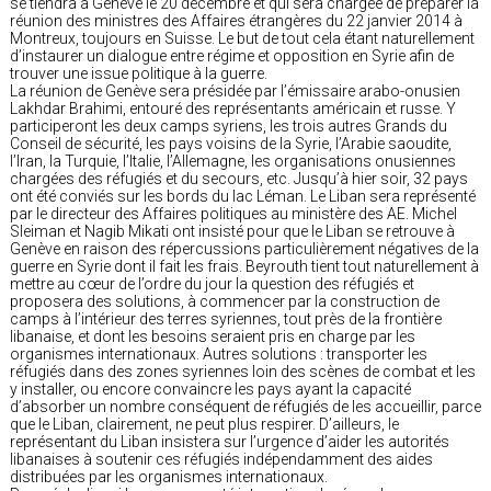
se tiendra à Genève le 20 décembre et qui sera chargée de préparer la
réunion des ministres des Affaires étrangères du 22 janvier 2014 à
Montreux, toujours en Suisse. Le but de tout cela étant naturellement
d’instaurer un dialogue entre régime et opposition en Syrie afin de
trouver une issue politique à la guerre.
La réunion de Genève sera présidée par l’émissaire arabo-onusien
Lakhdar Brahimi, entouré des représentants américain et russe. Y
participeront les deux camps syriens, les trois autres Grands du
Conseil de sécurité, les pays voisins de la Syrie, l’Arabie saoudite,
l’Iran, la Turquie, l’Italie, l’Allemagne, les organisations onusiennes
chargées des réfugiés et du secours, etc. Jusqu’à hier soir, 32 pays
ont été conviés sur les bords du lac Léman. Le Liban sera représenté
par le directeur des Affaires politiques au ministère des AE. Michel
Sleiman et Nagib Mikati ont insisté pour que le Liban se retrouve à
Genève en raison des répercussions particulièrement négatives de la
guerre en Syrie dont il fait les frais. Beyrouth tient tout naturellement à
mettre au cœur de l’ordre du jour la question des réfugiés et
proposera des solutions, à commencer par la construction de
camps à l’intérieur des terres syriennes, tout près de la frontière
libanaise, et dont les besoins seraient pris en charge par les
organismes internationaux. Autres solutions : transporter les
réfugiés dans des zones syriennes loin des scènes de combat et les
y installer, ou encore convaincre les pays ayant la capacité
d’absorber un nombre conséquent de réfugiés de les accueillir, parce
que le Liban, clairement, ne peut plus respirer. D’ailleurs, le
représentant du Liban insistera sur l’urgence d’aider les autorités
libanaises à soutenir ces réfugiés indépendamment des aides
distribuées par les organismes internationaux.