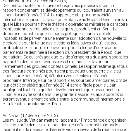
Sarkis Naoum (13 décembre 2013)
Des personnalités politiques ont reçu voici plusieurs mois un
rapport concernant les développements qui pourraient survenir au
Liban durant l’année 2014. Le rapport, établi par une société
internationale qui suit la situation explosive au Moyen-Orient, a prévu
que le Liban pourrait être le théâtre d’opérations militaires à caractère
confessionnel semblable à celles qui se produisent en Syrie. Le
document constate que les partis politiques libanais ont été
incapables de parvenir à une entente sur l’adoption d’une nouvelle loi
électorale pour la tenue des élections législatives et qu’il est peu
probable que le quorum nécessaire pour la tenue d’une séance
parlementaire destinée à l’élection d’un président de la République
soit atteint. Ce qui présage que le vide s’emparera du pays, sapant les
capacités des forces sécuritaires et militaires, et favorisant
l’armement des groupes confessionnels. Le rapport estime que tous
ces facteurs combinés pourraient provoquer une guerre civile au
Liban, qui le cas échéant, débutera vers le milieu de l’année
prochaine. Interrogé sur ce rapport, des sources américaines ont de
leur côté considéré que l’année 2014 sera difficile pour le Liban,
soulignant toutefois que les développements qui surviennent au
Liban et en Syrie sont dans une grande mesure liés aux accords qui
seront éventuellement conclus entre la communauté internationale
et la République islamique d’Iran.
An Nahar (12 décembre 2013)
Les milieux du Vatican mettent l’accent sur l’importance d’organiser
l’élection présidentielle au Liban dans les délais constitutionnels et
insistent sur la nécessité d’éviter le vide au niveau de la magistrature