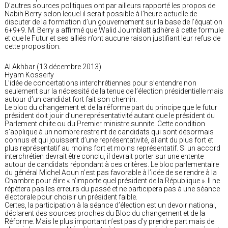
D’autres sources politiques ont par ailleurs rapporté les propos de
Nabih Berry selon lequel il serait possible à l’heure actuelle de
discuter de la formation d’un gouvernement sur la base de l’équation
6+9+9. M. Berry a affirmé que Walid Joumblatt adhère à cette formule
et que le Futur et ses alliés n’ont aucune raison justifiant leur refus de
cette proposition.
Al Akhbar (13 décembre 2013)
Hyam Kosseify
L’idée de concertations interchrétiennes pour s’entendre non
seulement sur la nécessité de la tenue de l’élection présidentielle mais
autour d’un candidat fort fait son chemin.
Le bloc du changement et de la réforme part du principe que le futur
président doit jouir d’une représentativité autant que le président du
Parlement chiite ou du Premier ministre sunnite. Cette condition
s’applique à un nombre restreint de candidats qui sont désormais
connus et qui jouissent d’une représentativité, allant du plus fort et
plus représentatif au moins fort et moins représentatif. Si un accord
interchrétien devrait être conclu, il devrait porter sur une entente
autour de candidats répondant à ces critères. Le bloc parlementaire
du général Michel Aoun n’est pas favorable à l’idée de se rendre à la
Chambre pour élire « n’importe quel président de la République ». Il ne
répètera pas les erreurs du passé et ne participera pas à une séance
électorale pour choisir un président faible.
Certes, la participation à la séance d’élection est un devoir national,
déclarent des sources proches du Bloc du changement et de la
Réforme. Mais le plus important n’est pas d’y prendre part mais de