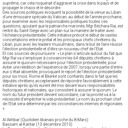
suprême, car cela risquerait d’aggraver la crise dans le pays et de
propager le chaos et le désordre.
Des sources politiques évoquent la possibilité de la venue au Liban
d’une émissaire spéciale du Vatican, au début de l’année prochaine,
pour examiner avec les responsables politiques toutes ces
questions, ajoutant que le patriarche maronite, Mgr Béchara Raï, est
rentré du Saint-Siège avec un plan sur la manière de traiter avec
l’échéance présidentielle. Cette initiative prévoit le début de vastes
concertations entre le prélat et les principaux chefs chrétiens du
Liban, puis avec les leaders musulmans, dans le but de faire réussir
l’élection présidentielle et d’élire un nouveau chef de l’Etat.
Et ces sources de poursuivre : « Le plan s’articule autour du fait que
Mgr Raï va s’employer à convaincre les 64 députés chrétiens à
assurer le quorum nécessaire pour l’élection présidentielle, pour
éviter une réédition de l’expérience de 2007, lorsqu’une partie d’entre
eux s’était absentée, provoquant le report de l’élection présidentielle
pour six mois. Rome et Bkerké sont confiants dans le fait que les
députés chrétiens accepteraient de répondre favorablement à cette
initiative après qu’ils eurent été mis devant leurs responsabilités
historiques et nationales, qui consistent à assurer le quorum. Le
nom du futur président devient secondaire, car la priorité va à la
nécessité d’empêcher le vide présidentiel. Le nom du prochain chef
de l’Etat sera déterminé par les circonstances internes et régionales
».
Al Akhbar (Quotidien libanais proche du 8-Mars)
Bassam al-Kantar (13 décembre 2013)