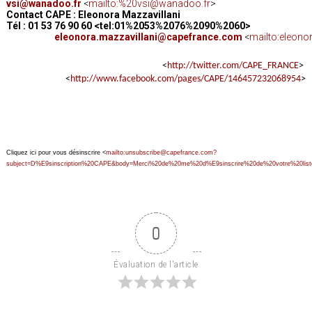
vsi@wanadoo.fr
<
mailto:%20vsi@wanadoo.fr
>
Contact CAPE :
Eleonora Mazzavillani
Tél : 01 53 76 90 60 <tel:01%2053%2076%2090%2060>
eleonora.mazzavillani@capefrance.com
<
mailto:eleon
<
http://twitter.com/CAPE_FRANCE
>
<
http://www.facebook.com/pages/CAPE/146457232068954
>
Cliquez ici pour vous désinscrire <
mailto:unsubscribe@capefrance.com?
subject=D%E9sinscription%20CAPE&body=Merci%20de%20me%20d%E9sinscrire%20de%20votre%20list
0
Évaluation de l'article