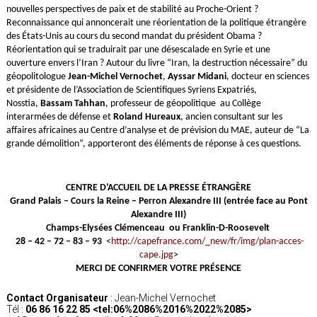
nouvelles perspectives de paix et de stabilité au Proche-Orient ?
Reconnaissance qui annoncerait une réorientation de la politique étrangère
des États-Unis au cours du second mandat du président Obama ?
Réorientation qui se traduirait par une désescalade en Syrie et une
ouverture envers l’Iran ? Autour du livre “Iran, la destruction nécessaire” du
géopolitologue
Jean-Michel Vernochet
,
Ayssar Midani
, docteur en sciences
et présidente de l’Association de Scientifiques Syriens Expatriés,
Nosstia,
Bassam Tahhan
, professeur de géopolitique au Collège
interarmées de défense et
Roland Hureaux
, ancien consultant sur les
affaires africaines au Centre d’analyse et de prévision du MAE, auteur de “La
grande démolition”, apporteront des éléments de réponse à ces questions.
CENTRE D’ACCUEIL DE LA PRESSE ÉTRANGÈRE
Grand Palais – Cours la Reine – Perron Alexandre III (entrée face au Pont
Alexandre III)
Champs-Elysées Clémenceau
ou Franklin-D-Roosevelt
28 – 42 – 72 – 83 – 93
<
http://capefrance.com/_new/fr/img/plan-acces-
cape.jpg
>
MERCI DE CONFIRMER VOTRE PRÉSENCE
Contact Organisateur
: Jean-Michel Vernochet
Tél :
06 86 16 22 85 <tel:06%2086%2016%2022%2085>