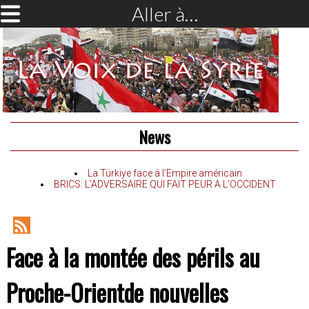
Aller à…
News
La Türkiye face à l’Empire américain
BRICS: L’ADVERSAIRE QUI FAIT PEUR A L’OCCIDENT
RSS
Face à la montée des périls au
Feed
Proche-Orientde nouvelles