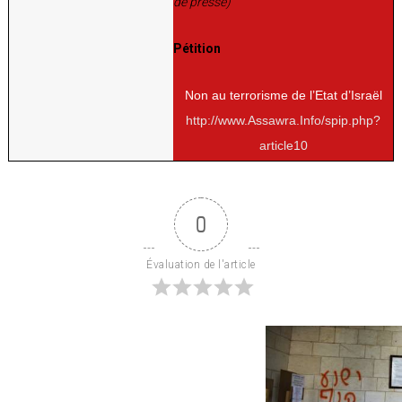
de presse)
Pétition
Non au terrorisme de l’Etat d’Israël
http://www.Assawra.Info/spip.php?
article10
0
Évaluation de l'article