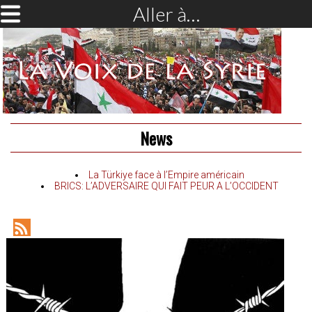
Aller à…
News
La Türkiye face à l’Empire américain
BRICS: L’ADVERSAIRE QUI FAIT PEUR A L’OCCIDENT
RSS
Feed