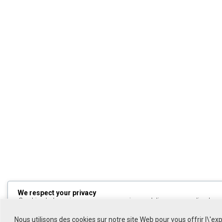
We respect your privacy
Cookies help us improve your experience, deliver personalized cont
can choose which cookies to allow by clicking
Customize
. Click
All
to decline non-essential cookies.
Nous utilisons des cookies sur notre site Web pour vous offrir l\'ex