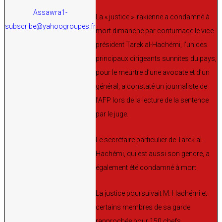
Assawra1-
La « justice » irakienne a condamné à
subscribe@yahoogroupes.fr
mort dimanche par contumace le vice-
président Tarek al-Hachémi, l’un des
principaux dirigeants sunnites du pays,
pour le meurtre d’une avocate et d’un
général, a constaté un journaliste de
l’AFP lors de la lecture de la sentence
par le juge.
Le secrétaire particulier de Tarek al-
Hachémi, qui est aussi son gendre, a
également été condamné à mort.
La justice poursuivait M. Hachémi et
certains membres de sa garde
rapprochée pour 150 chefs