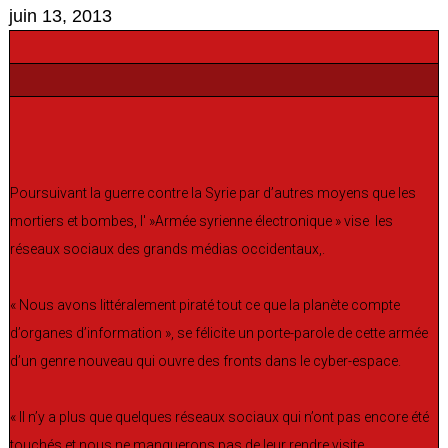
juin 13, 2013
Poursuivant la guerre contre la Syrie par d’autres moyens que les
mortiers et bombes, l' »Armée syrienne électronique » vise les
réseaux sociaux des grands médias occidentaux,.
« Nous avons littéralement piraté tout ce que la planète compte
d’organes d’information », se félicite un porte-parole de cette armée
d’un genre nouveau qui ouvre des fronts dans le cyber-espace.
« Il n’y a plus que quelques réseaux sociaux qui n’ont pas encore été
touchés et nous ne manquerons pas de leur rendre visite