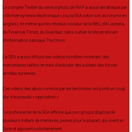
Le compter Twitter du service photo de l’AFP a aussi été attaqué par
« l’Armée syrienne électronique » (ou la SEA selon son acronyme en
anglais), de même que les réseaux sociaux de la BBC, d’Al Jazeera,
du Financial Times, du Guardian, sans oublier le site américain
d’information satirique The Onion.
La SEA a aussi diffusé des vidéos horribles montrant des
mercenaires takfiris en train d’exécuter des soldats des forces
armées syriennes.
Ces vidéos des abus commis par les terroristes ont porté un coup
dur à la pseudo-« opposition ».
Le porte-parole de la SEA affirme que son groupe dispose de
plusieurs milliers de membres, jeunes pour la plupart, qui vivent en
Syrie et agissent volontairement.