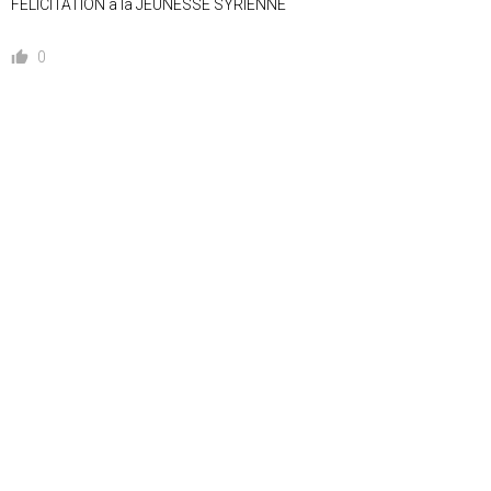
FELICITATION a la JEUNESSE SYRIENNE
0