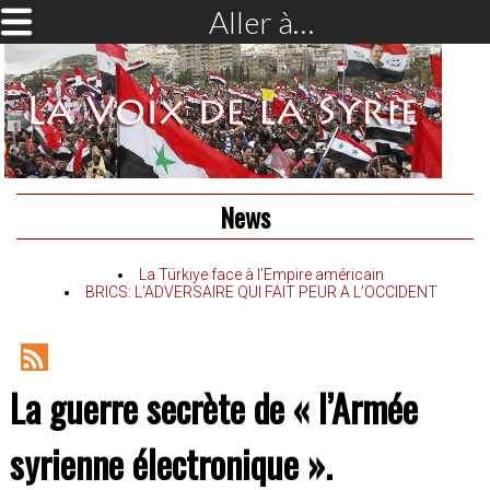
Aller à…
News
La Türkiye face à l’Empire américain
BRICS: L’ADVERSAIRE QUI FAIT PEUR A L’OCCIDENT
RSS
La guerre secrète de « l’Armée
Feed
syrienne électronique ».