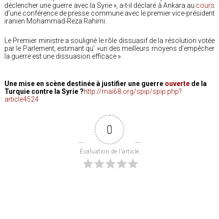
déclencher une guerre avec la Syrie », a-t-il déclaré à Ankara au
cours
d’une conférence de presse commune avec le premier vice-président
iranien Mohammad-Reza Rahimi.
Le Premier ministre a souligné le rôle dissuasif de la résolution votée
par le Parlement, estimant qu’ »un des meilleurs moyens d’empêcher
la guerre est une dissuasion efficace ».
Une mise en scène destinée à justifier une guerre
ouverte
de la
Turquie contre la Syrie ?
http://mai68.org/spip/spip.php?
article4524
0
Évaluation de l'article