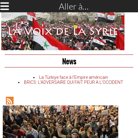
Aller à…
News
La Türkiye face à l’Empire américain
BRICS: L’ADVERSAIRE QUI FAIT PEUR A L’OCCIDENT
RSS
Feed