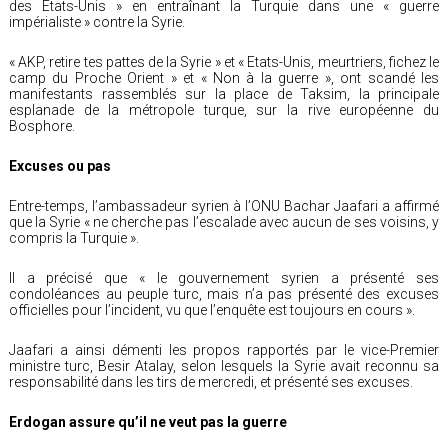
des Etats-Unis » en entraînant la Turquie dans une « guerre
impérialiste » contre la Syrie.
« AKP, retire tes pattes de la Syrie » et « Etats-Unis, meurtriers, fichez le
camp du Proche Orient » et « Non à la guerre », ont scandé les
manifestants rassemblés sur la place de Taksim, la principale
esplanade de la métropole turque, sur la rive européenne du
Bosphore.
Excuses ou pas
Entre-temps, l’ambassadeur syrien à l’ONU Bachar Jaafari a affirmé
que la Syrie « ne cherche pas l’escalade avec aucun de ses voisins, y
compris la Turquie ».
Il a précisé que « le gouvernement syrien a présenté ses
condoléances au peuple turc, mais n’a pas présenté des excuses
officielles pour l’incident, vu que l’enquête est toujours en cours ».
Jaafari a ainsi démenti les propos rapportés par le vice-Premier
ministre turc, Besir Atalay, selon lesquels la Syrie avait reconnu sa
responsabilité dans les tirs de mercredi, et présenté ses excuses.
Erdogan assure qu’il ne veut pas la guerre