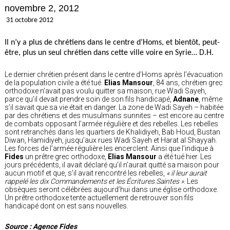
novembre 2, 2012
31 octobre 2012
Il n’y a plus de chrétiens dans le centre d’Homs, et bientôt, peut-
être, plus un seul chrétien dans cette ville voire en Syrie… D.H.
Le dernier chrétien présent dans le centre d’Homs après l’évacuation
de la population civile a été tué.
Elias Mansour
, 84 ans, chrétien grec
orthodoxe n’avait pas voulu quitter sa maison, rue Wadi Sayeh,
parce qu’il devait prendre soin de son fils handicapé,
Adnane
, même
s’il savait que sa vie était en danger. La zone de Wadi Sayeh – habitée
par des chrétiens et des musulmans sunnites – est encore au centre
de combats opposant l’armée régulière et des rebelles. Les rebelles
sont retranchés dans les quartiers de Khalidiyeh, Bab Houd, Bustan
Diwan, Hamidiyeh, jusqu’aux rues Wadi Sayeh et Harat al Shayyah.
Les forces de l’armée régulière les encerclent. Ainsi que l’indique à
Fides
un prêtre grec orthodoxe,
Elias Mansour
a été tué hier. Les
jours précédents, il avait déclaré qu’il n’aurait quitté sa maison pour
aucun motif et que, s’il avait rencontré les rebelles,
« il leur aurait
rappelé les dix Commandements et les Écritures Saintes »
. Les
obsèques seront célébrées aujourd’hui dans une église orthodoxe.
Un prêtre orthodoxe tente actuellement de retrouver son fils
handicapé dont on est sans nouvelles.
Source : Agence Fides