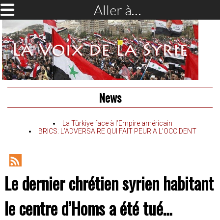
Aller à…
News
La Türkiye face à l’Empire américain
BRICS: L’ADVERSAIRE QUI FAIT PEUR A L’OCCIDENT
RSS
Le dernier chrétien syrien habitant
Feed
le centre d’Homs a été tué…