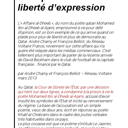
liberté d’expression
L’« Affaire al-Dheeb », du nom du poète qatari Mohamed
Ibn al-Dheeb al-Ajami, emprisonné à vie pour délit
d’opinion, est un bon exemple de ce qui arrive quand on
plaide pour plus de liberté et plus de démocratie au
Qatar. André Chamy et François Belliot, du
Réseau
Voltaire France
, reviennent sur cette affaire qui n’a
guère été relayée dans les médias commerciaux. C’est
tellement plus important de parler de la récente arrivée
de David Beckham dans le club de football de la capitale
française… financé par le Qatar.
par André Chamy et François Belliot – Réseau Voltaire
mars 2013
Au Qatar,
la Cour de Sûreté de l’État, par une décision
qui tient sur deux lignes, a condamné à la prison à vie le
poète Mohamed Ibn al-Dheeb al-Ajami
, accusé d’avoir
insulté les symboles de l’Etat et incité au renversement
du régime. La base de l’accusation est un simple
poème, vieux de deux ans, écrit en réponse au poète
Khalil al-Chebrami dans le cadre des joutes verbales
très habituelles dans ce pays.
Le plus cocasse est que ce poème s’intitule
Le Jasmin
,