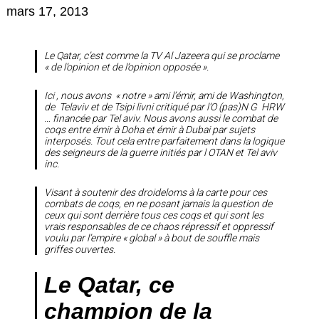
mars 17, 2013
Le Qatar, c’est comme la TV Al Jazeera qui se proclame
« de l’opinion et de l’opinion opposée ».
Ici , nous avons « notre » ami l’émir, ami de Washington,
de Telaviv et de Tsipi livni critiqué par l’O (pas)N G HRW
… financée par Tel aviv. Nous avons aussi le combat de
coqs entre émir à Doha et émir à Dubai par sujets
interposés. Tout cela entre parfaitement dans la logique
des seigneurs de la guerre initiés par l OTAN et Tel aviv
inc.
Visant à soutenir des droideloms à la carte pour ces
combats de coqs, en ne posant jamais la question de
ceux qui sont derrière tous ces coqs et qui sont les
vrais responsables de ce chaos répressif et oppressif
voulu par l’empire « global » à bout de souffle mais
griffes ouvertes.
Le Qatar, ce
champion de la