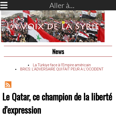
Aller à…
News
La Türkiye face à l’Empire américain
BRICS: L’ADVERSAIRE QUI FAIT PEUR A L’OCCIDENT
RSS
Le Qatar, ce champion de la liberté
Feed
d’expression