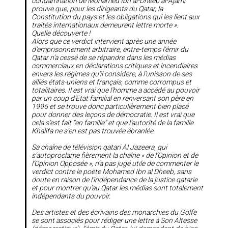
condamnation de Mohamed Ibn al-Dheeb al-Ajami
prouve que, pour les dirigeants du Qatar, la
Constitution du pays et les obligations qui les lient aux
traités internationaux demeurent lettre morte
».
Quelle découverte !
Alors que ce verdict intervient après une année
d’emprisonnement arbitraire, entre-temps l’émir du
Qatar n’a cessé de se répandre dans les médias
commerciaux en déclarations critiques et incendiaires
envers les régimes qu’il considère, à l’unisson de ses
alliés états-uniens et français, comme corrompus et
totalitaires. Il est vrai que l’homme a accédé au pouvoir
par un coup d’Etat familial en renversant son père en
1995 et se trouve donc particulièrement bien placé
pour donner des leçons de démocratie. Il est vrai que
cela s’est fait “en famille” et que l’autorité de la famille
Khalifa ne s’en est pas trouvée ébranlée.
Sa chaîne de télévision qatari
Al Jazeera
, qui
s’autoproclame fièrement la chaîne «
de l’Opinion et de
l’Opinion Opposée
», n’a pas jugé utile de commenter le
verdict contre le poète Mohamed Ibn al Dheeb, sans
doute en raison de l’indépendance de la justice qatarie
et pour montrer qu’au Qatar les médias sont totalement
indépendants du pouvoir.
Des artistes et des écrivains des monarchies du Golfe
se sont associés pour rédiger une lettre à Son Altesse