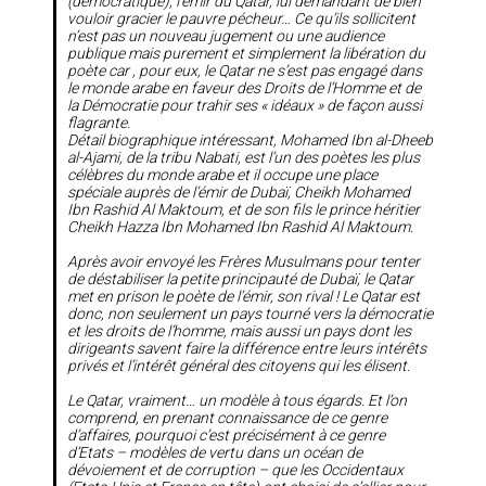
(démocratique), l’émir du Qatar, lui demandant de bien
vouloir gracier le pauvre pécheur… Ce qu’ils sollicitent
n’est pas un nouveau jugement ou une audience
publique mais purement et simplement la libération du
poète car , pour eux, le Qatar ne s’est pas engagé dans
le monde arabe en faveur des Droits de l’Homme et de
la Démocratie pour trahir ses «
idéaux
» de façon aussi
flagrante.
Détail biographique intéressant, Mohamed Ibn al-Dheeb
al-Ajami, de la tribu Nabati, est l’un des poètes les plus
célèbres du monde arabe et il occupe une place
spéciale auprès de l’émir de Dubaï, Cheikh Mohamed
Ibn Rashid Al Maktoum, et de son fils le prince héritier
Cheikh Hazza Ibn Mohamed Ibn Rashid Al Maktoum.
Après avoir envoyé les Frères Musulmans pour tenter
de déstabiliser la petite principauté de Dubaï, le Qatar
met en prison le poète de l’émir, son rival ! Le Qatar est
donc, non seulement un pays tourné vers la démocratie
et les droits de l’homme, mais aussi un pays dont les
dirigeants savent faire la différence entre leurs intérêts
privés et l’intérêt général des citoyens qui les élisent.
Le Qatar, vraiment… un modèle à tous égards. Et l’on
comprend, en prenant connaissance de ce genre
d’affaires, pourquoi c’est précisément à ce genre
d’Etats – modèles de vertu dans un océan de
dévoiement et de corruption – que les Occidentaux