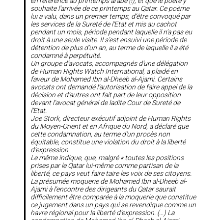
en référence au printemps arabe (!), et que le poète y
souhaite l’arrivée de ce printemps au Qatar. Ce poème
lui a valu, dans un premier temps, d’être convoqué par
les services de la Sureté de l’Etat et mis au cachot
pendant un mois, période pendant laquelle il n’a pas eu
droit à une seule visite. Il s’est ensuivi une période de
détention de plus d’un an, au terme de laquelle il a été
condamné à perpétuité.
Un groupe d’avocats, accompagnés d’une délégation
de Human Rights Watch International, a plaidé en
faveur de Mohamed Ibn al-Dheeb al-Ajami. Certains
avocats ont demandé l’autorisation de faire appel de la
décision et d’autres ont fait part de leur opposition
devant l’avocat général de ladite Cour de Sureté de
l’Etat.
Joe Stork, directeur exécutif adjoint de Human Rights
du Moyen-Orient et en Afrique du Nord, a déclaré que
cette condamnation, au terme d’un procès non
équitable, constitue une violation du droit à la liberté
d’expression.
Le même indique, que, malgré «
toutes les positions
prises par le Qatar lui-même comme partisan de la
liberté, ce pays veut faire taire les voix de ses citoyens.
La présumée moquerie de Mohamed Ibn al-Dheeb al-
Ajami à l’encontre des dirigeants du Qatar saurait
difficilement être comparée à la moquerie que constitue
ce jugement dans un pays qui se revendique comme un
havre régional pour la liberté d’expression. (…) La