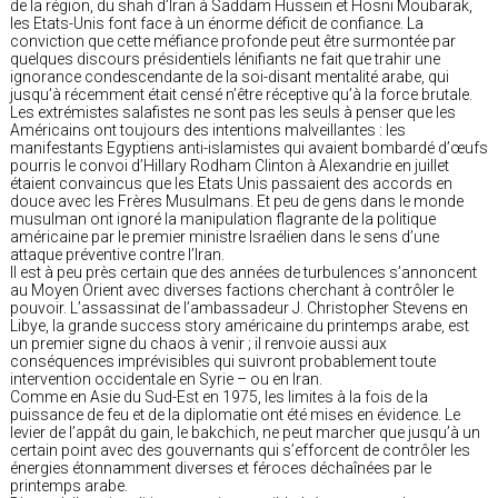
de la région, du shah d’Iran à Saddam Hussein et Hosni Moubarak,
les Etats-Unis font face à un énorme déficit de confiance. La
conviction que cette méfiance profonde peut être surmontée par
quelques discours présidentiels lénifiants ne fait que trahir une
ignorance condescendante de la soi-disant mentalité arabe, qui
jusqu’à récemment était censé n’être réceptive qu’à la force brutale.
Les extrémistes salafistes ne sont pas les seuls à penser que les
Américains ont toujours des intentions malveillantes : les
manifestants Egyptiens anti-islamistes qui avaient bombardé d’œufs
pourris le convoi d’Hillary Rodham Clinton à Alexandrie en juillet
étaient convaincus que les Etats Unis passaient des accords en
douce avec les Frères Musulmans. Et peu de gens dans le monde
musulman ont ignoré la manipulation flagrante de la politique
américaine par le premier ministre Israélien dans le sens d’une
attaque préventive contre l’Iran.
Il est à peu près certain que des années de turbulences s’annoncent
au Moyen Orient avec diverses factions cherchant à contrôler le
pouvoir. L’assassinat de l’ambassadeur J. Christopher Stevens en
Libye, la grande success story américaine du printemps arabe, est
un premier signe du chaos à venir ; il renvoie aussi aux
conséquences imprévisibles qui suivront probablement toute
intervention occidentale en Syrie – ou en Iran.
Comme en Asie du Sud-Est en 1975, les limites à la fois de la
puissance de feu et de la diplomatie ont été mises en évidence. Le
levier de l’appât du gain, le bakchich, ne peut marcher que jusqu’à un
certain point avec des gouvernants qui s’efforcent de contrôler les
énergies étonnamment diverses et féroces déchaînées par le
printemps arabe.