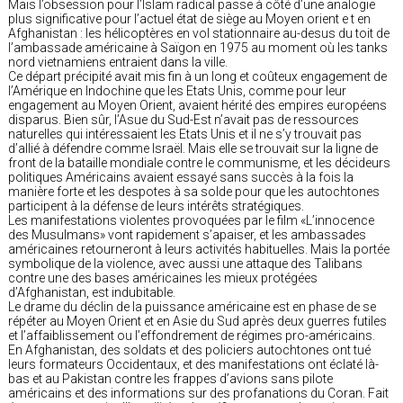
Mais l’obsession pour l’Islam radical passe à côté d’une analogie
plus significative pour l’actuel état de siège au Moyen orient e t en
Afghanistan : les hélicoptères en vol stationnaire au-desus du toit de
l’ambassade américaine à Saïgon en 1975 au moment où les tanks
nord vietnamiens entraient dans la ville.
Ce départ précipité avait mis fin à un long et coûteux engagement de
l’Amérique en Indochine que les Etats Unis, comme pour leur
engagement au Moyen Orient, avaient hérité des empires européens
disparus. Bien sûr, l’Asue du Sud-Est n’avait pas de ressources
naturelles qui intéressaient les Etats Unis et il ne s’y trouvait pas
d’allié à défendre comme Israël. Mais elle se trouvait sur la ligne de
front de la bataille mondiale contre le communisme, et les décideurs
politiques Américains avaient essayé sans succès à la fois la
manière forte et les despotes à sa solde pour que les autochtones
participent à la défense de leurs intérêts stratégiques.
Les manifestations violentes provoquées par le film «L’innocence
des Musulmans» vont rapidement s’apaiser, et les ambassades
américaines retourneront à leurs activités habituelles. Mais la portée
symbolique de la violence, avec aussi une attaque des Talibans
contre une des bases américaines les mieux protégées
d’Afghanistan, est indubitable.
Le drame du déclin de la puissance américaine est en phase de se
répéter au Moyen Orient et en Asie du Sud après deux guerres futiles
et l’affaiblissement ou l’effondrement de régimes pro-américains.
En Afghanistan, des soldats et des policiers autochtones ont tué
leurs formateurs Occidentaux, et des manifestations ont éclaté là-
bas et au Pakistan contre les frappes d’avions sans pilote
américains et des informations sur des profanations du Coran. Fait