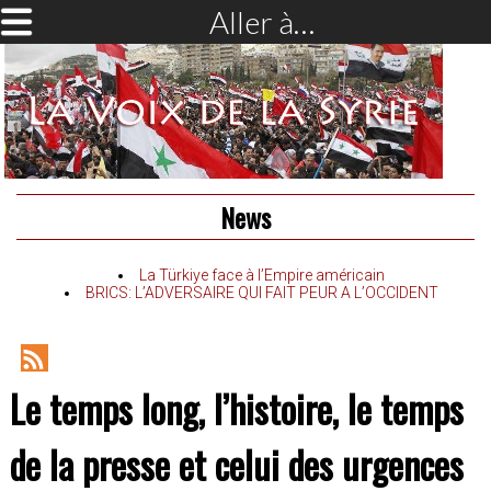
Aller à…
News
La Türkiye face à l’Empire américain
BRICS: L’ADVERSAIRE QUI FAIT PEUR A L’OCCIDENT
RSS
Le temps long, l’histoire, le temps
Feed
de la presse et celui des urgences