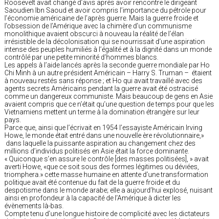
Roosevelt avait changé d’avis après avoir rencontre le dirigeant
Saoudien Ibn Saoud et avoir compris l’importance du pétrole pour
l’économie américaine de l’après guerre. Mais la guerre froide et
l’obsession de l’Amérique avec la chimère d’un communisme
monolithique avaient obscurci à nouveau la réalité de l’élan
irrésistible de la décolonisation qui se nourrissait d’une aspiration
intense des peuples humiliés à l’égalité et à la dignité dans un monde
contrôlé par une petite minorité d’hommes blancs.
Les appels à l’aide lancés après la seconde guerre mondiale par Ho
Chi Minh à un autre président Américain – Harry S. Truman – étaient
à nouveau restés sans réponse ; et Ho qui avait travaillé avec des
agents secrets Américains pendant la guerre avait été ostracisé
comme un dangereux communiste. Mais beaucoup de gens en Asie
avaient compris que ce n’était qu’une question de temps pour que les
Vietnamiens mettent un terme à la domination étrangère sur leur
pays.
Parce que, ainsi que l’écrivait en 1954 l’essayiste Américain Irving
Howe, le monde était entré dans une nouvelle ère révolutionnaire,»
dans laquelle la puissante aspiration au changement chez des
millions d’individus politisés en Asie était la force dominante.
« Quiconque s’en assure le contrôle [des masses politisées], » avait
averti Howe, «que ce soit sous des formes légitimes ou déviées,
triomphera.» cette masse humaine en attente d’une transformation
politique avait été contenue du fait de la guerre froide et du
despotisme dans le monde arabe; elle a aujourd’hui explosé, nuisant
ainsi en profondeur à la capacité de l’Amérique à dicter les
évènements là-bas.
Compte tenu d’une longue histoire de complicité avec les dictateurs