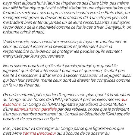
pays n’est aujourd’hui à l’abri de l’ingérence des Etats Unis, pas même
leur allié britannique qui a été obligé d’adopter une réglementation qui
l’autorise à extrader ses propres ressortissants vers les Etats Unis, un
manquement grave au devoir de protection dû à un citoyen (les USA
n’extradent bien entendu jamais un de leurs ressortissants sauf après
l’avoir déchu de la nationalité comme ce fut le cas d’Ivan Demjanjuk, un
présumé criminel nazi).
Voilà résumée, sans caricature excessive, la façon de fonctionner de
ceux qui croient incarner la civilisation et prétendent avoir la
responsabilité ou le devoir de protéger les peuples qu’ils estiment
martyrisés par leurs gouvernants.
Nous savons pourtant qu’ils n’ont jamais protégé que quand ils
jugeaient que c’était intéressant pour eux et que sinon, ils n’ont pas
hésité à massacrer, à affamer ou à laisser massacrer. Et ils jugent aussi
qui bon leur semble, même ceux dont ils étaient les complices comme
on l’a vu au Rwanda.
On ne les entend guère parler d’urgences non plus quant à la situation
au Congo où les forces de l’ONU participent parfois elles-mêmes
aux
exactions
. Un Congo où l’ONU stigmatise par ailleurs la constitution
d’une
administration parallèle
par des rebelles, chose que le président
d’un pays membre permanent du Conseil de Sécurité de l’ONU appelle
pourtant de ses vœux en Syrie.
Bon, mais tout va s’arranger au Congo parce que figurez-vous que
c’est Mme
Yamina Benguigui
qui s’occupe de ce dossier au