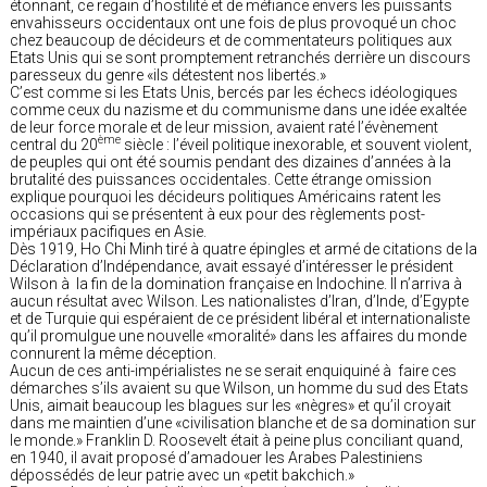
étonnant, ce regain d’hostilité et de méfiance envers les puissants
envahisseurs occidentaux ont une fois de plus provoqué un choc
chez beaucoup de décideurs et de commentateurs politiques aux
Etats Unis qui se sont promptement retranchés derrière un discours
paresseux du genre «ils détestent nos libertés.»
C’est comme si les Etats Unis, bercés par les échecs idéologiques
comme ceux du nazisme et du communisme dans une idée exaltée
de leur force morale et de leur mission, avaient raté l’évènement
ème
central du 20
siècle : l’éveil politique inexorable, et souvent violent,
de peuples qui ont été soumis pendant des dizaines d’années à la
brutalité des puissances occidentales. Cette étrange omission
explique pourquoi les décideurs politiques Américains ratent les
occasions qui se présentent à eux pour des règlements post-
impériaux pacifiques en Asie.
Dès 1919, Ho Chi Minh tiré à quatre épingles et armé de citations de la
Déclaration d’Indépendance, avait essayé d’intéresser le président
Wilson à la fin de la domination française en Indochine. Il n’arriva à
aucun résultat avec Wilson. Les nationalistes d’Iran, d’Inde, d’Egypte
et de Turquie qui espéraient de ce président libéral et internationaliste
qu’il promulgue une nouvelle «moralité» dans les affaires du monde
connurent la même déception.
Aucun de ces anti-impérialistes ne se serait enquiquiné à faire ces
démarches s’ils avaient su que Wilson, un homme du sud des Etats
Unis, aimait beaucoup les blagues sur les «nègres» et qu’il croyait
dans me maintien d’une «civilisation blanche et de sa domination sur
le monde.» Franklin D. Roosevelt était à peine plus conciliant quand,
en 1940, il avait proposé d’amadouer les Arabes Palestiniens
dépossédés de leur patrie avec un «petit bakchich.»