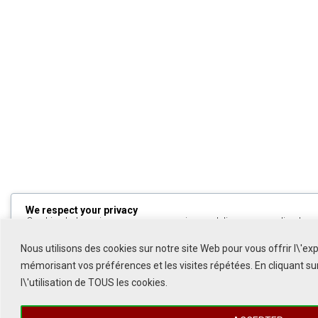
We respect your privacy
Cookies help us improve your experience, deliver personalized cont
can choose which cookies to allow by clicking
Customize
. Click
All
to decline non-essential cookies.
Nous utilisons des cookies sur notre site Web pour vous offrir l\'ex
mémorisant vos préférences et les visites répétées. En cliquant s
Customize
l\'utilisation de TOUS les cookies.
Reject All