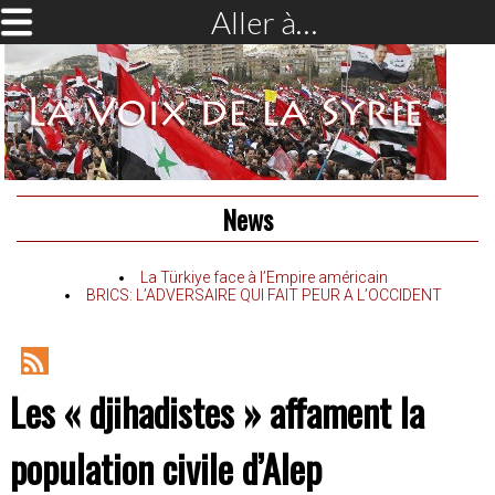
Aller à…
News
La Türkiye face à l’Empire américain
BRICS: L’ADVERSAIRE QUI FAIT PEUR A L’OCCIDENT
RSS
Les « djihadistes » affament la
Feed
population civile d’Alep