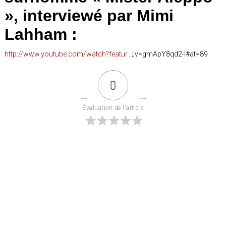
», interviewé par Mimi
Lahham :
http://www.youtube.com/watch?featur…
;;v=gmApY8qd2-I#at=89
0
Évaluation de l'article