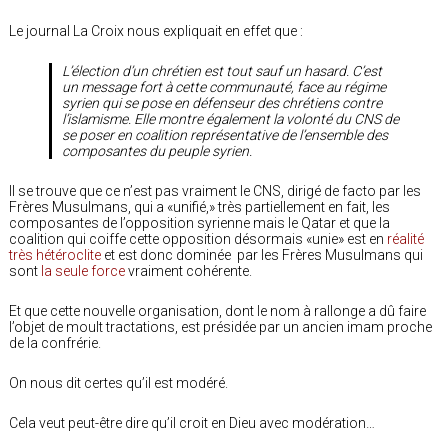
Le journal La Croix nous expliquait en effet que :
L’élection d’un chrétien est tout sauf un hasard. C’est
un message fort à cette communauté, face au régime
syrien qui se pose en défenseur des chrétiens contre
l’islamisme. Elle montre également la volonté du CNS de
se poser en coalition représentative de l’ensemble des
composantes du peuple syrien.
Il se trouve que ce n’est pas vraiment le CNS, dirigé de facto par les
Frères Musulmans, qui a «unifié,» très partiellement en fait, les
composantes de l’opposition syrienne mais le Qatar et que la
coalition qui coiffe cette opposition désormais «unie» est en
réalité
très hétéroclite
et est donc dominée par les Frères Musulmans qui
sont
la seule force
vraiment cohérente.
Et que cette nouvelle organisation, dont le nom à rallonge a dû faire
l’objet de moult tractations, est présidée par un ancien imam proche
de la confrérie.
On nous dit certes qu’il est modéré.
Cela veut peut-être dire qu’il croit en Dieu avec modération…