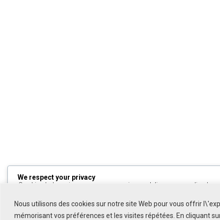
We respect your privacy
Cookies help us improve your experience, deliver personalized cont
can choose which cookies to allow by clicking
Customize
. Click
All
to decline non-essential cookies.
Nous utilisons des cookies sur notre site Web pour vous offrir l\'ex
mémorisant vos préférences et les visites répétées. En cliquant s