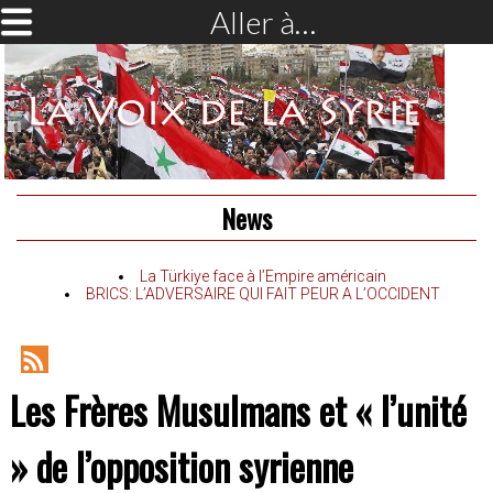
Aller à…
News
La Türkiye face à l’Empire américain
BRICS: L’ADVERSAIRE QUI FAIT PEUR A L’OCCIDENT
RSS
Les Frères Musulmans et « l’unité
Feed
» de l’opposition syrienne