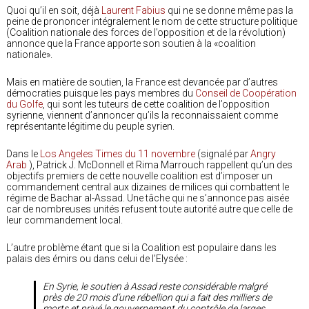
Quoi qu’il en soit, déjà
Laurent Fabius
qui ne se donne même pas la
peine de prononcer intégralement le nom de cette structure politique
(Coalition nationale des forces de l’opposition et de la révolution)
annonce que la France apporte son soutien à la «coalition
nationale».
Mais en matière de soutien, la France est devancée par d’autres
démocraties puisque les pays membres du
Conseil de Coopération
du Golfe
, qui sont les tuteurs de cette coalition de l’opposition
syrienne, viennent d’annoncer qu’ils la reconnaissaient comme
représentante légitime du peuple syrien.
Dans le
Los Angeles Times du 11 novembre
(signalé par
Angry
Arab
), Patrick J. McDonnell et Rima Marrouch rappellent qu’un des
objectifs premiers de cette nouvelle coalition est d’imposer un
commandement central aux dizaines de milices qui combattent le
régime de Bachar al-Assad. Une tâche qui ne s’annonce pas aisée
car de nombreuses unités refusent toute autorité autre que celle de
leur commandement local.
L’autre problème étant que si la Coalition est populaire dans les
palais des émirs ou dans celui de l’Elysée :
En Syrie, le soutien à Assad reste considérable malgré
près de 20 mois d’une rébellion qui a fait des milliers de
morts et privé le gouvernement du contrôle de larges