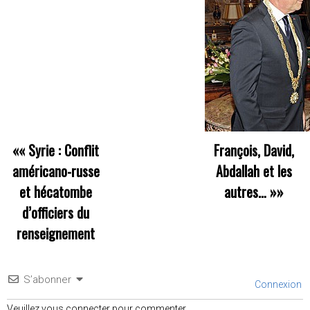
««
Syrie : Conflit
François, David,
américano-russe
Abdallah et les
et hécatombe
autres…
»»
d’officiers du
renseignement
S’abonner
Connexion
Veuillez vous connecter pour commenter