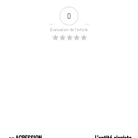
0
Évaluation de l'article
««
AGRESSION
L’entité sioniste