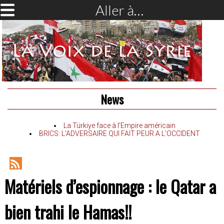
Aller à…
News
La Türkiye face à l’Empire américain
BRICS: L’ADVERSAIRE QUI FAIT PEUR A L’OCCIDENT
RSS
Matériels d’espionnage : le Qatar a
Feed
bien trahi le Hamas!!