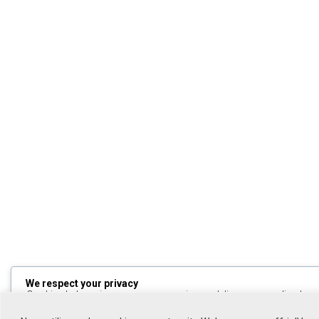
We respect your privacy
Cookies help us improve your experience, deliver personalized cont
can choose which cookies to allow by clicking
Customize
. Click
All
to decline non-essential cookies.