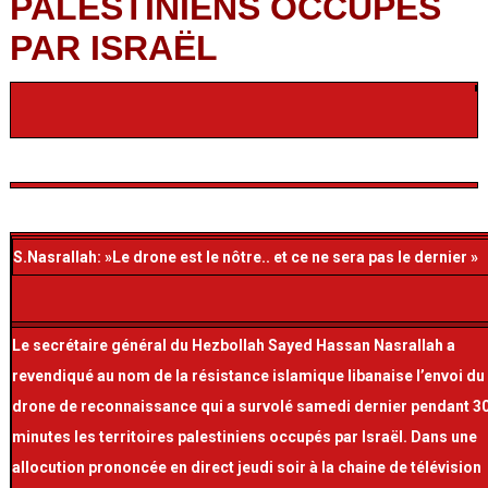
PALESTINIENS OCCUPES
PAR ISRAËL
S.Nasrallah: »Le drone est le nôtre.. et ce ne sera pas le dernier »
Le secrétaire général du Hezbollah Sayed Hassan Nasrallah a
revendiqué au nom de la résistance islamique libanaise l’envoi du
drone de reconnaissance qui a survolé samedi dernier pendant 3
minutes les territoires palestiniens occupés par Israël. Dans une
allocution prononcée en direct jeudi soir à la chaine de télévision