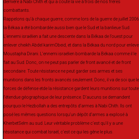
dernière à Nabi Chith et qui a couté la vie à trois de nos frères
combattants.
Rappelons qu’à chaque guerre, comme lors de la guerre de juillet 2006
la Békaa a été bombardée aussi bien que le Sud et la banlieue Sud.
L’ennemi israélien a fait une descente dans la Békaa de l’ouest pour
enlever cheikh Abdel karimObeid, et dans la Békaa du nord pour enleve
Moustapha Dirani. L’ennemi israélien bombarde la Békaa comme il le
fait au Sud. Donc, on ne peut pas parler de front avancé et de front
secondaire. Toute résistance ne peut garder ses armes et ses
munitions dans les fronts avancés seulement. Donc, il va de soi que l
forces de défense etde la résistance gardent leurs munitions sur toute
l’étendue géographique de leur présence. D’aucuns se demandent
pourquoi le Hezbollah a des entrepôts d’armes à Nabi Chith. Ils ont
posé les mêmes questions lorsqu’un dépôt d’armes a explosé à
KherbetSelm au sud. Leur véritable problème c’est qu’il y a une
résistance qui combat Israël, c’est ce qui les gêne le plus.