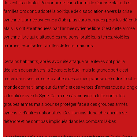
doivent-ils adopter. Personne ne leur a fourni de réponse claire. Les
familles ont donc adopté la politique de dissociation envers la crise
syrienne. L’armée syrienne a établi plusieurs barrages pour les défendr
Mais ils ont été attaqueés par l’armée syrienne libre. C’est cette armée
syrienne libre qui a attaqué les maisons, brulé leurs terres, violé les
femmes, expulsé les familles de leurs maisons.
Certains habitants, après avoir été attaqué ou enlevés ont pris la
décision de partir vers la Békaa et le Sud, mais la grande partie est
restée dans ses terres et a acheté des armes pour se défendre. Tout le
monde connait l’ampleur du trafic et des ventes d’armes tout au long 
la frontière avec la Syrie. Ça n’a rien à voir avec la lutte contre les
groupes armés mais pour se protéger face à des groupes armés
syriens et d’autres nationalités. Ces libanais donc cherchent à se
défendre et ne sont pas impliqués dans les combats là-bas.