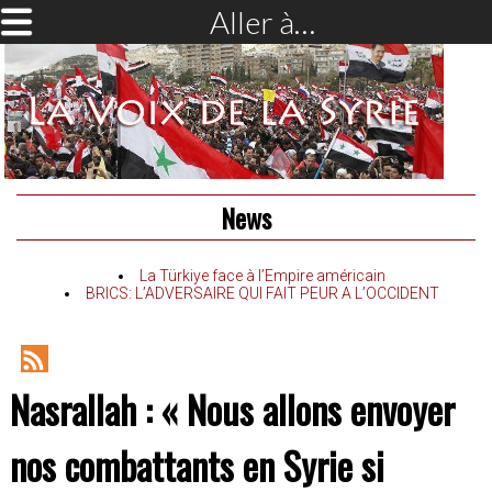
Aller à…
News
La Türkiye face à l’Empire américain
BRICS: L’ADVERSAIRE QUI FAIT PEUR A L’OCCIDENT
RSS
Nasrallah : « Nous allons envoyer
Feed
nos combattants en Syrie si