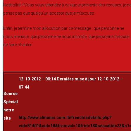
Hezbollah ! Vous vous attendez à ce que je présente des excuses, je n
pense pas que quelqu’un accepte que je m’excuse.
Enfin, je termine mon allocution par ce message : que personne ne
nous menace, que personne ne nous intimide, que personne n’essaie
de faire chanter.
12-10-2012 – 00:14 Dernière mise à jour 12-10-2012 –
07:44
Source:
Spécial
notre
http://www.almanar.com.lb/french/adetails.php?
site
eid=81401&cid=18&fromval=1&frid=18&seccatid=23&s1