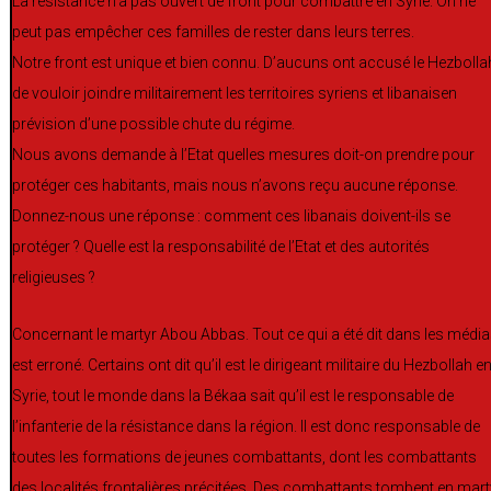
La résistance n’a pas ouvert de front pour combattre en Syrie. On ne
peut pas empêcher ces familles de rester dans leurs terres.
Notre front est unique et bien connu. D’aucuns ont accusé le Hezbolla
de vouloir joindre militairement les territoires syriens et libanaisen
prévision d’une possible chute du régime.
Nous avons demande à l’Etat quelles mesures doit-on prendre pour
protéger ces habitants, mais nous n’avons reçu aucune réponse.
Donnez-nous une réponse : comment ces libanais doivent-ils se
protéger ? Quelle est la responsabilité de l’Etat et des autorités
religieuses ?
Concernant le martyr Abou Abbas. Tout ce qui a été dit dans les médi
est erroné. Certains ont dit qu’il est le dirigeant militaire du Hezbollah e
Syrie, tout le monde dans la Békaa sait qu’il est le responsable de
l’infanterie de la résistance dans la région. Il est donc responsable de
toutes les formations de jeunes combattants, dont les combattants
des localités frontalières précitées. Des combattants tombent en mart