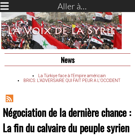
Aller à…
News
La Türkiye face à l’Empire américain
BRICS: L’ADVERSAIRE QUI FAIT PEUR A L’OCCIDENT
RSS
Négociation de la dernière chance :
Feed
La fin du calvaire du peuple syrien