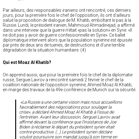
Par ailleurs, des responsables iraniens ont rencontré, ces derniers
jours, pour la première fois le chef de l’opposition, ils ont d’ailleurs
salué la proposition de dialogue de M. Khatib, emboîtant le pas à la
Russie. Lundi, le président iranien, Mahmoud Ahmadinejad, a affirmé
dans une interview que la guerre n’était «pas la solution» en Syrie. «Il
ne doit pas y avoir de guerre confessionnelle en Syrie». Ce ballet
diplomatique intervient alors que la population syrienne est épuisée
par près de deux ans de tueries, de destructions et d’une terrible
dégradation de la situation humanitaire. (4)
Qui est Moaz Al Khatib?
On apprend aussi, que pour la première fois le chef de la diplomatie
russe, Sergueï Lavrov a rencontré samedi 2 février le chef de la
coalition nationale de l’opposition syrienne, Ahmed Moaz Al Khatib,
en marge des travaux de la 49e conférence de Munich sur la sécurité.
«La Russie a une certaine vision mais nous accueillons
favorablement des négociations pour soulager la
crise», a déclaré Ahmed Moaz Al Khatib à l’issue de
l’entretien. Avant leur discussion, Sergueï Lavrov avait
affirmé devant la conférence que l’insistance de Joe
Biden à réclamer le départ du président syrien était
contre-productive. (…) Le président syrien déclare
vouloir poursuivre son mandat jusqu’à son terme en