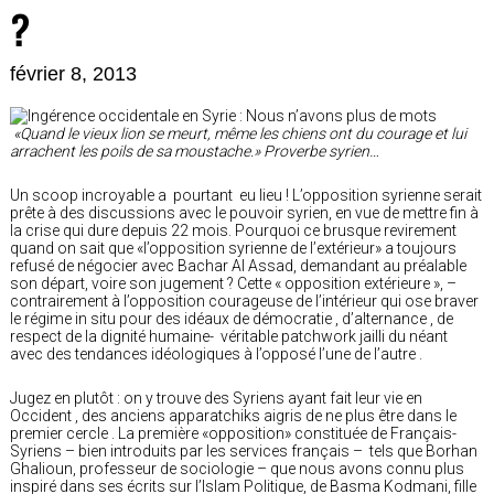
?
février 8, 2013
«Quand le vieux lion se meurt, même les chiens ont du courage et lui
arrachent les poils de sa moustache.»
Proverbe syrien…
Un scoop incroyable a pourtant eu lieu ! L’opposition syrienne serait
prête à des discussions avec le pouvoir syrien, en vue de mettre fin à
la crise qui dure depuis 22 mois. Pourquoi ce brusque revirement
quand on sait que «l’opposition syrienne de l’extérieur» a toujours
refusé de négocier avec Bachar Al Assad, demandant au préalable
son départ, voire son jugement ? Cette « opposition extérieure », –
contrairement à l’opposition courageuse de l’intérieur qui ose braver
le régime in situ pour des idéaux de démocratie , d’alternance , de
respect de la dignité humaine- véritable patchwork jailli du néant
avec des tendances idéologiques à l’opposé l’une de l’autre .
Jugez en plutôt : on y trouve des Syriens ayant fait leur vie en
Occident , des anciens apparatchiks aigris de ne plus être dans le
premier cercle . La première «opposition» constituée de Français-
Syriens – bien introduits par les services français – tels que Borhan
Ghalioun, professeur de sociologie – que nous avons connu plus
inspiré dans ses écrits sur l’Islam Politique, de Basma Kodmani, fille