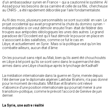
d’un ambassadeur syrien en France – qui a cautionné le système Al
Assad pour les besoins de sa carrière et celle de sa fille, chercheuse
au CNRS- , a été rapidement débordée par l’aile fondamentaliste.
Au fil des mois, plusieurs personnalités se sont succédé en vain. Le
projet occidental qui avait programmé la chute du domino syrien –
indispensable si on veut démolir ensuite l’Iran- était de fédérer des
troupes aux antipodes idéologiques les unes des autres. Le grand
paradoxe de l’Occident est qu’il faut démolir le pouvoir en place en
s’associant à des salafistes, comme ce fut le cas en
Libye, et actuellement en Syrie . Mais si la politique veut qu’on les
combatte ailleurs, aucun état d’âme.
On les poursuit sans répit au Mali, bien qu’ils aient été chouchoutés
en Libye à tel point qu’ils se sont servi dans le supermarché des
armes dans une Libye chaotique après le lynchage de Kadhafi!
La médiation internationale dans la guerre en Syrie, menée depuis
l’été dernier par le diplomate algérien Lakhdar Brahimi, n’a pas donné
pour le moment de résultats. MM.Ban et Brahimi ont relevé
«l’absence d’une position internationale qui pourrait mener à une
transition» politique, comme le prévoit l’accord de Genève de juin
dernier.
La Syrie, une autre réalité