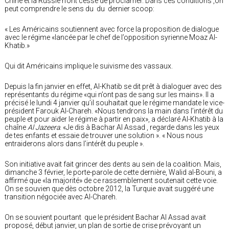
Chine et la Russie n’ont cessé de proclamer. Dans ces conditions ,on
peut comprendre le sens du du dernier scoop:
« Les Américains soutiennent avec force la proposition de dialogue
avec le régime «lancée par le chef de l’opposition syrienne Moaz Al-
Khatib.»
Qui dit Américains implique le suivisme des vassaux.
Depuis la fin janvier en effet, Al-Khatib se dit prêt à dialoguer avec des
représentants du régime «qui n’ont pas de sang sur les mains». Il a
précisé le lundi 4 janvier qu’il souhaitait que le régime mandate le vice-
président Farouk Al-Chareh. «Nous tendrons la main dans l’intérêt du
peuple et pour aider le régime à partir en paix», a déclaré Al-Khatib à la
chaîne
Al Jazeera
. «Je dis à Bachar Al Assad , regarde dans les yeux
de tes enfants et essaie de trouver une solution ». « Nous nous
entraiderons alors dans l’intérêt du peuple ».
Son initiative avait fait grincer des dents au sein de la coalition. Mais,
dimanche 3 février, le porte-parole de cette dernière, Walid al-Bouni, a
affirmé que «la majorité» de ce rassemblement soutenait cette voie.
On se souvien que dès octobre 2012, la Turquie avait suggéré une
transition négociée avec Al-Chareh.
On se souvient pourtant que le président Bachar Al Assad avait
proposé, début janvier, un plan de sortie de crise prévoyant un