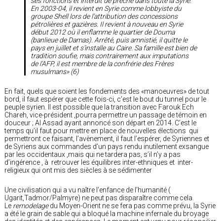
ses fonctions et interdit de prêche dans toute la Syrie.
En 2003-04, il revient en Syrie comme lobbyiste du
groupe Shell lors de l’attribution des concessions
pétrolières et gazières. Il revient à nouveau en Syrie
début 2012 où il enflamme le quartier de Douma
(banlieue de Damas). Arrêté, puis amnistié, il quitte le
pays en juillet et s’installe au Caire. Sa famille est bien de
tradition soufie, mais contrairement aux imputations
de l’AFP, il est membre de la confrérie des Frères
musulmans» (6)
En fait, quels que soient les fondements des «manoeuvres» de tout
bord, il faut espérer que cette fois-ci, c’est le bout du tunnel pour le
peuple syrien. Il est possible que la transition avec Farouk Ech
Chareh, vice-président ,pourra permettre un passage de témoin en
douceur ; Al Assad ayant annoncé son départ en 2014. C’est le
temps qu’il faut pour mettre en place de nouvelles élections qui
permettront ce faisant, l’avènement, il faut l’espérer, de Syriennes et
de Syriens aux commandes d’un pays rendu inutilement exsangue
par les occidentaux ,mais qui ne tardera pas, s’il n’y a pas
d’ingérence , à retrouver les équilibres inter-ethniques et inter-
religieux qui ont mis des siècles à se sédimenter
Une civilisation qui a vu naître l’enfance de l’humanité (
Ugarit,Tadmor/Palmyre) ne peut pas disparaître comme cela.
Le
remodelage
du Moyen-Orient ne se fera pas comme prévu, la Syrie
a été le grain de sable qui a bloqué la machine infernale du broyage