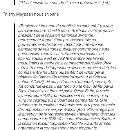
2014 et insiste sur son droit à se représenter. (…) (5)
Thierry Meyssan nous en parle:
«Totalement inconnu du public international, il y a une
semaine encore, Cheikh Moaz Al Khatib a été propulsé
président de la coalition nationale syrienne,
représentant l’opposition pro-occidentale au
gouvernement de Damas. Décrit par une intense
campagne de relations publiques comme une haute
personnalité morale sans attaches partisanes ou
économiques, il est en réalité membre des Frères
musulmans et cadre de la compagnie pétrolière Shell.
L’émiettement de l’opposition syrienne armée reflète les
conflits entre les États qui tentent de «changer le
régime» de Damas. On retiendra surtout le Conseil
national (CNS), dit aussi Conseil d’Istanbul parce qu’il
fut constitué là-bas. Il est tenu d’une main de fer par la
Dgse française et financé par le Qatar. Enfin, l’Armée
syrienne libre (ASL), principalement encadrée par la
Turquie, regroupe la plupart des combattants. Si la
création de la coalition nationale acte la reprise en main
de l’opposition armée par Washington, elle ne règle pas
la question de la représentativité. Rapidement, diverses
composantes de l’ASL s’en sont désolidarisées. Surtout,
la coalition exclut l’opposition hostile à la lutte armée,
notamment la coordination nationale pour le