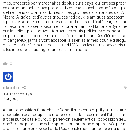
més, encadrés par mercenaires de plusieurs pays, qui ont ses propr
es commandants et ses propres divergences sectaires, idéologique
s et religieuses. J´ai mes doutes si ces groupes de terroristes de l´Al
Nosra, Al qaïda, et d´autres groupes radicaux islamiques acceptent l
a paix, se soumettent au ordres des politiciens de l ´extérieur, a se fai
re désarmer, laisser la sécurité national à l ´armée Nationale Syrienne
et à la police, pour pouvoir former des partis politiques et concourir
en paix, sans la loi du terreur qu’ íls font maintenant Ces éléments so
nt dangereux, jamais vont accepter laisser les armes pour le dialogu
e. Ils vont s´arrêter seulement, quand l ´ONU, et les autres pays voisin
s les interdire le passage d´armes et munitions..
0
claudia
13 années il y a
Bonjour,
A part l’opposition fantoche de Doha, il me semble qu’il y a une autre
opposition beaucoup plus modérée qui a fait récemment l’objet d’un
article sur ce site. Pourquoi parle-t-on seulement de l’opposition de D
oha? Est-ce parce que cette opposition fantoche et approuvée par n
ul autre qu’un « prix Nobel de la Paix »,également fantoche en la pers