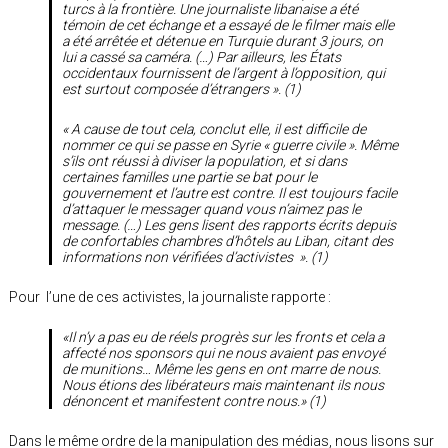
turcs à la frontière. Une journaliste libanaise a été
témoin de cet échange et a essayé de le filmer mais elle
a été arrêtée et détenue en Turquie durant 3 jours, on
lui a cassé sa caméra. (…) Par ailleurs, les États
occidentaux fournissent de l’argent à l’opposition, qui
est surtout composée d’étrangers ». (1)
« A cause de tout cela, conclut elle, il est difficile de
nommer ce qui se passe en Syrie « guerre civile ». Même
s’ils ont réussi à diviser la population, et si dans
certaines familles une partie se bat pour le
gouvernement et l’autre est contre. Il est toujours facile
d’attaquer le messager quand vous n’aimez pas le
message. (…) Les gens lisent des rapports écrits depuis
de confortables chambres d’hôtels au Liban, citant des
informations non vérifiées d’activistes ». (1)
Pour l’une de ces activistes, la journaliste rapporte :
«Il n’y a pas eu de réels progrès sur les fronts et cela a
affecté nos sponsors qui ne nous avaient pas envoyé
de munitions… Même les gens en ont marre de nous.
Nous étions des libérateurs mais maintenant ils nous
dénoncent et manifestent contre nous.» (1)
Dans le même ordre de la manipulation des médias, nous lisons sur