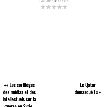
Évaluation de l'article
««
Les sortilèges
Le Qatar
des médias et des
démasqué !
»»
intellectuels sur la
guerre en Syrie :