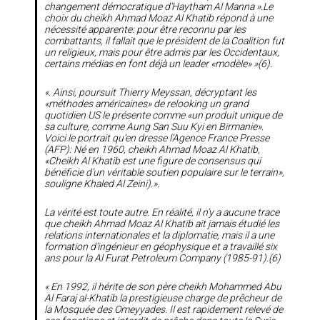
changement démocratique d’Haytham Al Manna ».Le
choix du cheikh Ahmad Moaz Al Khatib répond à une
nécessité apparente: pour être reconnu par les
combattants, il fallait que le président de la Coalition fut
un religieux, mais pour être admis par les Occidentaux,
certains médias en font déjà un leader «modèle» »(6).
«. Ainsi, poursuit Thierry Meyssan, décryptant les
«méthodes américaines» de relooking un grand
quotidien US le présente comme «un produit unique de
sa culture, comme Aung San Suu Kyi en Birmanie».
Voici le portrait qu’en dresse l’Agence France Presse
(AFP): Né en 1960, cheikh Ahmad Moaz Al Khatib,
«Cheikh Al Khatib est une figure de consensus qui
bénéficie d’un véritable soutien populaire sur le terrain»,
souligne Khaled Al Zeini).».
La vérité est toute autre. En réalité, il n’y a aucune trace
que cheikh Ahmad Moaz Al Khatib ait jamais étudié les
relations internationales et la diplomatie, mais il a une
formation d’ingénieur en géophysique et a travaillé six
ans pour la Al Furat Petroleum Company (1985-91).(6)
« En 1992, il hérite de son père cheikh Mohammed Abu
Al Faraj al-Khatib la prestigieuse charge de prêcheur de
la Mosquée des Omeyyades. Il est rapidement relevé de