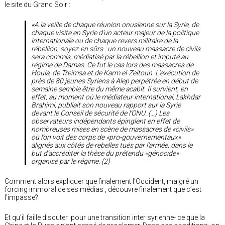
le site du Grand Soir :
«A la veille de chaque réunion onusienne sur la Syrie, de
chaque visite en Syrie d’un acteur majeur de la politique
internationale ou de chaque revers militaire de la
rébellion, soyez-en sûrs : un nouveau massacre de civils
sera commis, médiatisé par la rébellion et imputé au
régime de Damas. Ce fut le cas lors des massacres de
Houla, de Treimsa et de Karm el-Zeitoun. L’exécution de
près de 80 jeunes Syriens à Alep perpétrée en début de
semaine semble être du même acabit. Il survient, en
effet, au moment où le médiateur international, Lakhdar
Brahimi, publiait son nouveau rapport sur la Syrie
devant le Conseil de sécurité de l’ONU. (…) Les
observateurs indépendants épinglent en effet de
nombreuses mises en scène de massacres de «civils»
où l’on voit des corps de «pro-gouvernementaux»
alignés aux côtés de rebelles tués par l’armée, dans le
but d’accréditer la thèse du prétendu «génocide»
organisé par le régime. (2)
Comment alors expliquer que finalement l’Occident, malgré un
forcing immoral de ses médias , découvre finalement que c’est
l’impasse?
Et qu’il faille discuter pour une transition inter syrienne- ce que la