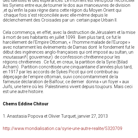
des identités et des espérances. Le moment est venu pour réconcilier
les Syriens entre eux,de tourner le dos aux manoeuvres de division
,et qu’enfin la paix règne dans cette région du Moyen Orient qui
chaque fois s’est réconciliée avec elle-même depuis le
déclenchement des Croisades par un certain pape Urbain II.
Cela commença, en effet, avec la destruction de Jérusalem et la mise
à mort de ses habitants en juillet 1099. Bien plus tard, ce fut le
harcèlement de l’Empire Ottoman, « l’homme malade de l’Europe »
avec notamment les évènements de Damas dont le fondement fut le
début des ingérences anglo-françaises qui ont imposé au sultan, un
moutassarif
( gouverneur) de confession chrétienne pour les
régions chrétiennes . Ce fut, en creux, la partition de la Syrie (Bilad
Acham) . Partition concrétisée une cinquantaine d’années plus tard,
en 1917 par les accords de Sykes Picot qui ont contribué au
dépeçage de l’empire ottoman, suivi concomitamment de la
fameuse déclaration de Balfour, ce dernier donna « un foyer « aux
Juifs, une terre où les Palestiniens vivent depuis toujours. Mais ceci
est une autre histoire.
Chems Eddine Chitour
1. Anastasia Popova et Olivier Turquet, janvier 27, 2013
http://www.mondialisation.ca/syrie-une-autre-realite/5320709