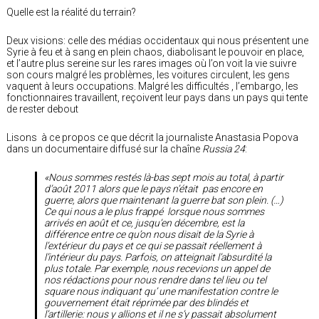
Quelle est la réalité du terrain?
Deux visions: celle des médias occidentaux qui nous présentent une
Syrie à feu et à sang en plein chaos, diabolisant le pouvoir en place,
et l’autre plus sereine sur les rares images où l’on voit la vie suivre
son cours malgré les problèmes, les voitures circulent, les gens
vaquent à leurs occupations. Malgré les difficultés , l’embargo, les
fonctionnaires travaillent, reçoivent leur pays dans un pays qui tente
de rester debout
Lisons à ce propos ce que décrit la journaliste Anastasia Popova
dans un documentaire diffusé sur la chaîne
Russia 24
:
«Nous sommes restés là-bas sept mois au total, à partir
d’août 2011 alors que le pays n’était pas encore en
guerre, alors que maintenant la guerre bat son plein. (…)
Ce qui nous a le plus frappé lorsque nous sommes
arrivés en août et ce, jusqu’en décembre, est la
différence entre ce qu’on nous disait de la Syrie à
l’extérieur du pays et ce qui se passait réellement à
l’intérieur du pays. Parfois, on atteignait l’absurdité la
plus totale. Par exemple, nous recevions un appel de
nos rédactions pour nous rendre dans tel lieu ou tel
square nous indiquant qu’ une manifestation contre le
gouvernement était réprimée par des blindés et
l’artillerie: nous y allions et il ne s’y passait absolument