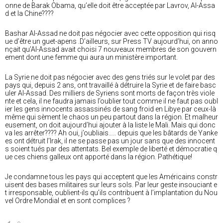
onne de Barak Obama, qu’elle doit être acceptée par Lavrov, Al-Assa
d et la Chine????
Bashar Al-Assad ne doit pas négocier avec cette opposition qui risq
ue d’être un guet-apens .D’ailleurs, sur Press TV aujourd’hui, on anno
nçait qu’Al-Assad avait choisi 7 nouveaux membres de son gouvern
ement dont une femme qui aura un ministère important.
La Syrie ne doit pas négocier avec des gens triés sur le volet par des
pays qui, depuis 2 ans, ont travaillé à détruire la Syrie et de faire basc
uler Al-Assad. Des milliers de Syriens sont morts de façon très viole
nte et cela, il ne faudra jamais l’oublier tout comme il ne faut pas oubl
ier les gens innocents assassinés de sang froid en Libye par ceux-là
même qui sèment le chaos un peu partout dans la région. Et malheur
eusement, on doit aujourd’hui ajouter à la liste le Mali. Mais qui donc
va les arrêter???? Ah oui, j’oubliais….. depuis que les bâtards de Yanke
es ont détruit l’Irak, il ne se passe pas un jour sans que des innocent
s soient tués par des attentats. Bel exemple de liberté et démocratie q
ue ces chiens galleux ont apporté dans la région. Pathétique!
Je condamne tous les pays qui acceptent que les Américains constr
uisent des bases militaires sur leurs sols. Par leur geste insouciant e
t irresponsable, oublient-ils qu’ils contribuent à l’implantation du Nou
vel Ordre Mondial et en sont complices ?