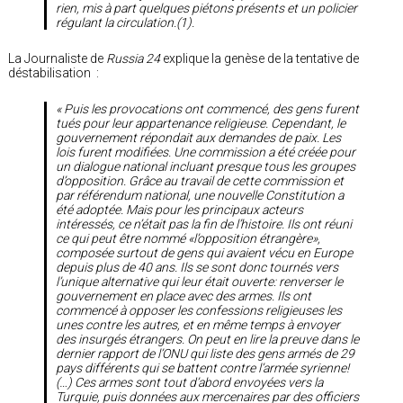
rien, mis à part quelques piétons présents et un policier
régulant la circulation.(1).
La Journaliste de
Russia 24
explique la genèse de la tentative de
déstabilisation :
« Puis les provocations ont commencé, des gens furent
tués pour leur appartenance religieuse. Cependant, le
gouvernement répondait aux demandes de paix. Les
lois furent modifiées. Une commission a été créée pour
un dialogue national incluant presque tous les groupes
d’opposition. Grâce au travail de cette commission et
par référendum national, une nouvelle Constitution a
été adoptée. Mais pour les principaux acteurs
intéressés, ce n’était pas la fin de l’histoire. Ils ont réuni
ce qui peut être nommé «l’opposition étrangère»,
composée surtout de gens qui avaient vécu en Europe
depuis plus de 40 ans. Ils se sont donc tournés vers
l’unique alternative qui leur était ouverte: renverser le
gouvernement en place avec des armes. Ils ont
commencé à opposer les confessions religieuses les
unes contre les autres, et en même temps à envoyer
des insurgés étrangers. On peut en lire la preuve dans le
dernier rapport de l’ONU qui liste des gens armés de 29
pays différents qui se battent contre l’armée syrienne!
(…) Ces armes sont tout d’abord envoyées vers la
Turquie, puis données aux mercenaires par des officiers