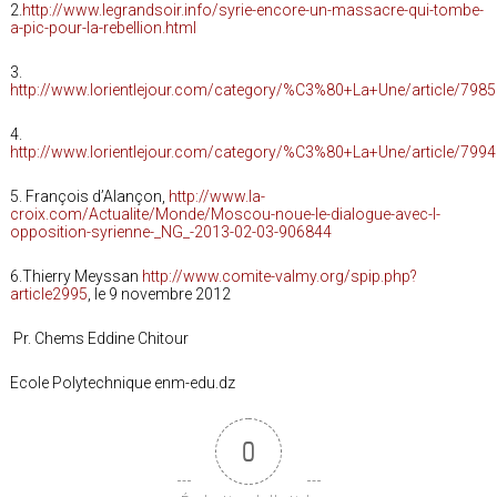
2.
http://www.legrandsoir.info/syrie-encore-un-massacre-qui-tombe-
a-pic-pour-la-rebellion.html
3.
http://www.lorientlejour.com/category/%C3%80+La+Une/article/798
4.
http://www.lorientlejour.com/category/%C3%80+La+Une/article/7994
5. François d’Alançon,
http://www.la-
croix.com/Actualite/Monde/Moscou-noue-le-dialogue-avec-l-
opposition-syrienne-_NG_-2013-02-03-906844
6.Thierry Meyssan
http://www.comite-valmy.org/spip.php?
article2995
, le 9 novembre 2012
Pr. Chems Eddine Chitour
Ecole Polytechnique enm-edu.dz
0