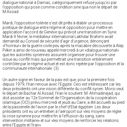
dialogue national à Damas, catégoriquement refusé jusqu’ici par
l’opposition qui pose comme condition sine qua non le départ de
M.Assad.
Mardi, l’opposition tolérée s’est dit prête à établir un processus
politique de dialogue entre régime et opposition pour mettre en
application l’accord de Genève qui prévoit une transition en Syrie.
Mardi 4 février, le médiateur international Lakhdar Brahimi avait
demandé au Conseil de sécurité d’agir d’urgence, dénonçant
«l’horreur» de la guerre civile peu après la macabre découverte à Alep.
Pékin a ainsi de nouveau appelé mercredi à un «dialogue national»
que les autorités syriennes assurent organiser pour trouver une
issue au conflit mais qui permettrait une transition entièrement
contrôlée par le régime actuel et est donc rejetée par l’opposition et la
communauté internationale. (3)
Un autre signe en faveur de la paix est que, pour la première fois
depuis 1979, l’Iran renoue avec l’Egypte. Ceci est intéressant car les
deux présidents ont une vision différente du conflit syrien. Morsi veut
le départ de Bachar Al Assad, l’Iran le soutient. M. Ahmadinejad, qui
doit assister au 12e Sommet de l’Organisation de la coopération
islamique (OCI) prévu mercredi et jeudi au Caire, a été accueilli au pied
de la passerelle de l’avion par le chef d’Etat égyptien .Les deux
présidents ont eu un entretien à l’aéroport sur «les moyens de régler
la crise syrienne pour mettre fin à l’effusion du sang, sans
intervention militaire» et sur «les moyens de renforcer les relations
entre l’Egypte et l’Iran».