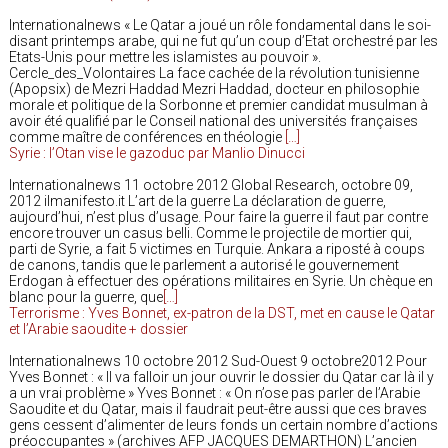
Internationalnews « Le Qatar a joué un rôle fondamental dans le soi-
disant printemps arabe, qui ne fut qu’un coup d’Etat orchestré par les
Etats-Unis pour mettre les islamistes au pouvoir ».
Cercle_des_Volontaires La face cachée de la révolution tunisienne
(Apopsix) de Mezri Haddad Mezri Haddad, docteur en philosophie
morale et politique de la Sorbonne et premier candidat musulman à
avoir été qualifié par le Conseil national des universités françaises
comme maître de conférences en théologie
[…]
Syrie : l’Otan vise le gazoduc par Manlio Dinucci
Internationalnews 11 octobre 2012 Global Research, octobre 09,
2012 ilmanifesto.it L’art de la guerre La déclaration de guerre,
aujourd’hui, n’est plus d’usage. Pour faire la guerre il faut par contre
encore trouver un casus belli. Comme le projectile de mortier qui,
parti de Syrie, a fait 5 victimes en Turquie. Ankara a riposté à coups
de canons, tandis que le parlement a autorisé le gouvernement
Erdogan à effectuer des opérations militaires en Syrie. Un chèque en
blanc pour la guerre, que
[…]
Terrorisme : Yves Bonnet, ex-patron de la DST, met en cause le Qatar
et l’Arabie saoudite + dossier
Internationalnews 10 octobre 2012 Sud-Ouest 9 octobre2012 Pour
Yves Bonnet : « Il va falloir un jour ouvrir le dossier du Qatar car là il y
a un vrai problème » Yves Bonnet : « On n’ose pas parler de l’Arabie
Saoudite et du Qatar, mais il faudrait peut-être aussi que ces braves
gens cessent d’alimenter de leurs fonds un certain nombre d’actions
préoccupantes » (archives AFP JACQUES DEMARTHON) L’ancien