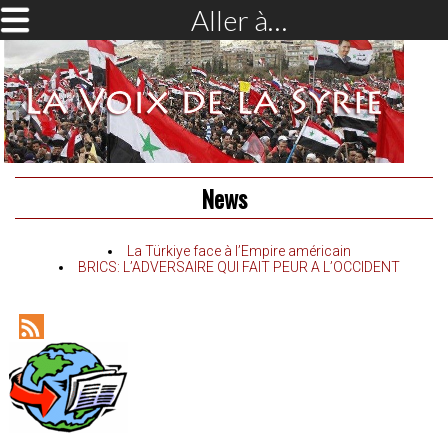
Aller à…
News
La Türkiye face à l’Empire américain
BRICS: L’ADVERSAIRE QUI FAIT PEUR A L’OCCIDENT
RSS
Feed