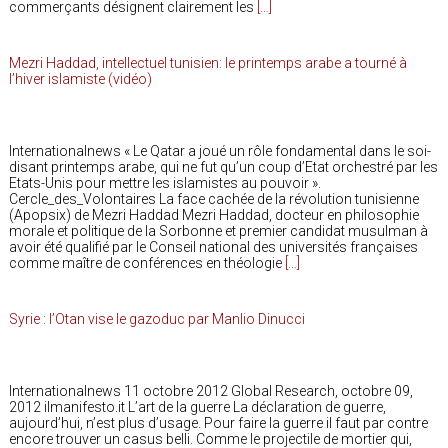
commerçants désignent clairement les
[…]
Mezri Haddad, intellectuel tunisien: le printemps arabe a tourné à
l’hiver islamiste (vidéo)
Internationalnews « Le Qatar a joué un rôle fondamental dans le soi-
disant printemps arabe, qui ne fut qu’un coup d’Etat orchestré par les
Etats-Unis pour mettre les islamistes au pouvoir ».
Cercle_des_Volontaires La face cachée de la révolution tunisienne
(Apopsix) de Mezri Haddad Mezri Haddad, docteur en philosophie
morale et politique de la Sorbonne et premier candidat musulman à
avoir été qualifié par le Conseil national des universités françaises
comme maître de conférences en théologie
[…]
Syrie : l’Otan vise le gazoduc par Manlio Dinucci
Internationalnews 11 octobre 2012 Global Research, octobre 09,
2012 ilmanifesto.it L’art de la guerre La déclaration de guerre,
aujourd’hui, n’est plus d’usage. Pour faire la guerre il faut par contre
encore trouver un casus belli. Comme le projectile de mortier qui,