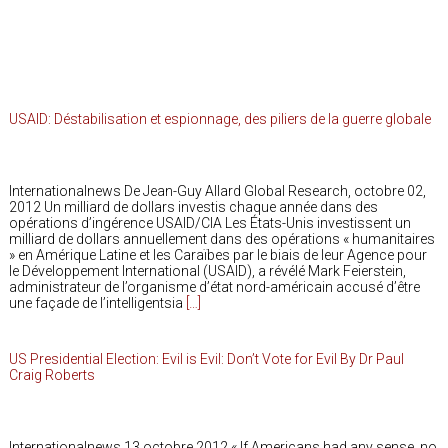
USAID: Déstabilisation et espionnage, des piliers de la guerre globale
Internationalnews De Jean-Guy Allard Global Research, octobre 02,
2012 Un milliard de dollars investis chaque année dans des
opérations d’ingérence USAID/CIA Les États-Unis investissent un
milliard de dollars annuellement dans des opérations « humanitaires
» en Amérique Latine et les Caraïbes par le biais de leur Agence pour
le Développement International (USAID), a révélé Mark Feierstein,
administrateur de l’organisme d’état nord-américain accusé d’être
une façade de l’intelligentsia
[…]
US Presidential Election: Evil is Evil: Don’t Vote for Evil By Dr Paul
Craig Roberts
Internationalnews 13 octobre 2012 « If Americans had any sense, no