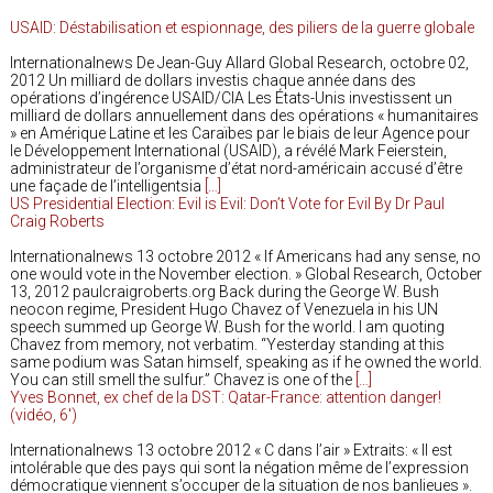
USAID: Déstabilisation et espionnage, des piliers de la guerre globale
Internationalnews De Jean-Guy Allard Global Research, octobre 02,
2012 Un milliard de dollars investis chaque année dans des
opérations d’ingérence USAID/CIA Les États-Unis investissent un
milliard de dollars annuellement dans des opérations « humanitaires
» en Amérique Latine et les Caraïbes par le biais de leur Agence pour
le Développement International (USAID), a révélé Mark Feierstein,
administrateur de l’organisme d’état nord-américain accusé d’être
une façade de l’intelligentsia
[…]
US Presidential Election: Evil is Evil: Don’t Vote for Evil By Dr Paul
Craig Roberts
Internationalnews 13 octobre 2012 « If Americans had any sense, no
one would vote in the November election. » Global Research, October
13, 2012 paulcraigroberts.org Back during the George W. Bush
neocon regime, President Hugo Chavez of Venezuela in his UN
speech summed up George W. Bush for the world. I am quoting
Chavez from memory, not verbatim. “Yesterday standing at this
same podium was Satan himself, speaking as if he owned the world.
You can still smell the sulfur.” Chavez is one of the
[…]
Yves Bonnet, ex chef de la DST: Qatar-France: attention danger!
(vidéo, 6′)
Internationalnews 13 octobre 2012 « C dans l’air » Extraits: « Il est
intolérable que des pays qui sont la négation même de l’expression
démocratique viennent s’occuper de la situation de nos banlieues ».