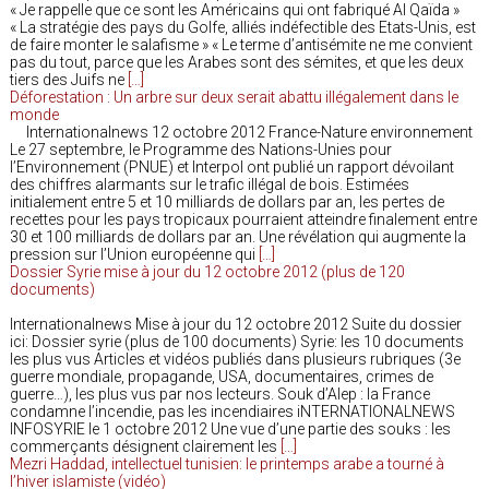
« Je rappelle que ce sont les Américains qui ont fabriqué Al Qaïda »
« La stratégie des pays du Golfe, alliés indéfectible des Etats-Unis, est
de faire monter le salafisme » « Le terme d’antisémite ne me convient
pas du tout, parce que les Arabes sont des sémites, et que les deux
tiers des Juifs ne
[…]
Déforestation : Un arbre sur deux serait abattu illégalement dans le
monde
Internationalnews 12 octobre 2012 France-Nature environnement
Le 27 septembre, le Programme des Nations-Unies pour
l’Environnement (PNUE) et Interpol ont publié un rapport dévoilant
des chiffres alarmants sur le trafic illégal de bois. Estimées
initialement entre 5 et 10 milliards de dollars par an, les pertes de
recettes pour les pays tropicaux pourraient atteindre finalement entre
30 et 100 milliards de dollars par an. Une révélation qui augmente la
pression sur l’Union européenne qui
[…]
Dossier Syrie mise à jour du 12 octobre 2012 (plus de 120
documents)
Internationalnews Mise à jour du 12 octobre 2012 Suite du dossier
ici: Dossier syrie (plus de 100 documents) Syrie: les 10 documents
les plus vus Articles et vidéos publiés dans plusieurs rubriques (3e
guerre mondiale, propagande, USA, documentaires, crimes de
guerre…), les plus vus par nos lecteurs. Souk d’Alep : la France
condamne l’incendie, pas les incendiaires iNTERNATIONALNEWS
INFOSYRIE le 1 octobre 2012 Une vue d’une partie des souks : les
commerçants désignent clairement les
[…]
Mezri Haddad, intellectuel tunisien: le printemps arabe a tourné à
l’hiver islamiste (vidéo)