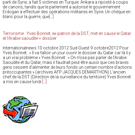
parti de Syrie, a fait 5 victimes en Turquie. Ankara a riposté à coups
de canons, tandis que le parlement a autorisé le gouvernement
Erdogan à effectuer des opérations militaires en Syrie. Un chèque en
blanc pour la guerre, que
[…]
Terrorisme : Yves Bonnet, ex-patron de la DST, met en cause le Qatar
et l’Arabie saoudite + dossier
Internationalnews 10 octobre 2012 Sud-Ouest 9 octobre2012 Pour
Yves Bonnet : « Il va falloir un jour ouvrir le dossier du Qatar car là il y
a un vrai problème » Yves Bonnet : « On n’ose pas parler de l’Arabie
Saoudite et du Qatar, mais il faudrait peut-être aussi que ces braves
gens cessent d’alimenter de leurs fonds un certain nombre d’actions
préoccupantes » (archives AFP JACQUES DEMARTHON) L’ancien
chef de la DST (Direction de la surveillance du territoire) Yves Bonnet
a mis en cause lundi
[…]