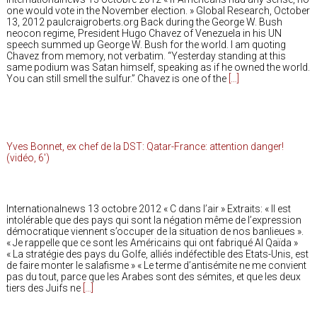
one would vote in the November election. » Global Research, October
13, 2012 paulcraigroberts.org Back during the George W. Bush
neocon regime, President Hugo Chavez of Venezuela in his UN
speech summed up George W. Bush for the world. I am quoting
Chavez from memory, not verbatim. “Yesterday standing at this
same podium was Satan himself, speaking as if he owned the world.
You can still smell the sulfur.” Chavez is one of the
[…]
Yves Bonnet, ex chef de la DST: Qatar-France: attention danger!
(vidéo, 6′)
Internationalnews 13 octobre 2012 « C dans l’air » Extraits: « Il est
intolérable que des pays qui sont la négation même de l’expression
démocratique viennent s’occuper de la situation de nos banlieues ».
« Je rappelle que ce sont les Américains qui ont fabriqué Al Qaïda »
« La stratégie des pays du Golfe, alliés indéfectible des Etats-Unis, est
de faire monter le salafisme » « Le terme d’antisémite ne me convient
pas du tout, parce que les Arabes sont des sémites, et que les deux
tiers des Juifs ne
[…]