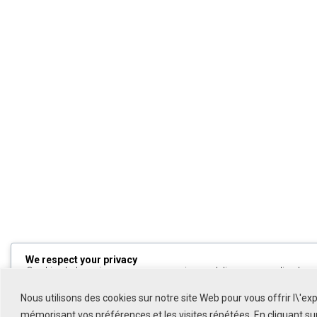
We respect your privacy
Cookies help us improve your experience, deliver personalized cont
can choose which cookies to allow by clicking
Customize
. Click
All
to decline non-essential cookies.
Nous utilisons des cookies sur notre site Web pour vous offrir l\'ex
mémorisant vos préférences et les visites répétées. En cliquant s