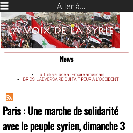
Aller à…
News
La Türkiye face à l’Empire américain
BRICS: L’ADVERSAIRE QUI FAIT PEUR A L’OCCIDENT
RSS
Paris : Une marche de solidarité
Feed
avec le peuple syrien, dimanche 3