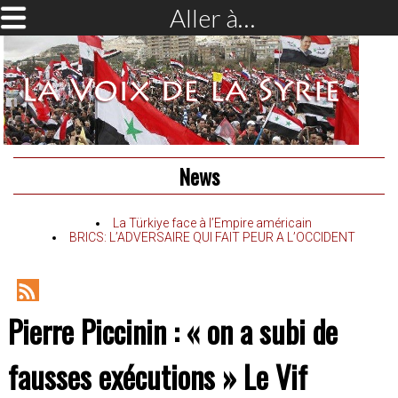
Aller à…
News
La Türkiye face à l’Empire américain
BRICS: L’ADVERSAIRE QUI FAIT PEUR A L’OCCIDENT
RSS
Pierre Piccinin : « on a subi de
Feed
fausses exécutions » Le Vif