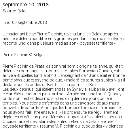
septembre 10, 2013
Source: Belga
lundi 09 septembre 2013
L’enseignant belge Pierre Piccinin, revenu lundi en Belgique après
avoir été détenu par différents groupes pendant cinq mois en Syrie, a
raconté lundi dans plusieurs médias son « odyssée terrifiante ».
Pierre Piccinin © Belga
Pierre Piccinin da Prata, de son vrai nom d’origine italienne, qui était
détenu en compagnie du journaliste italien Domenico Quirico, est
arrivé à Bruxelles lundi à 5h40. L’enseignant de 40 ans était en bonne
santé physique et psychologique, « malgré les tortures subies », a-t-il
déclaré sur les ondes de Bel RTL et au journal Le Soir.
Les deux détenus, qui étaient entrés en Syrie via le Liban le 6 avril, ont
été arrêtés deux jours plus tard par l’Armée syrienne libre à Qussayr,
où ils sont restés deux mois. « Les cinq derniers jours ont été
terribles. Nous étions enfermés dans une cave sordide aux murs
couverts de cafards. Alors que les bombes tombaient à proximité,
nous avons failli être ensevelis. » Ils ont ensuite été régulièrement
déplacés et détenus par différents groupes, « très violents, très anti-
Occidentaux et des islamistes anti-chrétiens ». « Cela a été une
odyssée terrifiante », résume M. Piccinin qui évoque des « violences