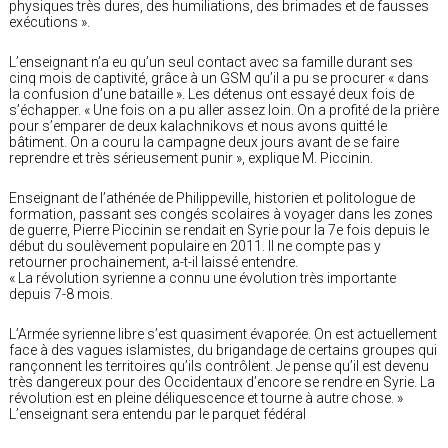
physiques très dures, des humiliations, des brimades et de fausses
exécutions ».
L’enseignant n’a eu qu’un seul contact avec sa famille durant ses
cinq mois de captivité, grâce à un GSM qu’il a pu se procurer « dans
la confusion d’une bataille ». Les détenus ont essayé deux fois de
s’échapper. « Une fois on a pu aller assez loin. On a profité de la prière
pour s’emparer de deux kalachnikovs et nous avons quitté le
bâtiment. On a couru la campagne deux jours avant de se faire
reprendre et très sérieusement punir », explique M. Piccinin.
Enseignant de l’athénée de Philippeville, historien et politologue de
formation, passant ses congés scolaires à voyager dans les zones
de guerre, Pierre Piccinin se rendait en Syrie pour la 7e fois depuis le
début du soulèvement populaire en 2011. Il ne compte pas y
retourner prochainement, a-t-il laissé entendre.
« La révolution syrienne a connu une évolution très importante
depuis 7-8 mois.
L’Armée syrienne libre s’est quasiment évaporée. On est actuellement
face à des vagues islamistes, du brigandage de certains groupes qui
rançonnent les territoires qu’ils contrôlent. Je pense qu’il est devenu
très dangereux pour des Occidentaux d’encore se rendre en Syrie. La
révolution est en pleine déliquescence et tourne à autre chose. »
L’enseignant sera entendu par le parquet fédéral