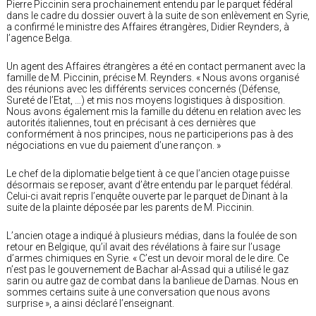
Pierre Piccinin sera prochainement entendu par le parquet fédéral
dans le cadre du dossier ouvert à la suite de son enlèvement en Syrie,
a confirmé le ministre des Affaires étrangères, Didier Reynders, à
l’agence Belga.
Un agent des Affaires étrangères a été en contact permanent avec la
famille de M. Piccinin, précise M. Reynders. « Nous avons organisé
des réunions avec les différents services concernés (Défense,
Sureté de l’Etat, …) et mis nos moyens logistiques à disposition.
Nous avons également mis la famille du détenu en relation avec les
autorités italiennes, tout en précisant à ces dernières que
conformément à nos principes, nous ne participerions pas à des
négociations en vue du paiement d’une rançon. »
Le chef de la diplomatie belge tient à ce que l’ancien otage puisse
désormais se reposer, avant d’être entendu par le parquet fédéral.
Celui-ci avait repris l’enquête ouverte par le parquet de Dinant à la
suite de la plainte déposée par les parents de M. Piccinin.
L’ancien otage a indiqué à plusieurs médias, dans la foulée de son
retour en Belgique, qu’il avait des révélations à faire sur l’usage
d’armes chimiques en Syrie. « C’est un devoir moral de le dire. Ce
n’est pas le gouvernement de Bachar al-Assad qui a utilisé le gaz
sarin ou autre gaz de combat dans la banlieue de Damas. Nous en
sommes certains suite à une conversation que nous avons
surprise », a ainsi déclaré l’enseignant.