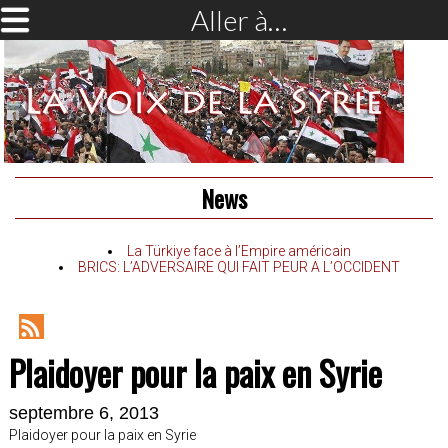
Aller à…
News
La Türkiye face à l’Empire américain
BRICS: L’ADVERSAIRE QUI FAIT PEUR A L’OCCIDENT
RSS
Plaidoyer pour la paix en Syrie
Feed
septembre 6, 2013
Plaidoyer pour la paix en Syrie