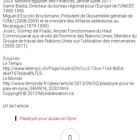
2003. Ministre égyptien des Finances, janvier-juillet 2011.
Samir Basta, Directeur du bureau régional pour l’Europe de l’UNICEF,
1990-1995.
Miguel d´Escoto Brockmann, Président de l’Assemblée générale de
l’ONU (2008-2009) et ex-ministre des Affaires extérieures au
Nicaragua (1979-1990).
José L. Gómez del Prado, Ancien Fonctionnaire du Haut
Commissariat aux droits de l’homme des Nations Unies, Membre du
Groupe de travail des Nations Unies sur l’utilisation des mercenaires
(2005-2011).
Sources :
Le Temps
http://www.letemps.ch/Page/Uuid/e2fe1cc2-13ce-11e3-8d5d-
e6ef107b6be8%7C0
Le Monde
http://www.lemonde.fr/idees/article/2013/09/02/plaidoyer-pour-la-
paix-en-syrie_3469916_3232.html
Copyright © 2013 Mondialisation.ca
Url de l’article:
Plaidoyer pour la paix en Syrie
0