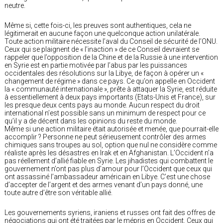
neutre.
Même si, cette fois-ci, les preuves sont authentiques, cela ne
légitimerait en aucune façon une quelconque action unilatérale.
Toute action militaire nécessite l’aval du Conseil de sécurité de l’ONU.
Ceux qui se plaignent de « l’inaction » de ce Conseil devraient se
rappeler que l’opposition de la Chine et de la Russie à une intervention
en Syrie est en partie motivée par l’abus par les puissances
occidentales des résolutions sur la Libye, de façon à opérer un «
changement de régime » dans ce pays. Ce qu’on appelle en Occident
la « communauté internationale », prête à attaquer la Syrie, est réduite
à essentiellement à deux pays importants (Etats-Unis et France), sur
les presque deux cents pays au monde. Aucun respect du droit
international n’est possible sans un minimum de respect pour ce
qu’il y a de décent dans les opinions du reste du monde.
Même si une action militaire était autorisée et menée, que pourrait-elle
accomplir ? Personne ne peut sérieusement contrôler des armes
chimiques sans troupes au sol, option que nul ne considère comme
réaliste après les désastres en Irak et en Afghanistan. L’Occident n’a
pas réellement d’allié fiable en Syrie. Les jihadistes qui combattent le
gouvernement n’ont pas plus d’amour pour l’Occident que ceux qui
ont assassiné l’ambassadeur américain en Libye. C’est une chose
d’accepter de l’argent et des armes venant d’un pays donné, une
toute autre d’être son véritable allié.
Les gouvernements syriens, iraniens et russes ont fait des offres de
négociations qui ont été traitées par le mépris en Occident. Ceux qui