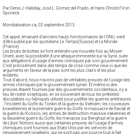
Par Denis J. Halliday, José L. Gómez del Prado, et Hans Christof Von
Sponeck
Mondialisation.ca, 02 septembre 2013
Cet appel, émanant d’anciens hauts fonctionnaires de l’ONU, vient
d’être publié par les quotidiens Le Temps(Suisse) et Le Monde
(France).
Les bruits de bottes se font entendre une nouvelle fois au Moyen
Orient, avec la possibilité d’une attaque imminente sur la Syrie, suite
aux allégations d’usage d’armes chimiques par son gouvernement.
C’est précisément dans des temps de crise comme ceux-ci que les
arguments en faveur de la paix sont les plus clairs et les plus
évidents.
Tout d’abord, nous n’avons pas de véritables preuves de l’usage des
armes chimiques par le gouvernement syrien. Et même si des
preuves étaient fournies par des gouvernements occidentaux, il y a
lieu de rester sceptiques, en se souvenant de tous les prétextes
discutables ou fabriqués utilisés pour justifier les guerres antérieures
; l’incident du Golfe du Tonkin et la guerre du Vietnam, les couveuses
koweitiennes et la première guerre du Golfe, le massacre de Racak et
la guerre du Kosovo, les armes de destruction massive irakiennes et
la deuxième guerre du Golfe, les menaces sur Benghazi et la guerre
de Libye. Notons aussi que certaines preuves de l’usage d’armes
chimiques sont fournies aux Etats-Unis par les services de
renseignement israéliens, qui ne sont pas une source tout-à-fait