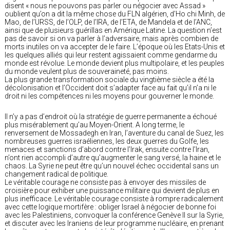
disent « nous ne pouvons pas parler ou négocier avec Assad »
oublient qu’on a dit la même chose du FLN algérien, d’Ho chi Minh, de
Mao, de l’URSS, de l’OLP, de l’IRA, de l’ETA, de Mandela et de l’ANC,
ainsi que de plusieurs guérillas en Amérique Latine. La question n’est
pas de savoir si on va parler à l’adversaire, mais après combien de
morts inutiles on va accepter de le faire. L’époque où les Etats-Unis et
les quelques alliés qui leur restent agissaient comme gendarme du
monde est révolue. Le monde devient plus multipolaire, et les peuples
du monde veulent plus de souveraineté, pas moins.
La plus grande transformation sociale du vingtième siècle a été la
décolonisation et l’Occident doit s’adapter face au fait qu’il n’a ni le
droit ni les compétences ni les moyens pour gouverner le monde.
Il n’y a pas d’endroit où la stratégie de guerre permanente a échoué
plus misérablement qu’au Moyen-Orient. A long terme, le
renversement de Mossadegh en Iran, l’aventure du canal de Suez, les
nombreuses guerres israéliennes, les deux guerres du Golfe, les
menaces et sanctions d’abord contre l’Irak, ensuite contre l’Iran,
n’ont rien accompli d’autre qu’augmenter le sang versé, la haine et le
chaos. La Syrie ne peut être qu’un nouvel échec occidental sans un
changement radical de politique.
Le véritable courage ne consiste pas à envoyer des missiles de
croisière pour exhiber une puissance militaire qui devient de plus en
plus inefficace. Le véritable courage consiste à rompre radicalement
avec cette logique mortifère : obliger Israel à négocier de bonne foi
avec les Palestiniens, convoquer la conférence Genève II sur la Syrie,
et discuter avec les Iraniens de leur programme nucléaire, en prenant