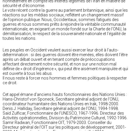
honnêtement en compte les intérêts légitimes de l’Iran en matière de
sécurité et d’économie.
Le vote récent contre la guerre au parlement britannique, ainsi que les
réactions sur les médias sociaux, reflètent un changement massif
de l’opinion publique. Nous, Occidentaux, sommes fatigués des
guerres et nous sommes prêts à rejoindre la véritable communauté
internationale, en exigeant un monde fondé sur la Charte de l’ONU, la
démilitarisation, le respect de la souveraineté nationale et l’égalité de
toutes les nations.
Les peuples en Occident veulent aussi exercer leur droit à l’auto-
détermination : si des guerres doivent être menées, elles doivent l’être
après un débat ouvert et en tenant compte de préoccupations
affectant directement notre sécurité, et non sur une notion mal
définie de « droit d’ingérence », qui peut être aisément manipulée et qui
est ouverte à tous les abus.
Il nous reste à forcer nos hommes et femmes politiques à respecter
ce droit.
Cet appel émane d’anciens hauts fonctionnaires des Nations Unies :
Hans-Christof von Sponeck, Secrétaire général adjoint de l’ONU,
coordinateur humanitaire des Nations Unies en Irak, 1998-2000.
Denis J. Halliday, Secrétaire général adjoint de l’ONU, 1994-1998.
Saïd Zulficar, Fonctionnaire de l’UNESCO, 1967-1996. Directeur des
Activités opérationnelles, Division du Patrimoine Culturel, 1992-1996.
Samir Radwan, Fonctionnaire OIT, 1979-2003. Conseiller du
Directeur général de l’OIT sur les politiques de développement, 2001-