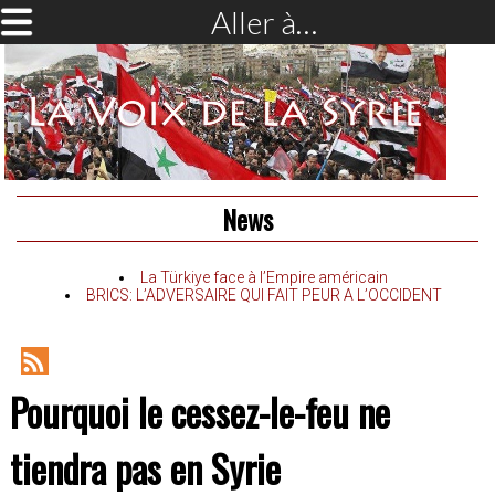
Aller à…
News
La Türkiye face à l’Empire américain
BRICS: L’ADVERSAIRE QUI FAIT PEUR A L’OCCIDENT
RSS
Pourquoi le cessez-le-feu ne
Feed
tiendra pas en Syrie