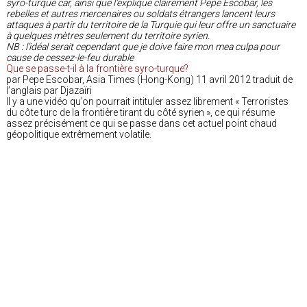
syro-turque car, ainsi que l’explique clairement Pepe Escobar, les
rebelles et autres mercenaires ou soldats étrangers lancent leurs
attaques à partir du territoire de la Turquie qui leur offre un sanctuaire
à quelques mètres seulement du territoire syrien.
NB : l’idéal serait cependant que je doive faire mon mea culpa pour
cause de cessez-le-feu durable
Que se passe-t-il à la frontière syro-turque?
par Pepe Escobar, Asia Times (Hong-Kong) 11 avril 2012 traduit de
l’anglais par Djazaïri
Il y a une vidéo qu’on pourrait intituler assez librement « Terroristes
du côte turc de la frontière tirant du côté syrien », ce qui résume
assez précisément ce qui se passe dans cet actuel point chaud
géopolitique extrêmement volatile.