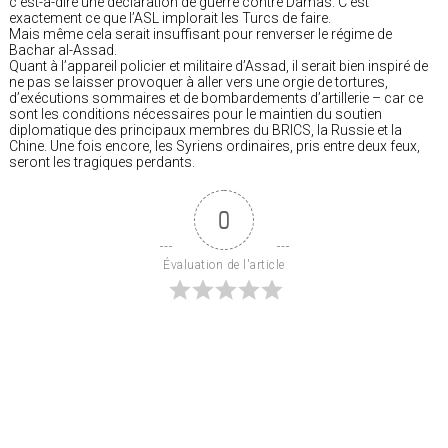
c’est-à-dire une déclaration de guerre contre Damas. C’est
exactement ce que l’ASL implorait les Turcs de faire.
Mais même cela serait insuffisant pour renverser le régime de
Bachar al-Assad.
Quant à l’appareil policier et militaire d’Assad, il serait bien inspiré de
ne pas se laisser provoquer à aller vers une orgie de tortures,
d’exécutions sommaires et de bombardements d’artillerie – car ce
sont les conditions nécessaires pour le maintien du soutien
diplomatique des principaux membres du BRICS, la Russie et la
Chine. Une fois encore, les Syriens ordinaires, pris entre deux feux,
seront les tragiques perdants.
0
Évaluation de l'article