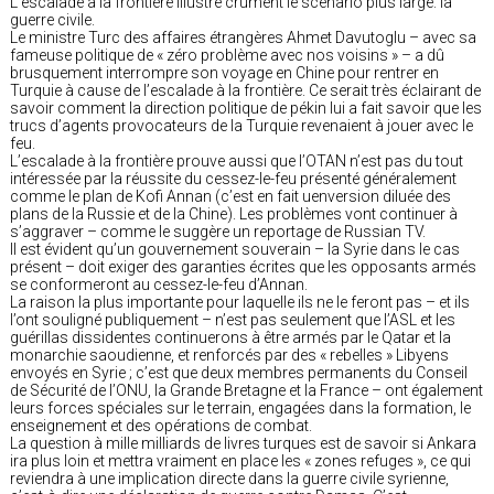
L’escalade à la frontière illustre crûment le scenario plus large: la
guerre civile.
Le ministre Turc des affaires étrangères Ahmet Davutoglu – avec sa
fameuse politique de « zéro problème avec nos voisins » – a dû
brusquement interrompre son voyage en Chine pour rentrer en
Turquie à cause de l’escalade à la frontière. Ce serait très éclairant de
savoir comment la direction politique de pékin lui a fait savoir que les
trucs d’agents provocateurs de la Turquie revenaient à jouer avec le
feu.
L’escalade à la frontière prouve aussi que l’OTAN n’est pas du tout
intéressée par la réussite du cessez-le-feu présenté généralement
comme le plan de Kofi Annan (c’est en fait uenversion diluée des
plans de la Russie et de la Chine). Les problèmes vont continuer à
s’aggraver – comme le suggère un reportage de Russian TV.
Il est évident qu’un gouvernement souverain – la Syrie dans le cas
présent – doit exiger des garanties écrites que les opposants armés
se conformeront au cessez-le-feu d’Annan.
La raison la plus importante pour laquelle ils ne le feront pas – et ils
l’ont souligné publiquement – n’est pas seulement que l’ASL et les
guérillas dissidentes continuerons à être armés par le Qatar et la
monarchie saoudienne, et renforcés par des « rebelles » Libyens
envoyés en Syrie ; c’est que deux membres permanents du Conseil
de Sécurité de l’ONU, la Grande Bretagne et la France – ont également
leurs forces spéciales sur le terrain, engagées dans la formation, le
enseignement et des opérations de combat.
La question à mille milliards de livres turques est de savoir si Ankara
ira plus loin et mettra vraiment en place les « zones refuges », ce qui
reviendra à une implication directe dans la guerre civile syrienne,