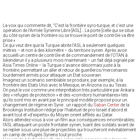
La voix qui commente dit, “C’est la frontière syro-turque, et c’est une
opération de l’Armée Syrienne Libre [ASL]… La porte [celle qui se situe
du côté syrien de la frontière où se trouve le point de contrôle va être
prise.»
Ce qui veut dire que la Turquie abrite l’ASL à seulement quelques
mètres – et non à des kilomètre – du territoire syrien. Après avoir
accueilli un centre de contrôle et de commandement de l’OTAN à
Iskenderun il y a plusieurs mois maintenant – un fait déjà signalé par
Asia Times Online – la Turquie s’avance désormais juste à la
frontière, permettant un aller et retour de guerilleros/mercenaires
lourdement armés pour attaquer un Etat souverain.
Imaginez un scénario semblable se produire, par exemple, à la
frontière des Etats Unis avec le Mexique, en Arizona ou au Texas.
On peut le voir comme une interprétation très particulière par Ankara
des « refuges de protection » et des «corridors humanitaires» tels
qu’ils sont mis en avant par le principal modèle proposé pour un
changement de régime en Syrie : un rapport du
Saban Center
de la
Brookings Institution rédigé par l’habituel de pro-Israël d’abord et
avant tout et «d’experts» du Moyen orient affiliés au Qatar.
Alors attendez-vous à voir un film aux conséquences innombrables;
l’ASL attaquant un poste frontalier syrien, tuant des soldats avant de
se replier sous une pluie de projectiles qui troucheront inévitablement
un camp de réfugiés Syriens tout proche.