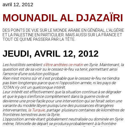
avril 12, 2012
MOUNADIL AL DJAZAÏRI
DES POINTS DE VUE SUR LE MONDE ARABE EN GÉNÉRAL, L’ALGÉRIE
ET LA PALESTINE EN PARTICULIER. MAIS AUSSI SUR LA FRANCE ET
TOUT CE QUI ME PASSERA PAR LA TÊTE.
JEUDI, AVRIL 12, 2012
Les hostilités semblent
s’être arrêtées ce matin
en Syrie. Maintenant, la
question est de sa voir su le cessez-le-feu va tenir, permettant ainsi
l’amorce d’une solution politique.
Rien n’est moins sûr et il est probable que le cessez-le-feu ne tiendra
pas bien longtemps parce que ni l‘opposition armée, ni les pays de
l’OTAN n’y ont un quelconque intérêt.
Leur intérêt est effectivement que la situation continue à se dégrader
et que le pays s’enfonce complètement dans la guerre civile et
devienne une proie facile pour une intervention qui se ferait selon une
variante du modèle libyen puisqu’une des puissances étrangères
intervenantes,
la Turquie
, partage plusieurs centaines de kilomètres de
frontières terrestres avec la Syrie.
L’opposition armée étant globalement neutralisée ou dominée en Syrie
même, l’étincelle de départ se produira probablement à la frontière