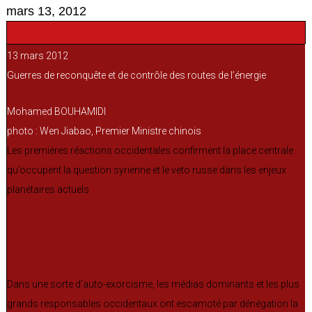
mars 13, 2012
13 mars 2012
Guerres de reconquête et de contrôle des routes de l’énergie
Mohamed BOUHAMIDI
photo : Wen Jiabao, Premier Ministre chinois
Les premières réactions occidentales confirment la place centrale
qu’occupent la question syrienne et le veto russe dans les enjeux
planétaires actuels.
Dans une sorte d’auto-exorcisme, les médias dominants et les plus
grands responsables occidentaux ont escamoté par dénégation la