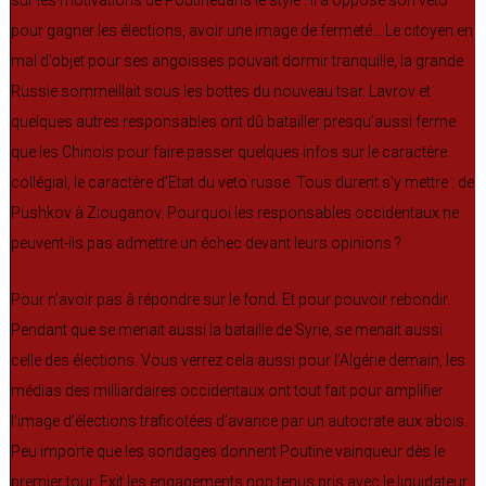
pour gagner les élections, avoir une image de fermeté… Le citoyen en
mal d’objet pour ses angoisses pouvait dormir tranquille, la grande
Russie sommeillait sous les bottes du nouveau tsar. Lavrov et
quelques autres responsables ont dû batailler presqu’aussi ferme
que les Chinois pour faire passer quelques infos sur le caractère
collégial, le caractère d’Etat du veto russe. Tous durent s’y mettre : de
Pushkov à Ziouganov. Pourquoi les responsables occidentaux ne
peuvent-ils pas admettre un échec devant leurs opinions ?
Pour n’avoir pas à répondre sur le fond. Et pour pouvoir rebondir.
Pendant que se menait aussi la bataille de Syrie, se menait aussi
celle des élections. Vous verrez cela aussi pour l’Algérie demain, les
médias des milliardaires occidentaux ont tout fait pour amplifier
l’image d’élections traficotées d’avance par un autocrate aux abois.
Peu importe que les sondages donnent Poutine vainqueur dès le
premier tour. Exit les engagements non tenus pris avec le liquidateur