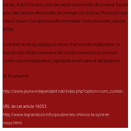
est élu, et qu’il n’a donc plus de raison personnelle de soutenir Assad
pour des raisons électorales, de changer sur la Syrie. Plus butor que
cela tu meurs ! La réponse a été immédiate. La Russie a des raisons
d’Etat.
C’est bien la clé qui explique le retour d’un monde multipolaire : le
besoin vital d’Etats nationaux liés à leurs nations pour survivre
contre une mondialisation capitaliste américaine et dévastatrice.
M. Bouhamidi
http://www.jeune-independant.net/index.php?option=com_conten…
URL de cet article 16053
http://www.legrandsoir.info/poutine-les-chinois-la-syrie-et-
nous.html