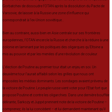
Gorbatchev de dissoudre l’OTAN après la dissolution du Pacte de
Varsovie, de laisser à la Russie une zone d’influence qui
correspondrait à l’ex-Union soviétique…
Bien au contraire, aussi bien en Asie centrale sur ses frontières
européennes, l’OTAN encercle la Russie et cherche à la réduire à une
colonie en laminant par les politiques des oligarques qu’Eltsine a
mis au pouvoir et par les menées d’une révolution de couleur.
L’élection de Poutine au premier tour était un enjeu en soi. Un
deuxième tour l’aurait affaibli selon les grilles que nous ont
imposées les médias dominants. Les sondages avaient prévenu de
la victoire de Poutine. Le peuple russe vient voter pour l’Etat fort que
propose Poutine et contre les oligarchies. Dans une dernière bouffée
délirante, Sarkozy et Juppé prennent note de la victoire de Poutine –
comprenez, ils la lui concèdent – et lui demandent maintenant qu’il