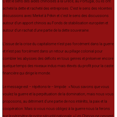
C’est le sens des aides chinoises à la Grèce, au Portugal, où ils ont
acheté la dette et racheté des entreprises. C’est le sens des récentes
discussions avec Merkel à Pékin et c’est le sens des discussions
autour d’un apport chinois au Fonds de stabilisation européen et
autour d’un rachat d’une partie de la dette souveraine.
L’issue de la crise du capitalisme n’est pas forcément dans la guerre
et n’est pas forcément dans un retour au pillage colonial pour
combler les abysses des déficits en tous genres et préserver encore
quelque temps des niveaux indus mais élevés du profit pour la caste
financière qui dirige le monde.
Le message est – répétons-le – limpide : « Nous savons que vous
voulez la guerre et la perpétuation de la domination, mais nous vous
proposons, au détriment d’une partie de nos intérêts, la paix et la
coopération. Mais si vous nous obligez à la guerre nous la ferons
sur le périmètre de notre sécurité nationale. » Les Chinois ne cessent