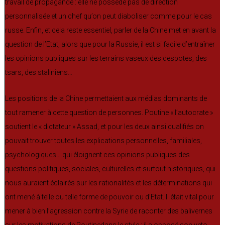
travail de propagande : elle ne possède pas de direction
personnalisée et un chef qu’on peut diaboliser comme pour le cas
russe. Enfin, et cela reste essentiel, parler de la Chine met en avant la
question de l’Etat, alors que pour la Russie, il est si facile d’entraîner
les opinions publiques sur les terrains vaseux des despotes, des
tsars, des staliniens…
Les positions de la Chine permettaient aux médias dominants de
tout ramener à cette question de personnes. Poutine « l’autocrate »
soutient le « dictateur » Assad, et pour les deux ainsi qualifiés on
pouvait trouver toutes les explications personnelles, familiales,
psychologiques… qui éloignent ces opinions publiques des
questions politiques, sociales, culturelles et surtout historiques, qui
nous auraient éclairés sur les rationalités et les déterminations qui
ont mené à telle ou telle forme de pouvoir ou d’Etat. Il était vital pour
mener à bien l’agression contre la Syrie de raconter des balivernes
sur les motivations de Poutinedans le style : il a opposé son veto