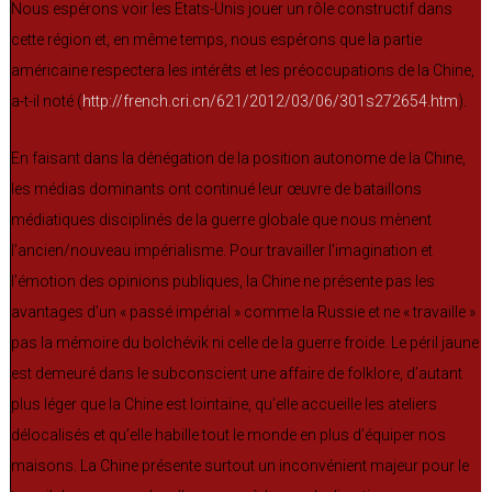
Nous espérons voir les Etats-Unis jouer un rôle constructif dans
cette région et, en même temps, nous espérons que la partie
américaine respectera les intérêts et les préoccupations de la Chine,
a-t-il noté (
http://french.cri.cn/621/2012/03/06/301s272654.htm
).
En faisant dans la dénégation de la position autonome de la Chine,
les médias dominants ont continué leur œuvre de bataillons
médiatiques disciplinés de la guerre globale que nous mènent
l’ancien/nouveau impérialisme. Pour travailler l’imagination et
l’émotion des opinions publiques, la Chine ne présente pas les
avantages d’un « passé impérial » comme la Russie et ne « travaille »
pas la mémoire du bolchévik ni celle de la guerre froide. Le péril jaune
est demeuré dans le subconscient une affaire de folklore, d’autant
plus léger que la Chine est lointaine, qu’elle accueille les ateliers
délocalisés et qu’elle habille tout le monde en plus d’équiper nos
maisons. La Chine présente surtout un inconvénient majeur pour le