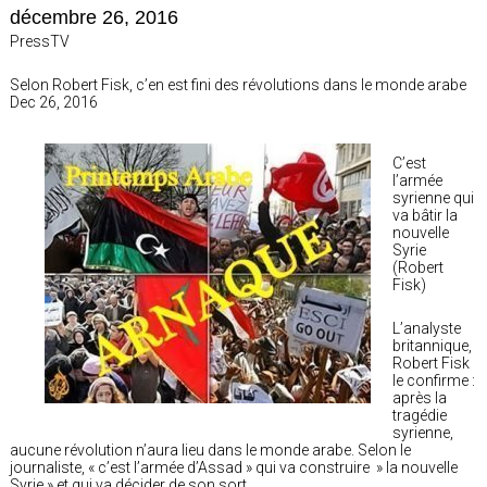
décembre 26, 2016
PressTV
Selon Robert Fisk, c’en est fini des révolutions dans le monde arabe
Dec 26, 2016
C’est
l’armée
syrienne qui
va bâtir la
nouvelle
Syrie
(Robert
Fisk)
L’analyste
britannique,
Robert Fisk
le confirme :
après la
tragédie
syrienne,
aucune révolution n’aura lieu dans le monde arabe. Selon le
journaliste, « c’est l’armée d’Assad » qui va construire » la nouvelle
Syrie » et qui va décider de son sort.