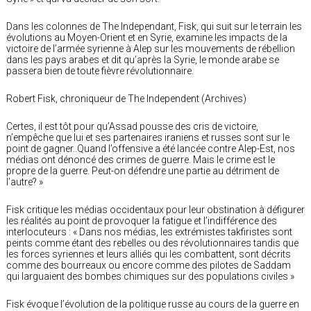
Dans les colonnes de The Independant, Fisk, qui suit sur le terrain les
évolutions au Moyen-Orient et en Syrie, examine les impacts de la
victoire de l’armée syrienne à Alep sur les mouvements de rébellion
dans les pays arabes et dit qu’après la Syrie, le monde arabe se
passera bien de toute fièvre révolutionnaire.
Robert Fisk, chroniqueur de The Independent (Archives)
Certes, il est tôt pour qu’Assad pousse des cris de victoire,
n’empêche que lui et ses partenaires iraniens et russes sont sur le
point de gagner..Quand l’offensive a été lancée contre Alep-Est, nos
médias ont dénoncé des crimes de guerre. Mais le crime est le
propre de la guerre. Peut-on défendre une partie au détriment de
l’autre? »
Fisk critique les médias occidentaux pour leur obstination à défigurer
les réalités au point de provoquer la fatigue et l’indifférence des
interlocuteurs : « Dans nos médias, les extrémistes takfiristes sont
peints comme étant des rebelles ou des révolutionnaires tandis que
les forces syriennes et leurs alliés qui les combattent, sont décrits
comme des bourreaux ou encore comme des pilotes de Saddam
qui larguaient des bombes chimiques sur des populations civiles »
Fisk évoque l’évolution de la politique russe au cours de la guerre en