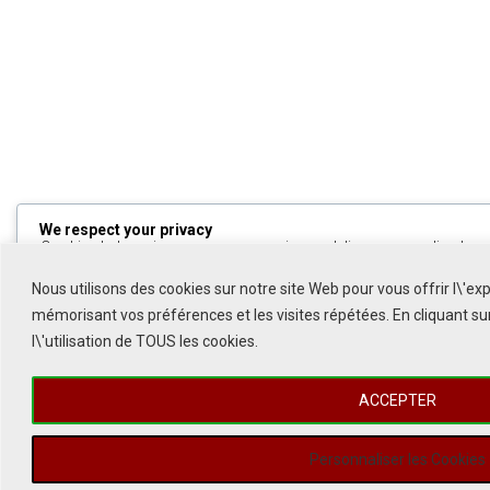
We respect your privacy
Cookies help us improve your experience, deliver personalized cont
can choose which cookies to allow by clicking
Customize
. Click
All
to decline non-essential cookies.
Nous utilisons des cookies sur notre site Web pour vous offrir l\'ex
mémorisant vos préférences et les visites répétées. En cliquant s
Customize
l\'utilisation de TOUS les cookies.
Reject All
ACCEPTER
Accept All
Powered by
Personnaliser les Cookies