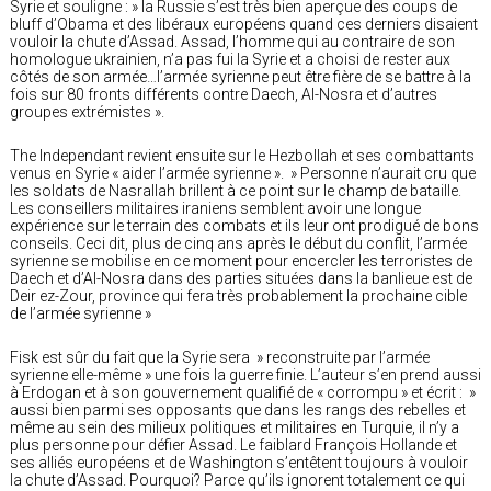
Syrie et souligne : » la Russie s’est très bien aperçue des coups de
bluff d’Obama et des libéraux européens quand ces derniers disaient
vouloir la chute d’Assad. Assad, l’homme qui au contraire de son
homologue ukrainien, n’a pas fui la Syrie et a choisi de rester aux
côtés de son armée…l’armée syrienne peut être fière de se battre à la
fois sur 80 fronts différents contre Daech, Al-Nosra et d’autres
groupes extrémistes ».
The Independant revient ensuite sur le Hezbollah et ses combattants
venus en Syrie « aider l’armée syrienne ». » Personne n’aurait cru que
les soldats de Nasrallah brillent à ce point sur le champ de bataille.
Les conseillers militaires iraniens semblent avoir une longue
expérience sur le terrain des combats et ils leur ont prodigué de bons
conseils. Ceci dit, plus de cinq ans après le début du conflit, l’armée
syrienne se mobilise en ce moment pour encercler les terroristes de
Daech et d’Al-Nosra dans des parties situées dans la banlieue est de
Deir ez-Zour, province qui fera très probablement la prochaine cible
de l’armée syrienne »
Fisk est sûr du fait que la Syrie sera » reconstruite par l’armée
syrienne elle-même » une fois la guerre finie. L’auteur s’en prend aussi
à Erdogan et à son gouvernement qualifié de « corrompu » et écrit : »
aussi bien parmi ses opposants que dans les rangs des rebelles et
même au sein des milieux politiques et militaires en Turquie, il n’y a
plus personne pour défier Assad. Le faiblard François Hollande et
ses alliés européens et de Washington s’entêtent toujours à vouloir
la chute d’Assad. Pourquoi? Parce qu’ils ignorent totalement ce qui