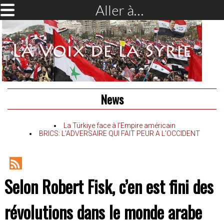
Aller à…
News
La Türkiye face à l’Empire américain
BRICS: L’ADVERSAIRE QUI FAIT PEUR A L’OCCIDENT
RSS
Selon Robert Fisk, c’en est fini des
Feed
révolutions dans le monde arabe