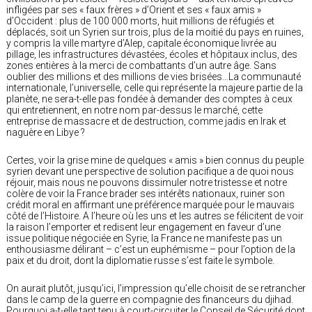
infligées par ses « faux frères » d’Orient et ses « faux amis »
d’Occident : plus de 100 000 morts, huit millions de réfugiés et
déplacés, soit un Syrien sur trois, plus de la moitié du pays en ruines,
y compris la ville martyre d’Alep, capitale économique livrée au
pillage, les infrastructures dévastées, écoles et hôpitaux inclus, des
zones entières à la merci de combattants d’un autre âge. Sans
oublier des millions et des millions de vies brisées…La communauté
internationale, l’universelle, celle qui représente la majeure partie de la
planète, ne sera-t-elle pas fondée à demander des comptes à ceux
qui entretiennent, en notre nom par-dessus le marché, cette
entreprise de massacre et de destruction, comme jadis en Irak et
naguère en Libye ?
Certes, voir la grise mine de quelques « amis » bien connus du peuple
syrien devant une perspective de solution pacifique a de quoi nous
réjouir, mais nous ne pouvons dissimuler notre tristesse et notre
colère de voir la France brader ses intérêts nationaux, ruiner son
crédit moral en affirmant une préférence marquée pour le mauvais
côté de l’Histoire. A l’heure où les uns et les autres se félicitent de voir
la raison l’emporter et redisent leur engagement en faveur d’une
issue politique négociée en Syrie, la France ne manifeste pas un
enthousiasme délirant – c’est un euphémisme – pour l’option de la
paix et du droit, dont la diplomatie russe s’est faite le symbole.
On aurait plutôt, jusqu’ici, l’impression qu’elle choisit de se retrancher
dans le camp de la guerre en compagnie des financeurs du djihad.
Pourquoi a-t-elle tant tenu à court-circuiter le Conseil de Sécurité dont