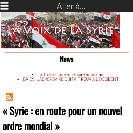
Aller à…
News
La Türkiye face à l’Empire américain
BRICS: L’ADVERSAIRE QUI FAIT PEUR A L’OCCIDENT
RSS
« Syrie : en route pour un nouvel
Feed
ordre mondial »