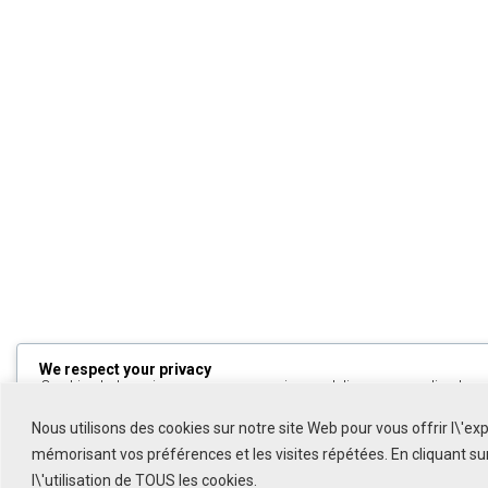
We respect your privacy
Cookies help us improve your experience, deliver personalized cont
can choose which cookies to allow by clicking
Customize
. Click
All
to decline non-essential cookies.
Nous utilisons des cookies sur notre site Web pour vous offrir l\'ex
mémorisant vos préférences et les visites répétées. En cliquant s
Customize
l\'utilisation de TOUS les cookies.