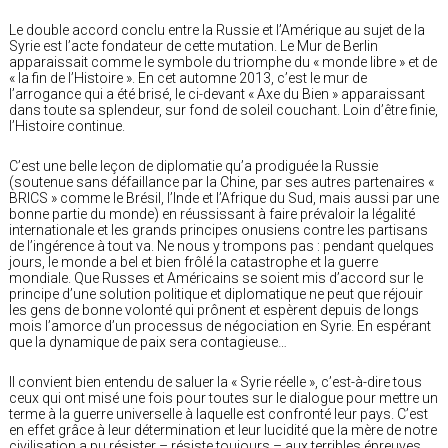
Le double accord conclu entre la Russie et l’Amérique au sujet de la
Syrie est l’acte fondateur de cette mutation. Le Mur de Berlin
apparaissait comme le symbole du triomphe du « monde libre » et de
« la fin de l’Histoire ». En cet automne 2013, c’est le mur de
l’arrogance qui a été brisé, le ci-devant « Axe du Bien » apparaissant
dans toute sa splendeur, sur fond de soleil couchant. Loin d’être finie,
l’Histoire continue.
C’est une belle leçon de diplomatie qu’a prodiguée la Russie
(soutenue sans défaillance par la Chine, par ses autres partenaires «
BRICS » comme le Brésil, l’Inde et l’Afrique du Sud, mais aussi par une
bonne partie du monde) en réussissant à faire prévaloir la légalité
internationale et les grands principes onusiens contre les partisans
de l’ingérence à tout va. Ne nous y trompons pas : pendant quelques
jours, le monde a bel et bien frôlé la catastrophe et la guerre
mondiale. Que Russes et Américains se soient mis d’accord sur le
principe d’une solution politique et diplomatique ne peut que réjouir
les gens de bonne volonté qui prônent et espèrent depuis de longs
mois l’amorce d’un processus de négociation en Syrie. En espérant
que la dynamique de paix sera contagieuse…
Il convient bien entendu de saluer la « Syrie réelle », c’est-à-dire tous
ceux qui ont misé une fois pour toutes sur le dialogue pour mettre un
terme à la guerre universelle à laquelle est confronté leur pays. C’est
en effet grâce à leur détermination et leur lucidité que la mère de notre
civilisation a pu résister – résiste toujours – aux terribles épreuves