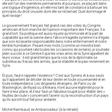
elle est l’un des membres permanents et pourquoi, se plaçant dans
une logique d’ingérence, a-t-elle mis tant de constance à bafouer les
principes du droit onusien dont elle se réclamait. Quel dommage et
quel ravage !
Le gouvernement français fait grand cas des votes du Congrès
américain et bon marché de l’opinion majoritaire des Français. Il a
grand tort. Sa politique est aussi injuste qu’immorale et la part de
culpabilité qui est la sienne dans l’atroce tragédie syrienne n’a d’égale
que son écrasante responsabilité dans notre enfermement et notre
terrible humiliation. Pesant mes mots (comme un ministre bien
connu qui pourtant rate toutes les occasions de se taire), je souhaite
plein succès à ce Genève II que les vrais amis de la Syrie appellent de
leurs voeux : il est grand temps que la voix de la diplomatie se
substitue au fracas des armes, que la stabilité et la paix reviennent en
Syrie.
Et puis, faut-il rappeler l’évidence ? C’est aux Syriens et à eux seuls
qu’il appartient de décider de leur destin en toute souveraineté et en
toute indépendance. Les dirigeants étrangers, de Paris ou de
Washington, de Riyad ou d’Ankara, n’ont aucune légitimité pour le
faire à leur place, et il leur faut un fabuleux toupet pour établir des «
feuilles de route » concernant l’avenir ou la reconstruction d’un pays
qu’ils auront tout fait pour anéantir.
Michel Raimbaud, ex-Ambassadeur (à la retraite)