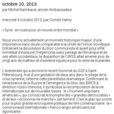
octobre 10, 2013
par Michel Raimbaud, ancien Ambassadeur
mercredi 9 octobre 2013, par Comité Valmy
« Syrie : en route pour un nouvel ordre mondial »
Nous vivons actuellement un moment historique majeur, d’une
importance sans doute comparable à la chute de l’Union Soviétique.
Entraînant la dissolution du bloc communiste et ayant pour effet
immédiat d’instaurer l’hégémonie sans partage de l’Amérique et de
ses alliés occidentaux, la disparition de l’URSS allait amener plus de
vingt ans de malheur et d’extrême injustice pour le reste de la planète.
L’évènement qui a dominé le récent Sommet du G20 à Saint-
Pétersbourg, fruit d’une gestation de deux ans dans le sillage de la
crise syrienne, referme cette parenthèse dramatique. Confirmant la
renaissance de la Russie et l’émergence du bloc des BRICS à
direction russo-chinoise, il symbolise la recomposition de la vie
internationale sur de nouvelles bases : le « moment unipolaire
américain », qui consacrait le triomphe des « grandes démocraties »
et de leur « économie de marché », est terminé. C’est le glas qui sonne
pour la plus grande escroquerie politique de l’ère contemporaine : la «
communauté internationale » franco-anglo-américaine est
agonisante.