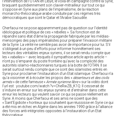
l’intervention de l’OTAN en Libye, le voilà en campagne contre la Syrie,
braquant quotidiennement son clavier-mitrailleur sur tout ce qui
s’oppose en Syrie aux plans de l’impérialisme, de la réaction
monarcho-théocratique arabe conduite par ces régimes très
démocratiques que sont le Qatar et l’Arabie Saoudite.
Cherfaoui ne se pose apparemment pas de question sur l’identité
idéologique et politique de ces « rebelles ». Sa fonction est de
répandre sans état d’âme la propagande fabriquée par les médias-
mensonges des pays impérialistes pour préparer l’invasion militaire
de la Syrie. La vérité ne semble pas avoir de importance pour lui. S’il
s’obligeait à un peu d’efforts pour informer honnêtement ses
lecteurs des véritables enjeux syriens, il se serait rendu compte que
les «
rebelles
» – avec lesquels il sympathise article après article –
n’ont pu s’emparer du poste frontière qu’avec la complicité des
autorités islamo-réactionnaires turques à la botte de l’OTAN. Il se
serait surtout rendu compte que ce sont des islamistes entrés en
Syrie pour proclamer l’instauration d’un Etat islamique. Cherfaoui n’a
qu’a visionner et à écouter les propos des «
déserteurs et des civils
armés
» de cette fameuse «
Armée syrienne libre
» sur la vidéo dont
l’url est : youtube.com/watch ?v=CheRwZB_K1Q. Il cesserait de
s’induire en erreur sur les enjeux syriens et d’entraîner dans cette
erreur les lecteurs qui veulent savoir ce qui se passe réellement en
Syrie. A moins que Cherfaoui et ses amis ne soient que des
« Sant’Egidiote » honteux qui souhaitent que réussisse en Syrie ce qui
a été mis en échec en Algérie dans les années 1990 grâce à l’alliance
des forces anti-intégristes opposées à l’instauration d’un Etat
théocratique.