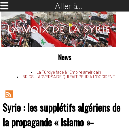
Aller à…
News
La Türkiye face à l’Empire américain
BRICS: L’ADVERSAIRE QUI FAIT PEUR A L’OCCIDENT
RSS
Syrie : les supplétifs algériens de
Feed
la propagande « islamo »-