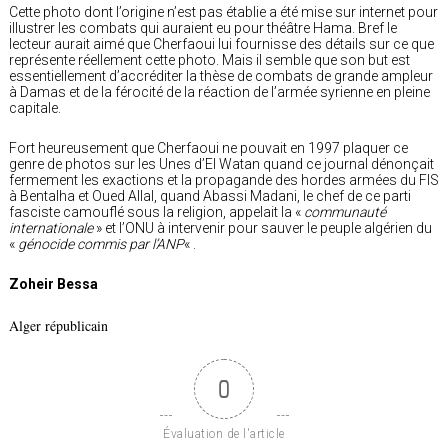
Cette photo dont l’origine n’est pas établie a été mise sur internet pour
illustrer les combats qui auraient eu pour théâtre Hama. Bref le
lecteur aurait aimé que Cherfaoui lui fournisse des détails sur ce que
représente réellement cette photo. Mais il semble que son but est
essentiellement d’accréditer la thèse de combats de grande ampleur
à Damas et de la férocité de la réaction de l’armée syrienne en pleine
capitale.
Fort heureusement que Cherfaoui ne pouvait en 1997 plaquer ce
genre de photos sur les Unes d’El Watan quand ce journal dénonçait
fermement les exactions et la propagande des hordes armées du FIS
à Bentalha et Oued Allal, quand Abassi Madani, le chef de ce parti
fasciste camouflé sous la religion, appelait la «
communauté
internationale
» et l’ONU à intervenir pour sauver le peuple algérien du
«
génocide commis par l’ANP
« .
Zoheir Bessa
Alger républicain
0
Évaluation de l'article