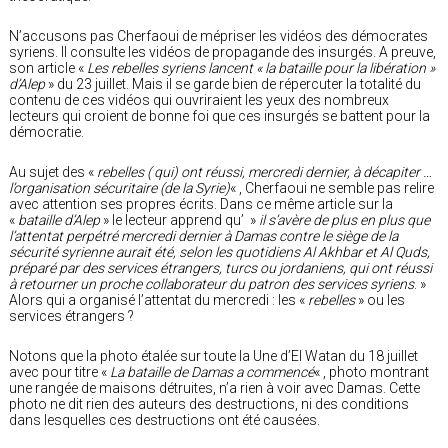
N’accusons pas Cherfaoui de mépriser les vidéos des démocrates
syriens. Il consulte les vidéos de propagande des insurgés. A preuve,
son article «
Les rebelles syriens lancent « la bataille pour la libération »
d’Alep
» du 23 juillet. Mais il se garde bien de répercuter la totalité du
contenu de ces vidéos qui ouvriraient les yeux des nombreux
lecteurs qui croient de bonne foi que ces insurgés se battent pour la
démocratie.
Au sujet des «
rebelles ( qui) ont réussi, mercredi dernier, à décapiter …
l’organisation sécuritaire (de la Syrie)
« , Cherfaoui ne semble pas relire
avec attention ses propres écrits. Dans ce même article sur la
«
bataille d’Alep
» le lecteur apprend qu’ »
il s’avère de plus en plus que
l’attentat perpétré mercredi dernier à Damas contre le siège de la
sécurité syrienne aurait été, selon les quotidiens Al Akhbar et Al Quds,
préparé par des services étrangers, turcs ou jordaniens, qui ont réussi
à retourner un proche collaborateur du patron des services syriens
. »
Alors qui a organisé l’attentat du mercredi : les «
rebelles
» ou les
services étrangers ?
Notons que la photo étalée sur toute la Une d’El Watan du 18 juillet
avec pour titre «
La bataille de Damas a commencé
« , photo montrant
une rangée de maisons détruites, n’a rien à voir avec Damas. Cette
photo ne dit rien des auteurs des destructions, ni des conditions
dans lesquelles ces destructions ont été causées.