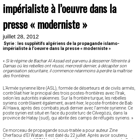
impérialiste à l’oeuvre dans la
presse « moderniste »
juillet 28, 2012
Syrie : les supplétifs algériens de la propagande islamo-
impérialiste à l’oeuvre dans la presse « moderniste »
«
Si le régime de Bachar Al Assad est parvenu à desserrer l’étreinte à
Damas où les rebelles ont réussi, mercredi dernier, à décapiter son
organisation sécuritaire, il commence néanmoins à perdre la maîtrise
des frontières.
L’Armée syrienne libre (ASL), formée de déserteurs et de civils armés,
contrôlait hier le principal des trois postes-frontières avec l’Irak,
selon les autorités irakiennes. Sur la frontière turque, les rebelles
syriens contrôlaient également, avant-hier, le poste-frontière de Bab
Al Hawa, après des combats jeudi dernier avec l’armée syrienne. Ce
poste syrien est situé en face du poste turc de Cilvegözü, dans la
province de Hatay (sud), qui abrite des camps de réfugiés syriens. »
Ce morceau de propagande sous-traitée a pour auteur Zine
Cherfaoui d’El Watan. Il est daté du 22 juillet. Après avoir soutenu