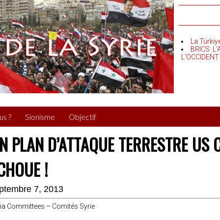
La Türkiy
BRICS: L
L’OCCIDENT
us ?
Sionisme
Objectif
N PLAN D’ATTAQUE TERRESTRE US
CHOUE !
ptembre 7, 2013
ia Committees – Comités Syrie