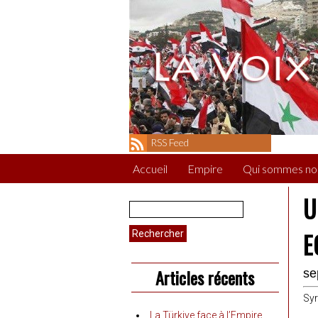
RSS Feed
Accueil
Empire
Qui sommes no
U
Rechercher :
E
Articles récents
se
Syr
La Türkiye face à l’Empire