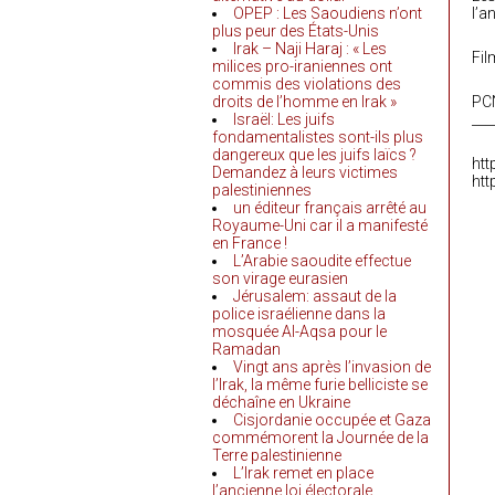
OPEP : Les Saoudiens n’ont
l’a
plus peur des États-Unis
Irak – Naji Haraj : « Les
Fi
milices pro-iraniennes ont
commis des violations des
droits de l’homme en Irak »
PC
Israël: Les juifs
___
fondamentalistes sont-ils plus
dangereux que les juifs laïcs ?
htt
Demandez à leurs victimes
htt
palestiniennes
un éditeur français arrêté au
Royaume-Uni car il a manifesté
en France !
L’Arabie saoudite effectue
son virage eurasien
Jérusalem: assaut de la
police israélienne dans la
mosquée Al-Aqsa pour le
Ramadan
Vingt ans après l’invasion de
l’Irak, la même furie belliciste se
déchaîne en Ukraine
Cisjordanie occupée et Gaza
commémorent la Journée de la
Terre palestinienne
L’Irak remet en place
l’ancienne loi électorale