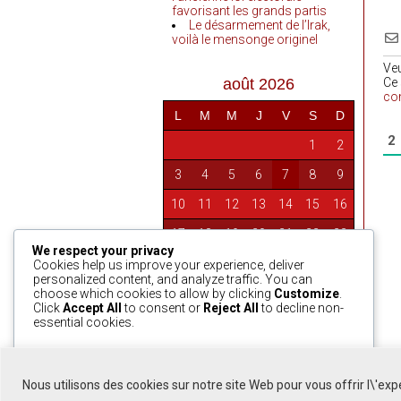
favorisant les grands partis
Le désarmement de l’Irak,
voilà le mensonge originel
Ve
août 2026
Ce 
co
L
M
M
J
V
S
D
2
1
2
3
4
5
6
7
8
9
10
11
12
13
14
15
16
17
18
19
20
21
22
23
We respect your privacy
24
25
26
27
28
29
30
Cookies help us improve your experience, deliver
personalized content, and analyze traffic. You can
31
choose which cookies to allow by clicking
Customize
.
Click
Accept All
to consent or
Reject All
to decline non-
essential cookies.
« Avr
Customize
Reject All
Accept All
Nous utilisons des cookies sur notre site Web pour vous offrir l\'ex
Powered by