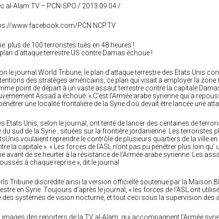
c al-Alam TV – PCN-SPO / 2013 09 04 /
tps://www.facebook.com/PCN.NCP.TV
ie: plus de 100 terroristes tués en 48 heures !
plan d’attaque terrestre US contre Damas échoue !
on le journal World Tribune, le plan d’attaque terrestre des Etats Unis cont
tentions des stratèges américains, ce plan qui visait à employer la zone fr
me point de départ à un vaste assaut terrestre contre la capitale Damas, 
vernement Assad a échoué. « C’est l’Armée arabe syrienne qui a repoussé
pénétrer une localité frontalière de la Syrie d’où devait être lancée une atta
es Etats Unis, selon le journal, ont tenté de lancer des centaines de terror
le du sud de la Syrie , situées sur la frontière jordanienne. Les terrori
tsUnis voulaient reprendre le contrôle de plusieurs quartiers de la ville e
tre la capitale ». « Les forces de l’ASL n’ont pas pu pénétrer plus loin qu’ u
ie avant de se heurter à la résistance de l’Armée arabe syrienne. Les assa
oussés à chaque reprise », dit le journal
ls Tribune discrédite ainsi la version officielle soutenue par la Maison Bl
restre en Syrie. Toujours d’après le journal, « les forces de l’ASL ont utili
 des systèmes de vision nocturne, et tout ceci sous la supervision des a
 images des reporters de la TV al-Alam, qui accompagnent l’Armée syrie