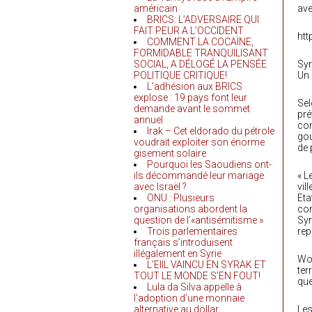
américain
ave
BRICS: L’ADVERSAIRE QUI
FAIT PEUR A L’OCCIDENT
ht
COMMENT LA COCAÏNE,
FORMIDABLE TRANQUILISANT
SOCIAL, A DÉLOGÉ LA PENSÉE
Syr
POLITIQUE CRITIQUE!
Un 
L’adhésion aux BRICS
explose : 19 pays font leur
Sel
demande avant le sommet
pré
annuel
com
Irak – Cet eldorado du pétrole
gou
voudrait exploiter son énorme
de 
gisement solaire
Pourquoi les Saoudiens ont-
ils décommandé leur mariage
« L
avec Israël ?
vil
ONU : Plusieurs
Eta
organisations abordent la
con
question de l’«antisémitisme »
Syr
Trois parlementaires
rep
français s’introduisent
illégalement en Syrie
Wor
L’EIIL VAINCU EN SYRAK ET
ter
TOUT LE MONDE S’EN FOUT!
que
Lula da Silva appelle à
l’adoption d’une monnaie
alternative au dollar
Les