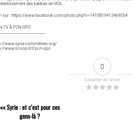
néantissement des katibas de l’ASL …
lm sur : https://www.facebook.com/photo.php?v=1410819412469554
N-TV & PCN-SPO
__________________________
p://www.syria-committees.org/
p://www.scoop.it/t/pcn-spo
0
Évaluation de l'article
««
Syrie : et c’est pour ces
gens-là ?