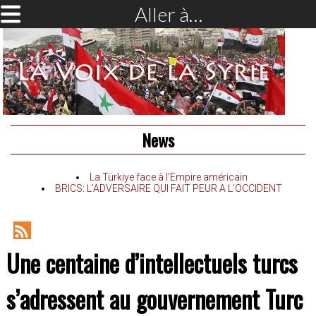
Aller à…
News
La Türkiye face à l’Empire américain
BRICS: L’ADVERSAIRE QUI FAIT PEUR A L’OCCIDENT
RSS
Une centaine d’intellectuels turcs
Feed
s’adressent au gouvernement Turc