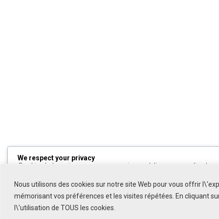
We respect your privacy
Cookies help us improve your experience, deliver personalized cont
can choose which cookies to allow by clicking
Customize
. Click
All
to decline non-essential cookies.
Nous utilisons des cookies sur notre site Web pour vous offrir l\'ex
mémorisant vos préférences et les visites répétées. En cliquant s
Customize
l\'utilisation de TOUS les cookies.