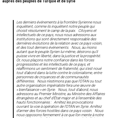
auprès des peuples de Turquie et de Syrie
Les derniers événements à la frontière Syrienne nous
inquiètent, comme ils inquiètent notre peuple qui
choisit résolument le camp de la paix. Citoyens et
intellectuels de ce pays, nous nous adressons aux
institutions qui sont directement responsable des
dernières évolutions de la relation avec ce pays voisin,
et des tout derniers événements. Nous, au moins
autant que le peuple Syrien lui-même, désirons qu’il
puisse vivre en liberté, dans la justice et la prospérité.
Or, nous plaçons notre confiance dans les forces
progressistes et les intellectuels de ce pays, et
réaffirmons un sentiment de fraternité, qui s’est noué
tout d’abord dans la lutte contre le colonialisme, entre
personnes de croyances et de communautés
différentes. Nous n’estimons pas que l’OTAN ou tout
autre organisation impérialiste fera une œuvre de
« bienfaisance » en Syrie. Nous, tout d’abord, nous
adressons au Premier Ministre, au Ministre des Affaires
étrangères et au chef d’État-major et à l’ensemble des
hauts fonctionnaires : Arrêtez les provocations
ouvrant la voie à opération de l’OTAN en Syrie. Arrêtez
d’armer des forces hostiles dans ce pays voisin. Nous
nous opposons fermement à ce que l’on mente à notre