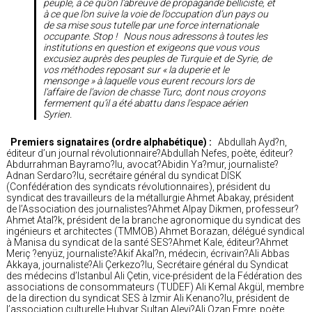
peuple, à ce qu’on l’abreuve de propagande belliciste, et
à ce que l’on suive la voie de l’occupation d’un pays ou
de sa mise sous tutelle par une force internationale
occupante. Stop ! Nous nous adressons à toutes les
institutions en question et exigeons que vous vous
excusiez auprès des peuples de Turquie et de Syrie, de
vos méthodes reposant sur « la duperie et le
mensonge » à laquelle vous eurent recours lors de
l’affaire de l’avion de chasse Turc, dont nous croyons
fermement qu’il a été abattu dans l’espace aérien
Syrien.
Premiers signataires (ordre alphabétique) :
Abdullah Ayd?n,
éditeur d’un journal révolutionnaire?Abdullah Nefes, poète, éditeur?
Abdurrahman Bayramo?lu, avocat?Abidin Ya?mur, journaliste?
Adnan Serdaro?lu, secrétaire général du syndicat DISK
(Confédération des syndicats révolutionnaires), président du
syndicat des travailleurs de la métallurgie Ahmet Abakay, président
de l’Association des journalistes?Ahmet Alpay Dikmen, professeur?
Ahmet Atal?k, président de la branche agronomique du syndicat des
ingénieurs et architectes (TMMOB) Ahmet Borazan, délégué syndical
à Manisa du syndicat de la santé SES?Ahmet Kale, éditeur?Ahmet
Meriç ?enyüz, journaliste?Akif Akal?n, médecin, écrivain?Ali Abbas
Akkaya, journaliste?Ali Çerkezo?lu, Secrétaire général du Syndicat
des médecins d’Istanbul Ali Çetin, vice-président de la Fédération des
associations de consommateurs (TUDEF) Ali Kemal Akgül, membre
de la direction du syndicat SES à Izmir Ali Kenano?lu, président de
l’association culturelle Hubyar Sultan Alevi?Ali Ozan Emre, poète,