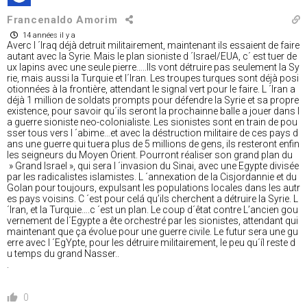
Francenaldo Amorim
14 années il y a
Averc l ´Iraq déjà detruit militairement, maintenant ils essaient de faire
autant avec la Syrie. Mais le plan sioniste d ´Israel/EUA, c´ est tuer de
ux lapins avec une seule pierre…..Ils vont détruire pas seulement la Sy
rie, mais aussi la Turquie et l´Iran. Les troupes turques sont déjà posi
otionnées à la frontière, attendant le signal vert pour le faire. L ´Iran a
déjà 1 million de soldats prompts pour défendre la Syrie et sa propre
existence, pour savoir qu´ils seront la prochainne balle a jouer dans l
a guerre sioniste neo-colonialiste. Les sionistes sont en train de pou
sser tous vers l ´abime…et avec la déstruction militaire de ces pays d
ans une guerre qui tuera plus de 5 millions de gens, ils resteront enfin
les seigneurs du Moyen Orient. Pourront réaliser son grand plan du
» Grand Israel », qui sera l ´invasion du Sinai, avec une Egypte divisée
par les radicalistes islamistes. L ´annexation de la Cisjordannie et du
Golan pour toujours, expulsant les populations locales dans les autr
es pays voisins. C ´est pour celá qu’ils cherchent a détruire la Syrie. L
´Iran, et la Turquie….c ´est un plan. Le coup d´êtat contre L’ancien gou
vernement de l´Egypte a ête orchestré par les sionistes, attendant qui
maintenant que ça évolue pour une guerre civile. Le futur sera une gu
erre avec l ´EgYpte, pour les détruire militairement, le peu qu´íl reste d
u temps du grand Nasser..
.
0