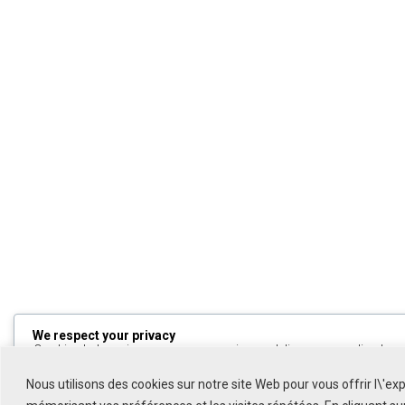
We respect your privacy
Cookies help us improve your experience, deliver personalized cont
can choose which cookies to allow by clicking
Customize
. Click
All
to decline non-essential cookies.
Nous utilisons des cookies sur notre site Web pour vous offrir l\'ex