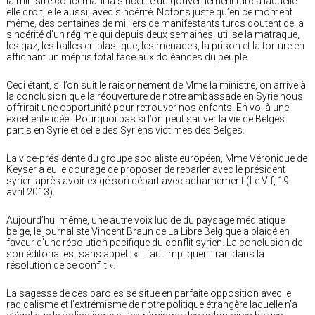
la ministre concernant la sincérité du gouvernement turc à laquelle
elle croit, elle aussi, avec sincérité. Notons juste qu’en ce moment
même, des centaines de milliers de manifestants turcs doutent de la
sincérité d’un régime qui depuis deux semaines, utilise la matraque,
les gaz, les balles en plastique, les menaces, la prison et la torture en
affichant un mépris total face aux doléances du peuple.
Ceci étant, si l’on suit le raisonnement de Mme la ministre, on arrive à
la conclusion que la réouverture de notre ambassade en Syrie nous
offrirait une opportunité pour retrouver nos enfants. En voilà une
excellente idée ! Pourquoi pas si l’on peut sauver la vie de Belges
partis en Syrie et celle des Syriens victimes des Belges.
La vice-présidente du groupe socialiste européen, Mme Véronique de
Keyser a eu le courage de proposer de reparler avec le président
syrien après avoir exigé son départ avec acharnement (Le Vif, 19
avril 2013).
Aujourd’hui même, une autre voix lucide du paysage médiatique
belge, le journaliste Vincent Braun de La Libre Belgique a plaidé en
faveur d’une résolution pacifique du conflit syrien. La conclusion de
son éditorial est sans appel : « Il faut impliquer l’Iran dans la
résolution de ce conflit ».
La sagesse de ces paroles se situe en parfaite opposition avec le
radicalisme et l’extrémisme de notre politique étrangère laquelle n’a