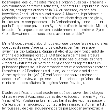
bosniaques, des journalistes français, britanniques ou « israéliens »,
des fondations caritatives salafistes, le sénateur US républicain John
McCain, des agents arabes de la CIA, du mossad, les députés
koweïtiens Abdel Halim Mourad et Adel Al Mawada, le prédicateur
génocidaire Adnan Arour et bien d’autres chefs de guerre religieux,
bref toutes les composantes de la Croisade anti-syrienne passent
par la Turquie pour pavaner en Syrie. Mais d’après la ministre Milquet,
les autorités turques ne peuvent « évidemment » pas entrer en Syrie.
Croit-elle vraiment que nous allons avaler cette fable ?
Mme Milquet devrait d’abord nous expliquer ce que faisaient alors les
quelques dizaines d’agents turcs capturés par l’armée arabe
syrienne à Idlib, Lattaquié, Raqqah et Alep et qui serviront bientôt de
monnaie d’échanges lorsque l’Etat turc aura calmé ses ardeurs
guerrières contre la Syrie. Ne sait-elle donc pas que tous les chefs
« rebelles » influents du Nord de la Syrie sont des agents turcs en
puissance placés sous le commandement et la protection directe de
l’armée turque ? Pendant plus d’un an, l’ex-chef de la soi-disant
Armée syrienne libre (ASL) Riyad Assaad ne pouvait même pas
accorder d’interview à la presse sans l’autorisation préalable du
ministre turc des affaires étrangères Ahmet Davutoglu.
D’autre part, l’Etat turc sait exactement où se trouvent les 9 otages
chiites enlevés à Azaz ainsi que les deux évêques chrétiens Mgr Paul
Yazici et Mgr Youhanna Ibrahim. Les familles des victimes passent
d’ailleurs par la Turquie pour contacter les ravisseurs. Autrement dit,
le trousseau de clés jalousement gardé par Erdogan permettrait la