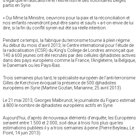
d’égal que le radicalisme et l’extrémisme des volontaires belges
partis en Syrie.
« Oui Mme la Ministre, oeuvrons pour la paix et la réconciliation et
nos enfants reviendront peut-être sains et saufs » a-t-on envie de lui
dire, si la fin du conflit syrien eut été sa réelle intention.
Pendant ce temps, la fabrique du terrorisme tourne à plein régime.
Au début du mois d’avril 2013, le Centre international pour l’étude de
la radicalisation (ICSR) du King’s College de Londres annonçait que
140 à 600 jeunes ont été recrutés par des cellules djihadistes actives
dans des pays européens comme la France, l’Angleterre, la Belgique,
le Danemark ou les Pays-Bas.
Trois semaines plus tard, le spécialiste européen de l’anti-terrorisme
Gilles de Kerchove évoquait la présence de 500 djihadistes
européens en Syrie (Martine Gozlan, Marianne, 25 avril 2013).
Le 21 mai 2013, Georges Malbrunot, le journaliste du Figaro estimait
à 800 le nombre de djihadistes européens actifs en Syrie.
Aujourd’hui, d’après de nouveaux éléments d’enquête, les Européens
seraient entre 1.500 et 2.000, soit deux à trois fois plus que les
estimations publiées il y a trois semaines à peine (Pierre Beyleau, Le
Point, 14 juin 2013).