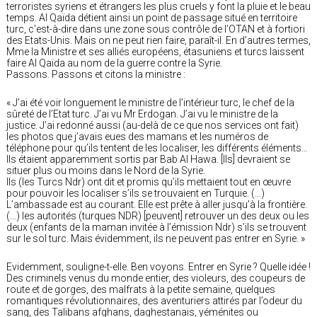
terroristes syriens et étrangers les plus cruels y font la pluie et le beau
temps. Al Qaïda détient ainsi un point de passage situé en territoire
turc, c’est-à-dire dans une zone sous contrôle de l’OTAN et à fortiori
des Etats-Unis. Mais on ne peut rien faire, paraît-il. En d’autres termes,
Mme la Ministre et ses alliés européens, étasuniens et turcs laissent
faire Al Qaïda au nom de la guerre contre la Syrie.
Passons. Passons et citons la ministre :
« J’ai été voir longuement le ministre de l’intérieur turc, le chef de la
sûreté de l’Etat turc. J’ai vu Mr Erdogan. J’ai vu le ministre de la
justice. J’ai redonné aussi (au-delà de ce que nos services ont fait)
les photos que j’avais eues des mamans et les numéros de
téléphone pour qu’ils tentent de les localiser, les différents éléments…
Ils étaient apparemment sortis par Bab Al Hawa. [Ils] devraient se
situer plus ou moins dans le Nord de la Syrie.
Ils (les Turcs Ndr) ont dit et promis qu’ils mettaient tout en œuvre
pour pouvoir les localiser s’ils se trouvaient en Turquie. (…)
L’ambassade est au courant. Elle est prête à aller jusqu’à la frontière.
(…) les autorités (turques NDR) [peuvent] retrouver un des deux ou les
deux (enfants de la maman invitée à l’émission Ndr) s’ils se trouvent
sur le sol turc. Mais évidemment, ils ne peuvent pas entrer en Syrie. »
Evidemment, souligne-t-elle. Ben voyons. Entrer en Syrie ? Quelle idée !
Des criminels venus du monde entier, des violeurs, des coupeurs de
route et de gorges, des malfrats à la petite semaine, quelques
romantiques révolutionnaires, des aventuriers attirés par l’odeur du
sang, des Talibans afghans, daghestanais, yéménites ou