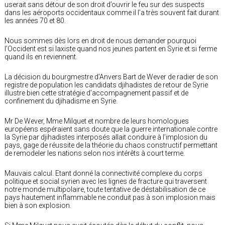
userait sans détour de son droit d’ouvrir le feu sur des suspects
dans les aéroports occidentaux comme il l’a très souvent fait durant
les années 70 et 80.
Nous sommes dès lors en droit de nous demander pourquoi
l’Occident est si laxiste quand nos jeunes partent en Syrie et si ferme
quand ils en reviennent.
La décision du bourgmestre d’Anvers Bart de Wever de radier de son
registre de population les candidats djihadistes de retour de Syrie
illustre bien cette stratégie d’accompagnement passif et de
confinement du djihadisme en Syrie.
Mr De Wever, Mme Milquet et nombre de leurs homologues
européens espéraient sans doute que la guerre internationale contre
la Syrie par djihadistes interposés allait conduire à l’implosion du
pays, gage de réussite de la théorie du chaos constructif permettant
de remodeler les nations selon nos intérêts à court terme.
Mauvais calcul. Etant donné la connectivité complexe du corps
politique et social syrien avec les lignes de fracture qui traversent
notre monde multipolaire, toute tentative de déstabilisation de ce
pays hautement inflammable ne conduit pas à son implosion mais
bien à son explosion.