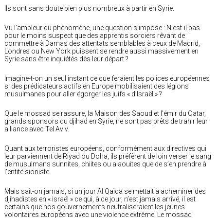
Ils sont sans doute bien plus nombreux à partir en Syrie.
Vu l’ampleur du phénomène, une question s’impose : N’est-il pas
pour le moins suspect que des apprentis sorciers rêvant de
commettre à Damas des attentats semblables à ceux de Madrid,
Londres ou New York puissent se rendre aussi massivement en
Syrie sans être inquiétés dès leur départ ?
Imagine-t-on un seul instant ce que feraient les polices européennes
si des prédicateurs actifs en Europe mobilisaient des légions
musulmanes pour aller égorger les juifs « d’Israël » ?
Que le mossad se rassure, la Maison des Saoud et l’émir du Qatar,
grands sponsors du djihad en Syrie, ne sont pas prêts de trahir leur
alliance avec Tel Aviv.
Quant aux terroristes européens, conformément aux directives qui
leur parviennent de Riyad ou Doha, ils préfèrent de loin verser le sang
de musulmans sunnites, chiites ou alaouites que de s’en prendre à
l’entité sioniste.
Mais sait-on jamais, si un jour Al Qaïda se mettait à acheminer des
djihadistes en « israël » ce qui, à ce jour, n’est jamais arrivé, il est
certains que nos gouvernements neutraliseraient les jeunes
volontaires européens avec une violence extrême. Le mossad