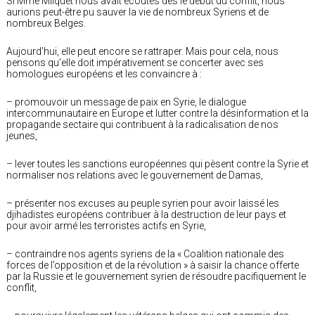
Si Mme Milquet nous avait écoutés dès le début du conflit, nous
aurions peut-être pu sauver la vie de nombreux Syriens et de
nombreux Belges.
Aujourd’hui, elle peut encore se rattraper. Mais pour cela, nous
pensons qu’elle doit impérativement se concerter avec ses
homologues européens et les convaincre à :
– promouvoir un message de paix en Syrie, le dialogue
intercommunautaire en Europe et lutter contre la désinformation et la
propagande sectaire qui contribuent à la radicalisation de nos
jeunes,
– lever toutes les sanctions européennes qui pèsent contre la Syrie et
normaliser nos relations avec le gouvernement de Damas,
– présenter nos excuses au peuple syrien pour avoir laissé les
djihadistes européens contribuer à la destruction de leur pays et
pour avoir armé les terroristes actifs en Syrie,
– contraindre nos agents syriens de la « Coalition nationale des
forces de l’opposition et de la révolution » à saisir la chance offerte
par la Russie et le gouvernement syrien de résoudre pacifiquement le
conflit,