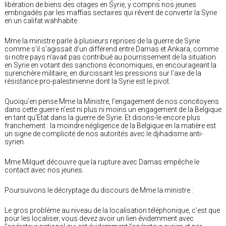
libération de biens des otages en Syrie, y compris nos jeunes
embrigadés par les maffias sectaires qui rêvent de convertir la Syrie
en un califat wahhabite.
Mme la ministre parle à plusieurs reprises de la guerre de Syrie
comme s’il s’agissait d’un différend entre Damas et Ankara, comme
si notre pays n’avait pas contribué au pourrissement de la situation
en Syrie en votant des sanctions économiques, en encourageant la
surenchère militaire, en durcissant les pressions sur l’axe de la
résistance pro-palestinienne dont la Syrie est le pivot.
Quoiqu’en pense Mme la Ministre, l’engagement de nos concitoyens
dans cette guerre n’est ni plus ni moins un engagement de la Belgique
en tant qu’Etat dans la guerre de Syrie. Et disons-le encore plus
franchement : la moindre négligence de la Belgique en la matière est
un signe de complicité de nos autorités avec le djihadisme anti-
syrien.
Mme Milquet découvre que la rupture avec Damas empêche le
contact avec nos jeunes.
Poursuivons le décryptage du discours de Mme la ministre :
Le gros problème au niveau de la localisation téléphonique, c’est que
pour les localiser, vous devez avoir un lien évidemment avec