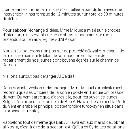
Jointe par téléphone, la ministre s’est taillée la part du lion avec une
intervention ininterrompue de 12 minutes sur un total de 30 minutes
de débat.
Pour saboter l’échange d’idées, Mme Milquet a misé sur le procès
d’intention, m’envoyant une petite phrase assassine sur mon
prétendu soutien au « régime » d’Al Assad.
Nous n’épiloguerons non pas sur ce procédé déloyal et mesquin de
la ministre mais sur le bilan de son inaction en matière de
rapatriement de nos jeunes concitoyens égarés sur le chemin de
Damas.
N’allons surtout pas déranger Al Qaïda !
Dans son intervention radiophonique, Mme Milquet a implicitement
reconnu que ses officiers de liaison en poste en Turquie ont brassé
du vent. Du vent parce que, d’après elle, pour retrouver les jeunes
Belges, l’on ne peut aller au delà de Bab Al Hawa, littéralement la Porte
du Vent en arabe, le principal poste-frontière turco-syrien situé dans
la province du Hatay.
Rappelons tout de même que Bab Al Hawa est aux mains de Jobhat
al Nosra, c’est-à-dire de la section d’Al Qaïda en Syrie. Les bataillons