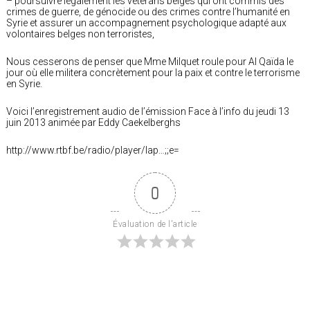
– poursuivre légalement les vétérans belges qui ont commis des
crimes de guerre, de génocide ou des crimes contre l’humanité en
Syrie et assurer un accompagnement psychologique adapté aux
volontaires belges non terroristes,
Nous cesserons de penser que Mme Milquet roule pour Al Qaïda le
jour où elle militera concrètement pour la paix et contre le terrorisme
en Syrie.
Voici l’enregistrement audio de l’émission Face à l’info du jeudi 13
juin 2013 animée par Eddy Caekelberghs
http://www.rtbf.be/radio/player/lap…;;e=
0
Évaluation de l'article