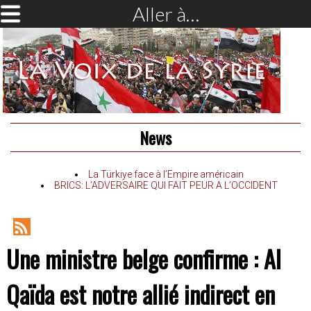
Aller à…
News
La Türkiye face à l’Empire américain
BRICS: L’ADVERSAIRE QUI FAIT PEUR A L’OCCIDENT
RSS
Une ministre belge confirme : Al
Feed
Qaïda est notre allié indirect en