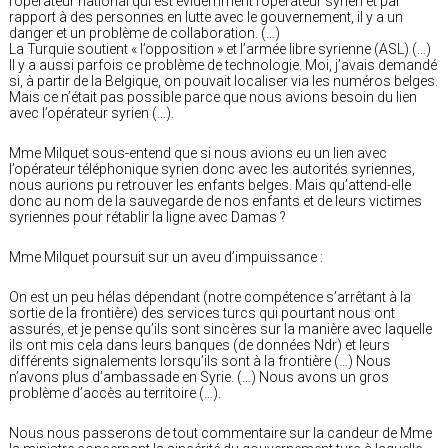
l’opérateur national qui est évidemment l’opérateur syrien et par
rapport à des personnes en lutte avec le gouvernement, il y a un
danger et un problème de collaboration. (…)
La Turquie soutient « l’opposition » et l’armée libre syrienne (ASL) (…)
Il y a aussi parfois ce problème de technologie. Moi, j’avais demandé
si, à partir de la Belgique, on pouvait localiser via les numéros belges.
Mais ce n’était pas possible parce que nous avions besoin du lien
avec l’opérateur syrien (…).
Mme Milquet sous-entend que si nous avions eu un lien avec
l’opérateur téléphonique syrien donc avec les autorités syriennes,
nous aurions pu retrouver les enfants belges. Mais qu’attend-elle
donc au nom de la sauvegarde de nos enfants et de leurs victimes
syriennes pour rétablir la ligne avec Damas ?
Mme Milquet poursuit sur un aveu d’impuissance :
On est un peu hélas dépendant (notre compétence s’arrêtant à la
sortie de la frontière) des services turcs qui pourtant nous ont
assurés, et je pense qu’ils sont sincères sur la manière avec laquelle
ils ont mis cela dans leurs banques (de données Ndr) et leurs
différents signalements lorsqu’ils sont à la frontière (…) Nous
n’avons plus d’ambassade en Syrie. (…) Nous avons un gros
problème d’accès au territoire (…).
Nous nous passerons de tout commentaire sur la candeur de Mme