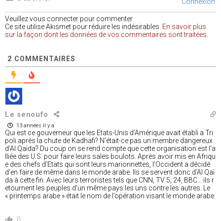
Connexion
Veuillez vous connecter pour commenter
Ce site utilise Akismet pour réduire les indésirables.
En savoir plus
sur la façon dont les données de vos commentaires sont traitées
.
2
COMMENTAIRES
Le senoufo
13 années il y a
Qui est ce gouverneur que les Etats-Unis d’Amérique avait établi a Tri
poli après la chute de Kadhafi? N’était-ce pas un membre dangereux
d’Al Qaïda? Du coup on se rend compte que cette organisation est l’a
lliée des U.S. pour faire leurs sales boulots. Après avoir mis en Afriqu
e des chefs d’Etats qui sont leurs marionnettes, l’Occident a décidé
d’en faire de même dans le monde arabe. Ils se servent donc d’Al Qaï
da à cette fin. Avec leurs terroristes tels que CNN, TV 5, 24, BBC… ils r
etournent les peuples d’un même pays les uns contre les autres. Le
« printemps arabe » était le nom de l’opération visant le monde arabe.
0