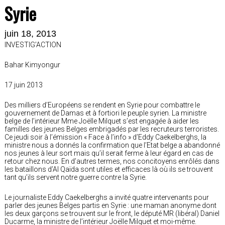
Syrie
juin 18, 2013
INVESTIG’ACTION
Bahar Kimyongur
17 juin 2013
Des milliers d’Européens se rendent en Syrie pour combattre le
gouvernement de Damas et à fortiori le peuple syrien. La ministre
belge de l’intérieur Mme Joëlle Milquet s’est engagée à aider les
familles des jeunes Belges embrigadés par les recruteurs terroristes.
Ce jeudi soir à l’émission « Face à l’info » d’Eddy Caekelberghs, la
ministre nous a donnés la confirmation que l’Etat belge a abandonné
nos jeunes à leur sort mais qu’il serait ferme à leur égard en cas de
retour chez nous. En d’autres termes, nos concitoyens enrôlés dans
les bataillons d’Al Qaïda sont utiles et efficaces là où ils se trouvent
tant qu’ils servent notre guerre contre la Syrie.
Le journaliste Eddy Caekelberghs a invité quatre intervenants pour
parler des jeunes Belges partis en Syrie : une maman anonyme dont
les deux garçons se trouvent sur le front, le député MR (libéral) Daniel
Ducarme, la ministre de l’intérieur Joëlle Milquet et moi-même.