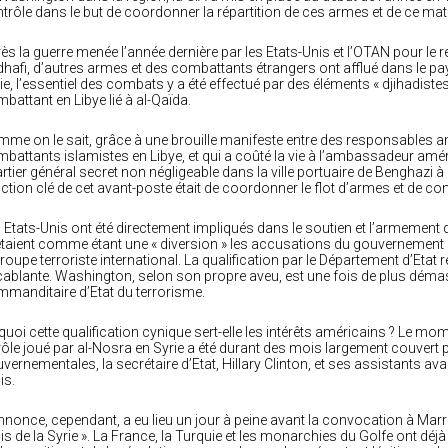
trôle dans le but de coordonner la répartition de ces armes et de ce matér
ès la guerre menée l’année dernière par les Etats-Unis et l’OTAN pour
hafi, d’autres armes et des combattants étrangers ont afflué dans le p
ie, l’essentiel des combats y a été effectué par des éléments « djihadiste
battant en Libye lié à al-Qaïda.
me on le sait, grâce à une brouille manifeste entre des responsables a
battants islamistes en Libye, et qui a coûté la vie à l’ambassadeur américa
rtier général secret non négligeable dans la ville portuaire de Benghazi à l
ction clé de cet avant-poste était de coordonner le flot d’armes et de com
 Etats-Unis ont été directement impliqués dans le soutien et l’armement
etaient comme étant une « diversion » les accusations du gouvernement sy
groupe terroriste international. La qualification par le Département d’Etat
ablante. Washington, selon son propre aveu, est une fois de plus dém
manditaire d’Etat du terrorisme.
quoi cette qualification cynique sert-elle les intérêts américains ? Le mo
rôle joué par al-Nosra en Syrie a été durant des mois largement couvert 
vernementales, la secrétaire d’Etat, Hillary Clinton, et ses assistants avaie
is.
nnonce, cependant, a eu lieu un jour à peine avant la convocation à Mar
s de la Syrie ». La France, la Turquie et les monarchies du Golfe ont déj