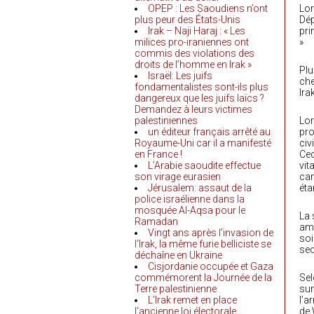
OPEP : Les Saoudiens n’ont
Lor
plus peur des États-Unis
Dép
Irak – Naji Haraj : « Les
pri
milices pro-iraniennes ont
»
commis des violations des
droits de l’homme en Irak »
Plu
Israël: Les juifs
che
fondamentalistes sont-ils plus
Ira
dangereux que les juifs laïcs ?
Demandez à leurs victimes
palestiniennes
Lor
un éditeur français arrêté au
pro
Royaume-Uni car il a manifesté
civ
en France !
Cec
L’Arabie saoudite effectue
vit
son virage eurasien
cam
Jérusalem: assaut de la
éta
police israélienne dans la
mosquée Al-Aqsa pour le
La 
Ramadan
amé
Vingt ans après l’invasion de
soi
l’Irak, la même furie belliciste se
sec
déchaîne en Ukraine
Cisjordanie occupée et Gaza
commémorent la Journée de la
Sel
Terre palestinienne
sun
L’Irak remet en place
l’a
l’ancienne loi électorale
de 