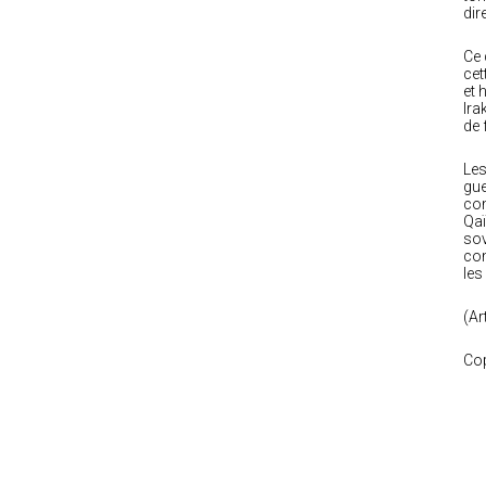
dir
Ce 
cet
et 
Ira
de 
Les
gue
com
Qaï
sov
com
les
(Ar
Cop