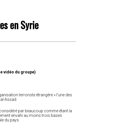
es en Syrie
ne vidéo du groupe)
ganisation terroriste étrangère » l’une des
 al-Assad.
t considéré par beaucoup comme étant la
ièrement envahi au moins trois bases
tale du pays.