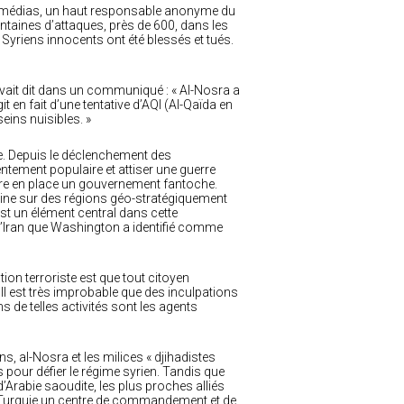
 médias, un haut responsable anonyme du
entaines d’attaques, près de 600, dans les
 Syriens innocents ont été blessés et tués.
 avait dit dans un communiqué : « Al-Nosra a
 en fait d’une tentative d’AQI (Al-Qaïda en
eins nuisibles. »
e. Depuis le déclenchement des
tentement populaire et attiser une guerre
tre en place un gouvernement fantoche.
caine sur des régions géo-stratégiquement
 est un élément central dans cette
 l’Iran que Washington a identifié comme
ion terroriste est que tout citoyen
 Il est très improbable que des inculpations
 de telles activités sont les agents
 al-Nosra et les milices « djihadistes
 pour défier le régime syrien. Tandis que
’Arabie saoudite, les plus proches alliés
n Turquie un centre de commandement et de