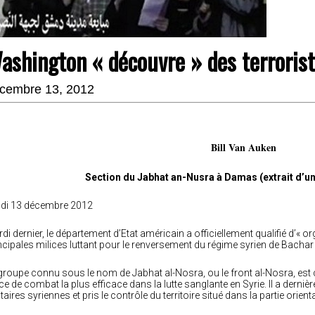
ashington « découvre » des terrorist
cembre 13, 2012
Bill Van Auken
Section du Jabhat an-Nusra à Damas (extrait d’u
di 13 décembre 2012
di dernier, le département d’Etat américain a officiellement qualifié d’« or
ncipales milices luttant pour le renversement du régime syrien de Bachar
groupe connu sous le nom de Jabhat al-Nosra, ou le front al-Nosra, es
ce de combat la plus efficace dans la lutte sanglante en Syrie. Il a dern
itaires syriennes et pris le contrôle du territoire situé dans la partie orien