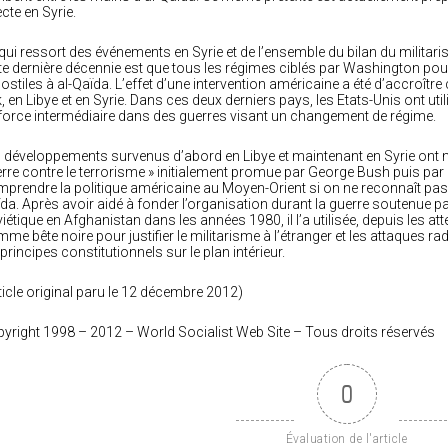
ecte en Syrie.
qui ressort des événements en Syrie et de l’ensemble du bilan du milita
te dernière décennie est que tous les régimes ciblés par Washington pour
hostiles à al-Qaïda. L’effet d’une intervention américaine a été d’accroîtr
k, en Libye et en Syrie. Dans ces deux derniers pays, les Etats-Unis ont uti
force intermédiaire dans des guerres visant un changement de régime.
 développements survenus d’abord en Libye et maintenant en Syrie ont mi
rre contre le terrorisme » initialement promue par George Bush puis par
prendre la politique américaine au Moyen-Orient si on ne reconnaît pas q
da. Après avoir aidé à fonder l’organisation durant la guerre soutenue pa
iétique en Afghanistan dans les années 1980, il l’a utilisée, depuis les at
me bête noire pour justifier le militarisme à l’étranger et les attaques r
 principes constitutionnels sur le plan intérieur.
ticle original paru le 12 décembre 2012)
yright 1998 – 2012 – World Socialist Web Site – Tous droits réservés
0
Évaluation de l'article