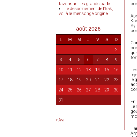
favorisant les grands partis
con
Le désarmement de l’Irak,
voilà le mensonge originel
Apr
Kad
Syr
août 2026
com
L
M
M
J
V
S
D
Com
com
1
2
qua
fon
3
4
5
6
7
8
9
10
11
12
13
14
15
16
Les
rej
le 
17
18
19
20
21
22
23
acc
com
24
25
26
27
28
29
30
31
En 
Le 
gou
mo
« Avr
L’a
Ami