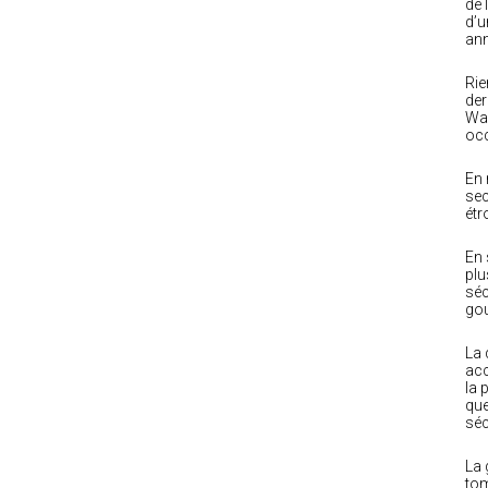
de 
d’u
ann
Rie
der
Was
occ
En 
sec
étr
En 
plu
séc
gou
La 
acc
la 
que
séc
La 
tom