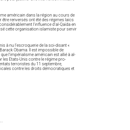
risme américain dans la région au cours de
 être renversés ont été des régimes laïcs
e considérablement l’influence d’al-Qaïda en
lisé cette organisation islamiste pour servir
s à nu l’escroquerie de la soi-disant «
 Barack Obama. Il est impossible de
ue l’impérialisme américain est allié à al-
r les Etats-Unis contre le régime pro-
tentats terroristes du 11 septembre,
adicales contre les droits démocratiques et