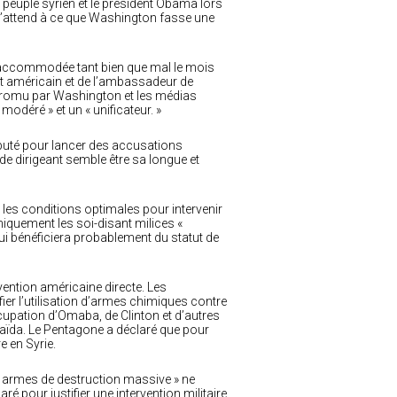
u peuple syrien et le président Obama lors
n s’attend à ce que Washington fasse une
té raccommodée tant bien que mal le mois
at américain et de l’ambassadeur de
 promu par Washington et les médias
odéré » et un « unificateur. »
éputé pour lancer des accusations
de dirigeant semble être sa longue et
 les conditions optimales pour intervenir
niquement les soi-disant milices «
qui bénéficiera probablement du statut de
rvention américaine directe. Les
er l’utilisation d’armes chimiques contre
upation d’Omaba, de Clinton et d’autres
Qaïda. Le Pentagone a déclaré que pour
e en Syrie.
 « armes de destruction massive » ne
é pour justifier une intervention militaire