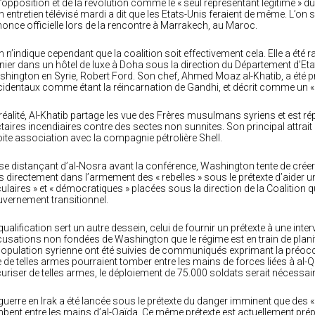
l’opposition et de la révolution comme le « seul représentant légitime » d
n entretien télévisé mardi a dit que les Etats-Unis feraient de même. L’o
once officielle lors de la rencontre à Marrakech, au Maroc.
n n’indique cependant que la coalition soit effectivement cela. Elle a é
nier dans un hôtel de luxe à Doha sous la direction du Département d’Et
hington en Syrie, Robert Ford. Son chef, Ahmed Moaz al-Khatib, a été
identaux comme étant la réincarnation de Gandhi, et décrit comme un « m
réalité, Al-Khatib partage les vue des Frères musulmans syriens et est r
taires incendiaires contre des sectes non sunnites. Son principal attrait 
oite association avec la compagnie pétrolière Shell.
se distançant d’al-Nosra avant la conférence, Washington tente de créer
s directement dans l’armement des « rebelles » sous le prétexte d’aider u
ulaires » et « démocratiques » placées sous la direction de la Coalition 
vernement transitionnel.
qualification sert un autre dessein, celui de fournir un prétexte à une inte
usations non fondées de Washington que le régime est en train de planifi
population syrienne ont été suivies de communiqués exprimant la préocc
 de telles armes pourraient tomber entre les mains de forces liées à al-
uriser de telles armes, le déploiement de 75.000 soldats serait nécessair
guerre en Irak a été lancée sous le prétexte du danger imminent que des
bent entre les mains d’al-Qaïda. Ce même prétexte est actuellement prépar