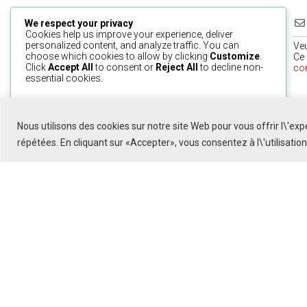
We respect your privacy
Cookies help us improve your experience, deliver
personalized content, and analyze traffic. You can
Ve
choose which cookies to allow by clicking
Customize
.
Ce 
Click
Accept All
to consent or
Reject All
to decline non-
co
essential cookies.
0
Customize
Reject All
Accept All
Nous utilisons des cookies sur notre site Web pour vous offrir l\'ex
Powered by
répétées. En cliquant sur «Accepter», vous consentez à l\'utilisatio