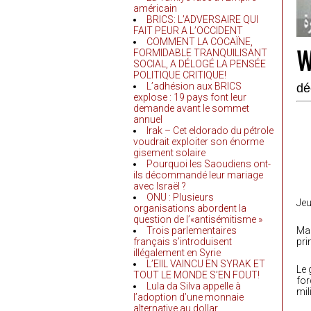
américain
BRICS: L’ADVERSAIRE QUI
FAIT PEUR A L’OCCIDENT
COMMENT LA COCAÏNE,
W
FORMIDABLE TRANQUILISANT
SOCIAL, A DÉLOGÉ LA PENSÉE
POLITIQUE CRITIQUE!
L’adhésion aux BRICS
dé
explose : 19 pays font leur
demande avant le sommet
annuel
Irak – Cet eldorado du pétrole
voudrait exploiter son énorme
gisement solaire
Pourquoi les Saoudiens ont-
ils décommandé leur mariage
avec Israël ?
ONU : Plusieurs
Jeu
organisations abordent la
question de l’«antisémitisme »
Trois parlementaires
Mar
français s’introduisent
pri
illégalement en Syrie
L’EIIL VAINCU EN SYRAK ET
Le 
TOUT LE MONDE S’EN FOUT!
for
Lula da Silva appelle à
mil
l’adoption d’une monnaie
alternative au dollar