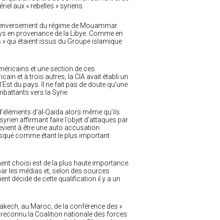
iel aux « rebelles » syriens.
 le renversement du régime de Mouammar
ays en provenance de la Libye. Comme en
s » qui étaient issus du Groupe islamique
méricains et une section de ces
in et à trois autres, la CIA avait établi un
’Est du pays. Il ne fait pas de doute qu’une
battants vers la Syrie.
 d’éléments d’al-Qaïda alors même qu’ils
rien affirmant faire l’objet d’attaques par
 revient à être une auto accusation
asqué comme étant le plus important
ment choisi est de la plus haute importance.
par les médias et, selon des sources
nt décidé de cette qualification il y a un
rakech, au Maroc, de la conférence des «
à reconnu la Coalition nationale des forces