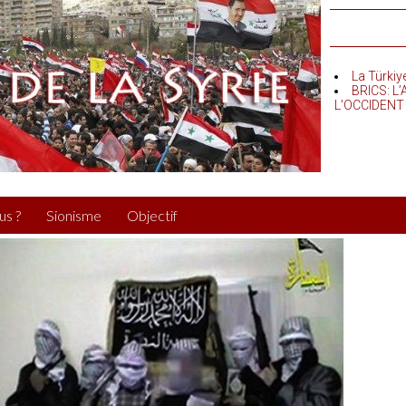
La Türkiy
BRICS: L
L’OCCIDENT
us ?
Sionisme
Objectif