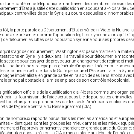
s d’une conférence téléphonique mardi avec des membres choisis des
artement d’Etat a justifié cette qualification en accusant al-Nosra de « c
ncipaux centre-villes de par la Syrie, au cours desquelles d’innombrables
s tôt, la porte-parole du Département d’Etat américain, Victoria Nuland,
rché à se présenter comme l’opposition légitime syrienne alors qu’il s’agit
k) de détourner les luttes de la population syrienne pour ses propres dess
squ’il s’agit de détournement, Washington est passé maître en la matièr
testations en Syrie il y a deux ans, il a travaillé pour détourner le mécon
ile sectaire pour essayer de provoquer un changement de régime et met
i fait partie d’une stratégie plus générale d’imposer l’hégémonie améri
ales et riches en pétrole dans le Golfe persique et l’Asie centrale. La Syrie
pagne impérialiste, en grande partie en raison de ses liens étroits avec
nt le principal obstacle à la mise en place de son contrôle néocolonial.
signification officielle de la qualification d’al-Nosra comme une organisat
ricain lui fournissant de l’aide serait passible de poursuites criminelles.
ent toutefois jamais prononcées car les seuls Américains impliqués dans
rets de l’Agence centrale du Renseignement (CIA).
on de nombreux rapports parus dans les médias américains et européens,
nites » identiques sont les groupes les mieux armés et les mieux équipés
rmement et l’approvisionnement viendraient en grande partie du Qatar et d
Washington dans la région, la CIA a mis en place au début de l’année e