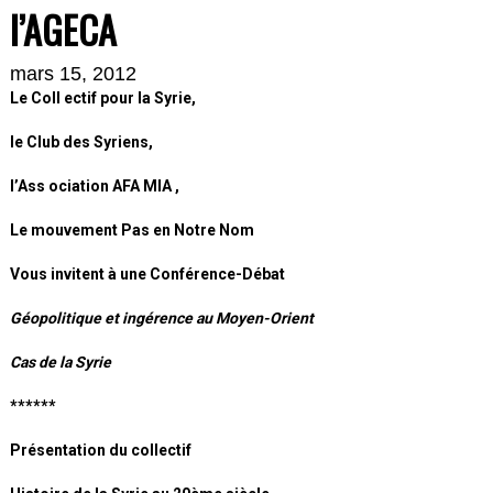
l’AGECA
mars 15, 2012
L
e
C
oll ectif pour la
S
yrie
,
le
C
lub des
S
yriens
,
l
’A
ss ociation
AFA MIA ,
Le mouvement P
as en
N
otre
N
om
Vous invitent à une Conférence-Débat
Géopolitique et ingérence au Moyen-Orient
Cas de la Syrie
******
Présentation du collectif