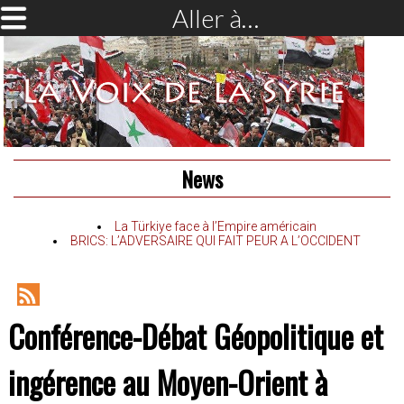
Aller à…
News
La Türkiye face à l’Empire américain
BRICS: L’ADVERSAIRE QUI FAIT PEUR A L’OCCIDENT
RSS
Conférence-Débat Géopolitique et
Feed
ingérence au Moyen-Orient à