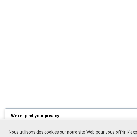
We respect your privacy
Cookies help us improve your experience, deliver personalized cont
can choose which cookies to allow by clicking
Customize
. Click
All
to decline non-essential cookies.
Nous utilisons des cookies sur notre site Web pour vous offrir l\'ex