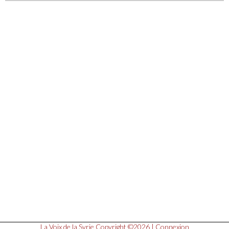
La Voix de la Syrie
Copyright ©2026 |
Connexion