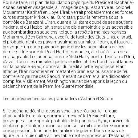
Pour se faire, un plan de liquidation physique du Président Bachar el-
Assad serait envisageable, à l’image de ce qui est arrivé au colonel
Mouammar Kadhafi en Libye. L’Irak verrait probablement des forces
kurdes attaquer Kirkouk, au Kurdistan, pour la remettre sous le
contrôle de Barazani. L’Iran, quant à lui, étant coupé de ses soutiens
irakiens, et du Hezbollah, serait une cible amoindrie, plus accessible
aux bombardiers saoudiens, tel que l’a répété à maintes reprises
Mohammed Ben Salmane, avec l’aide tacite des États-Unis, d’Israël,
et probablement des pays musulmans sunnites. Pour ça, il faudrait
provoquer un choc psychologique chez les populations de ces
derniers. Une sorte de Pearl Harbor saoudien, attribué à l’Iran serait
envisageable. Les accusations de Nikki Haley contre Téhéran à l’Onu,
d’avoir fourni les missiles que les rebelles chiites houthis ont lancés
sur la capitale Riyad, donnerait du crédit à cette hypothèse. Étant
attaqué, l’Iran riposterait en mettant en branle sa puissance de feu
contre le royaume des Saoud, menant ce dernier à une dislocation
complète. Visiblement, Washington aurait bien appris la leçon du
déclenchement de la Première Guerre mondiale.
Les conséquences sur les pourparlers d’Astana et Sotchi
Si le scénario décrit ci-dessus venait à se réaliser, la Turquie
attaquant le Kurdistan, comme a menacé le Président turc,
provoquerait une riposte probable de la part de la Syrie, qui vient de
déclarer que toute intrusion sur son sol serait considérée comme
une agression, donc une déclaration de guerre. Dans ce cas de
figure, la Turquie quitterait inévitablement le processus d’Astana, et