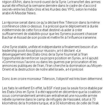
région d’Afrin, dans le nord-ouest de la Syrie. Le transfert des armes
aurait été effectué la semaine dernière dans le cadre de «l’accord
secret» entre les États-Unis et les Kurdes des YPG, selon le média
arabe Al-Masdar News.
La réponse serait dans ce qu’a déclaré Rex Tillerson dans la même
conférence citée ci-dessus. Il a précisé que le déploiement à durée
indéterminée de cette force était destiné «à aider à créer
suffisamment de stabilité» pour que les Syriens puissent chasser
Bachar el-Assad de son poste et mettre fin à l’influence iranienne.
«Une Syrie stable, unifiée et indépendante a finalement besoin d’un
leadership post-Assad pour réussir», a-t-il déclaré. «Le
désengagement des États-Unis de la Syrie fournirait à l’Iran
l’opportunité de renforcer sa propre position en Syrie», a-t-il ajouté.
«Comme nous l’avons vu dans les guerres par procuration et les
annonces publiques de l’Iran, l’Iran cherche la domination au Moyen-
Orient et la destruction de notre allié Israël», a-t-il précisé.
Donc à en croire monsieur Tillerson, l’objectif est très bien déterminé.
Les faits le vérifient! En effet, la BSF n’est pas la seule force établie par
les États-Unis en Syrie. Il a été rapporté en décembre que la coalition
sous commandement américain entraînerait une nouvelle armée
rebelle syrienne dans le camp de réfugiés de Hassaké, situé à 70
kilomètres de la frontière turque, et à 50 kilomètres de celle de l’Irak.