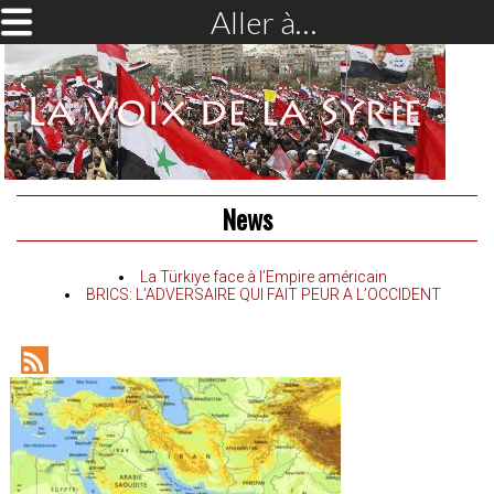
Aller à…
News
La Türkiye face à l’Empire américain
BRICS: L’ADVERSAIRE QUI FAIT PEUR A L’OCCIDENT
RSS
Feed