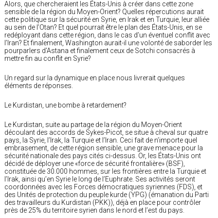
Alors, que chercheraient les États-Unis à créer dans cette zone
sensible de la région du Moyen-Orient? Quelles répercutions aurait
cette politique sur la sécurité en Syrie, en Irak et en Turquie, leur alliée
au sein de l’Otan? Et quel pourrait être le plan des États-Unis, en se
redéployant dans cette région, dans le cas d’un éventuel conflit avec
l’Iran? Et finalement, Washington aurait-il une volonté de saborder les
pourparlers d’Astana et finalement ceux de Sotchi consacrés à
mettre fin au conflit en Syrie?
Un regard sur la dynamique en place nous livrerait quelques
éléments de réponses.
Le Kurdistan, une bombe à retardement?
Le Kurdistan, suite au partage de la région du Moyen-Orient
découlant des accords de Sykes-Picot, se situe à cheval sur quatre
pays, la Syrie, l’Irak, la Turquie et l’Iran. Ceci fait de n’importe quel
embrasement, de cette région sensible, une grave menace pour la
sécurité nationale des pays cités ci-dessus. Or, les États-Unis ont
décidé de déployer une «force de sécurité frontalière» (BSF),
constituée de 30.000 hommes, sur les frontières entre la Turquie et
l’Irak, ainsi qu’en Syrie le long de l’Euphrate. Ses activités seront
coordonnées avec les Forces démocratiques syriennes (FDS), et
des Unités de protection du peuple kurde (YPG) (émanation du Parti
des travailleurs du Kurdistan (PKK)), déjà en place pour contrôler
près de 25% du territoire syrien dans le nord et l’est du pays.