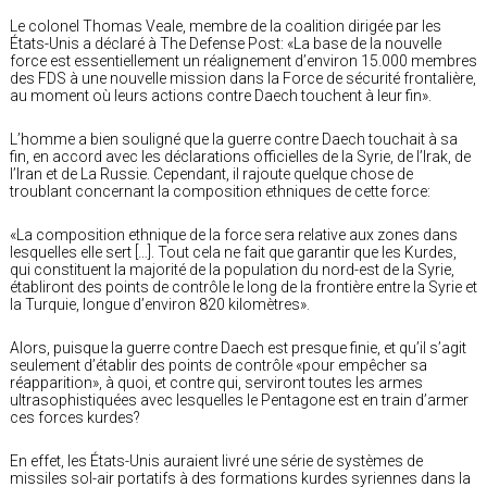
Le colonel Thomas Veale, membre de la coalition dirigée par les
États-Unis a déclaré à The Defense Post: «La base de la nouvelle
force est essentiellement un réalignement d’environ 15.000 membres
des FDS à une nouvelle mission dans la Force de sécurité frontalière,
au moment où leurs actions contre Daech touchent à leur fin».
L’homme a bien souligné que la guerre contre Daech touchait à sa
fin, en accord avec les déclarations officielles de la Syrie, de l’Irak, de
l’Iran et de La Russie. Cependant, il rajoute quelque chose de
troublant concernant la composition ethniques de cette force:
«La composition ethnique de la force sera relative aux zones dans
lesquelles elle sert […]. Tout cela ne fait que garantir que les Kurdes,
qui constituent la majorité de la population du nord-est de la Syrie,
établiront des points de contrôle le long de la frontière entre la Syrie et
la Turquie, longue d’environ 820 kilomètres».
Alors, puisque la guerre contre Daech est presque finie, et qu’il s’agit
seulement d’établir des points de contrôle «pour empêcher sa
réapparition», à quoi, et contre qui, serviront toutes les armes
ultrasophistiquées avec lesquelles le Pentagone est en train d’armer
ces forces kurdes?
En effet, les États-Unis auraient livré une série de systèmes de
missiles sol-air portatifs à des formations kurdes syriennes dans la