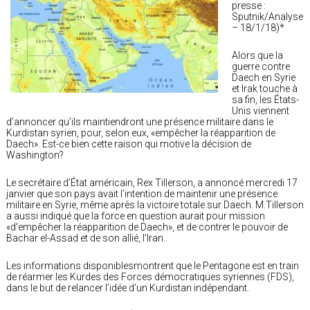
presse :
Sputnik/Analyse
– 18/1/18)*
Alors que la
guerre contre
Daech en Syrie
et Irak touche à
sa fin, les États-
Unis viennent
d’annoncer qu’ils maintiendront une présence militaire dans le
Kurdistan syrien, pour, selon eux, «empêcher la réapparition de
Daech». Est-ce bien cette raison qui motive la décision de
Washington?
Le secrétaire d’État américain, Rex Tillerson, a annoncé mercredi 17
janvier que son pays avait l’intention de maintenir une présence
militaire en Syrie, même après la victoire totale sur Daech. M.Tillerson
a aussi indiqué que la force en question aurait pour mission
«d’empêcher la réapparition de Daech», et de contrer le pouvoir de
Bachar el-Assad et de son allié, l’Iran.
Les informations disponiblesmontrent que le Pentagone est en train
de réarmer les Kurdes des Forces démocratiques syriennes (FDS),
dans le but de relancer l’idée d’un Kurdistan indépendant.