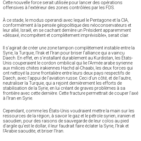
Cette nouvelle force serait utilisée pour lancer des opérations
offensives à l’extérieur des zones contrôlées par les FDS.
À ce stade, le modus operandi avec lequel le Pentagone et la CIA,
conformément à la pensée géopolitique des néoconservateurs et
leur allié, Israël, en se cachant derrière un Président apparemment
«désaxé, incompétent et complètement imprévisible», serait clair.
Il s’agirait de créer une zone tampon complètement instable entre la
Syrie, la Turquie, l’Irak et l’Iran pour briser l’alliance qui a vaincu
Daech. En effet, en s’installant durablement au Kurdistan, les États-
Unis couperaient le cordon ombilical qui lie l’Armée arabe syrienne
aux milices chiites irakiennes Hachd al-Chaabi, les deux forces qui
ont nettoyé la zone frontalière entre leurs deux pays respectifs de
Daech, avec l’appui de l’aviation russe. Ceci d’un côté, et de l’autre,
neutraliser la Turquie, qui a rejoint dernièrement les efforts de
stabilisation de la Syrie, en lui créant de graves problèmes à sa
frontière avec cette dernière. Cette fracture permettrait de couper l’axé
à l’Iran en Syrie.
Cependant, comme les États-Unis voudraient mettre la main sur les
ressources de la région, à savoir le gaz et le pétrole syrien, iranien et
saoudien, pour des raisons de sauvegarde de leur colos au pied
d’argile qu’est le dollar, il leur faudrait faire éclater la Syrie, l’Irak et
l’Arabie saoudite, et briser l’Iran.