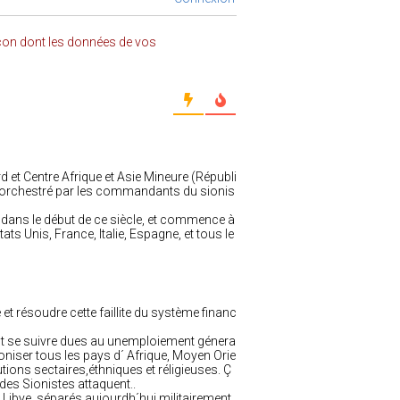
açon dont les données de vos
rd et Centre Afrique et Asie Mineure (Républi
et orchestré par les commandants du sionis
r dans le début de ce siècle, et commence à
s Unis, France, Italie, Espagne, et tous le
et résoudre cette faillite du système financ
nt se suivre dues au unemploiement génera
oloniser tous les pays d´ Afrique, Moyen Orie
tions sectaires,éthniques et réligieuses. Ç
des Sionistes attaquent..
Libye, séparés aujourdh´hui militairement,