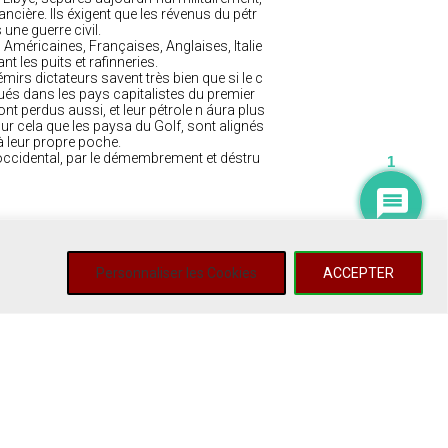
ancière. Ils éxigent que les révenus du pétr
une guerre civil.
 Américaines, Françaises, Anglaises, Italie
t les puits et rafinneries.
émirs dictateurs savent très bien que si le c
iqués dans les pays capitalistes du premier
nt perdus aussi, et leur pétrole n áura plus
ur cela que les paysa du Golf, sont alignés
à leur propre poche.
cidental, par le démembrement et déstru
1
Personnaliser les Cookies
ACCEPTER