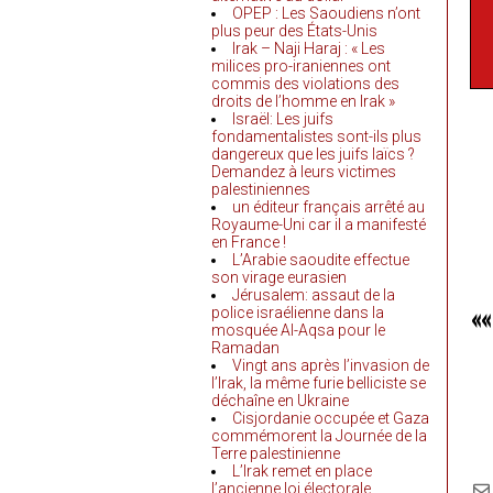
OPEP : Les Saoudiens n’ont
plus peur des États-Unis
Irak – Naji Haraj : « Les
milices pro-iraniennes ont
commis des violations des
droits de l’homme en Irak »
Israël: Les juifs
fondamentalistes sont-ils plus
dangereux que les juifs laïcs ?
Demandez à leurs victimes
palestiniennes
un éditeur français arrêté au
Royaume-Uni car il a manifesté
en France !
L’Arabie saoudite effectue
son virage eurasien
Jérusalem: assaut de la
«
police israélienne dans la
mosquée Al-Aqsa pour le
Ramadan
Vingt ans après l’invasion de
l’Irak, la même furie belliciste se
déchaîne en Ukraine
Cisjordanie occupée et Gaza
commémorent la Journée de la
Terre palestinienne
L’Irak remet en place
l’ancienne loi électorale