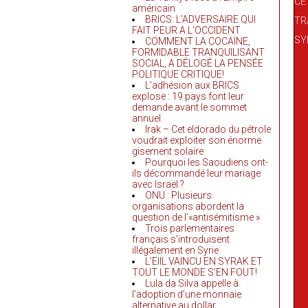
américain
BRICS: L’ADVERSAIRE QUI
FAIT PEUR A L’OCCIDENT
COMMENT LA COCAÏNE,
FORMIDABLE TRANQUILISANT
SOCIAL, A DÉLOGÉ LA PENSÉE
POLITIQUE CRITIQUE!
L’adhésion aux BRICS
explose : 19 pays font leur
demande avant le sommet
annuel
Irak – Cet eldorado du pétrole
voudrait exploiter son énorme
gisement solaire
Pourquoi les Saoudiens ont-
ils décommandé leur mariage
avec Israël ?
ONU : Plusieurs
organisations abordent la
question de l’«antisémitisme »
Trois parlementaires
français s’introduisent
illégalement en Syrie
L’EIIL VAINCU EN SYRAK ET
TOUT LE MONDE S’EN FOUT!
Lula da Silva appelle à
l’adoption d’une monnaie
alternative au dollar