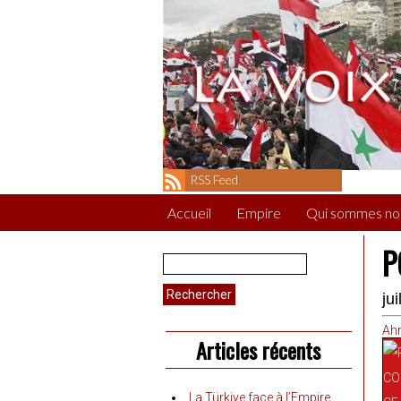
RSS Feed
Accueil
Empire
Qui sommes no
P
Rechercher :
ju
Ah
Articles récents
La Türkiye face à l’Empire