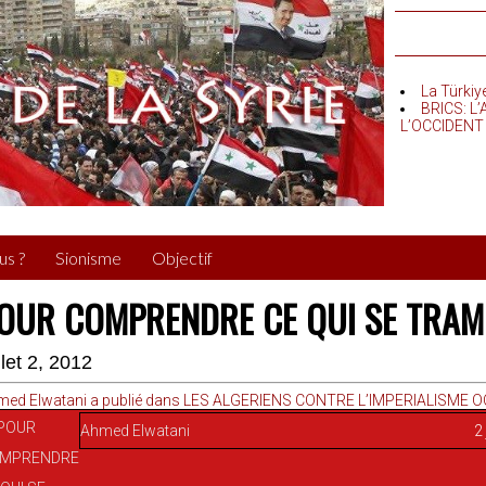
La Türkiy
BRICS: L
L’OCCIDENT
us ?
Sionisme
Objectif
OUR COMPRENDRE CE QUI SE TRAME
illet 2, 2012
med Elwatani a publié dans LES ALGERIENS CONTRE L’IMPERIALISME 
Ahmed Elwatani
2 