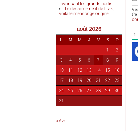
favorisant les grands partis
Le désarmement de l’Irak,
Ve
voilà le mensonge originel
Ce 
co
août 2026
1
L
M
M
J
V
S
D
1
2
3
4
5
6
7
8
9
10
11
12
13
14
15
16
17
18
19
20
21
22
23
24
25
26
27
28
29
30
31
« Avr