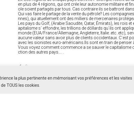
en plus de 4 régions, qui ont crée leur autonomie militaire et fin
ole soient partagés par tous. Cas contraire ils se battront dans 
Qui vas faire le partage de la vente du pétrole? Les compagnies
nnes), qui atuellement ont des milliers de mercenaires protégean
Les pays du Golf, (Arabie Saoudite, Qatar, Émirats), les rois et 
apitalisme s´ effondre, les trillions de dóllards qu´ils ont appl
monde (EUA/France/Allemagne, Angleterre, Italie..etc..etc), sero
aucune valeur sans avoir plus de clients occidentaux. C´est po
avec les sionistes euro-américains.Ils sont en train de penser 
Vous voyez comment commence a se sauver le capitalisme oc
ction des autres pays…. .
0
périence la plus pertinente en mémorisant vos préférences et les visites
n de TOUS les cookies.