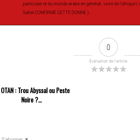
particulier et du monde arabe en général , voire de l’afrique 
Sahel CONFIRME CETTE DONNE ) .
0
Évaluation de l'article
«
OTAN : Trou Abyssal ou Peste
Noire ?…
S’abonner