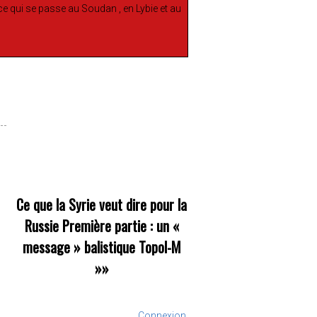
( ce qui se passe au Soudan , en Lybie et au
Ce que la Syrie veut dire pour la
Russie Première partie : un «
message » balistique Topol-M
»»
Connexion