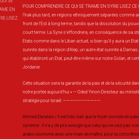
POUR COMPRENDRE CE QUI SE TRAME EN SYRIE LISEZ CE QUI S
l’Irak plus tard, en régions ethniquement séparées comme au Li
front de l’Est à long terme, tandis que la dissolution du pouvoi
court terme. La Syrie s’effondrera, en conséquence de sa stru
Etats comme dans le Liban actuel, si bien qu’il y aura un Etat 
sunnite dans la région d’Alep, un autre état sunnite à Damas ;
qui établiront un Etat, peut-être même sur notre Golan, et ce
Jordanie.
Cette situation sera la garantie de la paix et de la sécurité dan
notre portée aujourd’hui.» — Oded Yinon-Directeur au ministèr
stratégie pour Israël .———————————.
Ahmed Elwatani / Il est trés clair que le foyer sioniste en pal
syrienne . Il n’a y de pire aveugle que celui qui ne veut pas vo
arabo-sionisme avec une main de maître, pour la concrétisati