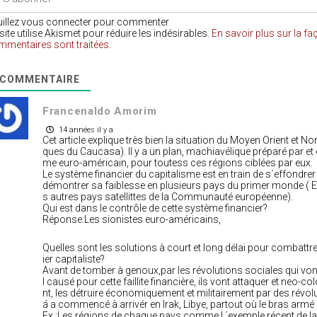
uillez vous connecter pour commenter
site utilise Akismet pour réduire les indésirables.
En savoir plus sur la f
mmentaires sont traitées
.
COMMENTAIRE
Francenaldo Amorim
14 années il y a
Cet article explique très bien la situation du Moyen Orient et No
ques du Caucasa). Il y a un plan, machiavélique préparé par 
me euro-américain, pour toutess ces régions ciblées par eux.
Le système financier du capitalisme est en train de s´effondre
démontrer sa faiblesse en plusieurs pays du primer monde ( Etat
s autres pays satellittes de la Communauté européenne).
Qui est dans le contrôle de cette système financier?
Réponse:Les sionistes euro-américains,
Quelles sont les solutions à court et long délai pour combattre 
ier capitaliste?
Avant de tomber à genoux,par les révolutions sociales qui vo
l causé pour cette faillite financière, ils vont attaquer et neo-c
nt, les détruire économiquement et militairement par des révolu
á a commencé à arrivér en Irak, Libye, partout où le bras armé 
Ex.:Les régions de chaque pays comme l ´exemple récent de la 