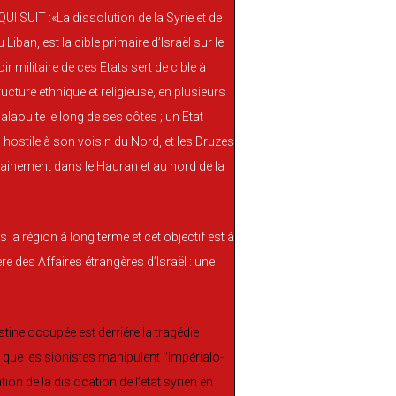
UIT :«La dissolution de la Syrie et de
ban, est la cible primaire d’Israël sur le
r militaire de ces Etats sert de cible à
cture ethnique et religieuse, en plusieurs
alaouite le long de ses côtes ; un Etat
 hostile à son voisin du Nord, et les Druzes
rtainement dans le Hauran et au nord de la
s la région à long terme et cet objectif est à
e des Affaires étrangères d’Israël : une
estine occupée est derriére la tragédie
ir que les sionistes manipulent l’impérialo-
on de la dislocation de l’état syrien en