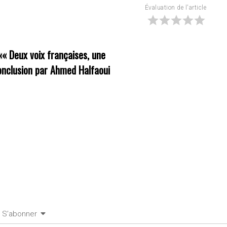
Évaluation de l'article
««
Deux voix françaises, une
onclusion par Ahmed Halfaoui
S’abonner