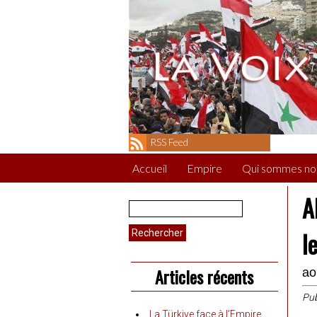
RSS Feed
Accueil
Empire
Qui sommes no
A
Rechercher :
l
Articles récents
ao
Pub
La Türkiye face à l’Empire