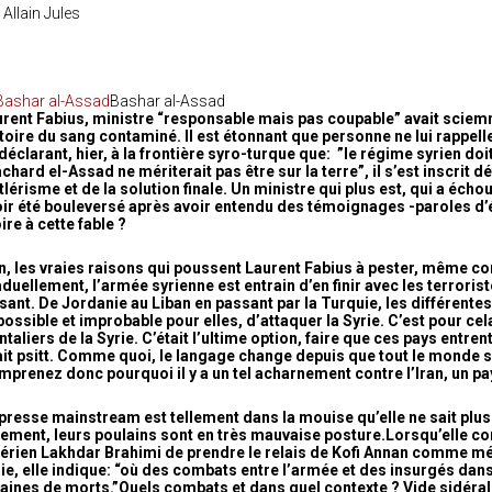
 Allain Jules
Bashar al-Assad
rent Fabius, ministre “responsable mais pas coupable” avait sciem
toire du sang contaminé. Il est étonnant que personne ne lui rappel
déclarant, hier, à la frontière syro-turque que: ”le régime syrien doi
chard el-Assad ne mériterait pas être sur la terre”, il s’est inscrit 
itlérisme et de la solution finale. Un ministre qui plus est, qui a écho
ir été bouleversé après avoir entendu des témoignages -paroles d’é
ire à cette fable ?
n, les vraies raisons qui poussent Laurent Fabius à pester, même
duellement, l’armée syrienne est entrain d’en finir avec les terroris
sant. De Jordanie au Liban en passant par la Turquie, les différentes a
ossible et improbable pour elles, d’attaquer la Syrie. C’est pour ce
ntaliers de la Syrie. C’était l’ultime option, faire que ces pays entren
ait psitt. Comme quoi, le langage change depuis que tout le monde s
prenez donc pourquoi il y a un tel acharnement contre l’Iran, un pa
presse mainstream est tellement dans la mouise qu’elle ne sait plus 
lement, leurs poulains sont en très mauvaise posture.Lorsqu’elle 
érien Lakhdar Brahimi de prendre le relais de Kofi Annan comme médi
ie, elle indique: “où des combats entre l’armée et des insurgés dans 
aines de morts.”Quels combats et dans quel contexte ? Vide sidéral,