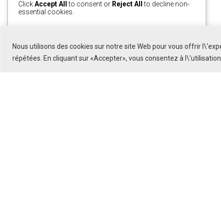
Click
Accept All
to consent or
Reject All
to decline non-
essential cookies.
Customize
Reject All
Accept All
Nous utilisons des cookies sur notre site Web pour vous offrir l\'ex
Powered by
répétées. En cliquant sur «Accepter», vous consentez à l\'utilisatio