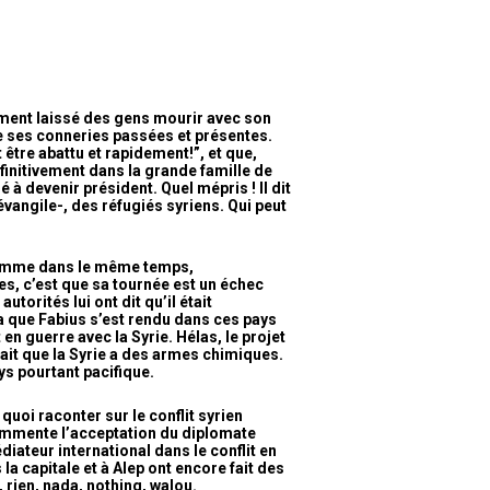
ment laissé des gens mourir avec son
le ses conneries passées et présentes.
t être abattu et rapidement!”, et que,
définitivement dans la grande famille de
ué à devenir président. Quel mépris ! Il dit
vangile-, des réfugiés syriens. Qui peut
 comme dans le même temps,
tes, c’est que sa tournée est un échec
utorités lui ont dit qu’il était
la que Fabius s’est rendu dans ces pays
t en guerre avec la Syrie. Hélas, le projet
ait que la Syrie a des armes chimiques.
ys pourtant pacifique.
quoi raconter sur le conflit syrien
commente l’acceptation du diplomate
ateur international dans le conflit en
la capitale et à Alep ont encore fait des
 rien, nada, nothing, walou.