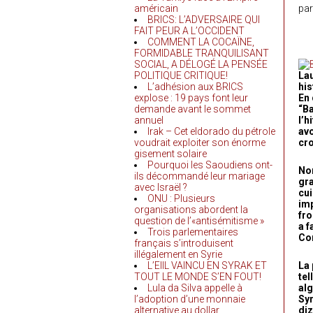
américain
par
BRICS: L’ADVERSAIRE QUI
FAIT PEUR A L’OCCIDENT
COMMENT LA COCAÏNE,
FORMIDABLE TRANQUILISANT
SOCIAL, A DÉLOGÉ LA PENSÉE
POLITIQUE CRITIQUE!
Lau
L’adhésion aux BRICS
his
explose : 19 pays font leur
En 
demande avant le sommet
“Ba
annuel
l’h
Irak – Cet eldorado du pétrole
avo
voudrait exploiter son énorme
cro
gisement solaire
Pourquoi les Saoudiens ont-
No
ils décommandé leur mariage
gra
avec Israël ?
cui
ONU : Plusieurs
imp
organisations abordent la
fro
question de l’«antisémitisme »
a f
Trois parlementaires
Com
français s’introduisent
illégalement en Syrie
L’EIIL VAINCU EN SYRAK ET
La 
TOUT LE MONDE S’EN FOUT!
tel
Lula da Silva appelle à
alg
l’adoption d’une monnaie
Syr
alternative au dollar
diz