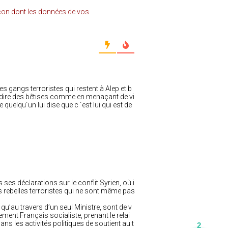
açon dont les données de vos
es gangs terroristes qui restent à Alep et b
dire des bêtises comme en menaçant de vi
 quelqu´un lui dise que c ´est lui qui est de
es déclarations sur le conflit Syrien, où i
res rebelles terroristes qui ne sont même pas
qu’au travers d’un seul Ministre, sont de v
ent Français socialiste, prenant le relai
s les activités politiques de soutient au t
2