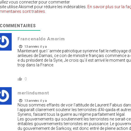
uillez vous connecter pour commenter
site utilise Akismet pour réduire les indésirables.
En savoir plus sur la f
mmentaires sont traitées
.
COMMENTAIRES
Francenaldo Amorim
13 années il y a
Maintenant que l ´armée patriotique syrienne fait le nettoyage d
anlieues de Damas, ce con de ministre français commence a 
e du président de la Syrie, Je crois qu´il est arrivé le moment que
trop dans la France.
0
merlindumont
13 années il y a
Nous sommes effarés de voir l’attitude de Laurent Fabius dans s
l apparaît clairement soutenir les terroristes d’Al-qaida et aut
Syriens, faisant tous la guerre au régime parfaitement légal.
Les gouvernements qui soutiennent les terroristes ne serait-ce 
éritables gouvernements terroristes en puissance. Le gouvernem
du gouvernement de Sarkosy, est donc entré de pleine action dan