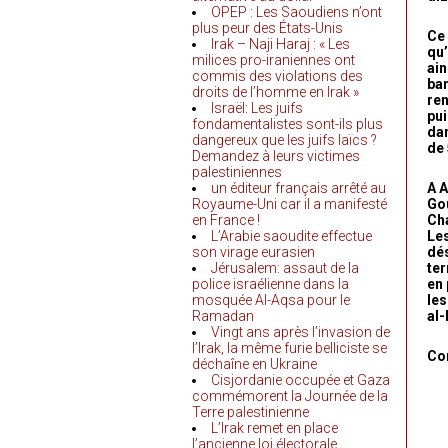
OPEP : Les Saoudiens n’ont
plus peur des États-Unis
Ce 
Irak – Naji Haraj : « Les
qu’
milices pro-iraniennes ont
ain
commis des violations des
ban
droits de l’homme en Irak »
ren
Israël: Les juifs
pui
fondamentalistes sont-ils plus
dan
dangereux que les juifs laïcs ?
de 
Demandez à leurs victimes
palestiniennes
un éditeur français arrêté au
A A
Royaume-Uni car il a manifesté
Gou
en France !
Cha
L’Arabie saoudite effectue
Les
son virage eurasien
dés
Jérusalem: assaut de la
ter
police israélienne dans la
en
mosquée Al-Aqsa pour le
les
Ramadan
al-
Vingt ans après l’invasion de
l’Irak, la même furie belliciste se
Com
déchaîne en Ukraine
Cisjordanie occupée et Gaza
commémorent la Journée de la
Terre palestinienne
L’Irak remet en place
l’ancienne loi électorale