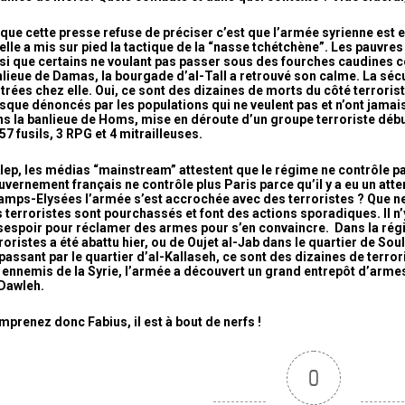
que cette presse refuse de préciser c’est que l’armée syrienne est e
elle a mis sur pied la tactique de la “nasse tchétchène”. Les pauvres
si que certains ne voulant pas passer sous des fourches caudines co
lieue de Damas, la bourgade d’al-Tall a retrouvé son calme. La sécuri
trées chez elle. Oui, ce sont des dizaines de morts du côté terroriste
sque dénoncés par les populations qui ne veulent pas et n’ont jamai
s la banlieue de Homs, mise en déroute d’un groupe terroriste débus
57 fusils, 3 RPG et 4 mitrailleuses.
lep, les médias “mainstream” attestent que le régime ne contrôle pas
vernement français ne contrôle plus Paris parce qu’il y a eu un atten
mps-Elysées l’armée s’est accrochée avec des terroristes ? Que nen
 terroristes sont pourchassés et font des actions sporadiques. Il n’
espoir pour réclamer des armes pour s’en convaincre. Dans la régi
roristes a été abattu hier, ou
de Oujet al-Jab dans le quartier de Soul
 passant par
le quartier d’al-Kallaseh, ce sont des dizaines de terror
 ennemis de la Syrie, l’armée a découvert un grand entrepôt d’arme
Dawleh.
prenez donc Fabius, il est à bout de nerfs !
0