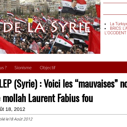
La Türkiy
BRICS: L
L’OCCIDENT
us ?
Sionisme
Objectif
LEP (Syrie) : Voici les “mauvaises” n
e mollah Laurent Fabius fou
ût 18, 2012
lié le18 Août 2012