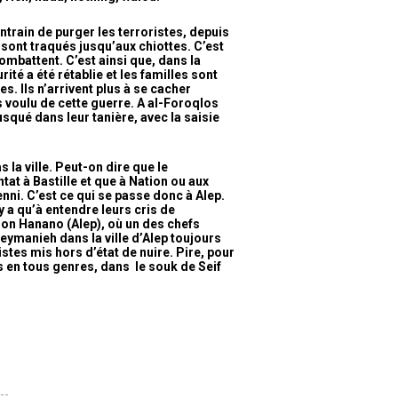
ntrain de purger les terroristes, depuis
 sont traqués jusqu’aux chiottes. C’est
mbattent. C’est ainsi que, dans la
té a été rétablie et les familles sont
s. Ils n’arrivent plus à se cacher
s voulu de cette guerre. A al-Foroqlos
qué dans leur tanière, avec la saisie
 la ville. Peut-on dire que le
tat à Bastille et que à Nation ou aux
ni. C’est ce qui se passe donc à Alep.
y a qu’à entendre leurs cris de
on Hanano (Alep), où un des chefs
eymanieh dans la ville d’Alep toujours
istes mis hors d’état de nuire. Pire, pour
s en tous genres, dans
le souk de Seif