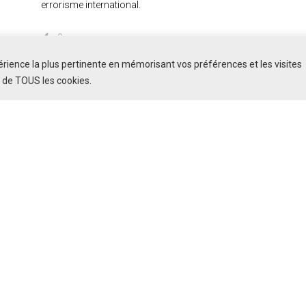
errorisme international.
0
périence la plus pertinente en mémorisant vos préférences et les visites
n de TOUS les cookies.
La Voix de la Syrie
Copyright ©2026 |
Connexion