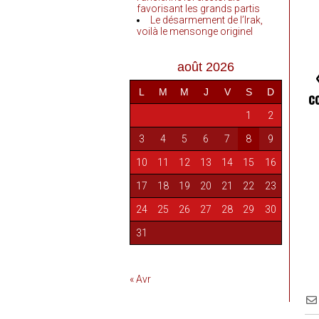
favorisant les grands partis
Le désarmement de l’Irak,
voilà le mensonge originel
août 2026
L
M
M
J
V
S
D
c
1
2
3
4
5
6
7
8
9
10
11
12
13
14
15
16
17
18
19
20
21
22
23
24
25
26
27
28
29
30
31
« Avr