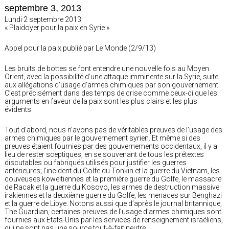
septembre 3, 2013
Lundi 2 septembre 2013
« Plaidoyer pour la paix en Syrie »
Appel pour la paix publié par Le Monde (2/9/13)
Les bruits de bottes se font entendre une nouvelle fois au Moyen
Orient, avec la possibilité d’une attaque imminente sur la Syrie, suite
aux allégations d’usage d’armes chimiques par son gouvernement.
C’est précisément dans des temps de crise comme ceux-ci que les
arguments en faveur de la paix sont les plus clairs et les plus
évidents.
Tout d’abord, nous n’avons pas de véritables preuves de l’usage des
armes chimiques par le gouvernement syrien. Et même si des
preuves étaient fournies par des gouvernements occidentaux, il y a
lieu de rester sceptiques, en se souvenant de tous les prétextes
discutables ou fabriqués utilisés pour justifier les guerres
antérieures; l’incident du Golfe du Tonkin et la guerre du Vietnam, les
couveuses koweitiennes et la première guerre du Golfe, le massacre
de Racak et la guerre du Kosovo, les armes de destruction massive
irakiennes et la deuxième guerre du Golfe, les menaces sur Benghazi
et la guerre de Libye. Notons aussi que d’après le journal britannique,
The Guardian, certaines preuves de l’usage d’armes chimiques sont
fournies aux Etats-Unis par les services de renseignement israéliens,
qui ne sont pas une source tout-à-fait neutre.