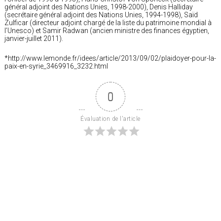
général adjoint des Nations Unies, 1998-2000), Denis Halliday
(secrétaire général adjoint des Nations Unies, 1994-1998), Saïd
Zulficar (directeur adjoint chargé de la liste du patrimoine mondial à
l’Unesco) et Samir Radwan (ancien ministre des finances égyptien,
janvier-juillet 2011).
*http://www.lemonde.fr/idees/article/2013/09/02/plaidoyer-pour-la-
paix-en-syrie_3469916_3232.html
0
Évaluation de l'article