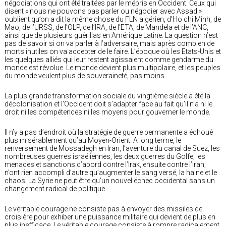
négociations qui ont été traitées par le mépris en Occident. Ceux qui
disent « nous ne pouvons pas parler ou négocier avec Assad »
oublient qu’on a dit la même chose du FLN algérien, d’Ho chi Minh, de
Mao, de l’URSS, de l’OLP, de l’IRA, de l’ETA, de Mandela et de l’ANC,
ainsi que de plusieurs guérillas en Amérique Latine. La question n’est
pas de savoir si on va parler à l’adversaire, mais après combien de
morts inutiles on va accepter de le faire. L’époque où les Etats-Unis et
les quelques alliés qui leur restent agissaient comme gendarme du
monde est révolue. Le monde devient plus multipolaire, et les peuples
du monde veulent plus de souveraineté, pas moins.
La plus grande transformation sociale du vingtième siècle a été la
décolonisation et l’Occident doit s’adapter face au fait qu’il n’a ni le
droit ni les compétences ni les moyens pour gouverner le monde.
Il n’y a pas d’endroit où la stratégie de guerre permanente a échoué
plus misérablement qu’au Moyen-Orient. A long terme, le
renversement de Mossadegh en Iran, l’aventure du canal de Suez, les
nombreuses guerres israéliennes, les deux guerres du Golfe, les
menaces et sanctions d’abord contre l’Irak, ensuite contre l’Iran,
n’ont rien accompli d’autre qu’augmenter le sang versé, la haine et le
chaos. La Syrie ne peut être qu’un nouvel échec occidental sans un
changement radical de politique.
Le véritable courage ne consiste pas à envoyer des missiles de
croisière pour exhiber une puissance militaire qui devient de plus en
plus inefficace. Le véritable courage consiste à rompre radicalement