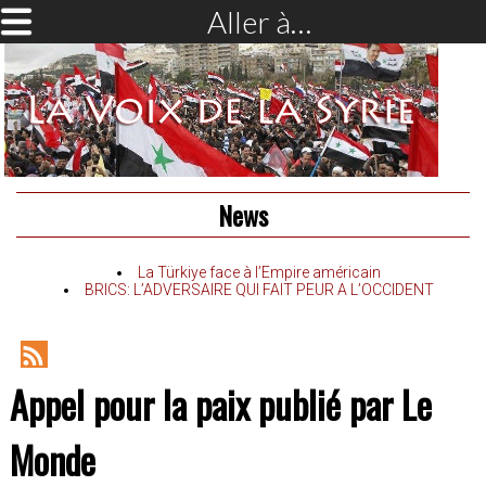
Aller à…
News
La Türkiye face à l’Empire américain
BRICS: L’ADVERSAIRE QUI FAIT PEUR A L’OCCIDENT
RSS
Appel pour la paix publié par Le
Feed
Monde