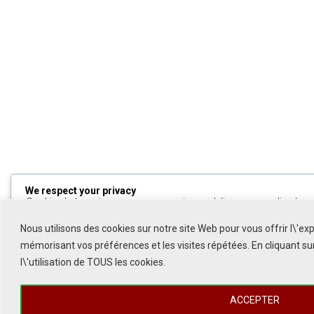
We respect your privacy
Cookies help us improve your experience, deliver personalized cont
can choose which cookies to allow by clicking
Customize
. Click
All
to decline non-essential cookies.
Nous utilisons des cookies sur notre site Web pour vous offrir l\'ex
mémorisant vos préférences et les visites répétées. En cliquant s
Customize
l\'utilisation de TOUS les cookies.
Reject All
ACCEPTER
Accept All