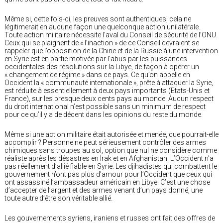
Même si, cette fois-ci, les preuves sont authentiques, cela ne
légitimerait en aucune façon une quelconque action unilatérale.
Toute action militaire nécessite l’aval du Conseil de sécurité de l’ONU.
Ceux qui se plaignent de « l’inaction » de ce Conseil devraient se
rappeler que l’opposition de la Chine et de la Russie à une intervention
en Syrie est en partie motivée par l’abus par les puissances
occidentales des résolutions sur la Libye, de façon à opérer un
« changement de régime » dans ce pays. Ce qu’on appelle en
Occident la « communauté internationale », prête à attaquer la Syrie,
est réduite à essentiellement à deux pays importants (Etats-Unis et
France), sur les presque deux cents pays au monde. Aucun respect
du droit international n’est possible sans un minimum de respect
pour ce qu’il y a de décent dans les opinions du reste du monde.
Même si une action militaire était autorisée et menée, que pourrait-elle
accomplir ? Personne ne peut sérieusement contrôler des armes
chimiques sans troupes au sol, option que nul ne considère comme
réaliste après les désastres en Irak et en Afghanistan. L’Occident n’a
pas réellement d’allié fiable en Syrie. Les djihadistes qui combattent le
gouvernement n’ont pas plus d’amour pour l’Occident que ceux qui
ont assassiné l’ambassadeur américain en Libye. C’est une chose
d’accepter de l’argent et des armes venant d’un pays donné, une
toute autre d’être son véritable allié.
Les gouvernements syriens, iraniens et russes ont fait des offres de