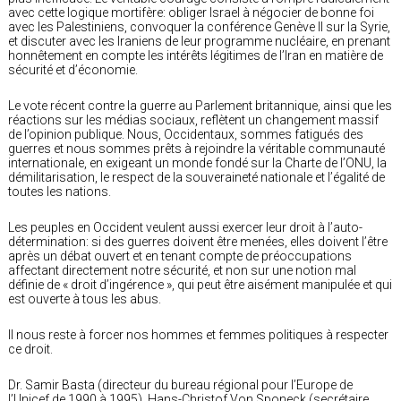
avec cette logique mortifère: obliger Israel à négocier de bonne foi
avec les Palestiniens, convoquer la conférence Genève II sur la Syrie,
et discuter avec les Iraniens de leur programme nucléaire, en prenant
honnêtement en compte les intérêts légitimes de l’Iran en matière de
sécurité et d’économie.
Le vote récent contre la guerre au Parlement britannique, ainsi que les
réactions sur les médias sociaux, reflètent un changement massif
de l’opinion publique. Nous, Occidentaux, sommes fatigués des
guerres et nous sommes prêts à rejoindre la véritable communauté
internationale, en exigeant un monde fondé sur la Charte de l’ONU, la
démilitarisation, le respect de la souveraineté nationale et l’égalité de
toutes les nations.
Les peuples en Occident veulent aussi exercer leur droit à l’auto-
détermination: si des guerres doivent être menées, elles doivent l’être
après un débat ouvert et en tenant compte de préoccupations
affectant directement notre sécurité, et non sur une notion mal
définie de « droit d’ingérence », qui peut être aisément manipulée et qui
est ouverte à tous les abus.
Il nous reste à forcer nos hommes et femmes politiques à respecter
ce droit.
Dr. Samir Basta (directeur du bureau régional pour l’Europe de
l’Unicef de 1990 à 1995), Hans-Christof Von Sponeck (secrétaire