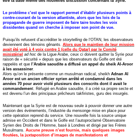
être la base même des nouvelles discussion concernant la Syrie.
Le problème c’est que le rapport permet d’établir plusieurs points à
contre-courant de la version atlantiste, alors que les lois de la
propagande de guerre imposent de faire taire toutes les voix
dissidentes quand on cherche à imposer son point de vue.
Puisqu’ils refusent d’accréditer le
storytelling
de l’OTAN, les observateurs
deviennent des témoins gênants.
Alors que le maintien de leur mission
avait été voté à 4 voix contre 1 (celle du Qatar) par le Comité
ministériel
ad hoc
de la Ligue Arabe, ceux ci doivent quitter la Syrie pour
raison de « sécurité » depuis que les observateurs du Golfe ont été
rappelés et que
l’Arabie saoudite a diffusé un appel du sheik Al-Aroor
à les assassiner
.
Alors qu’on le présente comme un musulman radical, sheikh
Adnan Al
Aroor est un ancien officier syrien arrêté et condamné dans les
années 70 pour avoir violé plusieurs des conscrits dont il avait le
commandemen
t. Réfugié en Arabie saoudite, il a créé sa propre secte et
est devenu l’un des principaux prêcheurs takfiristes, guru des insurgés.
Maintenant que la Syrie est de nouveau seule à pouvoir donner une autre
version des événements, l’industrie du mensonge mise en place pour
cette opération reprend du service. Une nouvelle fois la source unique
admise en Occident et dans le Golfe est l’autoproclamé Observatoire
Syrien des Droits de l’Homme, basé à Londres et dirigé par les Frères
Musulmans.
Aucune preuve n’est fournie, mais quelques images
floutées, la juxtaposition d’images de manifestations et