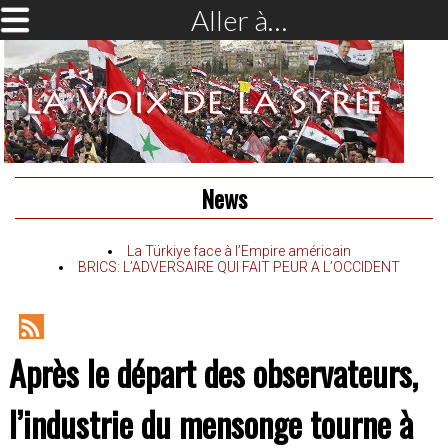
Aller à…
News
La Türkiye face à l’Empire américain
BRICS: L’ADVERSAIRE QUI FAIT PEUR A L’OCCIDENT
RSS
Après le départ des observateurs,
Feed
l’industrie du mensonge tourne à