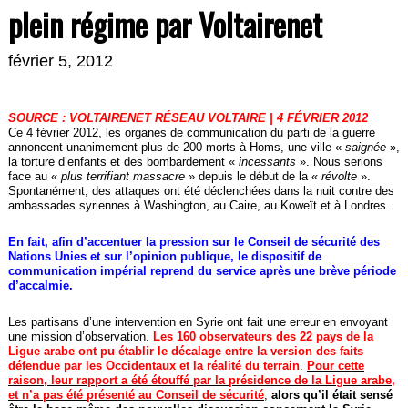
plein régime par Voltairenet
février 5, 2012
SOURCE : VOLTAIRENET RÉSEAU VOLTAIRE | 4 FÉVRIER 2012
Ce 4 février 2012, les organes de communication du parti de la guerre
annoncent unanimement plus de 200 morts à Homs, une ville «
saignée
»,
la torture d’enfants et des bombardement «
incessants
». Nous serions
face au «
plus terrifiant massacre
» depuis le début de la «
révolte
».
Spontanément, des attaques ont été déclenchées dans la nuit contre des
ambassades syriennes à Washington, au Caire, au Koweït et à Londres.
En fait, afin d’accentuer la pression sur le Conseil de sécurité des
Nations Unies et sur l’opinion publique, le dispositif de
communication impérial reprend du service après une brève période
d’accalmie.
Les partisans d’une intervention en Syrie ont fait une erreur en envoyant
une mission d’observation.
Les 160 observateurs des 22 pays de la
Ligue arabe ont pu établir le décalage entre la version des faits
défendue par les Occidentaux et la réalité du terrain
.
Pour cette
raison, leur rapport a été étouffé par la présidence de la Ligue arabe,
et n’a pas été présenté au Conseil de sécurité
,
alors qu’il était sensé