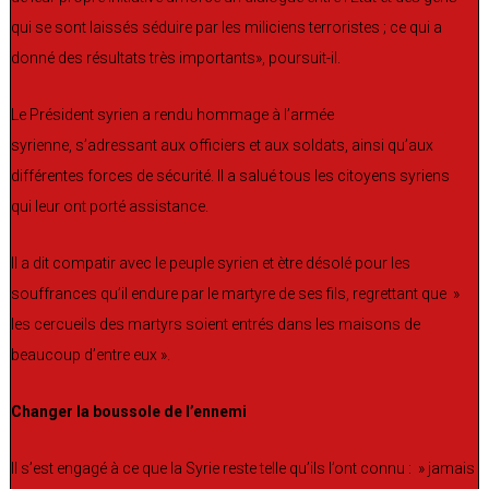
qui se sont laissés séduire par les miliciens terroristes ; ce qui a
donné des résultats très importants», poursuit-il.
Le Président syrien a rendu hommage à l’armée
syrienne, s’adressant aux officiers et aux soldats, ainsi qu’aux
différentes forces de sécurité. Il a salué tous les citoyens syriens
qui leur ont porté assistance.
Il a dit compatir avec le peuple syrien et ètre désolé pour les
souffrances qu’il endure par le martyre de ses fils, regrettant que »
les cercueils des martyrs soient entrés dans les maisons de
beaucoup d’entre eux ».
Changer la boussole de l’ennemi
Il s’est engagé à ce que la Syrie reste telle qu’ils l’ont connu : » jamais