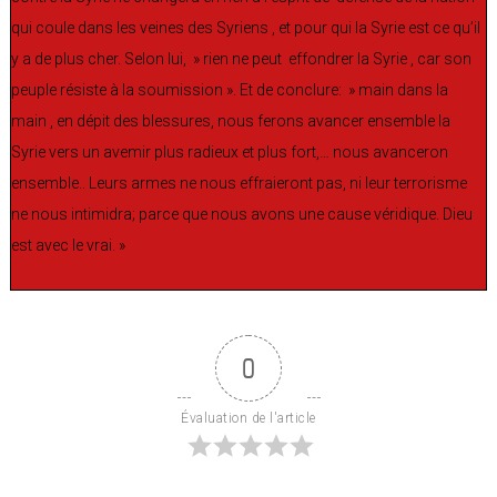
qui coule dans les veines des Syriens , et pour qui la Syrie est ce qu’il
y a de plus cher. Selon lui, » rien ne peut effondrer la Syrie , car son
peuple résiste à la soumission ». Et de conclure: » main dans la
main , en dépit des blessures, nous ferons avancer ensemble la
Syrie vers un avemir plus radieux et plus fort,… nous avanceron
ensemble.. Leurs armes ne nous effraieront pas, ni leur terrorisme
ne nous intimidra; parce que nous avons une cause véridique. Dieu
est avec le vrai. »
0
Évaluation de l'article