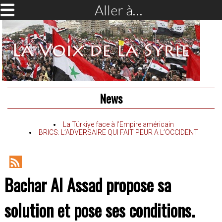
Aller à…
News
La Türkiye face à l’Empire américain
BRICS: L’ADVERSAIRE QUI FAIT PEUR A L’OCCIDENT
RSS
Bachar Al Assad propose sa
Feed
solution et pose ses conditions.