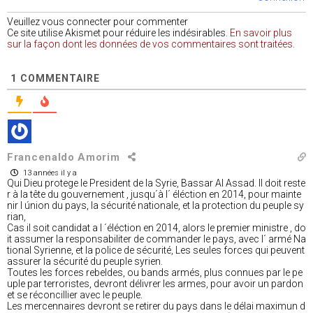
Veuillez vous connecter pour commenter
Ce site utilise Akismet pour réduire les indésirables.
En savoir plus
sur la façon dont les données de vos commentaires sont traitées
.
1
COMMENTAIRE
Francenaldo Amorim
13 années il y a
Qui Dieu protege le President de la Syrie, Bassar Al Assad. Il doit reste
r à la tête du gouvernement , jusqu´à l´ éléction en 2014, pour mainte
nir l únion du pays, la sécurité nationale, et la protection du peuple sy
rian,
Cas il soit candidat a l ´éléction en 2014, alors le premier ministre , do
it assumer la responsabiliter de commander le pays, avec l´ armé Na
tional Syrienne, et la police de sécurité, Les seules forces qui peuvent
assurer la sécurité du peuple syrien.
Toutes les forces rebeldes, ou bands armés, plus connues par le pe
uple par terroristes, devront délivrer les armes, pour avoir un pardon
et se réconcillier avec le peuple.
Les mercennaires devront se retirer du pays dans le délai maximun d