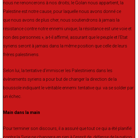
nous ne renoncerons à nos droits; le Golan nous appartient, la
Palestine est notre cause, pour laquelle nous avons donné ce
que nous avons de plus cher, nous soutiendrons à jamais la
résistance contre notre ennemi unique; la résistance est une voie et
non des personnes », a-t-il affirmé, assurant que le peuple et l’Etat
syriens seront à jamais dans la même position que celle de leurs
frères palestiniens.
Selon lui, la tentative d’immiscer les Palestiniens dans les
évènements syriens a pour but de changer la direction de la
boussole indiquant le véritable ennemi :tentative qui va se solder par
un échec.
Main dans la main
Pour terminer son discours, il a assuré que tout ce qui a été planifié
contre la Syrie ne changera en rien à l’esprit de défense de la nation