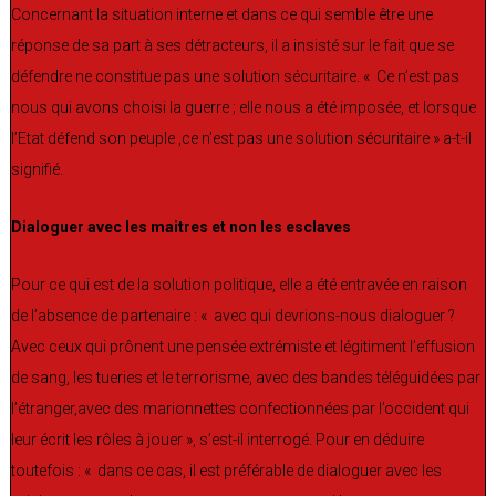
Concernant la situation interne et dans ce qui semble être une
réponse de sa part à ses détracteurs, il a insisté sur le fait que se
défendre ne constitue pas une solution sécuritaire. « Ce n’est pas
nous qui avons choisi la guerre ; elle nous a été imposée, et lorsque
l’Etat défend son peuple ,ce n’est pas une solution sécuritaire » a-t-il
signifié.
Dialoguer avec les maitres et non les esclaves
Pour ce qui est de la solution politique, elle a été entravée en raison
de l’absence de partenaire : « avec qui devrions-nous dialoguer ?
Avec ceux qui prônent une pensée extrémiste et légitiment l’effusion
de sang, les tueries et le terrorisme, avec des bandes téléguidées par
l’étranger,avec des marionnettes confectionnées par l’occident qui
leur écrit les rôles à jouer », s’est-il interrogé. Pour en déduire
toutefois : « dans ce cas, il est préférable de dialoguer avec les