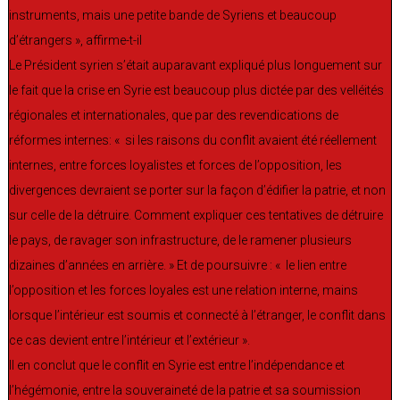
instruments, mais une petite bande de Syriens et beaucoup
d’étrangers », affirme-t-il
Le Président syrien s’était auparavant expliqué plus longuement sur
le fait que la crise en Syrie est beaucoup plus dictée par des velléités
régionales et internationales, que par des revendications de
réformes internes: « si les raisons du conflit avaient été réellement
internes, entre forces loyalistes et forces de l’opposition, les
divergences devraient se porter sur la façon d’édifier la patrie, et non
sur celle de la détruire. Comment expliquer ces tentatives de détruire
le pays, de ravager son infrastructure, de le ramener plusieurs
dizaines d’années en arrière. » Et de poursuivre : « le lien entre
l’opposition et les forces loyales est une relation interne, mains
lorsque l’intérieur est soumis et connecté à l’étranger, le conflit dans
ce cas devient entre l’intérieur et l’extérieur ».
Il en conclut que le conflit en Syrie est entre l’indépendance et
l’hégémonie, entre la souveraineté de la patrie et sa soumission