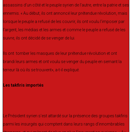
assassins d’un côté et le peuple syrien de l’autre, entre la patrie et ses
ennemis. « Au début, ils ont annoncé leur prétendue révolution, mais
lorsque le peuple a refusé de les couvrir, ils ont voulu l’imposer par
l’argent, les médias et les armes et comme le peuple a refusé de les
suivre, ils ont décidé de se venger de lui.
Ils ont tomber les masques de leur prétendue révolution et ont
brandi leurs armes et ont voulu se venger du peuple en semant la
terreur là où ils se trouvent», a-t-il expliqué.
Les takfiris importés
Le Président syrien s’est attardé sur la présence des groupes takfiris
parmi les insurgés qui comptent dans leurs rangs d’innombrables