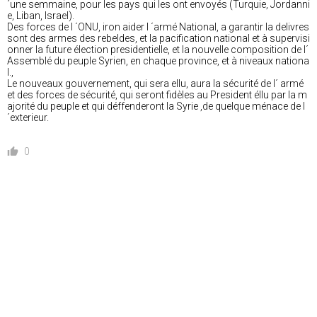
´une semmaine, pour les pays qui les ont envoyés (Turquie, Jordanni
e, Liban, Israel).
Des forces de l ´ONU, iron aider l ´armé National, a garantir la delivres
sont des armes des rebeldes, et la pacification national et à supervisi
onner la future élection presidentielle, et la nouvelle composition de l´
Assemblé du peuple Syrien, en chaque province, et à niveaux nationa
l.,
Le nouveaux gouvernement, qui sera ellu, aura la sécurité de l´ armé
et des forces de sécurité, qui seront fidèles au President éllu par la m
ajorité du peuple et qui déffenderont la Syrie ,de quelque ménace de l
´exterieur.
0