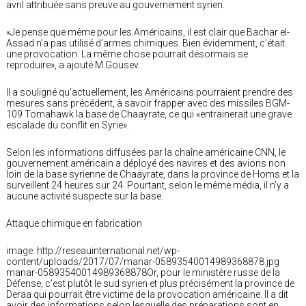
avril attribuée sans preuve au gouvernement syrien.
«Je pense que même pour les Américains, il est clair que Bachar el-
Assad n’a pas utilisé d’armes chimiques. Bien évidemment, c’était
une provocation. La même chose pourrait désormais se
reproduire», a ajouté M.Gousev.
Il a souligné qu’actuellement, les Américains pourraient prendre des
mesures sans précédent, à savoir frapper avec des missiles BGM-
109 Tomahawk la base de Chaayrate, ce qui «entrainerait une grave
escalade du conflit en Syrie».
Selon les informations diffusées par la chaîne américaine CNN, le
gouvernement américain a déployé des navires et des avions non
loin de la base syrienne de Chaayrate, dans la province de Homs et la
surveillent 24 heures sur 24. Pourtant, selon le même média, il n’y a
aucune activité suspecte sur la base.
Attaque chimique en fabrication
image: http://reseauinternational.net/wp-
content/uploads/2017/07/manar-05893540014989368878.jpg
manar-05893540014989368878Or, pour le ministère russe de la
Défense, c’est plutôt le sud syrien et plus précisément la province de
Deraa qui pourrait être victime de la provocation américaine. Il a dit
avoir des informations selon lesquelle des préparations sont en