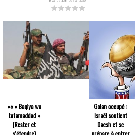
Évaluation de l'article
««
« Baqiya wa
Golan occupé :
tatamaddad »
Israël soutient
(Rester et
Daesh et se
s’étendre)
prépare à entrer