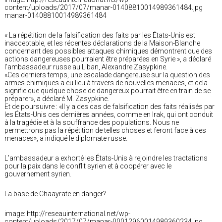
content/uploads/2017/07/manar-01408810014989361484.jpg
manar-01408810014989361484
« La répétition de la falsification des faits par les États-Unis est
inacceptable, et les récentes déclarations de la Maison-Blanche
concernant des possibles attaques chimiques démontrent que des
actions dangereuses pourraient être préparées en Syrie », a déclaré
l’ambassadeur russe au Liban, Alexandre Zasypkine.
«Ces derniers temps, une escalade dangereuse sur la question des
armes chimiques a eu lieu à travers de nouvelles menaces, et cela
signifie que quelque chose de dangereux pourrait être en train de se
préparer», a déclaré M. Zasypkine.
Et de poursuivre : «Il y a des cas de falsification des faits réalisés par
les États-Unis ces dernières années, comme en Irak, qui ont conduit
à la tragédie et à la souffrance des populations. Nous ne
permettrons pas la répétition de telles choses et feront face à ces
menaces», a indiqué le diplomate russe.
L’ambassadeur a exhorté les États-Unis à rejoindre les tractations
pour la paix dans le conflit syrien et à coopérer avec le
gouvernement syrien.
La base de Chaayrate en danger?
image: http://reseauinternational.net/wp-
content/uploads/2017/07/manar-00012960014989360234.jpg