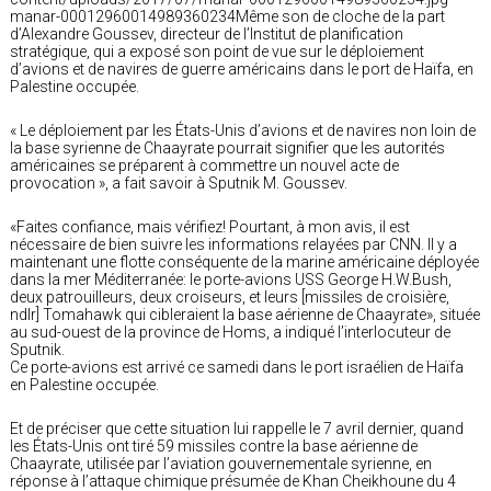
manar-00012960014989360234Même son de cloche de la part
d’Alexandre Goussev, directeur de l’Institut de planification
stratégique, qui a exposé son point de vue sur le déploiement
d’avions et de navires de guerre américains dans le port de Haïfa, en
Palestine occupée.
« Le déploiement par les États-Unis d’avions et de navires non loin de
la base syrienne de Chaayrate pourrait signifier que les autorités
américaines se préparent à commettre un nouvel acte de
provocation », a fait savoir à Sputnik M. Goussev.
«Faites confiance, mais vérifiez! Pourtant, à mon avis, il est
nécessaire de bien suivre les informations relayées par CNN. Il y a
maintenant une flotte conséquente de la marine américaine déployée
dans la mer Méditerranée: le porte-avions USS George H.W.Bush,
deux patrouilleurs, deux croiseurs, et leurs [missiles de croisière,
ndlr] Tomahawk qui cibleraient la base aérienne de Chaayrate», située
au sud-ouest de la province de Homs, a indiqué l’interlocuteur de
Sputnik.
Ce porte-avions est arrivé ce samedi dans le port israélien de Haïfa
en Palestine occupée.
Et de préciser que cette situation lui rappelle le 7 avril dernier, quand
les États-Unis ont tiré 59 missiles contre la base aérienne de
Chaayrate, utilisée par l’aviation gouvernementale syrienne, en
réponse à l’attaque chimique présumée de Khan Cheikhoune du 4