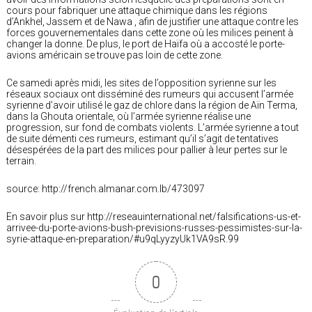
cours pour fabriquer une attaque chimique dans les régions
d’Ankhel, Jassem et de Nawa , afin de justifier une attaque contre les
forces gouvernementales dans cette zone où les milices peinent à
changer la donne. De plus, le port de Haïfa où a accosté le porte-
avions américain se trouve pas loin de cette zone.
Ce samedi après midi, les sites de l’opposition syrienne sur les
réseaux sociaux ont disséminé des rumeurs qui accusent l’armée
syrienne d’avoir utilisé le gaz de chlore dans la région de Aïn Terma,
dans la Ghouta orientale, où l’armée syrienne réalise une
progression, sur fond de combats violents. L’armée syrienne a tout
de suite démenti ces rumeurs, estimant qu’il s’agit de tentatives
désespérées de la part des milices pour pallier à leur pertes sur le
terrain.
source: http://french.almanar.com.lb/473097
En savoir plus sur http://reseauinternational.net/falsifications-us-et-
arrivee-du-porte-avions-bush-previsions-russes-pessimistes-sur-la-
syrie-attaque-en-preparation/#u9qLyyzyUk1VA9sR.99
0