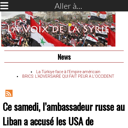
Aller à…
News
La Türkiye face à l’Empire américain
BRICS: L’ADVERSAIRE QUI FAIT PEUR A L’OCCIDENT
RSS
Ce samedi, l’ambassadeur russe au
Feed
Liban a accusé les USA de