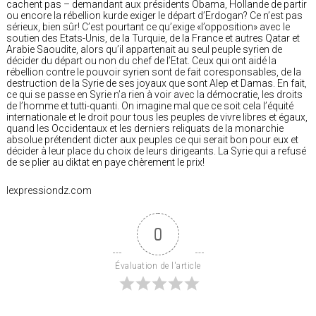
cachent pas – demandant aux présidents Obama, Hollande de partir
ou encore la rébellion kurde exiger le départ d’Erdogan? Ce n’est pas
sérieux, bien sûr! C’est pourtant ce qu’exige «l’opposition» avec le
soutien des Etats-Unis, de la Turquie, de la France et autres Qatar et
Arabie Saoudite, alors qu’il appartenait au seul peuple syrien de
décider du départ ou non du chef de l’Etat. Ceux qui ont aidé la
rébellion contre le pouvoir syrien sont de fait coresponsables, de la
destruction de la Syrie de ses joyaux que sont Alep et Damas. En fait,
ce qui se passe en Syrie n’a rien à voir avec la démocratie, les droits
de l’homme et tutti-quanti. On imagine mal que ce soit cela l’équité
internationale et le droit pour tous les peuples de vivre libres et égaux,
quand les Occidentaux et les derniers reliquats de la monarchie
absolue prétendent dicter aux peuples ce qui serait bon pour eux et
décider à leur place du choix de leurs dirigeants. La Syrie qui a refusé
de se plier au diktat en paye chèrement le prix!
lexpressiondz.com
0
Évaluation de l'article