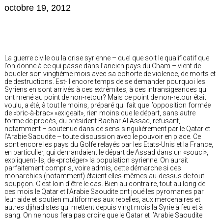
octobre 19, 2012
La guerre civile ou la crise syrienne – quel que soit le qualificatif que
l’on donne à ce qui passe dans l’ancien pays du Cham – vient de
boucler son vingtième mois avec sa cohorte de violence, de morts et
de destructions. Est-il encore temps de se demander pourquoi les
Syriens en sont arrivés à ces extrêmites, à ces intransigeances qui
ont mené au point de non-retour? Mais ce point de non-retour était
voulu, a été, à tout le moins, préparé qui fait que l’opposition formée
de «bric-à-brac» «exigeait», rien moins que le départ, sans autre
forme de procès, du président Bachar Al Assad, refusant,
notamment – soutenue dans ce sens singulièrement par le Qatar et
l’Arabie Saoudite – toute discussion avec le pouvoir en place. Ce
sont encore les pays du Golfe relayés par les Etats-Unis et la France,
en particulier, qui demandaient le départ de Assad dans un «souci»,
expliquent-ils, de «protéger» la population syrienne. On aurait
parfaitement compris, voire admis, cette démarche si ces
monarchies (notamment) étaient elles-mêmes au-dessus de tout
soupçon. C’est loin d’être le cas. Bien au contraire, tout au long de
ces mois le Qatar et l’Arabie Saoudite ont joué les pyromanes par
leur aide et soutien multiformes aux rebelles, aux mercenaires et
autres djihadistes qui mettent depuis vingt mois la Syrie à feu et à
sang. On ne nous fera pas croire que le Qatar et l’Arabie Saoudite