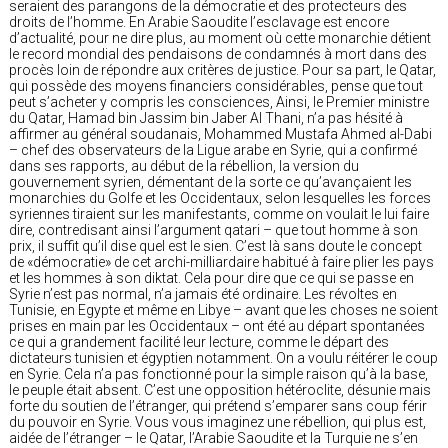
seraient des parangons de la démocratie et des protecteurs des
droits de l’homme. En Arabie Saoudite l’esclavage est encore
d’actualité, pour ne dire plus, au moment où cette monarchie détient
le record mondial des pendaisons de condamnés à mort dans des
procès loin de répondre aux critères de justice. Pour sa part, le Qatar,
qui possède des moyens financiers considérables, pense que tout
peut s’acheter y compris les consciences, Ainsi, le Premier ministre
du Qatar, Hamad bin Jassim bin Jaber Al Thani, n’a pas hésité à
affirmer au général soudanais, Mohammed Mustafa Ahmed al-Dabi
– chef des observateurs de la Ligue arabe en Syrie, qui a confirmé
dans ses rapports, au début de la rébellion, la version du
gouvernement syrien, démentant de la sorte ce qu’avançaient les
monarchies du Golfe et les Occidentaux, selon lesquelles les forces
syriennes tiraient sur les manifestants, comme on voulait le lui faire
dire, contredisant ainsi l’argument qatari – que tout homme à son
prix, il suffit qu’il dise quel est le sien. C’est là sans doute le concept
de «démocratie» de cet archi-milliardaire habitué à faire plier les pays
et les hommes à son diktat. Cela pour dire que ce qui se passe en
Syrie n’est pas normal, n’a jamais été ordinaire. Les révoltes en
Tunisie, en Egypte et même en Libye – avant que les choses ne soient
prises en main par les Occidentaux – ont été au départ spontanées
ce qui a grandement facilité leur lecture, comme le départ des
dictateurs tunisien et égyptien notamment. On a voulu réitérer le coup
en Syrie. Cela n’a pas fonctionné pour la simple raison qu’à la base,
le peuple était absent. C’est une opposition hétéroclite, désunie mais
forte du soutien de l’étranger, qui prétend s’emparer sans coup férir
du pouvoir en Syrie. Vous vous imaginez une rébellion, qui plus est,
aidée de l’étranger – le Qatar, l’Arabie Saoudite et la Turquie ne s’en