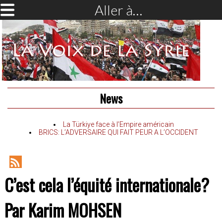
Aller à…
News
La Türkiye face à l’Empire américain
BRICS: L’ADVERSAIRE QUI FAIT PEUR A L’OCCIDENT
RSS
C’est cela l’équité internationale?
Feed
Par Karim MOHSEN