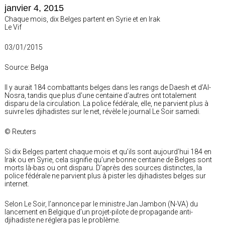
janvier 4, 2015
Chaque mois, dix Belges partent en Syrie et en Irak
Le Vif
03/01/2015
Source: Belga
Il y aurait 184 combattants belges dans les rangs de Daesh et d’Al-
Nosra, tandis que plus d’une centaine d’autres ont totalement
disparu de la circulation. La police fédérale, elle, ne parvient plus à
suivre les djihadistes sur le net, révèle le journal Le Soir samedi.
© Reuters
Si dix Belges partent chaque mois et qu’ils sont aujourd’hui 184 en
Irak ou en Syrie, cela signifie qu’une bonne centaine de Belges sont
morts là-bas ou ont disparu. D’après des sources distinctes, la
police fédérale ne parvient plus à pister les djihadistes belges sur
internet.
Selon Le Soir, l’annonce par le ministre Jan Jambon (N-VA) du
lancement en Belgique d’un projet-pilote de propagande anti-
djihadiste ne réglera pas le problème.