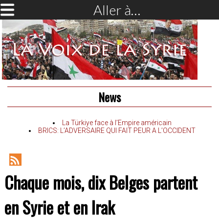
Aller à…
News
La Türkiye face à l’Empire américain
BRICS: L’ADVERSAIRE QUI FAIT PEUR A L’OCCIDENT
RSS
Chaque mois, dix Belges partent
Feed
en Syrie et en Irak