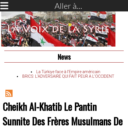
Aller à…
News
La Türkiye face à l’Empire américain
BRICS: L’ADVERSAIRE QUI FAIT PEUR A L’OCCIDENT
RSS
Cheikh Al-Khatib Le Pantin
Feed
Sunnite Des Frères Musulmans De