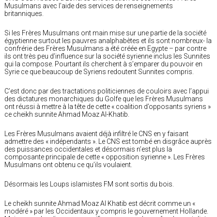
Musulmans avec l’aide des services de renseignements
britanniques.
Si les Frères Musulmans ont main mise sur une partie de la société
égyptienne surtout les pauvres analphabètes et ils sont nombreux- la
confrérie des Frères Musulmans a été créée en Egypte – par contre
ils ont très peu d’influence sur la société syrienne inclus les Sunnites
qui la compose. Pourtant ils cherchent à s’emparer du pouvoir en
Syrie ce que beaucoup de Syriens redoutent Sunnites compris.
C’est donc par des tractations politiciennes de couloirs avec l’appui
des dictatures monarchiques du Golfe que les Frères Musulmans
ont réussi à mettre à la tête de cette « coalition d’opposants syriens »
ce cheikh sunnite Ahmad Moaz Al-Khatib.
Les Frères Musulmans avaient déjà infiltré le CNS en y faisant
admettre des « indépendants ». Le CNS est tombé en disgrâce auprès
des puissances occidentales et désormais n’est plus la
composante principale de cette « opposition syrienne ». Les Frères
Musulmans ont obtenu ce qu’ils voulaient.
Désormais les Loups islamistes FM sont sortis du bois.
Le cheikh sunnite Ahmad Moaz Al Khatib est décrit comme un «
modéré » par les Occidentaux y compris le gouvernement Hollande.