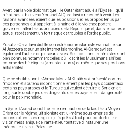
Averti par la voie diplomatique – le Qatar étant adulé à l’Elysée – qu’il
n’était pas le bienvenu Youssef Al Qaradawi a renoncé à venir. Les
raisons avancées étaient que les positions et les propos tenus par
ces personnes qui appellent à la haine et à la violence portent
gravement atteinte aux principes de la République et, dans le contexte
actuel, représentent un fort risque de troubles à l’ordre public.
Yusuf al-Qaradawi distille son extrémisme islamiste wahhabite sur
Al Jazzeera et sur un site internet Islamonline. Al-Qaradawi est
également l’auteur de plusieurs livres. Ses positions extrémistes sont
bien connues notamment celles où il décrit les Musulmans shi’ites
comme des hérètiques (« mubtadi’oun ») de même que ses positions
antisémites.
Que ce cheikh sunnite Ahmad Moaz Al Khatib soit présenté comme
“modéré” et soutenu inconditionnellement par les pays occidentaux
certains pays arabes et la Turquie qui veulent détruire la Syrie en dit
long sur le double jeu des dirigeants de ces pays et leur dangerosité
pour la paix mondiale.
La Syrie d’Assad constitue le dernier bastion de la laïcité au Moyen
Orient car le régime juif sioniste est lui-même sous emprise de
colons extrémistes religieux juifs prêts à tout pour conforter leur
vision messianique délirante et leur tentative d’instaurer une
théocratie juive en Palestine.