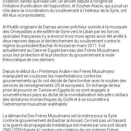
coalition, tandis que Riad Seif, un ancien député à l’origine de
l’initiative d’unification de l’opposition, et Souheir Atassi, qui a joué un
rôle dans la coordination du soulèvement à l’intérieur de la Syrie, ont
été élus vice-présidents.
Al Khatib originaire de Damas ancien prêcheur sunnite à la mosquée
des Omeyaddes a été exfiltré de Syrie vers le Liban par les forces
spéciales françaises il y a environ trois mois après avoir été arrêté à
deux reprises depuis le déclenchement du soulèvement contre le
régime du président Bachar Al-Assad en mars 2011. Il vit
actuellement au Caire en Egypte berceau des Frères Musulmans
sous leur protection et la protection du gouvernement à visée
théocratique de ces derniers.
Depuis le début du « Printemps Arabe » les Frères Musulmans
manipulent en coulisses les manifestations contre les
gouvernements qu’ils ont décidé de faire tomber avec le soutien des
services de renseignements US et européens. En échange de leur
prise de pouvoir en Tunisie en Egypte ils se sont engagés à
soumettre leurs pays au dictat de la mondialisation des pétro dollars
des dictatures monarchiques du Golfe et à se soumettre à
l’extrémisme musulman wahhabite.
La démarche Des Frères Musulmans est la même pour la Syrie
contre le gouvernement de Bashar al Assad. Ce n’est pas un hasard
si la guerre de propagande médiatique est menée par une soit disant
ONG OSDH basée à Londres une création de ces mêmes Frères