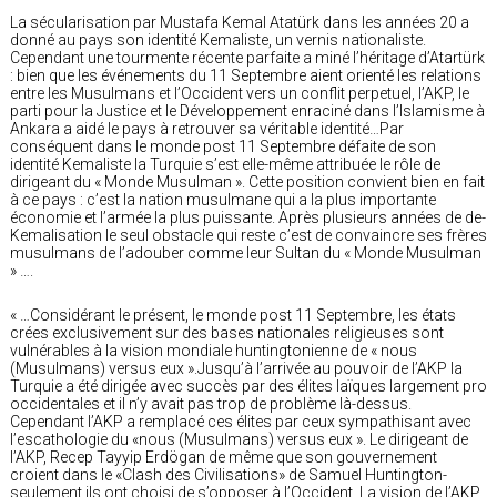
La sécularisation par Mustafa Kemal Atatürk dans les années 20 a
donné au pays son identité Kemaliste, un vernis nationaliste.
Cependant une tourmente récente parfaite a miné l’héritage d’Atartürk
: bien que les événements du 11 Septembre aient orienté les relations
entre les Musulmans et l’Occident vers un conflit perpetuel, l’AKP, le
parti pour la Justice et le Développement enraciné dans l’Islamisme à
Ankara a aidé le pays à retrouver sa véritable identité…Par
conséquent dans le monde post 11 Septembre défaite de son
identité Kemaliste la Turquie s’est elle-même attribuée le rôle de
dirigeant du « Monde Musulman ». Cette position convient bien en fait
à ce pays : c’est la nation musulmane qui a la plus importante
économie et l’armée la plus puissante. Après plusieurs années de de-
Kemalisation le seul obstacle qui reste c’est de convaincre ses frères
musulmans de l’adouber comme leur Sultan du « Monde Musulman
» ….
« …Considérant le présent, le monde post 11 Septembre, les états
crées exclusivement sur des bases nationales religieuses sont
vulnérables à la vision mondiale huntingtonienne de « nous
(Musulmans) versus eux ».Jusqu’à l’arrivée au pouvoir de l’AKP la
Turquie a été dirigée avec succès par des élites laïques largement pro
occidentales et il n’y avait pas trop de problème là-dessus.
Cependant l’AKP a remplacé ces élites par ceux sympathisant avec
l’escathologie du «nous (Musulmans) versus eux ». Le dirigeant de
l’AKP, Recep Tayyip Erdögan de même que son gouvernement
croient dans le «Clash des Civilisations» de Samuel Huntington-
seulement ils ont choisi de s’opposer à l’Occident. La vision de l’AKP