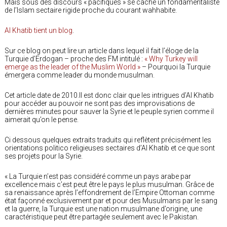
Mais sous des discours « pacifiques » se cache un fondamentaliste
de l’Islam sectaire rigide proche du courant wahhabite.
Al Khatib tient un blog
.
Sur ce blog on peut lire un article dans lequel il fait l’éloge de la
Turquie d’Erdogan – proche des FM intitulé :
« Why Turkey will
emerge as the leader of the Muslim World »
– Pourquoi la Turquie
émergera comme leader du monde musulman.
Cet article date de 2010.Il est donc clair que les intrigues d’Al Khatib
pour accéder au pouvoir ne sont pas des improvisations de
dernières minutes pour sauver la Syrie et le peuple syrien comme il
aimerait qu’on le pense.
Ci dessous quelques extraits traduits qui reflètent précisément les
orientations politico religieuses sectaires d’Al Khatib et ce que sont
ses projets pour la Syrie.
« La Turquie n’est pas considéré comme un pays arabe par
excellence mais c’est peut être le pays le plus musulman. Grâce de
sa renaissance après l’effondrement de l’Empire Ottoman comme
état façonné exclusivement par et pour des Musulmans par le sang
et la guerre, la Turquie est une nation musulmane d’origine, une
caractéristique peut être partagée seulement avec le Pakistan.