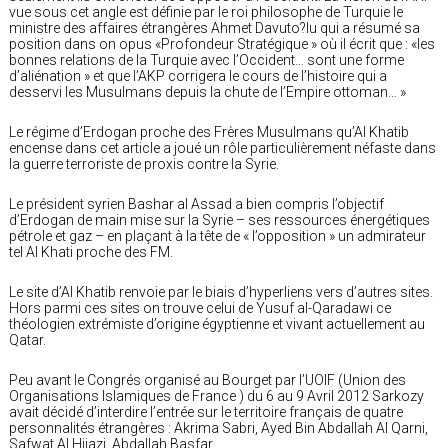
vue sous cet angle est définie par le roi philosophe de Turquie le
ministre des affaires étrangères Ahmet Davuto?lu qui a résumé sa
position dans on opus «Profondeur Stratégique » où il écrit que : «les
bonnes relations de la Turquie avec l’Occident… sont une forme
d’aliénation » et que l’AKP corrigera le cours de l’histoire qui a
desservi les Musulmans depuis la chute de l’Empire ottoman… »
Le régime d’Erdogan proche des Frères Musulmans qu’Al Khatib
encense dans cet article a joué un rôle particulièrement néfaste dans
la guerre terroriste de proxis contre la Syrie.
Le président syrien Bashar al Assad a bien compris l’objectif
d’Erdogan de main mise sur la Syrie – ses ressources énergétiques
pétrole et gaz – en plaçant à la tête de « l’opposition » un admirateur
tel Al Khati proche des FM.
Le site d’Al Khatib renvoie par le biais d’hyperliens vers d’autres sites.
Hors parmi ces sites on trouve celui de Yusuf al-Qaradawi ce
théologien extrémiste d’origine égyptienne et vivant actuellement au
Qatar.
Peu avant le Congrés organisé au Bourget par l’UOIF (Union des
Organisations Islamiques de France ) du 6 au 9 Avril 2012 Sarkozy
avait décidé d’interdire l’entrée sur le territoire français de quatre
personnalités étrangères : Akrima Sabri, Ayed Bin Abdallah Al Qarni,
Safwat Al Hijazi, Abdallah Basfar .