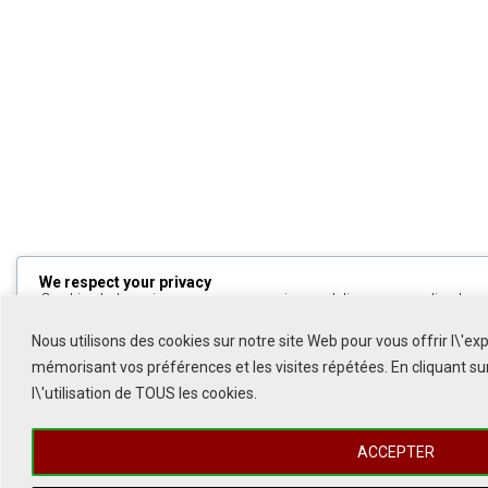
We respect your privacy
Cookies help us improve your experience, deliver personalized cont
can choose which cookies to allow by clicking
Customize
. Click
All
to decline non-essential cookies.
Nous utilisons des cookies sur notre site Web pour vous offrir l\'ex
mémorisant vos préférences et les visites répétées. En cliquant s
Customize
l\'utilisation de TOUS les cookies.
Reject All
ACCEPTER
Accept All
1