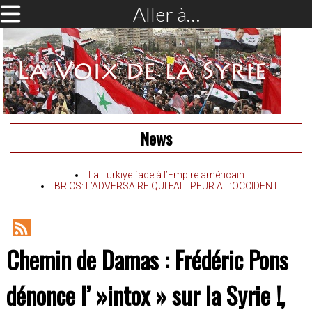
Aller à…
News
La Türkiye face à l’Empire américain
BRICS: L’ADVERSAIRE QUI FAIT PEUR A L’OCCIDENT
RSS
Chemin de Damas : Frédéric Pons
Feed
dénonce l’ »intox » sur la Syrie !,