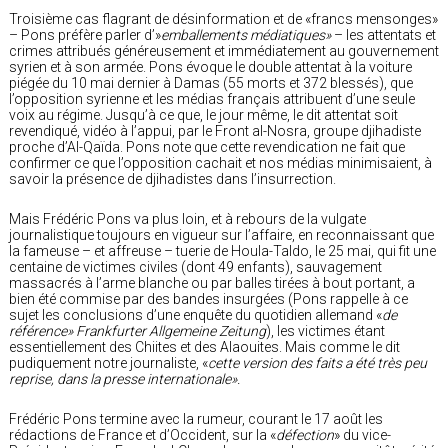
Troisième cas flagrant de désinformation et de «francs mensonges»
– Pons préfère parler d’»
emballements médiatiques»
– les attentats et
crimes attribués généreusement et immédiatement au gouvernement
syrien et à son armée. Pons évoque le double attentat à la voiture
piégée du 10 mai dernier à Damas (55 morts et 372 blessés), que
l’opposition syrienne et les médias français attribuent d’une seule
voix au régime. Jusqu’à ce que, le jour même, le dit attentat soit
revendiqué, vidéo à l’appui, par le Front al-Nosra, groupe djihadiste
proche d’Al-Qaïda. Pons note que cette revendication ne fait que
confirmer ce que l’opposition cachait et nos médias minimisaient, à
savoir la présence de djihadistes dans l’insurrection.
Mais Frédéric Pons va plus loin, et à rebours de la vulgate
journalistique toujours en vigueur sur l’affaire, en reconnaissant que
la fameuse – et affreuse – tuerie de Houla-Taldo, le 25 mai, qui fit une
centaine de victimes civiles (dont 49 enfants), sauvagement
massacrés à l’arme blanche ou par balles tirées à bout portant, a
bien été commise par des bandes insurgées (Pons rappelle à ce
sujet les conclusions d’une enquête du quotidien allemand «
de
référence»
Frankfurter Allgemeine Zeitung
), les victimes étant
essentiellement des Chiites et des Alaouites. Mais comme le dit
pudiquement notre journaliste, «
cette version des faits a été très peu
reprise, dans la presse internationale».
Frédéric Pons termine avec la rumeur, courant le 17 août les
rédactions de France et d’Occident, sur la «
défection
» du vice-