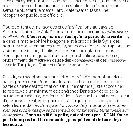
Président syrien, Farouk al-Chaareh, rumeur devenue, aussitôt, vérité
révélée et ne souffrant aucune contestation. Jusqu’à ce que, une
semaine plus tard, le même Farouk al-Chaareh fasse une
réapparition publique et officielle.
Pourquoi tant de mensonges et de falsifications au pays de
Beaumarchais et de Zola ? Pons incrimine un certain
«conformisme
intellectuel
« .
C’est vrai, mais ce n’est qu’une partie de la vérité
: il y
a dans la média-sphère hexagonale, et à propos de la Syrie, des
hommes et des tendances acquis, par conviction ou corruption, aux
visions américaine, atlantiste, israélienne ou qatari des choses.
Pons, qui demeure, jusqu’à la moelle, un atlantiste, se contente,
prudemment, de mettre en cause des «
conseillers
» et des «
réseaux
»
liés à la Turquie, au Qatar et à l’Arabie saoudite.
Cela dit, ne mégotons pas sur l’effort de vérité accompli sur deux
pages par Frédéric Pons qui a lui aussi relayé longtemps tout ou
partie de cette désinformation. On lui demandera juste encore de
faire preuve d’un minimum de cohérence. Dans son édito de la
semaine précédente, le même Frédéric Pons se félicitait sans pudeur
d’une possible entrée en guerre de la Turquie contre son voisin,
selon les modalités d’un «
plan turco-sunnite
(qui pourrait)
résoudre
bien des problèmes qui se posent à la communauté internationale sur
ce dossier
« .
Pons a un fil à la patte, qui est tenu par l’OTAN. On ne
peut donc pas tout lui demander, puisqu’il vient de faire déjà
beaucoup.