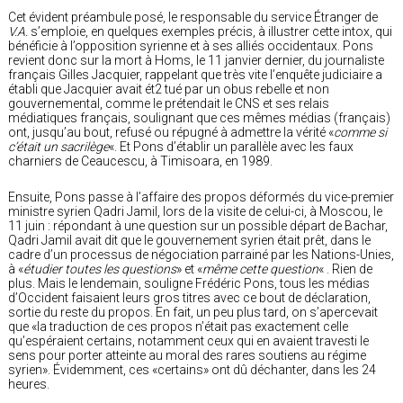
Cet évident préambule posé, le responsable du service Étranger de
V.A.
s’emploie, en quelques exemples précis, à illustrer cette intox, qui
bénéficie à l’opposition syrienne et à ses alliés occidentaux. Pons
revient donc sur la mort à Homs, le 11 janvier dernier, du journaliste
français Gilles Jacquier, rappelant que très vite l’enquête judiciaire a
établi que Jacquier avait ét2 tué par un obus rebelle et non
gouvernemental, comme le prétendait le CNS et ses relais
médiatiques français, soulignant que ces mêmes médias (français)
ont, jusqu’au bout, refusé ou répugné à admettre la vérité «
comme si
c’était un sacrilège
«. Et Pons d’établir un parallèle avec les faux
charniers de Ceaucescu, à Timisoara, en 1989.
Ensuite, Pons passe à l’affaire des propos déformés du vice-premier
ministre syrien Qadri Jamil, lors de la visite de celui-ci, à Moscou, le
11 juin : répondant à une question sur un possible départ de Bachar,
Qadri Jamil avait dit que le gouvernement syrien était prêt, dans le
cadre d’un processus de négociation parrainé par les Nations-Unies,
à «
étudier toutes les questions
» et «
même cette question
« . Rien de
plus. Mais le lendemain, souligne Frédéric Pons, tous les médias
d’Occident faisaient leurs gros titres avec ce bout de déclaration,
sortie du reste du propos. En fait, un peu plus tard, on s’apercevait
que «la traduction de ces propos n’était pas exactement celle
qu’espéraient certains, notamment ceux qui en avaient travesti le
sens pour porter atteinte au moral des rares soutiens au régime
syrien». Évidemment, ces «certains» ont dû déchanter, dans les 24
heures.