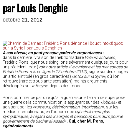
par Louis Denghie
octobre 21, 2012
A son niveau, on peut presque parler de «repentance» :
dans la dernière livraison de l’hebdomadaire
Valeurs actuelles
,
Frédéric Pons, que nous épinglions sévèrement quelques jours pour
un précédent texte (
voir notre article «Le cynisme et les mensonges de
Frédéric Pons, mis en ligne le 12 octobre 2012)
, signe sur deux pages
un article intitulé (en gros caractères) «
Intox sur la Syrie»
, où l’on
retrouve (rare et troublante sensation) maints arguments
développés sur
Infosyrie
, depuis des mois.
Pons commence par dire qu’à la guerre sur le terrain se superpose
une guerre de la communication, s’appuyant sur des «
lobbies
» et
agissant par les «
rumeurs, désinformation, intoxication
», sur les
médias internationaux, en l’occurrence «
généralement plus
sympathiques, à l’égard des insurgés et beaucoup plus durs pour le
gouvernement de Bachar al-Assad
« .
Oui, cher M. Pons,
«
généralement»
.