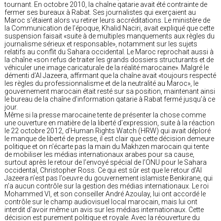
tournant. En octobre 2010, la chaîne qatarie avait été contrainte de
fermer ses bureaux à Rabat. Ses journalistes qui exerçaient au
Maroc s’étaient alors vu retirer leurs accréditations. Le ministère de
la Communication de l’époque, Khalid Naciri, avait expliqué que cette
suspension faisait «suite à de multiples manquements aux règles du
journalisme sérieux et responsable», notamment sur les sujets
relatifs au conflit du Sahara occidental. Le Maroc reprochait aussi à
la chaîne «son refus de traiter les grands dossiers structurants et de
véhiculer une image caricaturale de la réalité marocaine». Malgré le
démenti d’Al Jazeera, affirmant que la chaîne avait «toujours respecté
les règles du professionnalisme et de la neutralité au Maroc», le
gouvernement marocain était resté sur sa position, maintenant ainsi
le bureau de la chaîne d’information qatarie à Rabat fermé jusqu’à ce
jour.
Même si la presse marocaine tente de présenter la chose comme
une ouverture en matière de la liberté d’expression, suite à la réaction
le 22 octobre 2012, d’Human Rights Watch (HRW) qui avait déploré
le manque de liberté de presse, il est clair que cette décision demeure
politique et on n’écarte pas la main du Makhzen marocain qui tente
de mobiliser les médias internationaux arabes pour sa cause,
surtout après le retour de l’envoyé spécial de l’ONU pour le Sahara
occidental, Christopher Ross. Ce qui est sûr est que le retour d’Al
Jazeera n’est pas l’oeuvre du gouvernement islamiste Benkirane, qui
n’a aucun contrôle sur la gestion des médias internationaux. Le roi
Mohammed VI, et son conseiller André Azoulay, lui ont accordé le
contrôle sur le champ audiovisuel local marocain, mais lui ont
interdit d’avoir même un avis sur les médias internationaux. Cette
décision est purement politique et royale. Avec la réouverture du