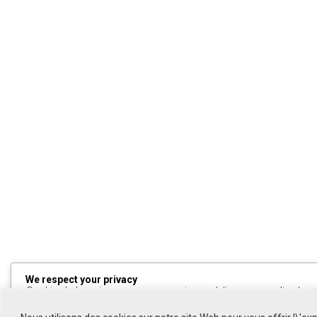
We respect your privacy
Cookies help us improve your experience, deliver personalized cont
can choose which cookies to allow by clicking
Customize
. Click
All
to decline non-essential cookies.