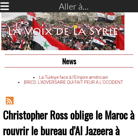
Aller à…
News
La Türkiye face à l’Empire américain
BRICS: L’ADVERSAIRE QUI FAIT PEUR A L’OCCIDENT
RSS
Christopher Ross oblige le Maroc à
Feed
rouvrir le bureau d’Al Jazeera à