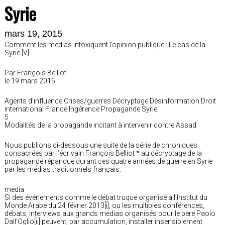
Syrie
mars 19, 2015
Comment les médias intoxiquent l’opinion publique : Le cas de la
Syrie [V]
Par François Belliot
le 19 mars 2015
Agents d’influence Crises/guerres Décryptage Désinformation Droit
international France Ingérence Propagande Syrie
5
Modalités de la propagande incitant à intervenir contre Assad
Nous publions ci-dessous une suite de la série de chroniques
consacrées par l’écrivain François Belliot * au décryptage de la
propagande répandue durant ces quatre années de guerre en Syrie
par les médias traditionnels français.
media
Si des événements comme le débat truqué organisé à l’Institut du
Monde Arabe du 24 février 2013[i], ou les multiples conférences,
débats, interviews aux grands médias organisés pour le père Paolo
Dall’Oglio[ii] peuvent, par accumulation, installer insensiblement