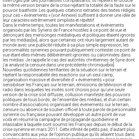
interrogés par des journalistes complaisants, ils répètent en boucle
la même version binaire de la crise rejetant la totalité de la faute sur le
pouvoir baathiste. Les quelques citations extraites des textes rédigés
pour ces « événements » (voir Annexe) suffisent à donner une idée de
leur caractère extrêmement simpliste et répétitif.
Dans le même temps, toutes les manifestations et événements
organisés par les Syriens de France hostiles à ce point de vue et
dénonçant des mensonges médiatiques et politiques étaient ignorés
par les médias[xii], alors que certaines ont réuni largement autant de
monde avec une publicité réduite à sa plus simple expression, les
personnalités syriennes pouvant publiquement contester ce point de
vue étant elles-mêmes délibérément ignorées ou calomniées dans
les médias. Je rappelle le cas des autorités chrétiennes de Syrie dont
j’ai analysé la censure dans une précédente chronique[xiii].
Nouvelles quotidiennes terrifiantes de la situation sur le terrain et
rejetant la responsabilité des exactions sur un seul camp,
organisation massive et diversifiée d’ « événements » pour
sensibiliser les Français sur le terrain, émissions de télévision et de
radio dans lesquelles les invités sont choisis pour qu’une seule
version de la crise soit diffusée, collusion manifeste des pouvoirs
politiques de tous bords, de l’ensemble des médias, et d’un certain
nombre d’associations organisant des événements sur le terrain,
censure ou absence de soutien officiel à toute parole de personnalité
syrienne ou française pouvant développer un autre point de vue :
voilà en résumé la campagne de propagande quotidienne et
inlassable à laquelle sont soumis les Français depuis le début de la
crise syrienne en mars 2011. Cette infinité de petits pas, d’autant plus
convaincants aux yeux de l’opinion publique qu’ils allaient tous dans