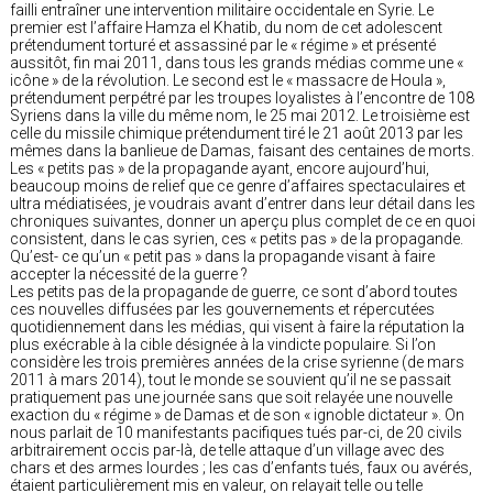
failli entraîner une intervention militaire occidentale en Syrie. Le
premier est l’affaire Hamza el Khatib, du nom de cet adolescent
prétendument torturé et assassiné par le « régime » et présenté
aussitôt, fin mai 2011, dans tous les grands médias comme une «
icône » de la révolution. Le second est le « massacre de Houla »,
prétendument perpétré par les troupes loyalistes à l’encontre de 108
Syriens dans la ville du même nom, le 25 mai 2012. Le troisième est
celle du missile chimique prétendument tiré le 21 août 2013 par les
mêmes dans la banlieue de Damas, faisant des centaines de morts.
Les « petits pas » de la propagande ayant, encore aujourd’hui,
beaucoup moins de relief que ce genre d’affaires spectaculaires et
ultra médiatisées, je voudrais avant d’entrer dans leur détail dans les
chroniques suivantes, donner un aperçu plus complet de ce en quoi
consistent, dans le cas syrien, ces « petits pas » de la propagande.
Qu’est- ce qu’un « petit pas » dans la propagande visant à faire
accepter la nécessité de la guerre ?
Les petits pas de la propagande de guerre, ce sont d’abord toutes
ces nouvelles diffusées par les gouvernements et répercutées
quotidiennement dans les médias, qui visent à faire la réputation la
plus exécrable à la cible désignée à la vindicte populaire. Si l’on
considère les trois premières années de la crise syrienne (de mars
2011 à mars 2014), tout le monde se souvient qu’il ne se passait
pratiquement pas une journée sans que soit relayée une nouvelle
exaction du « régime » de Damas et de son « ignoble dictateur ». On
nous parlait de 10 manifestants pacifiques tués par-ci, de 20 civils
arbitrairement occis par-là, de telle attaque d’un village avec des
chars et des armes lourdes ; les cas d’enfants tués, faux ou avérés,
étaient particulièrement mis en valeur, on relayait telle ou telle