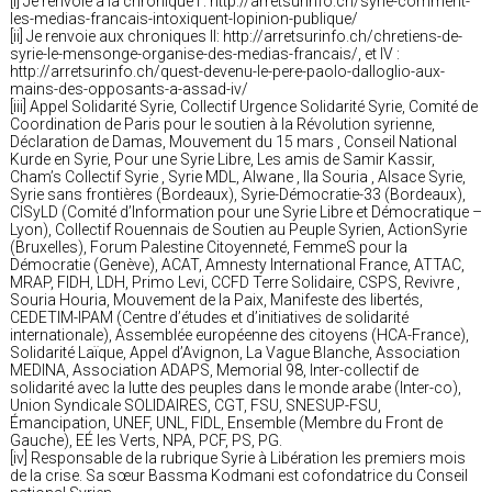
[i] Je renvoie à la chronique I : http://arretsurinfo.ch/syrie-comment-
les-medias-francais-intoxiquent-lopinion-publique/
[ii] Je renvoie aux chroniques II: http://arretsurinfo.ch/chretiens-de-
syrie-le-mensonge-organise-des-medias-francais/, et IV :
http://arretsurinfo.ch/quest-devenu-le-pere-paolo-dalloglio-aux-
mains-des-opposants-a-assad-iv/
[iii] Appel Solidarité Syrie, Collectif Urgence Solidarité Syrie, Comité de
Coordination de Paris pour le soutien à la Révolution syrienne,
Déclaration de Damas, Mouvement du 15 mars , Conseil National
Kurde en Syrie, Pour une Syrie Libre, Les amis de Samir Kassir,
Cham’s Collectif Syrie , Syrie MDL, Alwane , Ila Souria , Alsace Syrie,
Syrie sans frontières (Bordeaux), Syrie-Démocratie-33 (Bordeaux),
CISyLD (Comité d’Information pour une Syrie Libre et Démocratique –
Lyon), Collectif Rouennais de Soutien au Peuple Syrien, ActionSyrie
(Bruxelles), Forum Palestine Citoyenneté, FemmeS pour la
Démocratie (Genève), ACAT, Amnesty International France, ATTAC,
MRAP, FIDH, LDH, Primo Levi, CCFD Terre Solidaire, CSPS, Revivre ,
Souria Houria, Mouvement de la Paix, Manifeste des libertés,
CEDETIM-IPAM (Centre d’études et d’initiatives de solidarité
internationale), Assemblée européenne des citoyens (HCA-France),
Solidarité Laïque, Appel d’Avignon, La Vague Blanche, Association
MEDINA, Association ADAPS, Memorial 98, Inter-collectif de
solidarité avec la lutte des peuples dans le monde arabe (Inter-co),
Union Syndicale SOLIDAIRES, CGT, FSU, SNESUP-FSU,
Émancipation, UNEF, UNL, FIDL, Ensemble (Membre du Front de
Gauche), EÉ les Verts, NPA, PCF, PS, PG.
[iv] Responsable de la rubrique Syrie à Libération les premiers mois
de la crise. Sa sœur Bassma Kodmani est cofondatrice du Conseil