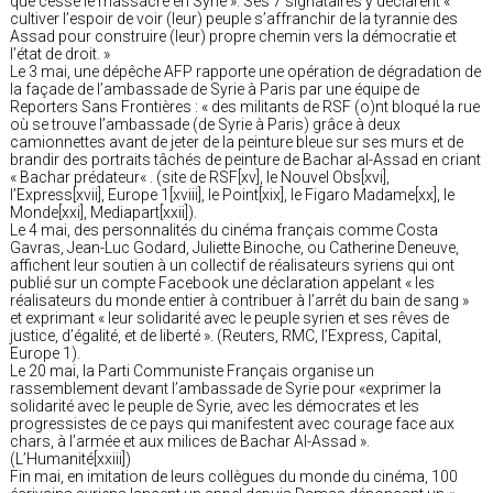
que cesse le massacre en Syrie ». Ses 7 signataires y déclarent «
cultiver l’espoir de voir (leur) peuple s’affranchir de la tyrannie des
Assad pour construire (leur) propre chemin vers la démocratie et
l’état de droit. »
Le 3 mai, une dépêche AFP rapporte une opération de dégradation de
la façade de l’ambassade de Syrie à Paris par une équipe de
Reporters Sans Frontières : « des militants de RSF (o)nt bloqué la rue
où se trouve l’ambassade (de Syrie à Paris) grâce à deux
camionnettes avant de jeter de la peinture bleue sur ses murs et de
brandir des portraits tâchés de peinture de Bachar al-Assad en criant
« Bachar prédateur« . (site de RSF[xv], le Nouvel Obs[xvi],
l’Express[xvii], Europe 1[xviii], le Point[xix], le Figaro Madame[xx], le
Monde[xxi], Mediapart[xxii]).
Le 4 mai, des personnalités du cinéma français comme Costa
Gavras, Jean-Luc Godard, Juliette Binoche, ou Catherine Deneuve,
affichent leur soutien à un collectif de réalisateurs syriens qui ont
publié sur un compte Facebook une déclaration appelant « les
réalisateurs du monde entier à contribuer à l’arrêt du bain de sang »
et exprimant « leur solidarité avec le peuple syrien et ses rêves de
justice, d’égalité, et de liberté ». (Reuters, RMC, l’Express, Capital,
Europe 1).
Le 20 mai, la Parti Communiste Français organise un
rassemblement devant l’ambassade de Syrie pour «exprimer la
solidarité avec le peuple de Syrie, avec les démocrates et les
progressistes de ce pays qui manifestent avec courage face aux
chars, à l’armée et aux milices de Bachar Al-Assad ».
(L’Humanité[xxiii])
Fin mai, en imitation de leurs collègues du monde du cinéma, 100