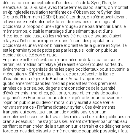
déclaration « inacceptable » d’un des alliés de la Syrie, l’Iran, le
Venezuela, ou la Russie, avec force termes diabolisants, on montait
en épingle telle révélation terrifiante de «l’Observatoire Syrien des
Droits de l’Homme » (OSDH) basé à Londres, on s’émouvait devant
tel avertissement solennel et lourd de menaces d’un dirigeant
occidental à propos d’une « ligne rouge » à ne pas franchir. Dans le
même temps, c’était le martelage d’une sémantique et d’une
rhétorique insidieuse, où les mêmes éléments de langage étaient
relayés à l’infini pour imprimer dans l’esprit des populations
occidentales une version binaire et orientée de la guerre en Syrie. Tel
est le premier type de petits pas par lesquels l’opinion publique
occidentale a été corrompue.
En plus de cette présentation manichéenne de la situation sur le
terrain, les médias ont relayé (et relaient encore) toutes sortes d’«
événements » organisés dans les pays occidentaux pour soutenir la
« révolution ». S’il n’est pas difficile de se représenter la litanie
d’exactions du régime de Bachar el-Assad rapportées
quotidiennement dans les médias pendant les trois premières
années de la crise, peu de gens ont conscience de la quantité
d’événements : marches, pétitions, rassemblements de soutien
organisés en France au cours de cette période, pour convaincre
l’opinion publique du devoir moral qu’il y aurait à accélérer le
renversement de « l’infâme dictateur syrien». Ces événements
français, qui constituent autant de « petits pas », sont un
complément essentiel du travail des médias et celui des politiques un
cran au-dessus : il ne s’agit pas seulement d’effrayer par un tableau
terrifiant et manichéen de la situation sur le terrain et de désigner avec
force termes diabolisants le même unique coupable possible, il faut