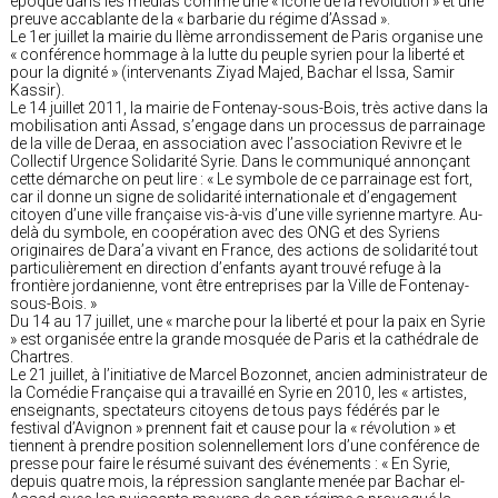
époque dans les médias comme une « icône de la révolution » et une
preuve accablante de la « barbarie du régime d’Assad ».
Le 1er juillet la mairie du IIème arrondissement de Paris organise une
« conférence hommage à la lutte du peuple syrien pour la liberté et
pour la dignité » (intervenants Ziyad Majed, Bachar el Issa, Samir
Kassir).
Le 14 juillet 2011, la mairie de Fontenay-sous-Bois, très active dans la
mobilisation anti Assad, s’engage dans un processus de parrainage
de la ville de Deraa, en association avec l’association Revivre et le
Collectif Urgence Solidarité Syrie. Dans le communiqué annonçant
cette démarche on peut lire : « Le symbole de ce parrainage est fort,
car il donne un signe de solidarité internationale et d’engagement
citoyen d’une ville française vis-à-vis d’une ville syrienne martyre. Au-
delà du symbole, en coopération avec des ONG et des Syriens
originaires de Dara’a vivant en France, des actions de solidarité tout
particulièrement en direction d’enfants ayant trouvé refuge à la
frontière jordanienne, vont être entreprises par la Ville de Fontenay-
sous-Bois. »
Du 14 au 17 juillet, une « marche pour la liberté et pour la paix en Syrie
» est organisée entre la grande mosquée de Paris et la cathédrale de
Chartres.
Le 21 juillet, à l’initiative de Marcel Bozonnet, ancien administrateur de
la Comédie Française qui a travaillé en Syrie en 2010, les « artistes,
enseignants, spectateurs citoyens de tous pays fédérés par le
festival d’Avignon » prennent fait et cause pour la « révolution » et
tiennent à prendre position solennellement lors d’une conférence de
presse pour faire le résumé suivant des événements : « En Syrie,
depuis quatre mois, la répression sanglante menée par Bachar el-