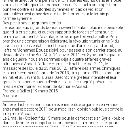
la même direction ont permis de formater les esprits dans le moule
voulu et de fabriquer leur consentement éventuel à une expédition
punitive contre les autorités syriennes en cas de violation
particulièrement grave des droits de l’homme sur le terrain par
l’armée syrienne.
Des petits pas aux grands bonds
Le recours aux « grands bonds » devient d’autant plus indispensable
quand la crise dure, et que les rapports de force se figent sur le
terrain ou tournent à l’avantage de celui que l’on veut abattre. Pour
prendre une comparaison éclairante, la révolution tunisienne (« du
jasmin ») n’a eu véritablement besoin que d’un seul grand bond,
l’affaire Mohamed Bouazizi[xiv], pour passer à son dernier stade, au
départ de Zinedine Ben Ali, le 14 janvier 2011. En Syrie, après quatre
ans de guerre, nous en sommes déjà à quatre affaires graves
attribuées à Assad: l’affaire Hamza el Khatib de mai 2011, le
massacre de Houla du 25 mai 2012, l’affaire des armes chimiques,
et plus récemment à partir de fin 2013, l’irruption de l’Etat Islamique
en Irak et au Levant (EIIL alias Daech) ; malgré leur intensité et leur
gravité croissante aucun d’entre eux n’a été jusqu’à présent en
mesure d’entraîner le départ de Bachar el-Assad.
François Belliot | 19 mars 2015
A suivre…
_____________
Annexe : Liste des principaux « événements » organisés en France
entre mai et octobre 2011 pour mobiliser l’opinion publique contre le
« régime d’Assad »
Le 2 mai, le « Collectif du 15 mars pour la démocratie en Syrie » publie
dans le Monde un « appel aux consciences du monde entier pour