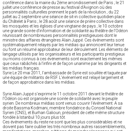
conférence dans la mairie du 2ème arrondissement de Paris ; le 21
juillet une conférence de presse au festival d’Avignon où des
personnalités culturelles prennent le parti de la révolution ; du 22
juillet au 2 septembre une séance de sit-in collective quotidien place
du Châtelet à Paris ; le 28 août une séance de prière collective dans
les mosquées et les églises d’une vingtaine de pays ; le 10 octobre
une grande soirée d’information et de solidarité au théâtre de l’Odéon
réunissant de nombreuses personnalités prestigieuses dont le
ministre des affaires étrangères Alain Juppé. Ces événements sont
systématiquement relayés par les médias qui annoncent leur tenue
ou font un résumé approbateur de leur déroulement. Les éléments de
langage utilisés par les organisateurs et les participants prestigieux
ou moins connus à ces événements sont exactement les mêmes
que ceux rabâchés à l’infini et de façon unanime par les dirigeants et
les médias français.
Syrie Le 20 mai 2011, l’ambassade de Syrie est souillée et taguée par
une équipe de militants de RSF. L’événement est relayé largement et
de façon approbatrice dans les médias.
Syrie Alain Juppé s’exprime le 11 octobre 2011 devant le théâtre de
l’Odéon où est organisée une soirée de solidarité avec le peuple
syrien. De nombreux médias sont venus couvrir l’événement. A sa
droite Bassma Kodmani, membre fondatrice du Conseil National
Syrien (CNS), et Burhan Galioun, président de cette même structure
fondée à Istanbul 10 jours plus tôt.
Ces événements du reste ne sont que les plus considérables et ne
doivent pas faire oublier les très nombreux autres rassemblements,