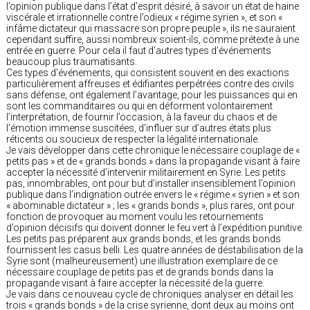
l’opinion publique dans l’état d’esprit désiré, à savoir un état de haine
viscérale et irrationnelle contre l’odieux « régime syrien », et son «
infâme dictateur qui massacre son propre peuple », ils ne sauraient
cependant suffire, aussi nombreux soient-ils, comme prétexte à une
entrée en guerre. Pour cela il faut d’autres types d’événements
beaucoup plus traumatisants.
Ces types d’événements, qui consistent souvent en des exactions
particulièrement affreuses et édifiantes perpétrées contre des civils
sans défense, ont également l’avantage, pour les puissances qui en
sont les commanditaires ou qui en déforment volontairement
l’interprétation, de fournir l’occasion, à la faveur du chaos et de
l’émotion immense suscitées, d’influer sur d’autres états plus
réticents ou soucieux de respecter la légalité internationale.
Je vais développer dans cette chronique le nécessaire couplage de «
petits pas » et de « grands bonds » dans la propagande visant à faire
accepter la nécessité d’intervenir militairement en Syrie. Les petits
pas, innombrables, ont pour but d’installer insensiblement l’opinion
publique dans l’indignation outrée envers le « régime « syrien » et son
« abominable dictateur » ; les « grands bonds », plus rares, ont pour
fonction de provoquer au moment voulu les retournements
d’opinion décisifs qui doivent donner le feu vert à l’expédition punitive.
Les petits pas préparent aux grands bonds, et les grands bonds
fournissent les casus belli. Les quatre années de déstabilisation de la
Syrie sont (malheureusement) une illustration exemplaire de ce
nécessaire couplage de petits pas et de grands bonds dans la
propagande visant à faire accepter la nécessité de la guerre.
Je vais dans ce nouveau cycle de chroniques analyser en détail les
trois « grands bonds » de la crise syrienne, dont deux au moins ont