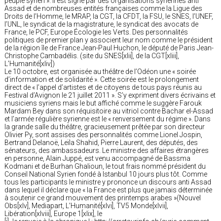
peuple syrien ». Il est signé par des organisations syriennes anti
Assad et de nombreuses entités françaises comme la Ligue des
Droits de l’Homme, le MRAP, la CGT, la CFDT, la FSU, le SNES, l’UNEF,
l’UNL, le syndicat de la magistrature, le syndicat des avocats de
France, le PCF, Europe Écologie les Verts. Des personnalités
politiques de premier plan y associent leur nom comme le président
de la région île de France Jean-Paul Huchon, le député de Paris Jean-
Christophe Cambadélis. (site du SNES[xlii], de la CGT[xliii],
L’Humanité[xliv])
Le 10 octobre, est organisée au théâtre de l’Odéon une « soirée
d’information et de solidarité ». Cette soirée est le prolongement
direct de « l’appel d’artistes et de citoyens de tous pays réunis au
Festival d’Avignon le 21 juillet 2011 ». S’y expriment divers écrivains et
musiciens syriens mais le but affiché comme le suggère Farouk
Mardam Bey dans son réquisitoire au vitriol contre Bachar el-Assad
et l’armée régulière syrienne est le « renversement du régime ». Dans
la grande salle du théâtre, gracieusement prêtée par son directeur
Olivier Py, sont assises des personnalités comme Lionel Jospin,
Bertrand Delanoë, Leïla Shahid, Pierre Laurent, des députés, des
sénateurs, des ambassadeurs. Le ministre des affaires étrangères
en personne, Alain Juppé, est venu accompagné de Bassma
Kodmani et de Burhan Ghalioun, le tout frais nommé président du
Conseil National Syrien fondé à Istanbul 10 jours plus tôt. Comme
tous les participants le ministre y prononce un discours anti Assad
dans lequel il déclare que « la France est plus que jamais déterminée
à soutenir ce grand mouvement des printemps arabes »(Nouvel
Obs[xlv], Mediapart, L’Humanité[xlvi], TV5 Monde[xlvii],
Libération[xlviii], Europe 1[xlix], le