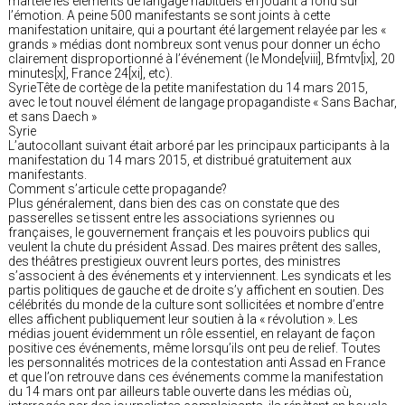
martelé les éléments de langage habituels en jouant à fond sur
l’émotion. A peine 500 manifestants se sont joints à cette
manifestation unitaire, qui a pourtant été largement relayée par les «
grands » médias dont nombreux sont venus pour donner un écho
clairement disproportionné à l’événement (le Monde[viii], Bfmtv[ix], 20
minutes[x], France 24[xi], etc).
SyrieTête de cortège de la petite manifestation du 14 mars 2015,
avec le tout nouvel élément de langage propagandiste « Sans Bachar,
et sans Daech »
Syrie
L’autocollant suivant était arboré par les principaux participants à la
manifestation du 14 mars 2015, et distribué gratuitement aux
manifestants.
Comment s’articule cette propagande?
Plus généralement, dans bien des cas on constate que des
passerelles se tissent entre les associations syriennes ou
françaises, le gouvernement français et les pouvoirs publics qui
veulent la chute du président Assad. Des maires prêtent des salles,
des théâtres prestigieux ouvrent leurs portes, des ministres
s’associent à des événements et y interviennent. Les syndicats et les
partis politiques de gauche et de droite s’y affichent en soutien. Des
célébrités du monde de la culture sont sollicitées et nombre d’entre
elles affichent publiquement leur soutien à la « révolution ». Les
médias jouent évidemment un rôle essentiel, en relayant de façon
positive ces événements, même lorsqu’ils ont peu de relief. Toutes
les personnalités motrices de la contestation anti Assad en France
et que l’on retrouve dans ces événements comme la manifestation
du 14 mars ont par ailleurs table ouverte dans les médias où,