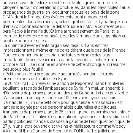
aussi essayer de fédérer directement le plus grand nombre de
citoyens autour d’opérations ponctuelles, dans les pays ciblés par la
propagande de guerre, en l’occurrence tous les pays de la zone
OTAN dont la France. Ces événements sont annoncés et
commentés dans les médias, si bien qu’il est facile d’y participer ou
d’en avoir connaissance. Le débat truqué à l’IMA, la conférence du
père Paolo à la mairie du XXème arrondissement de Paris, et la
journée de mémoire organisée pour les 9 mois de sa disparition en
sont de bons exemples.
La quantité d’événements organisés depuis 4 ans est très
impressionnante, même en ne considérant que le cas de la France.
Pour en donner une idée voici une liste sommaire des plus
importants de ces événements dans la période allant de mai à
octobre 2011. J’en donne en annexe de cette chronique un résumé
beaucoup plus fouillé.
« Petits pas » de la propagande accumulés pendant les trois
premiers mois de troubles en Syrie
Le 20 mai 2011 on relève une action de Reporters Sans Frontières
souillant la façade de l’ambassade de Syrie ; fin mai, un ensemble
d’écrivains de premier plan, dont des prix Goncourt et des prix Nobel
s’associent à un appel lancé par 100 écrivains syriens depuis
Damas ; le 17 juin une pétition « pour que cesse le massacre » est
lancée et signée par des personnalités culturelles et politiques
françaises de premier plan ; le 25 juin un grand rassemblement place
du Panthéon à l’initiative d’organisations syriennes et de syndicats et
partis politiques français classés à gauche de l’échiquier politique ; le
27 juin une lettre ouverte d’écrivains et réalisateurs comme Woody
Allen ou BHL au Conseil de Sécurité de l’ONU ; le 1er juillet une