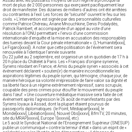
Assad avec les puissants moyens de son régime a provoqué la
mort de plus de 2 000 personnes qui exerçaient pacifiquement leur
droit de manifester. Des dizaines de milliers d’autres ont été arrêtées
ou contraintes à l’exil. Les forces de “sécurité” ouvrent le feu sur les
civils. » L’intervention est signée par des personnalités culturelles
comme Patrice Chéreau, Ariane Mnouchkine, Denis Podalydès,
Patrick Rambert, et accompagnée d’un appel au vote d’une
résolution à l’ONU permettant « l’envoi d’une commission
internationale d’enquête et la mise en accusation des responsables
des tueries devant la Cour pénale internationale ». (L’Humanité[xxxi],
Le Figaro[xxxii]). A noter que cette politisation de l’événement sera
renouvelée à l’identique l’année suivante.
Du 22 juillet au 2 septembre, est organisé un sit-in quotidien de 17 h à
20 h place du Châtelet à Paris. Les « Français d’origine syrienne,
Syriens résidant en France, et Amis du peuple syrien » associés à cet
événement déclarent « souten(ir) de manière inconditionnelle les
aspirations légitimes du peuple syrien, qui témoigne, chaque jour, de
manière héroïque sa volonté irrépressible de faire valoir sa dignité et
sa liberté face à un régime extrêmement répressif, sans scrupule,
coupable des pires crimes pour étouffer le mouvement du peuple
dans l’œuf. » Une couverture médiatique massive sera faite de cet
événement après l’agression le 26 août de manifestants par des
Syriens loyaux à Assad, dont la plupart étaient pourvus de
passeports diplomatiques. (le Point, Médiapart[xxxiii], le
Monde[xxxiv], Libéation[xxxv], Nouvel Obs[xxxvi], BfmTV, 20 minutes,
site du MRAP[xxxvii], Europe 1[xxxviii], etc).
Le 5 août le Syndicat National de l’Enseignement Supérieur (SNESUP)
publie un communiqué « contre la terreur d’état » dans un esprit de «