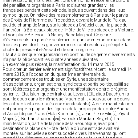
manifestations, marches, pétitions de moindre résonance qui ont
été par ailleurs organisés à Paris et d’autres grandes villes
françaises pendant cette période, le plus souvent dans des lieux
symboliques. On relève des rassemblements à Paris sur le parvis
des Droits de l’Homme au Trocadéro, devant le Mur de la Paix au
pied du champ de Mars, sur la place du Châtelet et sur la place du
Panthéon, à Bordeaux place de l’Hôtel de Ville ou place de la Victoire,
à Lyon place Bellecour, à Nancy Place Maginot. Ce genre
d’événements n’a pas été seulement organisé en France mais dans
tous les pays dont les gouvernements sont résolus à précipiter la
chute du président el-Assad et de son « régime ».
Il faut ajouter que l’organisation en continu de ce genre d’événements
n’a pas faibli pendant les quatre années suivantes.
Un exemple plus récent, la manifestation du 14 mars 2015
Pour citer un dernier événement significatif très récent, le samedi 14
mars 2015, à l’occasion du quatrième anniversaire du
commencement des troubles en Syrie, une soixantaine
d’associations, organisations, syndicats et partis politiques[iii] se
sont fédérées pour organiser une manifestation contre le régime
syrien et l’Etat Islamique en Irak et au Levant (EIIL alias Daech), mis
pour le coup dans le même sac (« same shit » pouvait-on lire dans
les autocollants distribués aux manifestants). A cette manifestation
ont participé la plupart des figures de la propagande contre Bachar
el-Assad depuis 4 ans (Hala Kodmani[iv], Jean-Pierre Filiu[v], Ziyad
Majed[vi], Burhan Ghalioun[vii], Faroukh Mardam Bey, etc). La
manifestation, partie de la place de la République, avait pour
destination la place de l’Hôtel de Ville où une estrade avait été
montée, sur laquelle se sont succédé divers intervenants qui ont