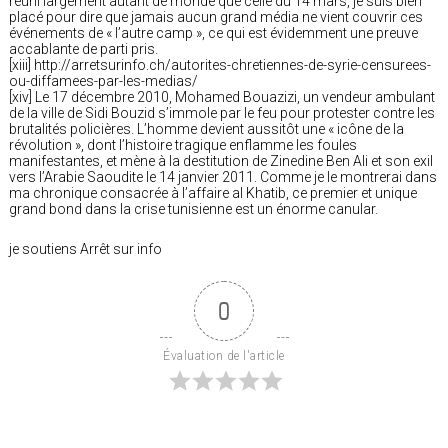
réuni largement autant de monde que celle du 14 mars, je suis bien
placé pour dire que jamais aucun grand média ne vient couvrir ces
événements de « l’autre camp », ce qui est évidemment une preuve
accablante de parti pris.
[xiii] http://arretsurinfo.ch/autorites-chretiennes-de-syrie-censurees-
ou-diffamees-par-les-medias/
[xiv] Le 17 décembre 2010, Mohamed Bouazizi, un vendeur ambulant
de la ville de Sidi Bouzid s’immole par le feu pour protester contre les
brutalités policières. L’homme devient aussitôt une « icône de la
révolution », dont l’histoire tragique enflamme les foules
manifestantes, et mène à la destitution de Zinedine Ben Ali et son exil
vers l’Arabie Saoudite le 14 janvier 2011. Comme je le montrerai dans
ma chronique consacrée à l’affaire al Khatib, ce premier et unique
grand bond dans la crise tunisienne est un énorme canular.
je soutiens Arrêt sur info
0
Évaluation de l'article