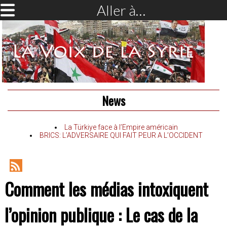
Aller à…
News
La Türkiye face à l’Empire américain
BRICS: L’ADVERSAIRE QUI FAIT PEUR A L’OCCIDENT
RSS
Comment les médias intoxiquent
Feed
l’opinion publique : Le cas de la