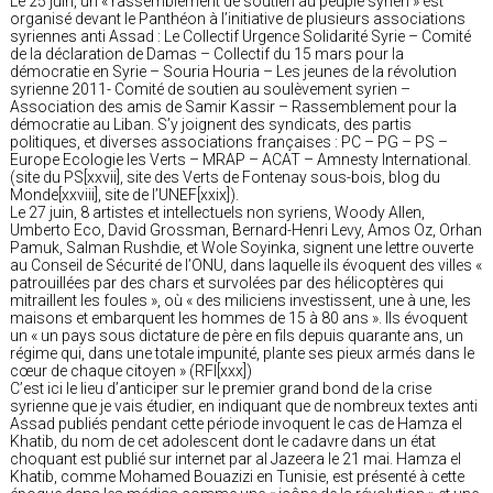
Le 25 juin, un « rassemblement de soutien au peuple syrien » est
organisé devant le Panthéon à l’initiative de plusieurs associations
syriennes anti Assad : Le Collectif Urgence Solidarité Syrie – Comité
de la déclaration de Damas – Collectif du 15 mars pour la
démocratie en Syrie – Souria Houria – Les jeunes de la révolution
syrienne 2011- Comité de soutien au soulèvement syrien –
Association des amis de Samir Kassir – Rassemblement pour la
démocratie au Liban. S’y joignent des syndicats, des partis
politiques, et diverses associations françaises : PC – PG – PS –
Europe Ecologie les Verts – MRAP – ACAT – Amnesty International.
(site du PS[xxvii], site des Verts de Fontenay sous-bois, blog du
Monde[xxviii], site de l’UNEF[xxix]).
Le 27 juin, 8 artistes et intellectuels non syriens, Woody Allen,
Umberto Eco, David Grossman, Bernard-Henri Levy, Amos Oz, Orhan
Pamuk, Salman Rushdie, et Wole Soyinka, signent une lettre ouverte
au Conseil de Sécurité de l’ONU, dans laquelle ils évoquent des villes «
patrouillées par des chars et survolées par des hélicoptères qui
mitraillent les foules », où « des miliciens investissent, une à une, les
maisons et embarquent les hommes de 15 à 80 ans ». Ils évoquent
un « un pays sous dictature de père en fils depuis quarante ans, un
régime qui, dans une totale impunité, plante ses pieux armés dans le
cœur de chaque citoyen » (RFI[xxx])
C’est ici le lieu d’anticiper sur le premier grand bond de la crise
syrienne que je vais étudier, en indiquant que de nombreux textes anti
Assad publiés pendant cette période invoquent le cas de Hamza el
Khatib, du nom de cet adolescent dont le cadavre dans un état
choquant est publié sur internet par al Jazeera le 21 mai. Hamza el
Khatib, comme Mohamed Bouazizi en Tunisie, est présenté à cette