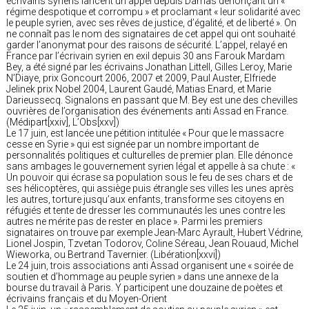
écrivains syriens lancent un appel depuis Damas dénonçant un «
régime despotique et corrompu » et proclamant « leur solidarité avec
le peuple syrien, avec ses rêves de justice, d’égalité, et de liberté ». On
ne connaît pas le nom des signataires de cet appel qui ont souhaité
garder l’anonymat pour des raisons de sécurité. L’appel, relayé en
France par l’écrivain syrien en exil depuis 30 ans Farouk Mardam
Bey, a été signé par les écrivains Jonathan Littell, Gilles Leroy, Marie
N’Diaye, prix Goncourt 2006, 2007 et 2009, Paul Auster, Elfriede
Jelinek prix Nobel 2004, Laurent Gaudé, Matias Enard, et Marie
Darieussecq. Signalons en passant que M. Bey est une des chevilles
ouvrières de l’organisation des événements anti Assad en France.
(Médipart[xxiv], L’Obs[xxv])
Le 17 juin, est lancée une pétition intitulée « Pour que le massacre
cesse en Syrie » qui est signée par un nombre important de
personnalités politiques et culturelles de premier plan. Elle dénonce
sans ambages le gouvernement syrien légal et appelle à sa chute : «
Un pouvoir qui écrase sa population sous le feu de ses chars et de
ses hélicoptères, qui assiège puis étrangle ses villes les unes après
les autres, torture jusqu’aux enfants, transforme ses citoyens en
réfugiés et tente de dresser les communautés les unes contre les
autres ne mérite pas de rester en place ». Parmi les premiers
signataires on trouve par exemple Jean-Marc Ayrault, Hubert Védrine,
Lionel Jospin, Tzvetan Todorov, Coline Séreau, Jean Rouaud, Michel
Wieworka, ou Bertrand Tavernier. (Libération[xxvi])
Le 24 juin, trois associations anti Assad organisent une « soirée de
soutien et d’hommage au peuple syrien » dans une annexe de la
bourse du travail à Paris. Y participent une douzaine de poètes et
écrivains français et du Moyen-Orient