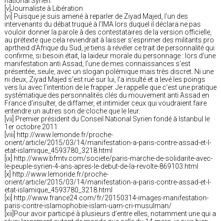
national Syrien.
[v]Journaliste à Libération
[vi] Puisque je suis amené à reparler de Ziyad Majed, l’un des
intervenants du débat truqué à l’IMA lors duquel il déclara ne pas
vouloir donner la parole à des contestataires de la version officielle,
au prétexte que cela reviendrait à laisser s’esprimer des militants pro
aprtheid d’Afrique du Sud, je tiens à révéler ce trait de personnalité qui
confirme, si besoin était, la laideur morale du personnage : lors d’une
manifestation anti Assad, l’une de mes connaissances s’est
présentée, seule, avec un slogan polémique mais très discret. Ni une
ni deux, Ziyad Majed s’est rué sur lui, l’a insulté et a levé les poings
vers lui avec l’intention de le frapper. Je rappelle que c’est une pratique
systématique des personnalités clés du mouvement anti Assad en
France d’insulter, de diffamer, et intimider ceux qui voudraient faire
entendre un autres son de cloche que le leur.
[vii] Premier président du Conseil National Syrien fondé à Istanbul le
1er octobre 2011
[viii] http://www.lemonde.fr/proche-
orient/article/2015/03/14/manifestation-a-paris-contre-assad-et-l-
etat-islamique_4593780_3218.html
[ix] http://www.bfmtv.com/societe/paris-marche-de-solidarite-avec-
le-peuple-syrien-4-ans-apres-le-debut-de-la-revolte-869103.html
[x] http://www.lemonde.fr/proche-
orient/article/2015/03/14/manifestation-a-paris-contre-assad-et-l-
etat-islamique_4593780_3218.html
[xi] http://www.france24.com/fr/20150314-images-manifestation-
paris-contre-islamophobie-islam-uam-cri-musulman/
[xii]Pour avoir participé à plusieurs d’entre elles, notamment une qui a