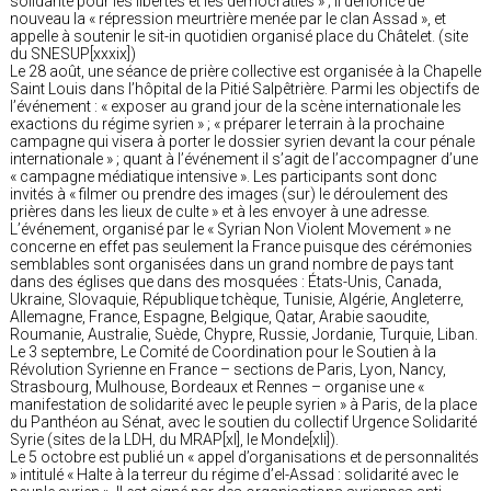
solidarité pour les libertés et les démocraties » ; il dénonce de
nouveau la « répression meurtrière menée par le clan Assad », et
appelle à soutenir le sit-in quotidien organisé place du Châtelet. (site
du SNESUP[xxxix])
Le 28 août, une séance de prière collective est organisée à la Chapelle
Saint Louis dans l’hôpital de la Pitié Salpêtrière. Parmi les objectifs de
l’événement : « exposer au grand jour de la scène internationale les
exactions du régime syrien » ; « préparer le terrain à la prochaine
campagne qui visera à porter le dossier syrien devant la cour pénale
internationale » ; quant à l’événement il s’agit de l’accompagner d’une
« campagne médiatique intensive ». Les participants sont donc
invités à « filmer ou prendre des images (sur) le déroulement des
prières dans les lieux de culte » et à les envoyer à une adresse.
L’événement, organisé par le « Syrian Non Violent Movement » ne
concerne en effet pas seulement la France puisque des cérémonies
semblables sont organisées dans un grand nombre de pays tant
dans des églises que dans des mosquées : États-Unis, Canada,
Ukraine, Slovaquie, République tchèque, Tunisie, Algérie, Angleterre,
Allemagne, France, Espagne, Belgique, Qatar, Arabie saoudite,
Roumanie, Australie, Suède, Chypre, Russie, Jordanie, Turquie, Liban.
Le 3 septembre, Le Comité de Coordination pour le Soutien à la
Révolution Syrienne en France – sections de Paris, Lyon, Nancy,
Strasbourg, Mulhouse, Bordeaux et Rennes – organise une «
manifestation de solidarité avec le peuple syrien » à Paris, de la place
du Panthéon au Sénat, avec le soutien du collectif Urgence Solidarité
Syrie (sites de la LDH, du MRAP[xl], le Monde[xli]).
Le 5 octobre est publié un « appel d’organisations et de personnalités
» intitulé « Halte à la terreur du régime d’el-Assad : solidarité avec le